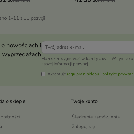
01 zł
41,35 zł
52,45 zł
mocznikiem
50,43 zł
ano 1-11 z 11 pozycji
 o nowościach i
wyprzedażach
Możesz zrezygnować w każdej chwili. W tym celu 
naszej informacji prawnej.
Akceptuję
regulamin sklepu
i
politykę prywatn
ja o sklepie
Twoje konto
płatności
Śledzenie zamówienia
a
Zaloguj się