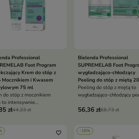
enda Professional
Bielenda Professional
Dodaj do koszyka
Dodaj do koszy


REMELAB Foot Program
SUPREMELAB Foot Progr
kczający Krem do stóp z
wygładzająco-chłodzący
 Mocznikiem i Kwasem
Peeling do stóp z miętą 2
cylowym 75 ml
Peeling do stóp z miętą to
 do stóp z mocznikiem
wygładzająco-chłodzący pee
to intensywnie
który usuwa martwy naskór
35 zł
56,36 zł
kczający krem, który
44,33 zł
odświeża i przywraca komfo
68,73 zł
adza, nawilża i redukuje
skórze stóp
stkość skóry stóp
%
-18%
favorite_border