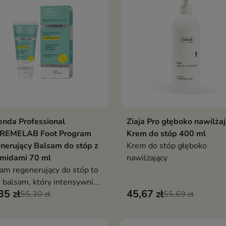
enda Professional
Ziaja Pro głęboko nawilża
Dodaj do koszyka
Dodaj do koszy


REMELAB Foot Program
Krem do stóp 400 ml
nerujący Balsam do stóp z
Krem do stóp głęboko
amidami 70 ml
nawilżający
am regenerujący do stóp to
i balsam, który intensywnie
35 zł
45,67 zł
lża, regeneruje i wzmacnia
55,30 zł
55,69 zł
erę ochronną skóry