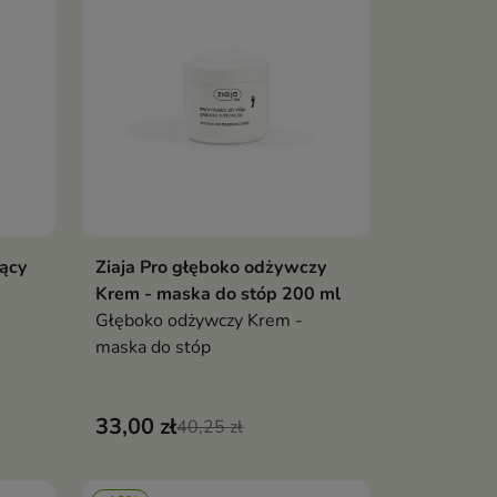
jący
Ziaja Pro głęboko odżywczy
ka
Dodaj do koszyka

Krem - maska do stóp 200 ml
Głęboko odżywczy Krem -
maska do stóp
33,00 zł
40,25 zł