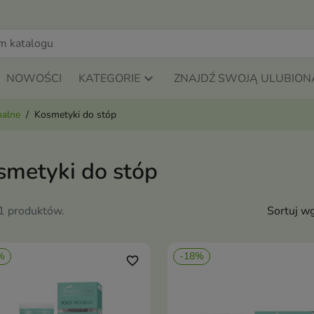
NOWOŚCI
KATEGORIE
ZNAJDŹ SWOJĄ ULUBION
nalne
Kosmetyki do stóp
smetyki do stóp
11 produktów.
Sortuj wg
%
-18%
favorite_border