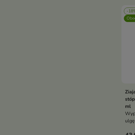
-18
Obec
Ziaj
stó
ml
Wypr
ulgę
stan