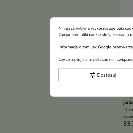
Niniejsza witryna wykorzystuje pliki c
Opcjonalne pliki cookie służą zbierani
Informacje o tym, jak Google przetwarza 
Czy akceptujesz te pliki cookie i związ
tune
Dostosuj
Api
rege
stóp
jon
Krem
nawi
33,
dzię
kwa