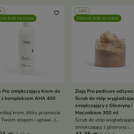
%
-18%
favorite_border
nie brak na stanie
Obecnie brak na stanie
a Pro zmiękczający Krem do
Ziaja Pro pedicure odżywc
Pokaż szczegóły
Pokaż szczegóły
p z kompleksem AHA 400
Scrub do stóp wygladzają
zmiękczający z Gliceryną i
óbuj krem, który przyniesie
Mocznikiem 300 ml
 Twoim stopom i sprawi, że
Scrub do stóp wygładzająco
ą się one Twoją dumą!
zmiękczający z gliceryną i