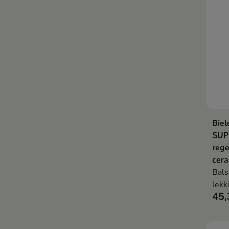
Biel
SUP
rege
cer
Bals
lekk
45,
nawi
bari