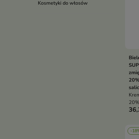
Kosmetyki do włosów
Biel
SUP
zmię
20%
sali
Krem
20% 
36,
zmię
wygł
szor
-18