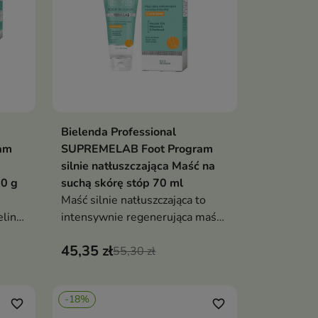
Bielenda Professional
ka
Dodaj do koszyka

am
SUPREMELAB Foot Program
silnie natłuszczająca Maść na
00 g
suchą skórę stóp 70 ml
Maść silnie natłuszczająca to
ling,
intensywnie regenerująca maść,
ek,
która zmiękcza, chroni i
45,35 zł
rt
odbudowuje bardzo suchą skórę
55,30 zł
stóp
-18%
favorite_border
favorite_border