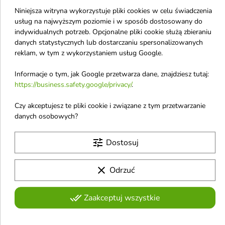
Niniejsza witryna wykorzystuje pliki cookies w celu świadczenia


usług na najwyższym poziomie i w sposób dostosowany do
indywidualnych potrzeb. Opcjonalne pliki cookie służą zbieraniu
danych statystycznych lub dostarczaniu spersonalizowanych
theBalm Meet Matte
theBalm Meet Matte
reklam, w tym z wykorzystaniem usług Google.
Hughes Mini Kit
Hughes Mini Kit
Zestaw sześciu
Zestaw sześciu
Informacje o tym, jak Google przetwarza dane, znajdziesz tutaj:
matowych Pomadek do
matowych Pomadek do
https://business.safety.google/privacy/
.
ust w płynie /8/ 6x1,2
ust w płynie /3/ 6x1,2
Czy akceptujesz te pliki cookie i związane z tym przetwarzanie
ml
ml
danych osobowych?
Zestaw zapewnia szeroką gamę
Uroczy zestaw zapewnia
intensywnych matowych odcieni
szeroką gamę intensywnych
98,43 zł
98,43 zł
109,37 zł
matowych odcieni
109,37 zł
tune
Dostosuj
clear
Odrzuć
-10%
-10%
favorite_border
favorite_border
done_all
Zaakceptuj wszystkie