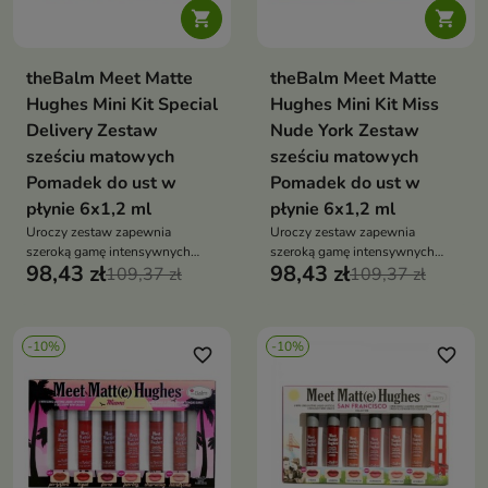


theBalm Meet Matte
theBalm Meet Matte
Hughes Mini Kit Special
Hughes Mini Kit Miss
Delivery Zestaw
Nude York Zestaw
sześciu matowych
sześciu matowych
Pomadek do ust w
Pomadek do ust w
płynie 6x1,2 ml
płynie 6x1,2 ml
Uroczy zestaw zapewnia
Uroczy zestaw zapewnia
szeroką gamę intensywnych
szeroką gamę intensywnych
98,43 zł
98,43 zł
matowych odcieni
109,37 zł
matowych odcieni
109,37 zł
-10%
-10%
favorite_border
favorite_border