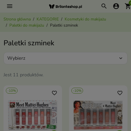
menu
search
account_circle
shopping_ca
Strona główna
KATEGORIE
Kosmetyki do makijażu
Paletki do makijażu
Paletki szminek
Paletki szminek
Wybierz
expand_more
Jest 11 produktów.
-10%
-10%
favorite_border
favorite_border