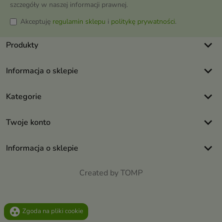
szczegóły w naszej informacji prawnej.
Akceptuję
regulamin sklepu
i
politykę prywatności
.
keyboard_arrow_down
Produkty
keyboard_arrow_down
Informacja o sklepie
keyboard_arrow_down
Kategorie
keyboard_arrow_down
Twoje konto
keyboard_arrow_down
Informacja o sklepie
Created by TOMP
group_work
Zgoda na pliki cookie