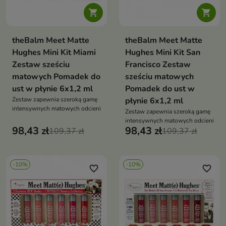


theBalm Meet Matte
theBalm Meet Matte
Hughes Mini Kit Miami
Hughes Mini Kit San
Zestaw sześciu
Francisco Zestaw
matowych Pomadek do
sześciu matowych
ust w płynie 6x1,2 ml
Pomadek do ust w
Zestaw zapewnia szeroką gamę
płynie 6x1,2 ml
intensywnych matowych odcieni
Zestaw zapewnia szeroką gamę
intensywnych matowych odcieni
98,43 zł
98,43 zł
109,37 zł
109,37 zł
-10%
-10%
favorite_border
favorite_border