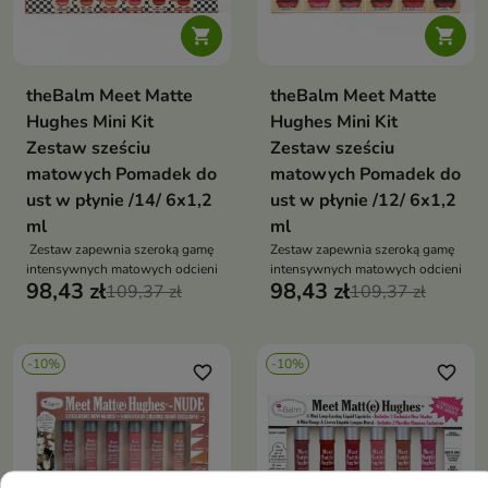


theBalm Meet Matte
theBalm Meet Matte
Hughes Mini Kit
Hughes Mini Kit
Zestaw sześciu
Zestaw sześciu
matowych Pomadek do
matowych Pomadek do
ust w płynie /14/ 6x1,2
ust w płynie /12/ 6x1,2
ml
ml
Zestaw zapewnia szeroką gamę
Zestaw zapewnia szeroką gamę
intensywnych matowych odcieni
intensywnych matowych odcieni
98,43 zł
98,43 zł
109,37 zł
109,37 zł
-10%
-10%
favorite_border
favorite_border