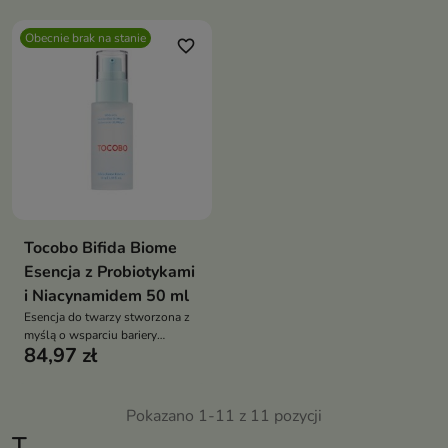
Obecnie brak na stanie
favorite_border
Tocobo Bifida Biome
Esencja z Probiotykami
i Niacynamidem 50 ml
Esencja do twarzy stworzona z
myślą o wsparciu bariery
84,97 zł
ochronnej skóry, intensywnym
nawilżeniu oraz poprawie
elastyczności
Pokazano 1-11 z 11 pozycji
T