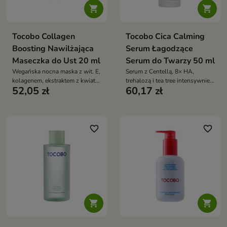


Tocobo Collagen
Tocobo Cica Calming
Boosting Nawilżająca
Serum Łagodzące
Maseczka do Ust 20 ml
Serum do Twarzy 50 ml
Wegańska nocna maska z wit. E,
Serum z Centellą, 8× HA,
kolagenem, ekstraktem z kwiatu
trehalozą i tea tree intensywnie
52,05 zł
60,17 zł
aloesu i oliwą intensywnie
nawilża, koi zaczerwienienia,
nawilża, wygładza, zmiękcza i
wspiera mikrobiom i wygładza
koi usta
skórę bez obciążenia
favorite_border
favorite_border

