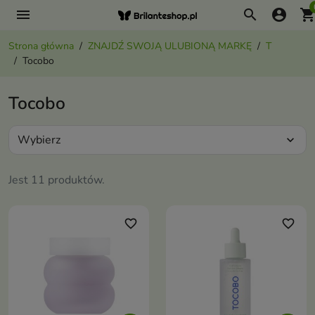
menu
search
account_circle
shopping_ca
Strona główna
ZNAJDŹ SWOJĄ ULUBIONĄ MARKĘ
T
Tocobo
Tocobo
Wybierz
expand_more
Jest 11 produktów.
favorite_border
favorite_border