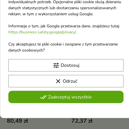
indywidualnych potrzeb. Opcjonalne pliki cookie służą zbieraniu
jednocześnie rozjaśnia,
twarzy, która opiera się na
danych statystycznych lub dostarczaniu spersonalizowanych
wygładza i nawilża skórę,
75,62 zł
44,33 zł
łagodnej substancji myjącej
przywracając jej zdrowy blask i
reklam, w tym z wykorzystaniem usług Google.
pochodzącej z kokosa
równowagę
Informacje o tym, jak Google przetwarza dane, znajdziesz tutaj:
favorite_border
favorite_border
https://business.safety.google/privacy/
.
Czy akceptujesz te pliki cookie i związane z tym przetwarzanie
danych osobowych?
tune
Dostosuj


clear
Odrzuć
Tocobo Multi Krem
Tocobo Vita Berry Pore
Ceramidowy 50 ml
Tonik Zwężający Pory
done_all
Zaakceptuj wszystkie
Bogaty, odżywczy krem
150 ml
lipidowy, stworzony z myślą o
Witaminowy tonik do twarzy,
skutecznym wsparciu i
który skutecznie zwęża ujścia
odbudowie bariery ochronnej
80,49 zł
72,37 zł
gruczołów łojowych
skóry