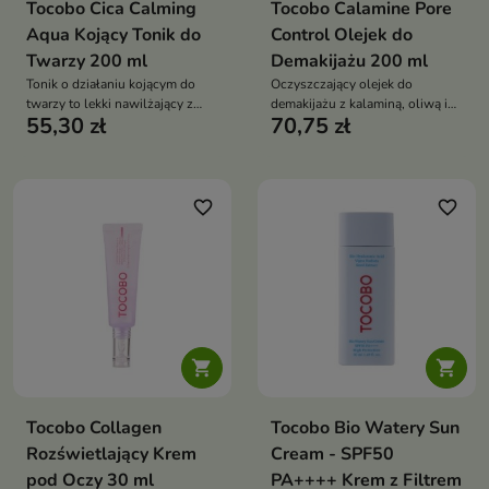
Tocobo Cica Calming
Tocobo Calamine Pore
Aqua Kojący Tonik do
Control Olejek do
Twarzy 200 ml
Demakijażu 200 ml
Tonik o działaniu kojącym do
Oczyszczający olejek do
twarzy to lekki nawilżający z
demakijażu z kalaminą, oliwą i
55,30 zł
70,75 zł
kompleksem HA, aloesem i
olejem kokosowym skutecznie
zieloną herbatą intensywnie
rozpuszcza makijaż/SPF,
nawilża, koi, wspiera mikrobiom,
emulguje bez filmu, koi
łagodnie wygładza i balansuje
zaczerwienienia i wspiera
sebum
kontrolę sebum
favorite_border
favorite_border


Tocobo Collagen
Tocobo Bio Watery Sun
Rozświetlający Krem
Cream - SPF50
pod Oczy 30 ml
PA++++ Krem z Filtrem