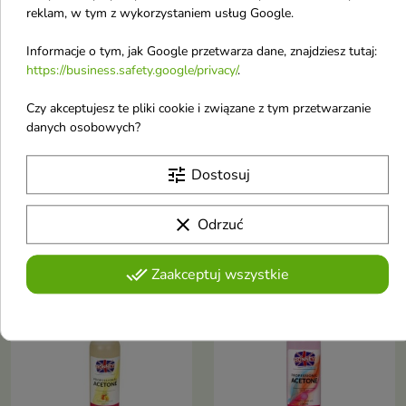
reklam, w tym z wykorzystaniem usług Google.
Informacje o tym, jak Google przetwarza dane, znajdziesz tutaj:
https://business.safety.google/privacy/
.
Czy akceptujesz te pliki cookie i związane z tym przetwarzanie
Claresa Zestaw
Ronney Professional
danych osobowych?
startowy do manicure
Aceton do paznokci
Your Starter Set z
Melon 100 ml
tune
Dostosuj
Lampą UV
To płynny preparat o ujmującym
melonowym zapachu
Idealna propozycja dla
początkujących w manicure
clear
Odrzuć
201,67 zł
5,26 zł
hybrydowym
done_all
Zaakceptuj wszystkie
Obecnie brak na stanie
Obecnie brak na stanie
favorite_border
favorite_border