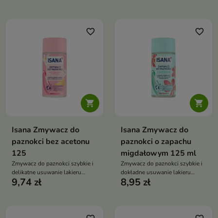
bezzapachowy waciki
bezzapachowy waciki
bezpyłowe
bezpyłowe
favorite_border
favorite_border


Isana Zmywacz do
Isana Zmywacz do
paznokci bez acetonu
paznokci o zapachu
125
migdałowym 125 ml
Zmywacz do paznokci szybkie i
Zmywacz do paznokci szybkie i
delikatne usuwanie lakieru
dokładne usuwanie lakieru
9,74 zł
8,95 zł
pielęgnuje płytkę cytrusowy
pielęgnacja z emolientem świeży
zapach odpowiedni także do
owocowy zapach bez zbędnego
sztucznych paznokci
tarcia