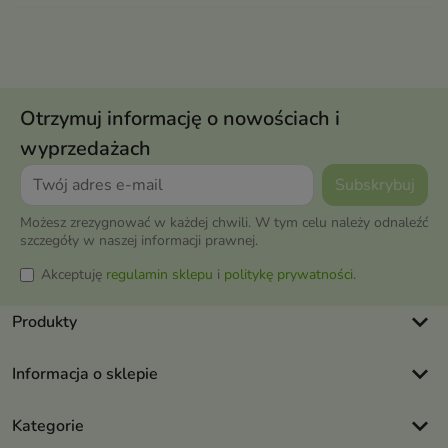
Otrzymuj informację o nowościach i
wyprzedażach
Możesz zrezygnować w każdej chwili. W tym celu należy odnaleźć
szczegóły w naszej informacji prawnej.
Akceptuję
regulamin sklepu
i
politykę prywatności
.
keyboard_arrow_down
Produkty
keyboard_arrow_down
Informacja o sklepie
keyboard_arrow_down
Kategorie