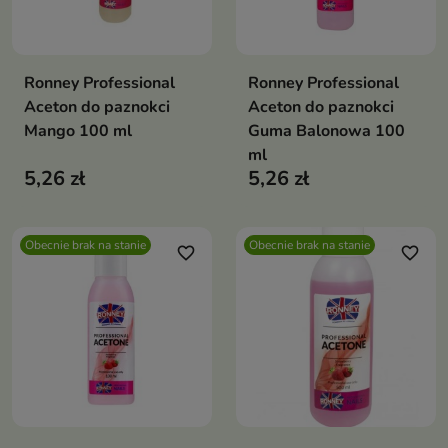
Ronney Professional
Ronney Professional
Aceton do paznokci
Aceton do paznokci
Mango 100 ml
Guma Balonowa 100
ml
5,26 zł
5,26 zł
Obecnie brak na stanie
Obecnie brak na stanie
favorite_border
favorite_border