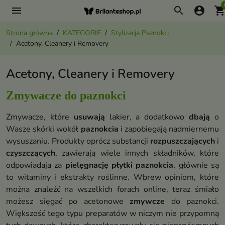
menu
search
account_circle
shopping_ca
Strona główna
KATEGORIE
Stylizacja Paznokci
Acetony, Cleanery i Removery
Acetony, Cleanery i Removery
Zmywacze do paznokci
Zmywacze, które
usuwają
lakier, a dodatkowo
dbają
o
Wasze skórki wokół
paznokcia
i zapobiegają nadmiernemu
wysuszaniu. Produkty oprócz substancji
rozpuszczających
i
czyszczących
, zawierają wiele innych składników, które
odpowiadają za
pielęgnację płytki paznokcia
, głównie są
to witaminy i ekstrakty roślinne. Wbrew opiniom, które
można znaleźć na wszelkich forach online, teraz śmiało
możesz sięgać po acetonowe
zmywcze
do paznokci.
Większość tego typu preparatów w niczym nie przypomną