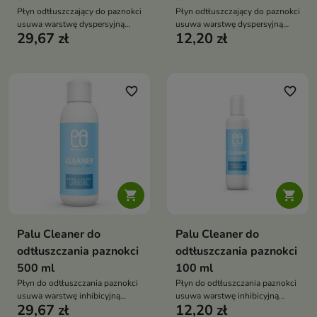
Płyn odtłuszczający do paznokci
Płyn odtłuszczający do paznokci
usuwa warstwę dyspersyjną
usuwa warstwę dyspersyjną
29,67 zł
12,20 zł
zwiększa przyczepność daje
zwiększa przyczepność
wysoki połysk bezzapachowy
gwarantuje wysoki połysk
manicure hybrydowy i żelowy
bezzapachowy do manicure
hybrydowego i żelowego
favorite_border
favorite_border


Palu Cleaner do
Palu Cleaner do
odtłuszczania paznokci
odtłuszczania paznokci
500 ml
100 ml
Płyn do odtłuszczania paznokci
Płyn do odtłuszczania paznokci
usuwa warstwę inhibicyjną
usuwa warstwę inhibicyjną
29,67 zł
12,20 zł
zwiększa przyczepność
zwiększa przyczepność