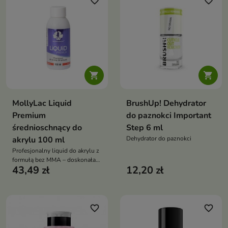
favorite_border
favorite_border


MollyLac Liquid
BrushUp! Dehydrator
Premium
do paznokci Important
średnioschnący do
Step 6 ml
akrylu 100 ml
Dehydrator do paznokci
Profesjonalny liquid do akrylu z
formułą bez MMA – doskonała
43,49 zł
12,20 zł
elastyczność, trwałość i komfort
pracy
favorite_border
favorite_border