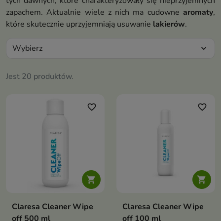
tych dawnych, które charakteryzowały się nieprzyjemnych
zapachem. Aktualnie wiele z nich ma cudowne
aromaty
,
które skutecznie uprzyjemniają usuwanie
lakierów
.
Wybierz
expand_more
Jest 20 produktów.
favorite_border
favorite_border


Claresa Cleaner Wipe
Claresa Cleaner Wipe
off 500 ml
off 100 ml