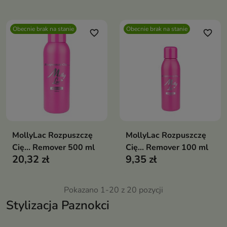
odpowiedni zarówno dla osób
początkujących, jak i
profesjonalnych stylistek
Obecnie brak na stanie
Obecnie brak na stanie
paznokci. Łagodny zapach,
favorite_border
favorite_border
dobra jakość i korzystna cena
sprawiają, że produkt świetnie
sprawdzi się w codziennej
stylizacji akrylowej
MollyLac Rozpuszczę
MollyLac Rozpuszczę
Cię... Remover 500 ml
Cię... Remover 100 ml
20,32 zł
9,35 zł
Pokazano 1-20 z 20 pozycji
Stylizacja Paznokci