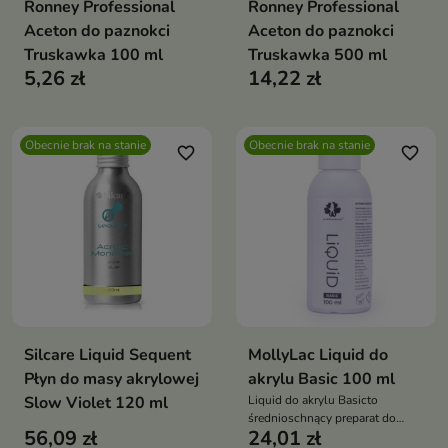
Ronney Professional
Ronney Professional
Aceton do paznokci
Aceton do paznokci
Truskawka 100 ml
Truskawka 500 ml
5,26 zł
14,22 zł
Obecnie brak na stanie
Obecnie brak na stanie
favorite_border
favorite_border
Silcare Liquid Sequent
MollyLac Liquid do
Płyn do masy akrylowej
akrylu Basic 100 ml
Slow Violet 120 ml
Liquid do akrylu Basicto
średnioschnący preparat do
56,09 zł
24,01 zł
pracy z masą akrylową,