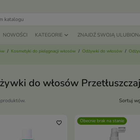
NOWOŚCI
KATEGORIE
ZNAJDŹ SWOJĄ ULUBION
sów
Kosmetyki do pielęgnacji włosów
Odżywki do włosów
Odżyw
żywki do włosów Przetłuszczaj
 produktów.
Sortuj wg
Obecnie brak na stanie
favorite_border