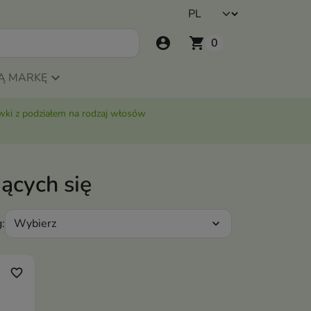
account_circle
shopping_cart
0
Ą MARKĘ
ki z podziałem na rodzaj włosów
ących się
Wybierz
:
expand_more
favorite_border