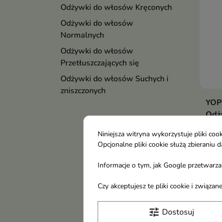
Odżywki do włosów Kręconych
Odżywki do włosów
Normalnych
Odżywki do włosów
Przetłuszczających się
Odżywki do włosów Suchych i
zniszczonych
YOPE
Odż
prze
Niniejsza witryna wykorzystuje pliki c
obję
Opcjonalne pliki cookie służą zbierani
Odż
prze
Informacje o tym, jak Google przetwarza 
28,
obję
Czy akceptujesz te pliki cookie i związ
Pokaza
tune
Dostosuj