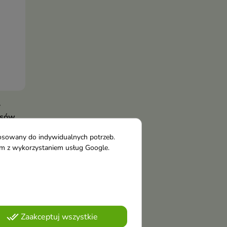
-
osów
0 ml
tosowany do indywidualnych potrzeb.
nacji
tym z wykorzystaniem usług Google.
ymi
done_all
Zaakceptuj wszystkie