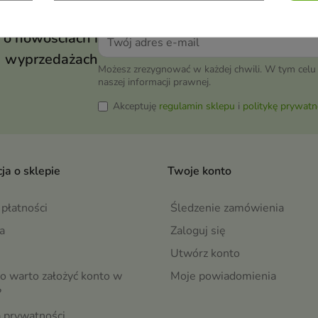
 o nowościach i
wyprzedażach
Możesz zrezygnować w każdej chwili. W tym celu 
naszej informacji prawnej.
Akceptuję
regulamin sklepu
i
politykę prywatn
ja o sklepie
Twoje konto
płatności
Śledzenie zamówienia
a
Zaloguj się
Utwórz konto
o warto założyć konto w
Moje powiadomienia
?
a prywatności