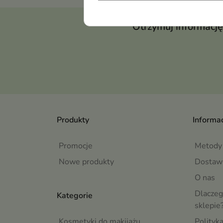
Otrzymuj informację
Produkty
Informac
Promocje
Metody 
Nowe produkty
Dostaw
O nas
Dlaczeg
Kategorie
sklepie
Kosmetyki do makijażu
Polityk