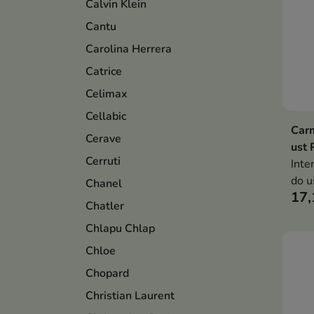
Calvin Klein
Cantu
Carolina Herrera
Catrice
Celimax
Cellabic
Car
Cerave
ust 
Cerruti
Inte
do u
Chanel
17,
rege
Chatler
chro
Chlapu Chlap
zape
komf
Chloe
uczu
Chopard
Christian Laurent