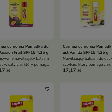
mex ochronna Pomadka do
Carmex ochronna Pomadk
Dodaj do koszyka
Dodaj do koszy


Passion Fruit SPF15 4,25 g
ust Vanilla SPF15 4,25 g
nsywnie nawilżający balsam
Nawilżający balsam do ust
st w sztyfcie, który pomaga
sztyfcie, który pomaga chro
17 zł
17,17 zł
nerować spierzchnięte usta,
usta przed wysuszeniem i
ni przed wysuszeniem i
pękaniem, zapewnia
wnia długotrwałe uczucie
długotrwałe nawilżenie ora
ortu oraz charakterystyczne
delikatny waniliowy zapach
favorite_border
cie chłodzenia