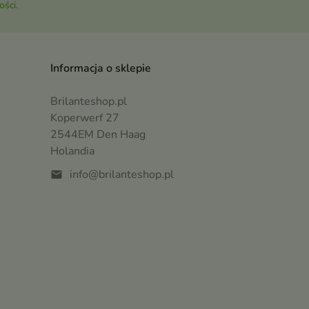
ości
.
Informacja o sklepie
Brilanteshop.pl
Koperwerf 27
2544EM Den Haag
Holandia
info@brilanteshop.pl
mail