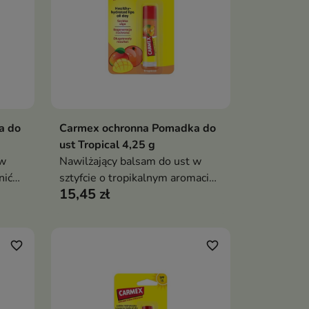
a do
Carmex ochronna Pomadka do
ka
Dodaj do koszyka

ust Tropical 4,25 g
 w
Nawilżający balsam do ust w
nić
sztyfcie o tropikalnym aromacie
15,45 zł
mango i brzoskwini, który
pomaga chronić usta przed
z
wysuszeniem, wygładza je i
zapewnia długotrwałe uczucie
favorite_border
favorite_border
komfortu