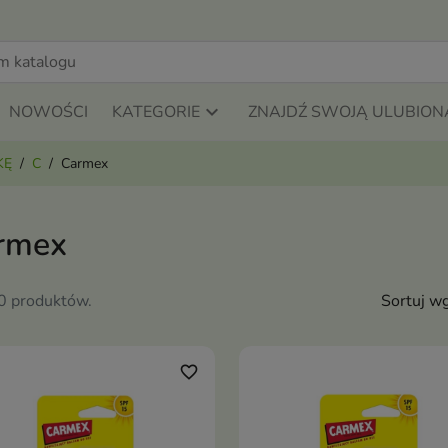
NOWOŚCI
KATEGORIE
ZNAJDŹ SWOJĄ ULUBION
KĘ
C
Carmex
rmex
10 produktów.
Sortuj wg
favorite_border