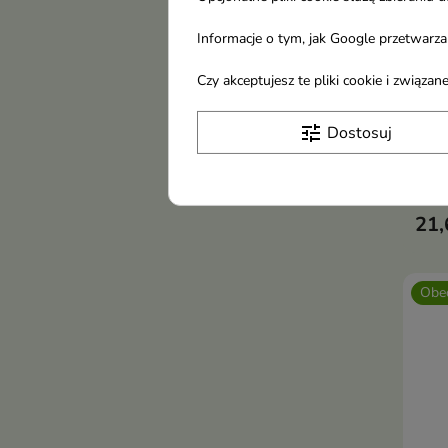
Informacje o tym, jak Google przetwarza 
Czy akceptujesz te pliki cookie i związ
tune
Dostosuj
Carm
SPF
21,
Obec