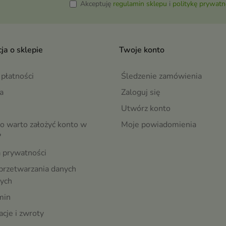
Akceptuję
regulamin sklepu
i
politykę prywatn
ja o sklepie
Twoje konto
płatności
Śledzenie zamówienia
a
Zaloguj się
Utwórz konto
o warto założyć konto w
Moje powiadomienia
?
a prywatności
przetwarzania danych
ych
min
cje i zwroty