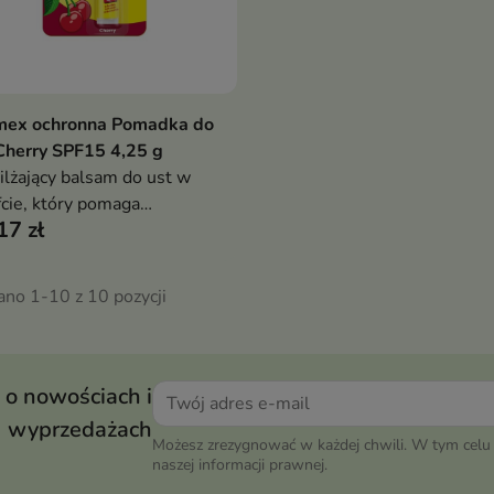
mex ochronna Pomadka do
Pokaż szczegóły
Cherry SPF15 4,25 g
lżający balsam do ust w
fcie, który pomaga
17 zł
nerować suche usta, chroni
rzed wysuszeniem i
wnia długotrwałe uczucie
ano 1-10 z 10 pozycji
ortu oraz charakterystyczne
cie chłodzenia
 o nowościach i
wyprzedażach
Możesz zrezygnować w każdej chwili. W tym celu 
naszej informacji prawnej.