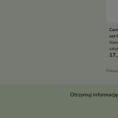
Car
ust 
Nawi
szty
17,
rege
je p
zape
Pokaz
komf
uczu
Otrzymuj informację