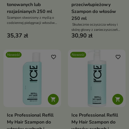
tonowanych lub
przeciwłupieżowy
rozjaśnianych 250 ml
Szampon do włosów
Szampon stworzony z myślą o
250 ml
codziennej pielęgnacji włosów
Skutecznie oczyszcza włosy i
blond – naturalnych,
skórę głowy z zanieczyszczeń
farbowanych, tonowanych i
35,37 zł
30,90 zł
oraz nadmiaru sebum.
rozjaśnianych.
Nowość
Nowość
favorite_border
favorite_border


Ice Professional Refill
Ice Professional Refill
My Hair Szampon do
My Hair Szampon do