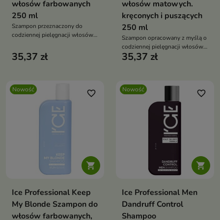
włosów farbowanych
włosów matowych.
250 ml
kręconych i puszących
Szampon przeznaczony do
250 ml
codziennej pielęgnacji włosów
Szampon opracowany z myślą o
po koloryzacji.
codziennej pielęgnacji włosów
35,37 zł
35,37 zł
wymagających wygładzenia i
nawilżenia.
Nowość
Nowość
favorite_border
favorite_border


Ice Professional Keep
Ice Professional Men
My Blonde Szampon do
Dandruff Control
włosów farbowanych,
Shampoo