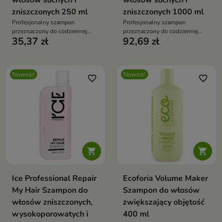
włosów suchych i
włosów suchych i
zniszczonych 250 ml
zniszczonych 1000 ml
Profesjonalny szampon
Profesjonalny szampon
przeznaczony do codziennej
przeznaczony do codziennej
35,37 zł
92,69 zł
pielęgnacji włosów suchych,
pielęgnacji włosów suchych,
zniszczonych i pozbawionych
zniszczonych i pozbawionych
witalności.
witalności.
Nowość
Nowość
favorite_border
favorite_border


Ice Professional Repair
Ecoforia Volume Maker
My Hair Szampon do
Szampon do włosów
włosów zniszczonych,
zwiększający objętość
wysokoporowatych i
400 ml