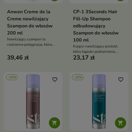
Anwen Creme de la
CP-1 3Seconds Hair
Creme nawilżający
Fill-Up Shampoo
Szampon do włosów
odbudowujący
200 ml
Szampon do włosów
Nawilżający szampon to
100 ml
codzienna pielęgnacja, która
Kojąco-nawilżający produkt,
dokładnie oczyszcza, nawilża
który łagodzi podrażnienia,
skórę głowy i dodaje włosom
39,46 zł
23,17 zł
poprawia teksturę skóry i
lekkości oraz objętości
zapewnia efekt zdrowej,
świetlistej cery
-16%
-16%
favorite_border
favorite_border

