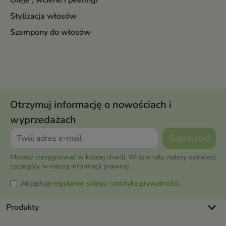
Oleje , wcierki i peelingi
Stylizacja włosów
Szampony do włosów
Otrzymuj informację o nowościach i
wyprzedażach
Możesz zrezygnować w każdej chwili. W tym celu należy odnaleźć
szczegóły w naszej informacji prawnej.
Akceptuję
regulamin sklepu
i
politykę prywatności
.
keyboard_arrow_down
Produkty