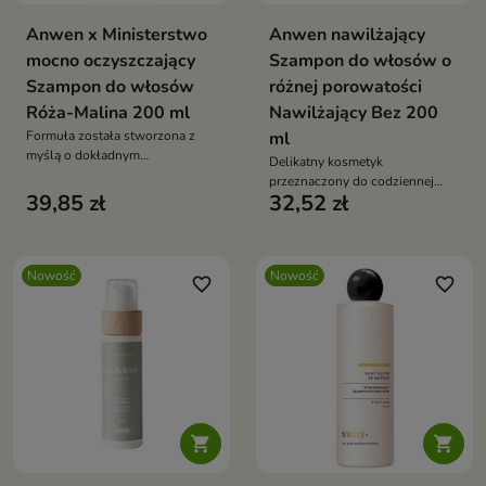
Anwen x Ministerstwo
Anwen nawilżający
mocno oczyszczający
Szampon do włosów o
Szampon do włosów
różnej porowatości
Róża-Malina 200 ml
Nawilżający Bez 200
Formuła została stworzona z
ml
myślą o dokładnym
Delikatny kosmetyk
oczyszczaniu, które pomaga
przeznaczony do codziennej
przygotować włosy do dalszej
39,85 zł
32,52 zł
pielęgnacji włosów
pielęgnacji.
wymagających nawilżenia i
równowagi.
Nowość
Nowość
favorite_border
favorite_border

