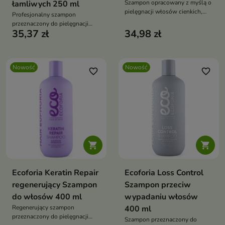
łamliwych 250 ml
Szampon opracowany z myślą o
pielęgnacji włosów cienkich,
Profesjonalny szampon
delikatnych i pozbawionych
przeznaczony do pielęgnacji
objętości.
35,37 zł
34,98 zł
włosów osłabionych,
wysokoporowatych i podatnych
na uszkodzenia
Nowość
Nowość
favorite_border
favorite_border


Ecoforia Keratin Repair
Ecoforia Loss Control
regenerujący Szampon
Szampon przeciw
do włosów 400 ml
wypadaniu włosów
Regenerujący szampon
400 ml
przeznaczony do pielęgnacji
Szampon przeznaczony do