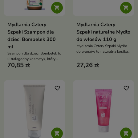


Mydlarnia Cztery
Mydlarnia Cztery
Szpaki Szampon dla
Szpaki naturalne Mydło
dzieci Bombelek 300
do włosów 110 g
ml
Mydlarnia Cztery Szpaki Mydło
do włosów to naturalna kostka
Szampon dla dzieci Bombelek to
myjąca, która delikatnie
ultrałagodny kosmetyk, który
oczyszcza włosy i skórę głowy,
70,85 zł
27,26 zł
delikatnie oczyszcza włosy i
jednocześnie je wzmacniając i
skórę głowy już od 1. dnia życia,
odżywiając
zapewniając komfort i ukojenie
favorite_border
favorite_border

