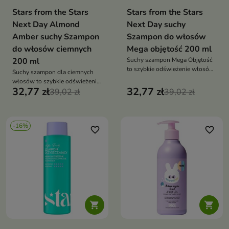
Stars from the Stars
Stars from the Stars
Next Day Almond
Next Day suchy
Amber suchy Szampon
Szampon do włosów
do włosów ciemnych
Mega objętość 200 ml
200 ml
Suchy szampon Mega Objętość
to szybkie odświeżenie włosów,
Suchy szampon dla ciemnych
które dodaje im spektakularnej
włosów to szybkie odświeżenie
objętości i lekkości bez użycia
32,77 zł
32,77 zł
i objętość bez użycia wody, które
39,02 zł
39,02 zł
wody
dodatkowo podkreśla kolor u
nasady
-16%
favorite_border
favorite_border

