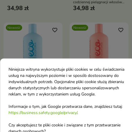
włosów zniszczonych,
codziennej pielęgnacji włosów
osłabionych i podatnych na
34,98 zł
34,98 zł
osłabionych i skłonnych do
łamanie.
wypadania.
Nowość
Nowość
favorite_border
favorite_border
Niniejsza witryna wykorzystuje pliki cookies w celu świadczenia


usług na najwyższym poziomie i w sposób dostosowany do
indywidualnych potrzeb. Opcjonalne pliki cookie służą zbieraniu
danych statystycznych lub dostarczaniu spersonalizowanych
Ecoforia Aqua Moist
Ecoforia Color Protect
reklam, w tym z wykorzystaniem usług Google.
nawilżający Szampon
Szampon do włosów
do włosów 400 ml
farbowanych chroniący
Informacje o tym, jak Google przetwarza dane, znajdziesz tutaj:
Nawilżający szampon
kolor 400 ml
https://business.safety.google/privacy/
.
przeznaczony do codziennej
Delikatnie oczyszcza włosy i
pielęgnacji włosów suchych,
skórę głowy, jednocześnie
Czy akceptujesz te pliki cookie i związane z tym przetwarzanie
odwodnionych i pozbawionych
34,98 zł
34,98 zł
pomagając chronić
danych osobowych?
blasku.