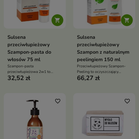


Sulsena
Sulsena
przeciwłupieżowy
przeciwłupieżowy
Szampon-pasta do
Szampon z naturalnym
włosów 75 ml
peelingiem 150 ml
Szampon-pasta
Przeciwłupieżowy Szampon-
przeciwłupieżowa 2w1 to
Peeling to oczyszczający
32,52 zł
66,27 zł
produkt do pielęgnacji skóry
szampon do skóry głowy z
głowy z łupieżem, który pomaga
tendencją do tłustego łupieżu,
ograniczać łupież, regulować
który pomaga ograniczyć łupież,
wydzielanie sebum i wspierać
regulować wydzielanie sebum i
zdrowy wygląd włosów
odświeżyć skórę głowy
favorite_border
favorite_border