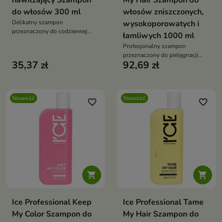
nawilżający Szampon
My Hair Szampon do
do włosów 300 ml
włosów zniszczonych,
Delikatny szampon
wysokoporowatych i
przeznaczony do codziennej
łamliwych 1000 ml
pielęgnacji włosów suchych,
Profesjonalny szampon
odwodnionych i pozbawionych
przeznaczony do pielęgnacji
blasku.
35,37 zł
92,69 zł
włosów osłabionych,
wysokoporowatych i podatnych
na uszkodzenia.
Nowość
Nowość
favorite_border
favorite_border


Ice Professional Keep
Ice Professional Tame
My Color Szampon do
My Hair Szampon do