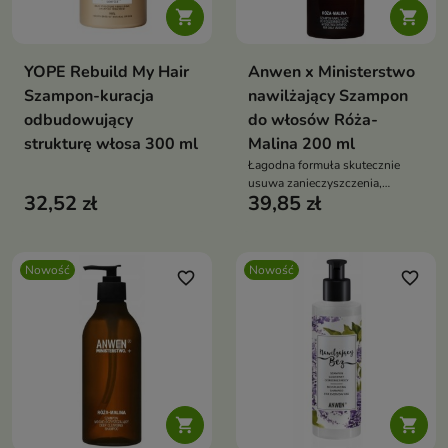


YOPE Rebuild My Hair
Anwen x Ministerstwo
Szampon-kuracja
nawilżający Szampon
odbudowujący
do włosów Róża-
strukturę włosa 300 ml
Malina 200 ml
Łagodna formuła skutecznie
usuwa zanieczyszczenia,
32,52 zł
39,85 zł
jednocześnie pomagając
zachować miękkość i
elastyczność włosów.
Nowość
Nowość
favorite_border
favorite_border

