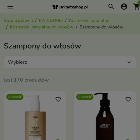
menu
search
account_circle
shopping_ca
Strona główna
KATEGORIE
Kosmetyki naturalne
Kosmetyki naturalne do włosów
Szampony do włosów
Szampony do włosów
Wybierz
expand_more
Jest 170 produktów.
Nowość
Nowość
favorite_border
favorite_border