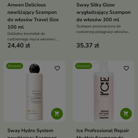
Anwen Delicious
Sway Silky Glow
nawilżający Szampon
wygładzający Szampon
do włosów Travel Size
do włosów 300 ml
100 ml
Szampon przeznaczony do
codziennej pielęgnacji włosów
Delikatny kosmetyk do
niesfornych, puszących się i
codziennego mycia włosów i
pozbawionych gładkości.
24,40 zł
35,37 zł
skóry głowy.
Nowość
Nowość
favorite_border
favorite_border


Sway Hydro System
Ice Professional Repair