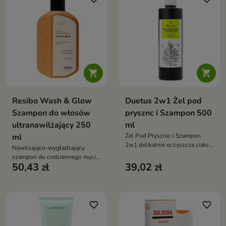
roślinnymi, proteinami pszenicy
oraz olejkami eterycznymi z
neroli i may chang zawiera 95%
składników pochodzenia
naturalnego


Resibo Wash & Glow
Duetus 2w1 Żel pod
Szampon do włosów
prysznc i Szampon 500
ultranawilżający 250
ml
ml
Żel Pod Prysznic i Szampon
2w1 delikatnie oczyszcza ciało,
Nawilżająco-wygładzający
twarz i włosy, wspiera
szampon do codziennego mycia
odpowiedni poziom nawilżenia
50,43 zł
39,02 zł
włosów i skóry głowy.
oraz pozostawia przyjemne
Delikatnie, a jednocześnie
uczucie świeżości dzięki
skutecznie oczyszcza, wspiera
naturalnym olejkom eterycznym
nawilżenie, wygładza pasma
oraz pomaga przywrócić im
favorite_border
favorite_border
miękkość, elastyczność i
naturalny blask