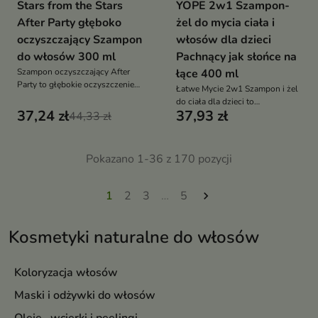
Stars from the Stars
YOPE 2w1 Szampon-
After Party głęboko
żel do mycia ciała i
oczyszczający Szampon
włosów dla dzieci
do włosów 300 ml
Pachnący jak słońce na
Szampon oczyszczający After
łące 400 ml
Party to głębokie oczyszczenie
Łatwe Mycie 2w1 Szampon i żel
skóry głowy i włosów, które
do ciała dla dzieci to
usuwa nadmiar sebum, resztki
37,24 zł
37,93 zł
44,33 zł
ultradelikatny kosmetyk, który
stylizacji i przywraca objętość
jednocześnie oczyszcza skórę i
włosy, nie szczypie w oczy i
zapewnia komfortową,
Pokazano 1-36 z 170 pozycji
bezstresową kąpiel
1
2
3
…
5

Kosmetyki naturalne do włosów
Koloryzacja włosów
Maski i odżywki do włosów