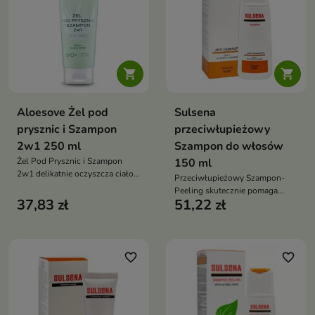


Aloesove Żel pod
Sulsena
prysznic i Szampon
przeciwłupieżowy
2w1 250 ml
Szampon do włosów
Żel Pod Prysznic i Szampon
150 ml
2w1 delikatnie oczyszcza ciało i
Przeciwłupieżowy Szampon-
włosy, wspiera nawilżenie skóry
Peeling skutecznie pomaga
oraz pomaga chronić ją przed
37,83 zł
51,22 zł
usuwać tłusty łupież, oczyszcza
przesuszeniem dzięki formule
skórę głowy, reguluje
wzbogaconej o aloes i kompleks
wydzielanie sebum oraz wspiera
antyoksydacyjny ACGG
redukcję swędzenia i
dyskomfortu
favorite_border
favorite_border