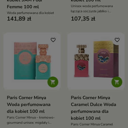
kobiet 9AM Pour
kobiet 100 ml
Femme 100 ml
Unisex woda perfumowana
łącząca soczyste jabłko i
Woda perfumowana dla kobiet
gruszkę z kwiatowym sercem i
141,89 zł
107,35 zł
bursztynowo-drzewną bazą —
optymistyczny, codzienny
zapach z subtelną słodyczą
favorite_border
favorite_border


Paris Corner Minya
Paris Corner Minya
Woda perfumowana
Caramel Dulce Woda
dla kobiet 100 ml
perfumowana dla
Paris Corner Minya – kremowo-
kobiet 100 ml
gourmand unisex: migdały i
Paris Corner Minya Caramel
pistacje w otwarciu, jaśmin z