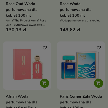
Rose Oud Woda
Rose Woda
perfumowana dla
perfumowana dla
kobiet 100 ml
kobiet 100 ml
Armaf The Pride of Armaf Rose
Woda perfumowana dla kobiet
Oud – cytrusowo-owocowa,
130,13 zł
149,62 zł
słodka i kobieca kompozycja,
która zachwyca świeżością i
egzotyczną soczystością
favorite_border
favorite_border


Afnan Woda
Paris Corner Zahi Woda
perfumowana dla
perfumowana dla