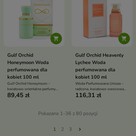


Gulf Orchid
Gulf Orchid Heavenly
Honeymoon Woda
Lychee Woda
perfumowana dla
perfumowana dla
kobiet 100 ml
kobiet 100 ml
Gulf Orchid Honeymoon –
Woda Perfumowana Unisex –
kwiatowo-orientalne perfumy
radosna, kwiatowo-owocowa
89,45 zł
116,31 zł
unisex. Mandarynka,
kompozycja pełna świeżości i
brzoskwinia, jaśmin i wanilia z
lekkości. Soczyste liczi, wiśnia i
miodem. Elegancki, zmysłowy
jabłko w otwarciu, kwiatowe
zapach na wieczór
serce z fiołkiem i różą oraz baza
Pokazano 1-36 z 80 pozycji
z malin, piżma i cedru tworzą
harmonijny, pełen życia zapach
1
2
3
