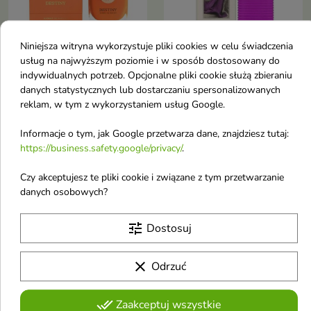


Niniejsza witryna wykorzystuje pliki cookies w celu świadczenia
usług na najwyższym poziomie i w sposób dostosowany do
Auraa Desire Cedar
Armaf Venetian Girl
indywidualnych potrzeb. Opcjonalne pliki cookie służą zbieraniu
danych statystycznych lub dostarczaniu spersonalizowanych
Destiny Woda
from Venice with Love
reklam, w tym z wykorzystaniem usług Google.
perfumowana dla
Woda perfumowana
kobiet 100 ml
dla kobiet 100 ml
Informacje o tym, jak Google przetwarza dane, znajdziesz tutaj:
Woda perfumowana dla kobiet
Woda perfumowana dla kobiet
https://business.safety.google/privacy/
.
133,38 zł
84,18 zł
Czy akceptujesz te pliki cookie i związane z tym przetwarzanie
danych osobowych?
favorite_border
favorite_border
tune
Dostosuj
clear
Odrzuć
done_all
Zaakceptuj wszystkie

