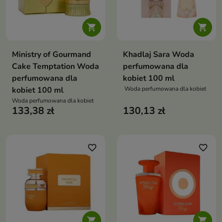


Ministry of Gourmand
Khadlaj Sara Woda
Cake Temptation Woda
perfumowana dla
perfumowana dla
kobiet 100 ml
kobiet 100 ml
Woda perfumowana dla kobiet
Woda perfumowana dla kobiet
133,38 zł
130,13 zł
favorite_border
favorite_border

