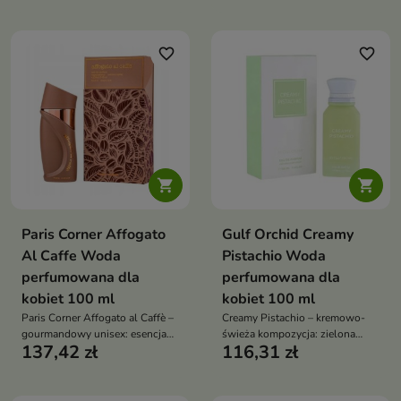
kwiaty z ciepłą drzewno-
kremową wanilią i
waniliową bazą
ambroksanem. Kobiecy, lekki i
urzekająco świeży
favorite_border
favorite_border


Paris Corner Affogato
Gulf Orchid Creamy
Al Caffe Woda
Pistachio Woda
perfumowana dla
perfumowana dla
kobiet 100 ml
kobiet 100 ml
Paris Corner Affogato al Caffè –
Creamy Pistachio – kremowo-
gourmandowy unisex: esencja
świeża kompozycja: zielona
137,42 zł
116,31 zł
świeżo zaparzonej kawy,
pistacja i soczyste jabłko w
pudrowy heliotrop i jaśmin w
otwarciu, eleganckie serce
sercu, a na finiszu karmel,
neroli-róża-cedr, a w bazie
wanilia i suche drewno
wanilia, mleko i piżmo