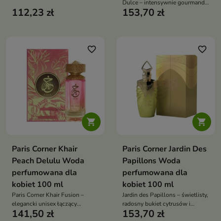
Dulce – intensywnie gourmand:
heliotropem na drzewie
112,23 zł
153,70 zł
maślano-prażone otwarcie,
kaszmirowym, a w bazie karmel,
serce z czekoladą, benzoesem i
wanilia i drzewo sandałowe
kasztanowcem, a finał to karmel,
wanilia i brązowy cukier
favorite_border
favorite_border


Paris Corner Khair
Paris Corner Jardin Des
Peach Delulu Woda
Papillons Woda
perfumowana dla
perfumowana dla
kobiet 100 ml
kobiet 100 ml
Paris Corner Khair Fusion –
Jardin des Papillons – świetlisty,
elegancki unisex łączący
radosny bukiet cytrusów i
141,50 zł
153,70 zł
soczyste owoce i wytworne
białych kwiatów, otulony