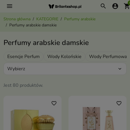
menu
search
account_circle
shopping_ca
Strona główna
KATEGORIE
Perfumy arabskie
Perfumy arabskie damskie
Perfumy arabskie damskie
Esencje Perfum
Wody Kolońskie
Wody Perfumowan
Wybierz
expand_more
Jest 80 produktów.
favorite_border
favorite_border