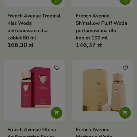
French Avenue Tropical
French Avenue
Kiss Woda
Sh’mallow Fluff Woda
perfumowana dla
perfumowana dla
kobiet 80 ml
kobiet 100 ml
166,30 zł
146,37 zł
favorite_border
favorite_border


French Avenue Olena -
French Avenue