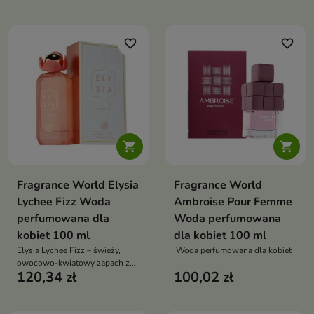
świeżości, idealny dla kobiet
jagód z elegancką lekkością
kochających energetyczne,
kwiatów i ciepłą, słodką bazą
„smaczne” kompozycje
favorite_border
favorite_border


Fragrance World Elysia
Fragrance World
Lychee Fizz Woda
Ambroise Pour Femme
perfumowana dla
Woda perfumowana
kobiet 100 ml
dla kobiet 100 ml
Elysia Lychee Fizz – świeży,
Woda perfumowana dla kobiet
owocowo-kwiatowy zapach z
120,34 zł
100,02 zł
nutą liczi, który łączy soczystą
energię cytrusów z delikatną,
kobiecą słodyczą