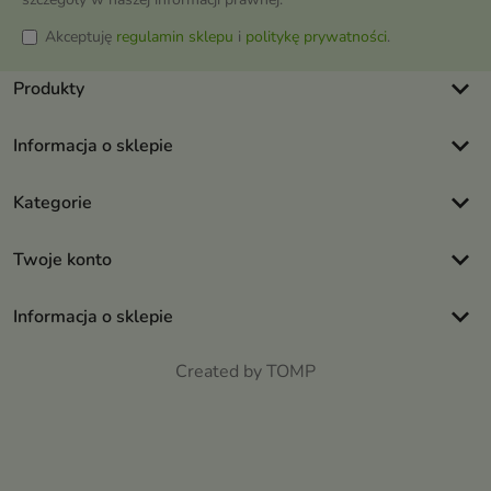
Akceptuję
regulamin sklepu
i
politykę prywatności
.
keyboard_arrow_down
Produkty
keyboard_arrow_down
Informacja o sklepie
keyboard_arrow_down
Kategorie
keyboard_arrow_down
Twoje konto
keyboard_arrow_down
Informacja o sklepie
Created by TOMP