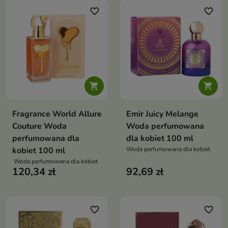
favorite_border
favorite_border


Fragrance World Allure
Emir Juicy Melange
Couture Woda
Woda perfumowana
perfumowana dla
dla kobiet 100 ml
kobiet 100 ml
Woda perfumowana dla kobiet
Woda perfumowana dla kobiet
120,34 zł
92,69 zł
favorite_border
favorite_border