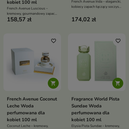
kobiet 100 ml
French Avenue Irida – elegancki,
kobiecy zapach łączący soczystą
French Avenue Luscious –
wiśnię z jaśminem i ciepłą,
kremowy, gourmandowy zapach
piżmowo-ambrową bazą
158,57 zł
174,02 zł
z nutą pistacji, miodu i wanilii,
który otula zmysłową,
luksusową słodyczą
favorite_border
favorite_border


French Avenue Coconut
Fragrance World Pista
Leche Woda
Sundae Woda
perfumowana dla
perfumowana dla
kobiet 100 ml
kobiet 100 ml
Coconut Leche – kremowy,
Elysia Pista Sundae – kremowy,