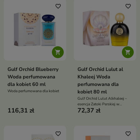
favorite_border
favorite_border


Gulf Orchid Blueberry
Gulf Orchid Lulut al
Woda perfumowana
Khaleej Woda
dla kobiet 60 ml
perfumowana dla
Woda perfumowana dla kobiet
kobiet 80 ml
Gulf Orchid Lulut Alkhaleej –
esencja Zatoki Perskiej w
116,31 zł
72,37 zł
eleganckim wydaniu. Świeża
bergamotka i gruszka
wprowadzają lekkość, w sercu
rozkwita róża ocieplona cedrem,
a bazę domyka suche drewno i
favorite_border
favorite_border
szlachetny oud