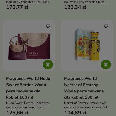
tropikalny zapach z nutą kokosa,
gourmandowy zapach z nutą
170,77 zł
120,34 zł
otulony kwiatowym sercem i
pistacji, lodów i wanilii, który
ciepłą, waniliowo-balsamiczną
otula jak deser i zachwyca
bazą
słodką elegancją
favorite_border
favorite_border


Fragrance World Nudo
Fragrance World
Sweet Berries Woda
Nectar of Ecstasy
perfumowana dla
Woda perfumowana
kobiet 100 ml
dla kobiet 100 ml
Nudo Sweet Berries – soczysty,
Nectar of Ecstacy – zmysłowy,
owocowo-gourmandowy
owocowo-kwiatowy zapach dla
125,66 zł
104,89 zł
zapach pełen słodyczy i
kobiet, który łączy świeżość