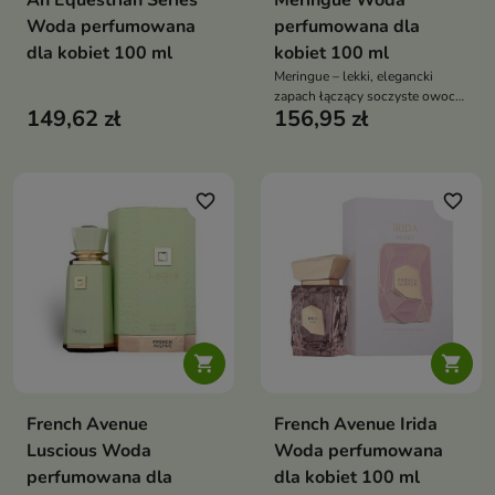
An Equestrian Series
Meringue Woda
Woda perfumowana
perfumowana dla
dla kobiet 100 ml
kobiet 100 ml
Meringue – lekki, elegancki
zapach łączący soczyste owoce
149,62 zł
156,95 zł
z kremową bazą wanilii i piżma,
pełen subtelnej zmysłowości
favorite_border
favorite_border


French Avenue
French Avenue Irida
Luscious Woda
Woda perfumowana
perfumowana dla
dla kobiet 100 ml