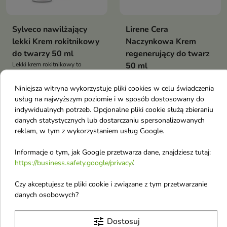
Sylveco nawilżający
Lirene Cera
lekki Krem rokitnikowy
Naczynkowa Krem
do twarzy 50 ml
regenerujący do twarz
Lekki krem rokitnikowy to
50 ml
naturalny krem do twarzy, który
Regenerujący krem na noc został
rozświetla cerę, wyrównuje
stworzony z myślą o skórze
Niniejsza witryna wykorzystuje pliki cookies w celu świadczenia
koloryt skóry i wspiera jej
50,43 zł
25,76 zł
naczynkowej, skłonnej do
29,27 zł
usług na najwyższym poziomie i w sposób dostosowany do
regenerację
podrażnień i nadwrażliwości
indywidualnych potrzeb. Opcjonalne pliki cookie służą zbieraniu
danych statystycznych lub dostarczaniu spersonalizowanych
-12%
-12%
reklam, w tym z wykorzystaniem usług Google.
favorite_border
favorite_border
Obecnie brak na stanie
Obecnie brak na stanie
Informacje o tym, jak Google przetwarza dane, znajdziesz tutaj:
https://business.safety.google/privacy/
.
Czy akceptujesz te pliki cookie i związane z tym przetwarzanie
danych osobowych?
tune
Dostosuj