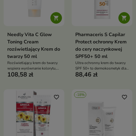


Needly Vita C Glow
Pharmaceris S Capilar
Toning Cream
Protect ochronny Krem
rozświetlający Krem do
do cery naczynkowej
twarzy 50 ml
SPF50+ 50 ml
Rozświetlający krem do twarzy
Ultra ochronny krem do twarzy
wspiera wyrównanie kolorytu,
SPF 50+ to dermokosmetyk dla
108,58 zł
88,46 zł
redukcję przebarwień i
skóry naczynkowej i z trądzikiem
promienny wygląd skóry.
różowatym
Formuła z pochodną witaminy
C, niacynamidem, pantenolem,
-18%
kwasem hialuronowym i
favorite_border
favorite_border
ekstraktem z grejpfruta nawilża,
wygładza i chroni przed stresem
oksydacyjnym