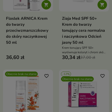


Floslek ARNICA Krem
Ziaja Med SPF 50+
do twarzy
Krem do twarzy
przeciwzmarszczkowy
tonujący cera normalna
do skóry naczynkowej
i naczynkowa Odcień
50 ml
jasny 50 ml
Krem tonujący SPF 50+
wyrównuje koloryt i chroni skórę
36,60 zł
30,34 zł
normalną i naczynkową przed
37,00 zł
słońcem, przebarwieniami i
podrażnieniami
Obecnie brak na stanie
-12%
favorite_border
favorite_border
Obecnie brak na stanie