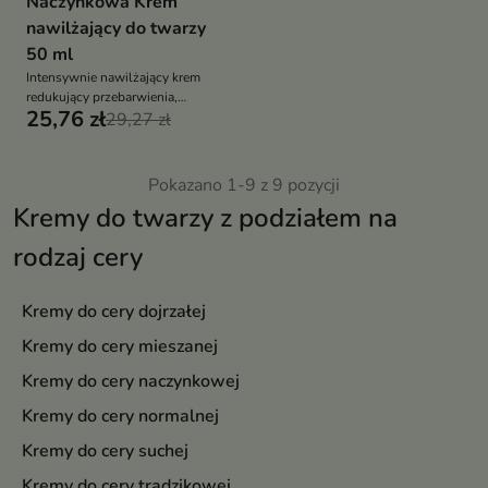
Naczynkowa Krem
nawilżający do twarzy
50 ml
Intensywnie nawilżający krem
redukujący przebarwienia,
25,76 zł
stworzony specjalnie z myślą o
29,27 zł
potrzebach skóry naczynkowej i
wrażliwej
Pokazano 1-9 z 9 pozycji
Kremy do twarzy z podziałem na
rodzaj cery
Kremy do cery dojrzałej
Kremy do cery mieszanej
Kremy do cery naczynkowej
Kremy do cery normalnej
Kremy do cery suchej
Kremy do cery trądzikowej