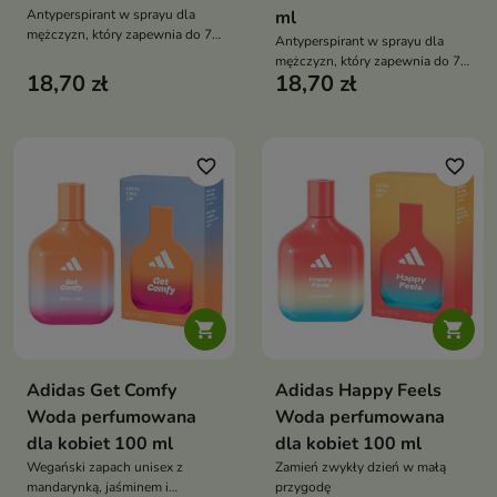
Antyperspirant w sprayu dla
ml
mężczyzn, który zapewnia do 72
Antyperspirant w sprayu dla
godzin ochrony przed potem i
mężczyzn, który zapewnia do 72
nieprzyjemnym zapachem bez
18,70 zł
18,70 zł
godzin ochrony przed potem i
pozostawiania śladów na
nieprzyjemnym zapachem oraz
ubraniach
pozostawia świeży,
energetyzujący aromat
favorite_border
favorite_border


Adidas Get Comfy
Adidas Happy Feels
Woda perfumowana
Woda perfumowana
dla kobiet 100 ml
dla kobiet 100 ml
Wegański zapach unisex z
Zamień zwykły dzień w małą
mandarynką, jaśminem i
przygodę