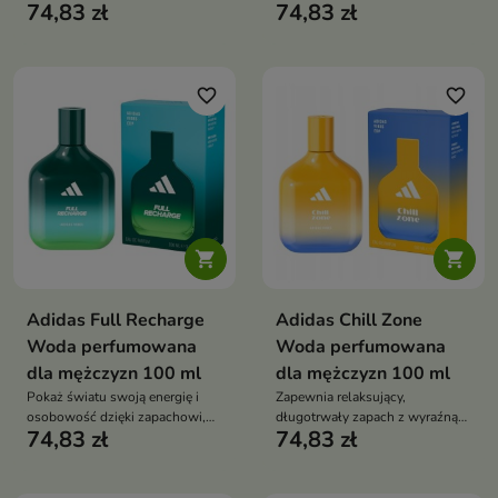
74,83 zł
74,83 zł
drzewem sandałowym
favorite_border
favorite_border


Adidas Full Recharge
Adidas Chill Zone
Woda perfumowana
Woda perfumowana
dla mężczyzn 100 ml
dla mężczyzn 100 ml
Pokaż światu swoją energię i
Zapewnia relaksujący,
osobowość dzięki zapachowi,
długotrwały zapach z wyraźną
74,83 zł
74,83 zł
który nie zna granic płci
męską nutą