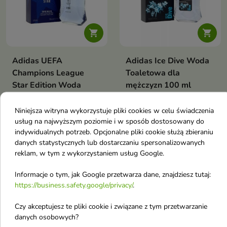


Adidas UEFA
Adidas Ice Dive Woda
Champions League
Toaletowa dla
Star Edition Woda
mężczyzn 100 ml
toaletowa dla
mężczyzn 100 ml
Niniejsza witryna wykorzystuje pliki cookies w celu świadczenia
Woda toaletowa dla mężczyzn
usług na najwyższym poziomie i w sposób dostosowany do
44,33 zł
44,33 zł
indywidualnych potrzeb. Opcjonalne pliki cookie służą zbieraniu
danych statystycznych lub dostarczaniu spersonalizowanych
reklam, w tym z wykorzystaniem usług Google.
favorite_border
favorite_border
Informacje o tym, jak Google przetwarza dane, znajdziesz tutaj:
https://business.safety.google/privacy/
.
Czy akceptujesz te pliki cookie i związane z tym przetwarzanie
danych osobowych?