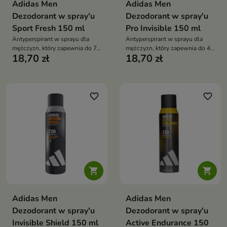
Adidas Men
Adidas Men
Dezodorant w spray'u
Dezodorant w spray'u
Sport Fresh 150 ml
Pro Invisible 150 ml
Antyperspirant w sprayu dla
Antyperspirant w sprayu dla
mężczyzn, który zapewnia do 72
mężczyzn, który zapewnia do 48
18,70 zł
18,70 zł
godzin ochrony przed potem i
godzin ochrony przed potem i
nieprzyjemnym zapachem oraz
nieprzyjemnym zapachem bez
pozostawia uczucie chłodzącej
pozostawiania śladów na
świeżości
ubraniach
favorite_border
favorite_border


Adidas Men
Adidas Men
Dezodorant w spray'u
Dezodorant w spray'u
Invisible Shield 150 ml
Active Endurance 150