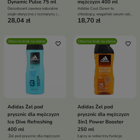
Dynamic Pulse 75 ml
mężczyzn 400 ml
Dezodorant zawiera naturalne
Adidas Cool Down to
olejki eteryczne z rozmarynu i
chłodzący, wegański serum-żel
28,04 zł
18,70 zł
cytryny, zapewnia długotrwałą
pod prysznic dla mężczyzn,
świeżość
który odświeża skórę, zapewnia
uczucie chłodu i wspiera jej
nawilżenie po aktywności
Obecnie brak na stanie
Obecnie brak na stanie
fizycznej
favorite_border
favorite_border
Adidas Żel pod
Adidas Żel pod
prysznic dla mężczyzn
prysznic dla mężczyzn
Ice Dive Refreshing
3in1 Power Booster
400 ml
250 ml
Żel pod prysznic dla mężczyzn
Łączy w sobie trzy funkcje: