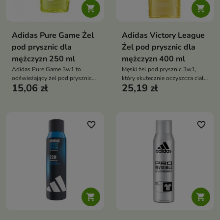


Adidas Pure Game Żel
Adidas Victory League
pod prysznic dla
Żel pod prysznic dla
mężczyzn 250 ml
mężczyzn 400 ml
Adidas Pure Game 3w1 to
Męski żel pod prysznic 3w1,
odświeżający żel pod prysznic
który skutecznie oczyszcza ciało
15,06 zł
25,19 zł
dla mężczyzn, który oczyszcza
i włosy, zapewniając uczucie
ciało, włosy i twarz, zapewniając
świeżości oraz energetyzujący,
uczucie świeżości i energii
męski zapach
favorite_border
favorite_border

