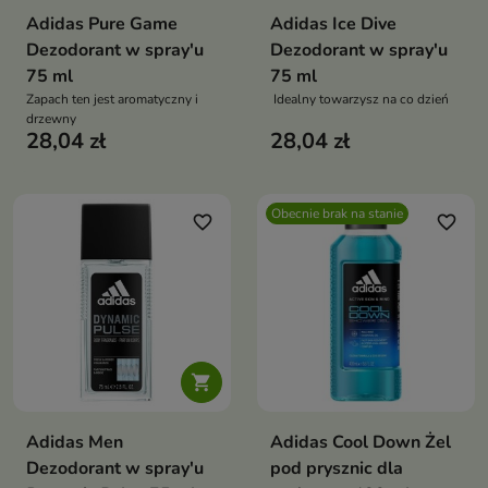
Adidas Pure Game
Adidas Ice Dive
Dezodorant w spray'u
Dezodorant w spray'u
75 ml
75 ml
Zapach ten jest aromatyczny i
Idealny towarzysz na co dzień
drzewny
28,04 zł
28,04 zł
Obecnie brak na stanie
favorite_border
favorite_border

Adidas Men
Adidas Cool Down Żel
Dezodorant w spray'u
pod prysznic dla