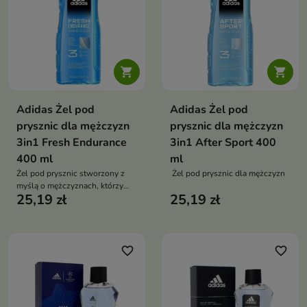


Adidas Żel pod
Adidas Żel pod
prysznic dla mężczyzn
prysznic dla mężczyzn
3in1 Fresh Endurance
3in1 After Sport 400
400 ml
ml
Żel pod prysznic stworzony z
Żel pod prysznic dla mężczyzn
myślą o mężczyznach, którzy
25,19 zł
25,19 zł
oczekują intensywnego i
długotrwałego uczucia
świeżości
favorite_border
favorite_border