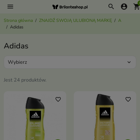
menu
search
account_circle
shopping_ca
Strona główna
ZNAJDŹ SWOJĄ ULUBIONĄ MARKĘ
A
Adidas
Adidas
Wybierz
expand_more
Jest 24 produktów.
favorite_border
favorite_border