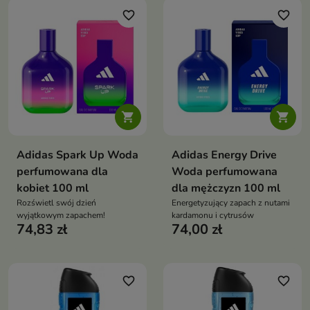
favorite_border
favorite_border


Adidas Spark Up Woda
Adidas Energy Drive
perfumowana dla
Woda perfumowana
kobiet 100 ml
dla mężczyzn 100 ml
Rozświetl swój dzień
Energetyzujący zapach z nutami
wyjątkowym zapachem!
kardamonu i cytrusów
74,83 zł
74,00 zł
favorite_border
favorite_border