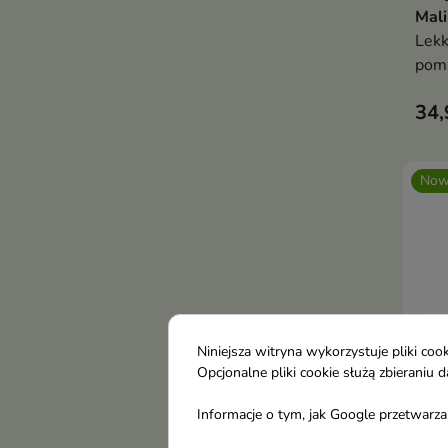
Mali
Lekk
poma
nada
34,
bez 
Now
Niniejsza witryna wykorzystuje pliki c
Opcjonalne pliki cookie służą zbierani
Informacje o tym, jak Google przetwarza 