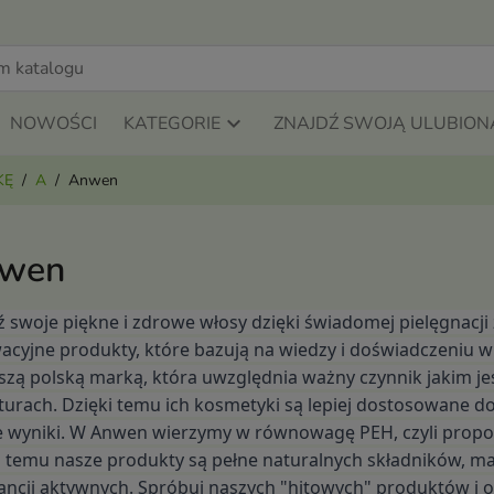
NOWOŚCI
KATEGORIE
ZNAJDŹ SWOJĄ ULUBION
KĘ
A
Anwen
wen
ź swoje piękne i zdrowe włosy dzięki świadomej pielęgnacji
acyjne produkty, które bazują na wiedzy i doświadczeniu w 
szą polską marką, która uwzględnia ważny czynnik jakim j
turach. Dzięki temu ich kosmetyki są lepiej dostosowane do 
e wyniki. W Anwen wierzymy w równowagę PEH, czyli propor
i temu nasze produkty są pełne naturalnych składników, maj
ancji aktywnych. Spróbuj naszych "hitowych" produktów i od