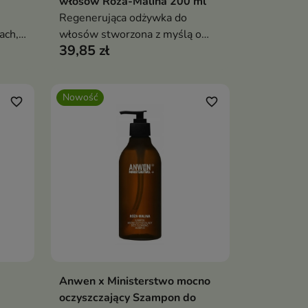
włosów Róża-Malina 200 ml
Regenerująca odżywka do
ach,
włosów stworzona z myślą o
39,85 zł
sze i
pasmach wymagających
odbudowy, odżywienia i
poprawy kondycji.
Nowość
favorite_border
favorite_border
Anwen x Ministerstwo mocno
ka
Dodaj do koszyka

oczyszczający Szampon do