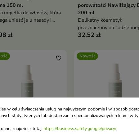
na 150 ml
porowatości Nawilżający 
a mgiełka do włosów, która
200 ml
ga unieść je u nasady i
Delikatny kosmetyk
ć fryzurze większą objętość
przeznaczony do codziennej
98 zł
32,52 zł
efektu obciążenia.
pielęgnacji włosów
wymagających nawilżenia i
równowagi.
ość
Nowość
favorite_border
ookies w celu świadczenia usług na najwyższym poziomie i w sposób dos
u danych statystycznych lub dostarczaniu spersonalizowanych reklam, w 
dane, znajdziesz tutaj:
https://business.safety.google/privacy/
.