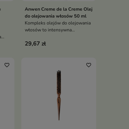
e
Anwen Creme de la Creme Olej
ka
Dodaj do koszyka

do olejowania włosów 50 ml
Kompleks olejów do olejowania
włosów to intensywna
a
pielęgnacja, która wygładza,
29,67 zł
a
nabłyszcza i redukuje puszenie,
om
pozostawiając włosy miękkie i
elastyczne
favorite_border
favorite_border