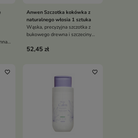
e
Anwen Szczotka kokówka z
ka
Dodaj do koszyka

naturalnego włosia 1 sztuka
Wąska, precyzyjna szczotka z
bukowego drewna i szczeciny
enna
dzika do wygładzania,
52,45 zł
a
tapirowania i idealnych upięć
aca
y
favorite_border
favorite_border