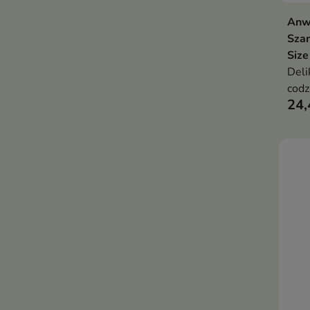
Anwe
Sza
Size
Deli
codz
24,
skór