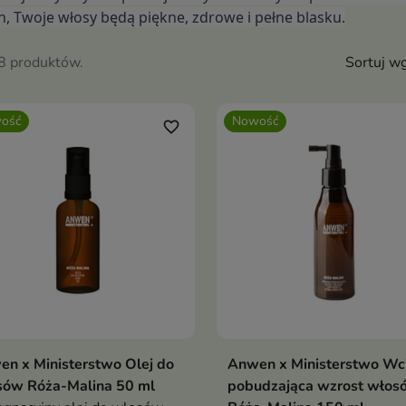
, Twoje włosy będą piękne, zdrowe i pełne blasku.
78 produktów.
Sortuj wg
ość
Nowość
favorite_border
n x Ministerstwo Olej do
Anwen x Ministerstwo Wc
Dodaj do koszyka
Dodaj do koszy


sów Róża-Malina 50 ml
pobudzająca wzrost włos