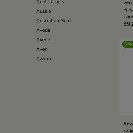
Aunt Jackie's
wło
Przy
Aussie
zami
Australian Gold
39,
wyją
Aveda
Avene
Now
Avon
Azzaro
Anwe
zwię