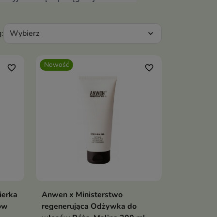
Wybierz
:
expand_more
Nowość
favorite_border
favorite_border
ierka
Anwen x Ministerstwo
ka
Dodaj do koszyka

ów
regenerująca Odżywka do