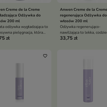
en Creme de la Creme
Anwen Creme de la Crem
Dodaj do koszyka
Dodaj do koszy


ładzająca Odżywka do
regenerująca Odżywka do
sów 200 ml
włosów 200 ml
ta odżywka wygładzająca to
Odżywka regenerująco-
nsywna pielęgnacja, która
nawilżająca to lekka, codzi
75 zł
33,75 zł
inuje puszenie, zapewnia
pielęgnacja, która wzmacni
otrwałe nawilżenie i efekt
włosy, wygładza je i przywr
ących, gładkich włosów
im elastyczność oraz zdrow
blask
favorite_border