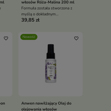
ml
włosów Róża-Malina 200 ml
e
Formuła została stworzona z
myślą o dokładnym
39,85 zł
oczyszczaniu, które pomaga
przygotować włosy do dalszej
pielęgnacji.
Nowość
favorite_border
favorite_border
pon
Anwen nawilżający Olej do
ka
Dodaj do koszyka

olejowania włosów