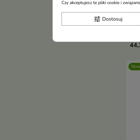
Anw
Czy akceptujesz te pliki cookie i związ
Mgie
UV T
tune
Dostosuj
Lekk
któr
ogra
44,
Now