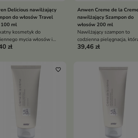
n Delicious nawilżający
Anwen Creme de la Crem
Dodaj do koszyka
Dodaj do koszy


mpon do włosów Travel
nawilżający Szampon do
 100 ml
włosów 200 ml
katny kosmetyk do
Nawilżający szampon to
iennego mycia włosów i
codzienna pielęgnacja, któr
40 zł
39,46 zł
y głowy.
dokładnie oczyszcza, nawilż
skórę głowy i dodaje włos
lekkości oraz objętości
favorite_border