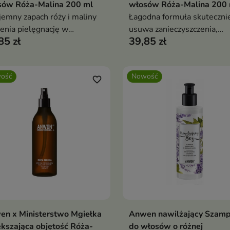
sów Róża-Malina 200 ml
włosów Róża-Malina 200 
jemny zapach róży i maliny
Łagodna formuła skuteczni
enia pielęgnację w
usuwa zanieczyszczenia,
85 zł
39,85 zł
tkowy rytuał.
jednocześnie pomagając
zachować miękkość i
elastyczność włosów.
ość
Nowość
favorite_border
n x Ministerstwo Mgiełka
Anwen nawilżający Szam
Dodaj do koszyka
Dodaj do koszy


kszająca objętość Róża-
do włosów o różnej