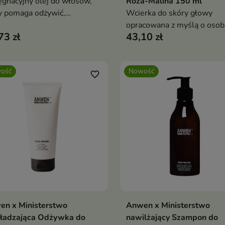
ęgnacyjny olej do włosów,
Róża-Malina 150 ml
y pomaga odżywić,
Wcierka do skóry głowy
adzić i zabezpieczyć pasma
opracowana z myślą o osob
73 zł
43,10 zł
d przesuszeniem.
które chcą zadbać o mocniej
zdrowsze włosy.
ość
Nowość
favorite_border
en x Ministerstwo
Anwen x Ministerstwo
Dodaj do koszyka
Dodaj do koszy


ładzająca Odżywka do
nawilżający Szampon do