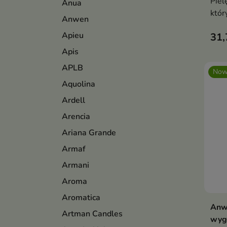
Piel
Anua
któr
Anwen
wygł
Apieu
31,
prze
Apis
APLB
Now
Aquolina
Ardell
Arencia
Ariana Grande
Armaf
Armani
Aroma
Aromatica
Anw
Artman Candles
wyg