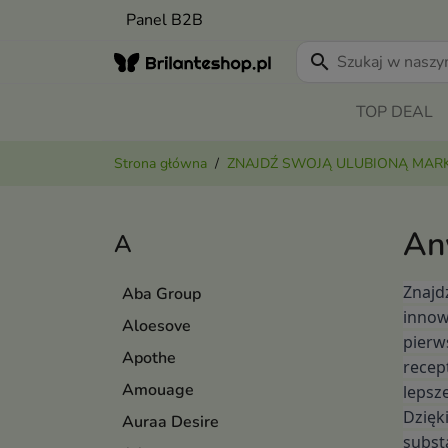
Panel B2B
search
TOP DEAL
Strona główna
ZNAJDŹ SWOJĄ ULUBIONĄ MAR
An
A
Znajd
Aba Group
innow
Aloesove
pierw
Apothe
recep
Amouage
lepsz
Dzięk
Auraa Desire
subst