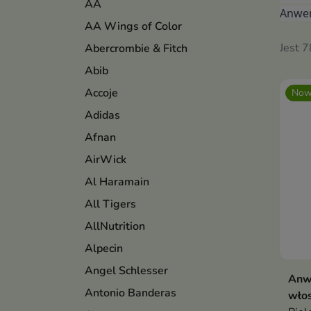
AA
Anwen
AA Wings of Color
Jest 
Abercrombie & Fitch
Abib
Accoje
Now
Adidas
Afnan
AirWick
Al Haramain
All Tigers
AllNutrition
Alpecin
Angel Schlesser
Anwe
Antonio Banderas
wło