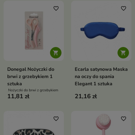
favorite_border
favorite_border


Donegal Nożyczki do
Ecarla satynowa Maska
brwi z grzebykiem 1
na oczy do spania
sztuka
Elegant 1 sztuka
Nożyczki do brwi z grzebykiem
11,81 zł
21,16 zł
favorite_border
favorite_border