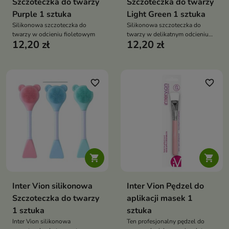
Szczoteczka do twarzy
Szczoteczka do twarzy
Purple 1 sztuka
Light Green 1 sztuka
Silikonowa szczoteczka do
Silikonowa szczoteczka do
twarzy w odcieniu fioletowym
twarzy w delikatnym odcieniu
12,20 zł
12,20 zł
zielonym
favorite_border
favorite_border


Inter Vion silikonowa
Inter Vion Pędzel do
Szczoteczka do twarzy
aplikacji masek 1
1 sztuka
sztuka
Inter Vion silikonowa
Ten profesjonalny pędzel do