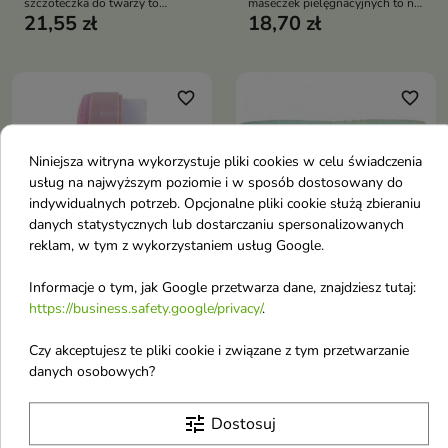
szczoteczka do twarzy to
maseczek pielęgnacyjnych to nie
21,55 zł
18,70 zł
wszechstronne narzędzie, które
tylko narzędzie, które ułatwia
pomaga w utrzymaniu czystej i
aplikację kosmetyków, ale także
zdrowej skóry twarzy
dba o skórę, pozostawiając ją
gładką i pięknie nawilżoną
favorite_border
favorite_border
Niniejsza witryna wykorzystuje pliki cookies w celu świadczenia
usług na najwyższym poziomie i w sposób dostosowany do
indywidualnych potrzeb. Opcjonalne pliki cookie służą zbieraniu
danych statystycznych lub dostarczaniu spersonalizowanych


reklam, w tym z wykorzystaniem usług Google.
Informacje o tym, jak Google przetwarza dane, znajdziesz tutaj:
Inter Vion dwustronna
Ręcznik do mycia
https://business.safety.google/privacy/
.
Szczoteczka do mycia
twarzy 30x30cm 1
twarzy 1 sztuka
sztuka
Czy akceptujesz te pliki cookie i związane z tym przetwarzanie
Dwustronna szczoteczka do
Ręcznik do mycia twarzy
danych osobowych?
mycia twarzy Inter-Vion to
19,93 zł
5,26 zł
niezawodny towarzysz
tune
Dostosuj
codziennej pielęgnacji, który
pomaga uzyskać gładką,