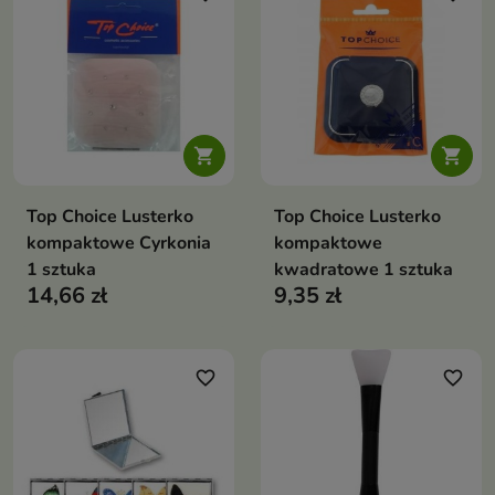


Top Choice Lusterko
Top Choice Lusterko
kompaktowe Cyrkonia
kompaktowe
1 sztuka
kwadratowe 1 sztuka
14,66 zł
9,35 zł
favorite_border
favorite_border