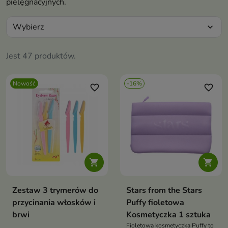
pielęgnacyjnych.
Wybierz
expand_more
Jest 47 produktów.
Nowość
-16%
favorite_border
favorite_border


Zestaw 3 trymerów do
Stars from the Stars
przycinania włosków i
Puffy fioletowa
brwi
Kosmetyczka 1 sztuka
Fioletowa kosmetyczka Puffy to