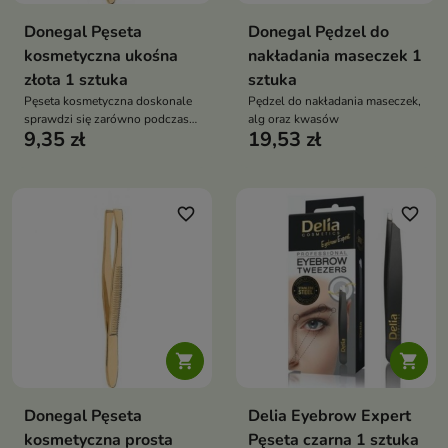
Donegal Pęseta
Donegal Pędzel do
kosmetyczna ukośna
nakładania maseczek 1
złota 1 sztuka
sztuka
Pęseta kosmetyczna doskonale
Pędzel do nakładania maseczek,
sprawdzi się zarówno podczas
alg oraz kwasów
9,35 zł
19,53 zł
zabiegów domowych
favorite_border
favorite_border


Donegal Pęseta
Delia Eyebrow Expert
kosmetyczna prosta
Pęseta czarna 1 sztuka