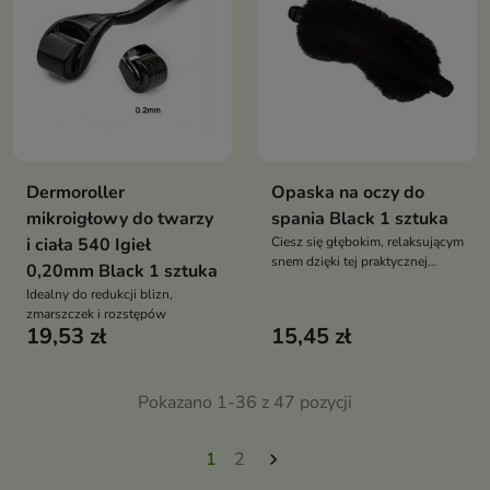
Dermoroller
Opaska na oczy do
mikroigłowy do twarzy
spania Black 1 sztuka
i ciała 540 Igieł
Ciesz się głębokim, relaksującym
snem dzięki tej praktycznej
0,20mm Black 1 sztuka
opasce
Idealny do redukcji blizn,
zmarszczek i rozstępów
19,53 zł
15,45 zł
Pokazano 1-36 z 47 pozycji
1
2
