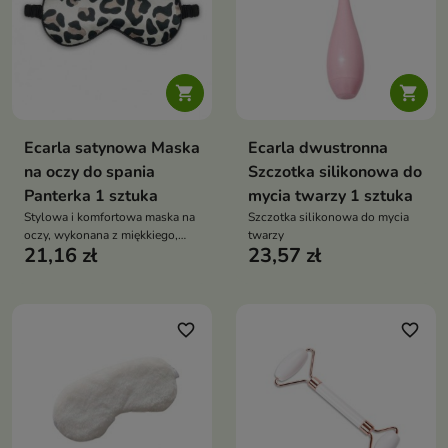


Ecarla satynowa Maska
Ecarla dwustronna
na oczy do spania
Szczotka silikonowa do
Panterka 1 sztuka
mycia twarzy 1 sztuka
Stylowa i komfortowa maska na
Szczotka silikonowa do mycia
oczy, wykonana z miękkiego,
twarzy
21,16 zł
23,57 zł
satynowego materiału
favorite_border
favorite_border