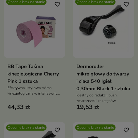
Obecnie brak na stanie
Obecnie brak na stanie
favorite_border
favorite_border
BB Tape Taśma
Dermoroller
kinezjologiczna Cherry
mikroigłowy do twarzy
Pink 1 sztuka
i ciała 540 Igieł
Efektywna i stylowa taśma
0,30mm Black 1 sztuka
kinezjologiczna w intensywnym
Idealny do redukcji blizn,
odcieniu różu – dla wsparcia
zmarszczek i rozstępów.
mięśni i stawów w każdej
44,33 zł
19,53 zł
sytuacji
Obecnie brak na stanie
Obecnie brak na stanie
favorite_border
favorite_border