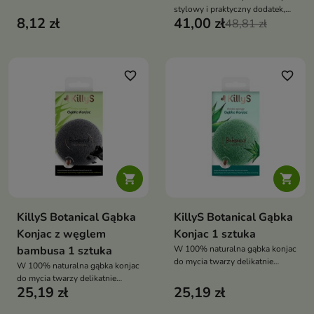
stylowy i praktyczny dodatek,
8,12 zł
41,00 zł
który ułatwia przechowywanie
48,81 zł
kosmetyków i akcesoriów na co
dzień oraz w podróży
favorite_border
favorite_border


KillyS Botanical Gąbka
KillyS Botanical Gąbka
Konjac z węglem
Konjac 1 sztuka
bambusa 1 sztuka
W 100% naturalna gąbka konjac
do mycia twarzy delikatnie
W 100% naturalna gąbka konjac
oczyszcza skórę, usuwa makijaż,
do mycia twarzy delikatnie
nadmiar sebum i martwe
25,19 zł
25,19 zł
oczyszcza skórę, usuwa makijaż,
komórki naskórka
nadmiar sebum i martwe