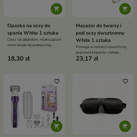


Opaska na oczy do
Masażer do twarzy i
spania White 1 sztuka
pod oczy dwustronny
Ciesz się głębokim, relaksującym
White 1 sztuka
snem dzięki tej praktycznej
Pomaga w redukcji opuchlizny,
opasce
poprawia krążenie i nadaje
18,30 zł
23,17 zł
skórze zdrowy blask
favorite_border
favorite_border

