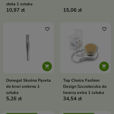
złota 1 sztuka
10,97 zł
15,06 zł
favorite_border
favorite_border


Donegal Skośna Pęseta
Top Choice Fashion
do brwi srebrna 1
Design Szczoteczka do
sztuka
twarzy extra 1 sztuka
5,26 zł
34,54 zł