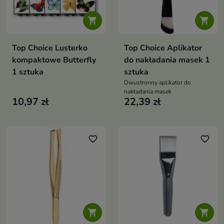


Top Choice Lusterko
Top Choice Aplikator
kompaktowe Butterfly
do nakładania masek 1
1 sztuka
sztuka
Dwustronny aplikator do
nakładania masek
10,97 zł
22,39 zł
favorite_border
favorite_border

