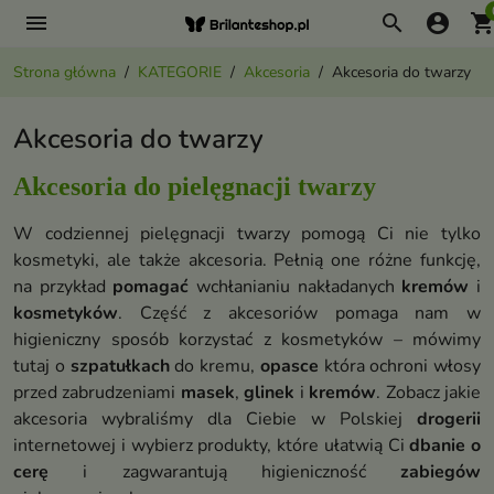
menu
search
account_circle
shopping_ca
Strona główna
KATEGORIE
Akcesoria
Akcesoria do twarzy
Akcesoria do twarzy
Akcesoria do pielęgnacji twarzy
W codziennej pielęgnacji twarzy pomogą Ci nie tylko
kosmetyki, ale także akcesoria. Pełnią one różne funkcję,
na przykład
pomagać
wchłanianiu nakładanych
kremów
i
kosmetyków
. Część z akcesoriów pomaga nam w
higieniczny sposób korzystać z kosmetyków – mówimy
tutaj o
szpatułkach
do kremu,
opasce
która ochroni włosy
przed zabrudzeniami
masek
,
glinek
i
kremów
. Zobacz jakie
akcesoria wybraliśmy dla Ciebie w Polskiej
drogerii
internetowej i wybierz produkty, które ułatwią Ci
dbanie o
cerę
i zagwarantują higieniczność
zabiegów