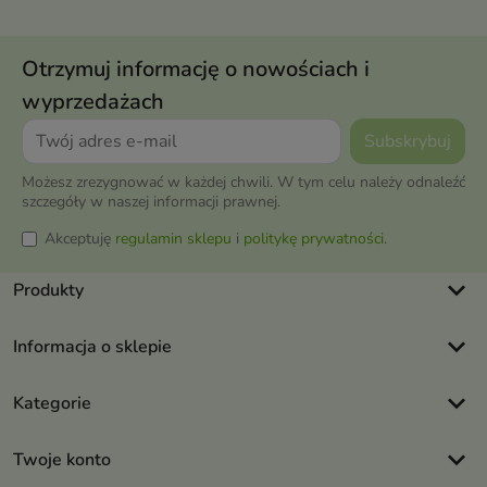
Otrzymuj informację o nowościach i
wyprzedażach
Możesz zrezygnować w każdej chwili. W tym celu należy odnaleźć
szczegóły w naszej informacji prawnej.
Akceptuję
regulamin sklepu
i
politykę prywatności
.
keyboard_arrow_down
Produkty
keyboard_arrow_down
Informacja o sklepie
keyboard_arrow_down
Kategorie
keyboard_arrow_down
Twoje konto