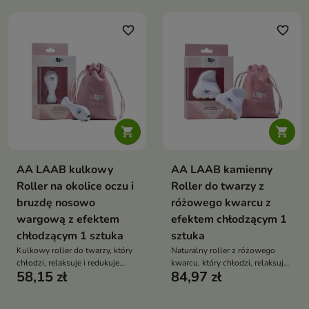
komórki naskórka. Lekko
złuszcza, nie wysuszając i nie
powodując uczucia dyskomfortu
favorite_border
favorite_border
— pozostawia cerę gładką,
miękką i matową


AA LAAB kulkowy
AA LAAB kamienny
Roller na okolice oczu i
Roller do twarzy z
bruzdę nosowo
różowego kwarcu z
wargową z efektem
efektem chłodzącym 1
chłodzącym 1 sztuka
sztuka
Kulkowy roller do twarzy, który
Naturalny roller z różowego
chłodzi, relaksuje i redukuje
kwarcu, który chłodzi, relaksuje i
58,15 zł
84,97 zł
oznaki zmęczenia, przywracając
poprawia wygląd skóry poprzez
skórze świeży, wypoczęty
masaż i drenaż limfatyczny
wygląd