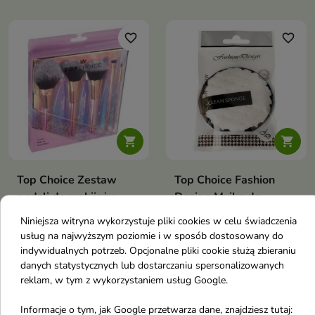
favorite_border
favorite_border


Top Choice Zestaw
Top Choice Fashion
pędzli do makijażu
Design Myjka do
Rose Gold 5 sztuk
twarzy 1 sztuka
Niniejsza witryna wykorzystuje pliki cookies w celu świadczenia
Zestaw podstawowych pędzli
usług na najwyższym poziomie i w sposób dostosowany do
do makijażu
indywidualnych potrzeb. Opcjonalne pliki cookie służą zbieraniu
81,33 zł
12,60 zł
danych statystycznych lub dostarczaniu spersonalizowanych
reklam, w tym z wykorzystaniem usług Google.
-25%
OUTLET
favorite_border
favorite_border
Informacje o tym, jak Google przetwarza dane, znajdziesz tutaj: