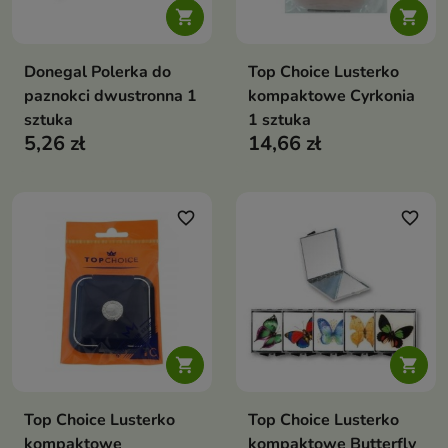


Donegal Polerka do
Top Choice Lusterko
paznokci dwustronna 1
kompaktowe Cyrkonia
sztuka
1 sztuka
5,26 zł
14,66 zł
favorite_border
favorite_border


Top Choice Lusterko
Top Choice Lusterko
kompaktowe
kompaktowe Butterfly