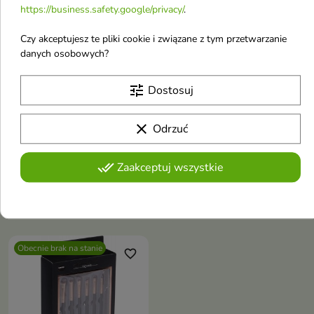
https://business.safety.google/privacy/
.
Czy akceptujesz te pliki cookie i związane z tym przetwarzanie
danych osobowych?
tune
Dostosuj


clear
Odrzuć
Top Choice Fashion
Top Choice Fashion
Design Szczotka do
Design Szczoteczka do
done_all
Zaakceptuj wszystkie
włosów Detangler 1
twarzy extra 1 sztuka
sztuka
16,46 zł
34,54 zł
21,94 zł
Obecnie brak na stanie
favorite_border