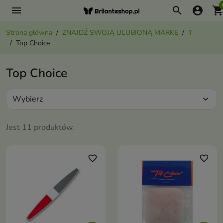
menu
search
account_circle
shopping_ca
Strona główna
ZNAJDŹ SWOJĄ ULUBIONĄ MARKĘ
T
Top Choice
Top Choice
Wybierz
expand_more
Jest 11 produktów.
favorite_border
favorite_border