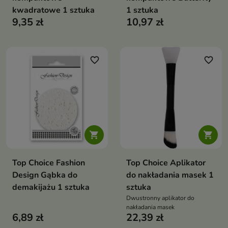
kwadratowe 1 sztuka
1 sztuka
9,35 zł
10,97 zł
favorite_border
favorite_border


Top Choice Fashion
Top Choice Aplikator
Design Gąbka do
do nakładania masek 1
demakijażu 1 sztuka
sztuka
Dwustronny aplikator do
nakładania masek
6,89 zł
22,39 zł