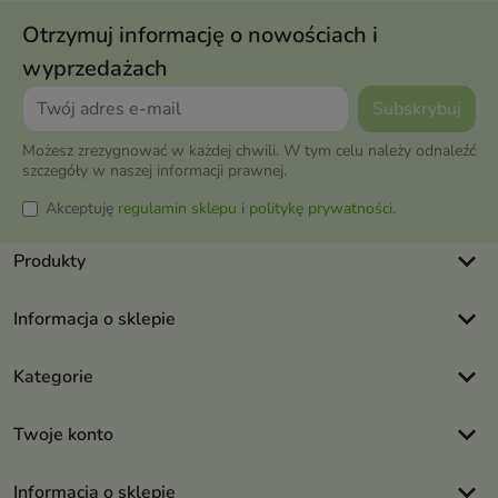
Otrzymuj informację o nowościach i
wyprzedażach
Możesz zrezygnować w każdej chwili. W tym celu należy odnaleźć
szczegóły w naszej informacji prawnej.
Akceptuję
regulamin sklepu
i
politykę prywatności
.
keyboard_arrow_down
Produkty
keyboard_arrow_down
Informacja o sklepie
keyboard_arrow_down
Kategorie
keyboard_arrow_down
Twoje konto
keyboard_arrow_down
Informacja o sklepie