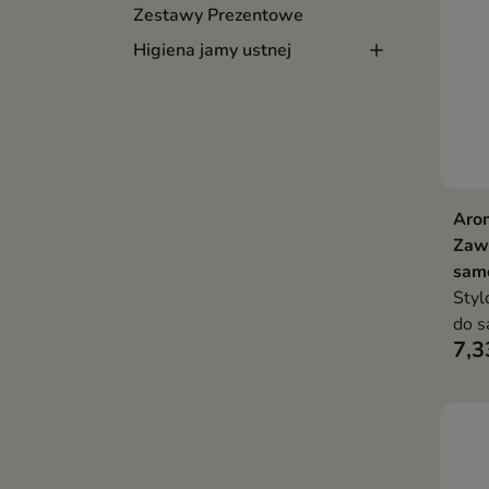
Zestawy Prezentowe
Higiena jamy ustnej
Arom
Zaw
sam
Styl
do s
7,3
pusz