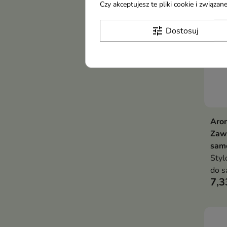
Czy akceptujesz te pliki cookie i związ
tune
Dostosuj
Arom
Zaw
samo
Styl
do s
7,3
pusz