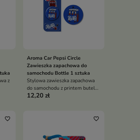
Aroma Car Pepsi Circle
ka
Dodaj do koszyka

Zawieszka zapachowa do
tuka
samochodu Bottle 1 sztuka
wa z
Stylowa zawieszka zapachowa
do samochodu z printem butelek
12,20 zł
Pepsi
favorite_border
favorite_border