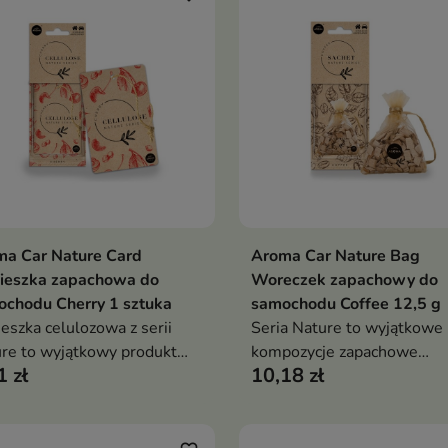
ma Car Nature Card
Aroma Car Nature Bag
Dodaj do koszyka
Dodaj do koszy


ieszka zapachowa do
Woreczek zapachowy do
chodu Cherry 1 sztuka
samochodu Coffee 12,5 g
eszka celulozowa z serii
Seria Nature to wyjątkowe
re to wyjątkowy produkt
kompozycje zapachowe
1 zł
10,18 zł
irowany naturą
inspirowane naturą