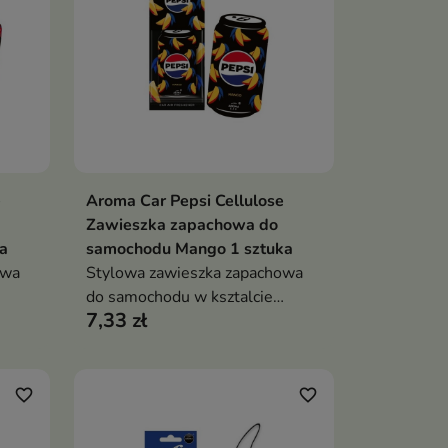
e
Aroma Car Pepsi Cellulose
ka
Dodaj do koszyka

Zawieszka zapachowa do
a
samochodu Mango 1 sztuka
owa
Stylowa zawieszka zapachowa
do samochodu w ksztalcie
7,33 zł
puszki Pepsi Max Mango
favorite_border
favorite_border