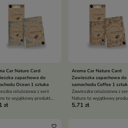
ma Car Nature Card
Aroma Car Nature Card
Dodaj do koszyka
Dodaj do koszy


ieszka zapachowa do
Zawieszka zapachowa do
ochodu Ocean 1 sztuka
samochodu Coffee 1 sztuk
eszka celulozowa z serii
Zawieszka celulozowa z ser
re to wyjątkowy produkt
Nature to wyjątkowy produ
1 zł
5,71 zł
irowany naturą
inspirowany naturą
favorite_border