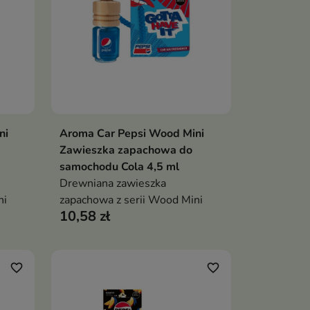
ni
Aroma Car Pepsi Wood Mini
ka
Dodaj do koszyka

Zawieszka zapachowa do
samochodu Cola 4,5 ml
Drewniana zawieszka
ni
zapachowa z serii Wood Mini
10,58 zł
favorite_border
favorite_border