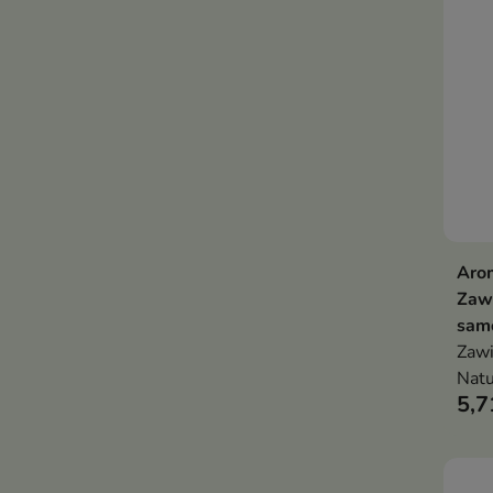
Aro
Zaw
sam
Zawi
Natu
5,7
insp