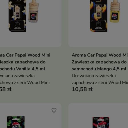
ma Car Pepsi Wood Mini
Aroma Car Pepsi Wood Mi
Dodaj do koszyka
Dodaj do koszy


ieszka zapachowa do
Zawieszka zapachowa do
chodu Vanilla 4,5 ml
samochodu Mango 4,5 ml
niana zawieszka
Drewniana zawieszka
chowa z serii Wood Mini
zapachowa z serii Wood Mi
58 zł
10,58 zł
favorite_border