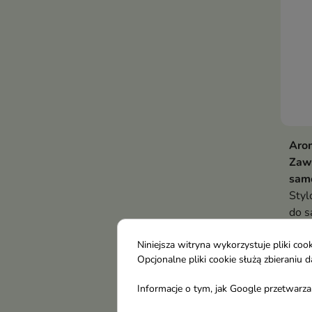
Arom
Zaw
samo
Styl
do s
pusz
7,3
Niniejsza witryna wykorzystuje pliki c
Opcjonalne pliki cookie służą zbierani
Informacje o tym, jak Google przetwarza 