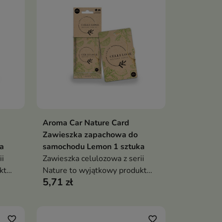
Aroma Car Nature Card
ka
Dodaj do koszyka

Zawieszka zapachowa do
a
samochodu Lemon 1 sztuka
ii
Zawieszka celulozowa z serii
kt
Nature to wyjątkowy produkt
5,71 zł
inspirowany naturą
favorite_border
favorite_border