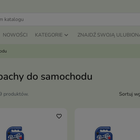
NOWOŚCI
KATEGORIE
ZNAJDŹ SWOJĄ ULUBION
odu
pachy do samochodu
59 produktów.
Sortuj wg
favorite_border