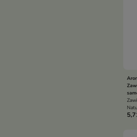
Aro
Zaw
samo
Zawi
Natu
5,7
insp