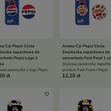
a Car Pepsi Circle
Aroma Car Pepsi Circle
Dodaj do koszyka
Dodaj do koszy


ieszka zapachowa do
Zawieszka zapachowa do
ochodu Pepsi Logo 1
samochodu Fast Food 1 sz
ka
Stylowa zawieszka zapacho
owa zawieszka z logo Pepsi
printem Fast Food i Pepsi
20 zł
12,20 zł
favorite_border