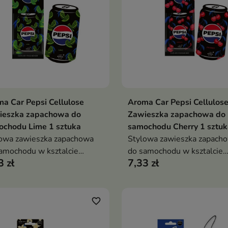
a Car Pepsi Cellulose
Aroma Car Pepsi Cellulos
Dodaj do koszyka
Dodaj do koszy


ieszka zapachowa do
Zawieszka zapachowa do
ochodu Lime 1 sztuka
samochodu Cherry 1 sztuk
owa zawieszka zapachowa
Stylowa zawieszka zapach
amochodu w ksztalcie
do samochodu w ksztalcie
3 zł
7,33 zł
ki Pepsi Max Lime
puszki Pepsi Max Cherry
favorite_border