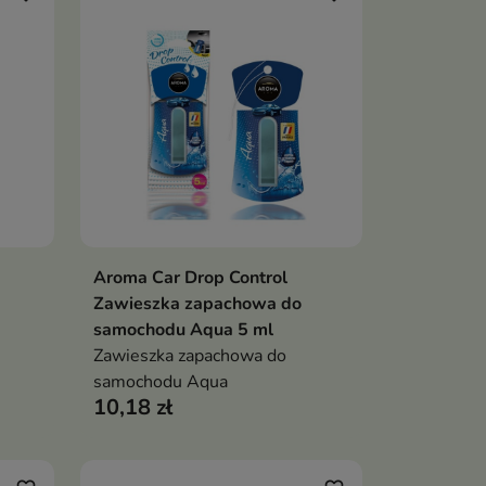
Aroma Car Drop Control
ka
Dodaj do koszyka

Zawieszka zapachowa do
samochodu Aqua 5 ml
Zawieszka zapachowa do
samochodu Aqua
10,18 zł