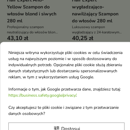
Hair Expert Anti-
Hair Expert
Yellow Szampon do
wygładzająco-
włosów blond i siwych
nawilżający Szampon
280 ml
do włosów 280 ml
Profesjonalny szampon
Luksusowy szampon
neutralizujący do włosów blond
wygładzający z 24-karatowym
43,10 zł
40,25 zł
i siwych pomaga redukować
złotem i kwiatem gardenii, który
żółte tony, wspiera nawilżenie
intensywnie regeneruje, nawilża
włosów oraz przywraca chłodny
i nadaje włosom jedwabistą
Niniejsza witryna wykorzystuje pliki cookies w celu świadczenia
i świeży odcień pasm
gładkość oraz zdrowy blask
Obecnie brak na stanie
Obecnie brak na stanie
usług na najwyższym poziomie i w sposób dostosowany do
favorite_border
favorite_border
indywidualnych potrzeb. Opcjonalne pliki cookie służą zbieraniu
danych statystycznych lub dostarczaniu spersonalizowanych
reklam, w tym z wykorzystaniem usług Google.
Informacje o tym, jak Google przetwarza dane, znajdziesz tutaj:
https://business.safety.google/privacy/
.
Czy akceptujesz te pliki cookie i związane z tym przetwarzanie
danych osobowych?
Hair Expert
Hair Expert
regenerujący Szampon
termoochronny Spray
tune
Dostosuj