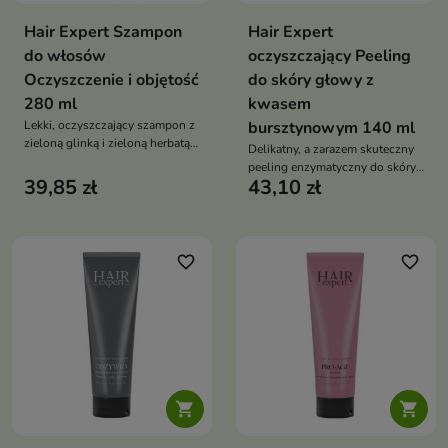
Hair Expert Szampon
Hair Expert
do włosów
oczyszczający Peeling
Oczyszczenie i objętość
do skóry głowy z
280 ml
kwasem
Lekki, oczyszczający szampon z
bursztynowym 140 ml
zieloną glinką i zieloną herbatą,
Delikatny, a zarazem skuteczny
który odświeża skórę głowy,
peeling enzymatyczny do skóry
dodaje włosom objętości i
39,85 zł
43,10 zł
głowy z AHA i kwasem
zapewnia długotrwałą lekkość
bursztynowym, który głęboko
bez obciążenia
oczyszcza, reguluje sebum i
unosi włosy u nasady,
pozostawiając je świeże, lekkie i
favorite_border
favorite_border
pełne objętości

