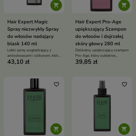


Hair Expert Magic
Hair Expert Pro-Age
Spray niezwykły Spray
upiększający Szampon
do włosów nadający
do włosów i dojrzałej
blask 140 ml
skóry głowy 280 ml
Lekki spray wygładzający z
Delikatny, upiększający szampon
aminokwasami i silikonem, który
Pro-Age, który subtelnie
43,10 zł
39,85 zł
nadaje włosom intensywny
oczyszcza, nawilża i zmiękcza
blask, miękkość i chroni przed
włosy, przywracając im
puszeniem oraz wilgocią — bez
harmonię, blask oraz
efektu obciążenia
sprężystość dzięki kofeinie,
roślinnym ekstraktom i
favorite_border
favorite_border
kondycjonującej formule

