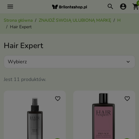
menu
search
account_circle
shopping_ca
Strona główna
ZNAJDŹ SWOJĄ ULUBIONĄ MARKĘ
H
Hair Expert
Hair Expert
Wybierz
expand_more
Jest 11 produktów.
favorite_border
favorite_border