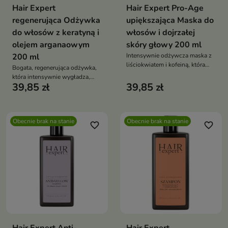
Hair Expert
Hair Expert Pro-Age
regenerująca Odżywka
upiększająca Maska do
do włosów z keratyną i
włosów i dojrzałej
olejem arganaowym
skóry głowy 200 ml
200 ml
Intensywnie odżywcza maska z
liściokwiatem i kofeiną, która
Bogata, regenerująca odżywka,
wzmacnia włosy, przywraca im
która intensywnie wygładza,
sprężystość, miękkość i
39,85 zł
39,85 zł
wzmacnia i odżywia włosy
jedwabistą gładkość już po
dzięki połączeniu keratyny, oleju
pierwszym użyciu
arganowego i masła shea —
pozostawiając je miękkie,
Obecnie brak na stanie
Obecnie brak na stanie
elastyczne i pełne blasku
favorite_border
favorite_border