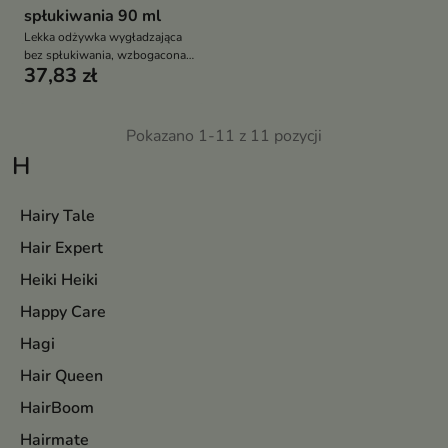
spłukiwania 90 ml
Lekka odżywka wygładzająca
bez spłukiwania, wzbogacona
37,83 zł
złotem 24k i kwiatem gardenii,
która regeneruje, wygładza i
intensywnie nabłyszcza włosy,
pozostawiając je miękkie,
Pokazano 1-11 z 11 pozycji
elastyczne i jedwabiste
H
Hairy Tale
Hair Expert
Heiki Heiki
Happy Care
Hagi
Hair Queen
HairBoom
Hairmate