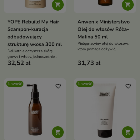


YOPE Rebuild My Hair
Anwen x Ministerstwo
Szampon-kuracja
Olej do włosów Róża-
odbudowujący
Malina 50 ml
strukturę włosa 300 ml
Pielęgnacyjny olej do włosów,
który pomaga odżywić,
Delikatnie oczyszcza skórę
wygładzić i zabezpieczyć pasma
głowy i włosy, jednocześnie
przed przesuszeniem.
32,52 zł
31,73 zł
dostarczając składników
pielęgnujących, które wspierają
regenerację i ochronę włókna
włosa
Nowość
Nowość
favorite_border
favorite_border

