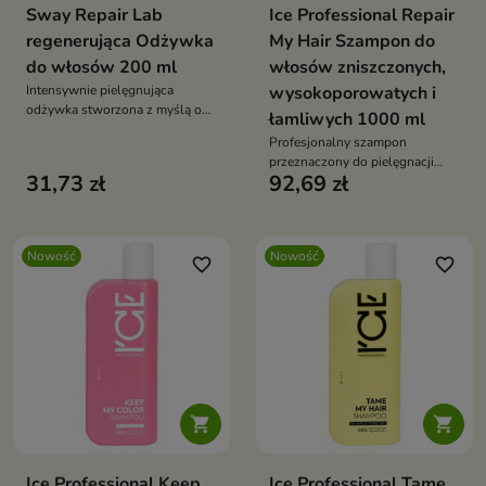
Sway Repair Lab
Ice Professional Repair
regenerująca Odżywka
My Hair Szampon do
do włosów 200 ml
włosów zniszczonych,
Intensywnie pielęgnująca
wysokoporowatych i
odżywka stworzona z myślą o
łamliwych 1000 ml
włosach suchych, zniszczonych
Profesjonalny szampon
i osłabionych zabiegami
przeznaczony do pielęgnacji
fryzjerskimi
31,73 zł
92,69 zł
włosów osłabionych,
wysokoporowatych i podatnych
na uszkodzenia.
Nowość
Nowość
favorite_border
favorite_border


Ice Professional Keep
Ice Professional Tame