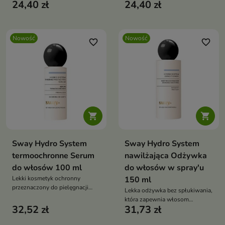
24,40 zł
24,40 zł
zniszczonych i osłabionych.
skóry głowy.
Nowość
Nowość
favorite_border
favorite_border


Sway Hydro System
Sway Hydro System
termoochronne Serum
nawilżająca Odżywka
do włosów 100 ml
do włosów w spray'u
Lekki kosmetyk ochronny
150 ml
przeznaczony do pielęgnacji
Lekka odżywka bez spłukiwania,
włosów narażonych na działanie
która zapewnia włosom
wysokiej temperatury podczas
32,52 zł
31,73 zł
natychmiastowe nawilżenie,
stylizacji.
wygładzenie i ułatwia ich