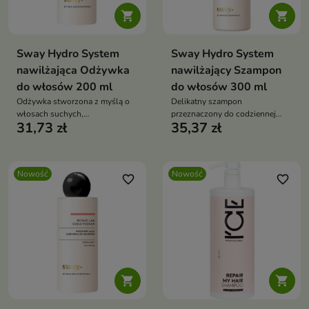


Sway Hydro System
Sway Hydro System
nawilżająca Odżywka
nawilżający Szampon
do włosów 200 ml
do włosów 300 ml
Odżywka stworzona z myślą o
Delikatny szampon
włosach suchych,
przeznaczony do codziennej
31,73 zł
35,37 zł
odwodnionych i pozbawionych
pielęgnacji włosów suchych,
blasku.
odwodnionych i pozbawionych
blasku.
Nowość
Nowość
favorite_border
favorite_border

