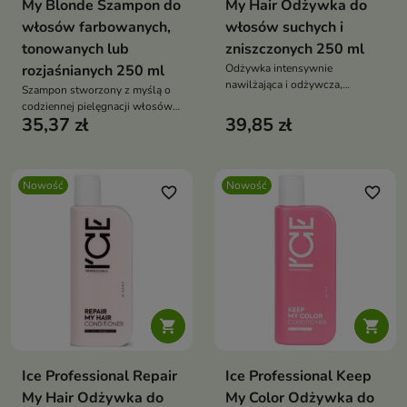
My Blonde Szampon do
My Hair Odżywka do
włosów farbowanych,
włosów suchych i
tonowanych lub
zniszczonych 250 ml
rozjaśnianych 250 ml
Odżywka intensywnie
nawilżająca i odżywcza,
Szampon stworzony z myślą o
przeznaczona do pielęgnacji
codziennej pielęgnacji włosów
włosów suchych, osłabionych i
35,37 zł
39,85 zł
blond – naturalnych,
zniszczonych.
farbowanych, tonowanych i
rozjaśnianych.
Nowość
Nowość
favorite_border
favorite_border


Ice Professional Repair
Ice Professional Keep
My Hair Odżywka do
My Color Odżywka do