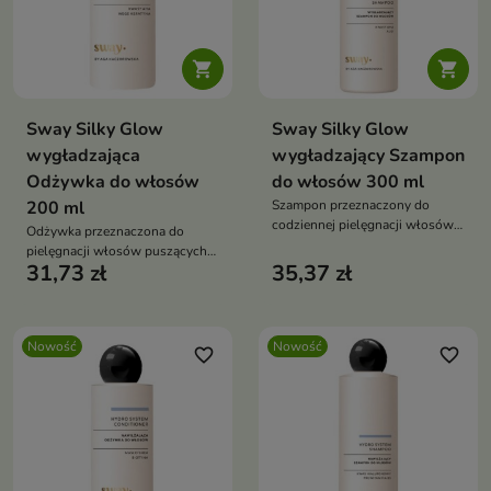


Sway Silky Glow
Sway Silky Glow
wygładzająca
wygładzający Szampon
Odżywka do włosów
do włosów 300 ml
200 ml
Szampon przeznaczony do
codziennej pielęgnacji włosów
Odżywka przeznaczona do
niesfornych, puszących się i
pielęgnacji włosów puszących
pozbawionych gładkości.
31,73 zł
35,37 zł
się, szorstkich i trudnych do
ułożenia.
Nowość
Nowość
favorite_border
favorite_border