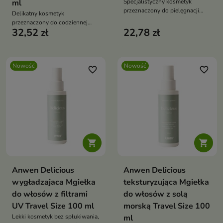
ml
Specjalistyczny kosmetyk
przeznaczony do pielęgnacji
Delikatny kosmetyk
włosów o różnej porowatości
przeznaczony do codziennej
32,52 zł
22,78 zł
pielęgnacji włosów
wymagających nawilżenia i
równowagi.
Nowość
Nowość
favorite_border
favorite_border


Anwen Delicious
Anwen Delicious
wygładzajaca Mgiełka
teksturyzująca Mgiełka
do włosów z filtrami
do włosów z solą
UV Travel Size 100 ml
morską Travel Size 100
Lekki kosmetyk bez spłukiwania,
ml