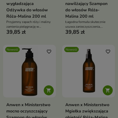
wygładzająca
nawilżający Szampon
Odżywka do włosów
do włosów Róża-
Róża-Malina 200 ml
Malina 200 ml
Przyjemny zapach róży i maliny
Łagodna formuła skutecznie
zamienia pielęgnację w
usuwa zanieczyszczenia,
39,85 zł
39,85 zł
wyjątkowy rytuał.
jednocześnie pomagając
zachować miękkość i
elastyczność włosów.
Nowość
Nowość
favorite_border
favorite_border


Anwen x Ministerstwo
Anwen x Ministerstwo
mocno oczyszczający
Mgiełka zwiększająca
Szampon do włosów
objętość Róża-Malina