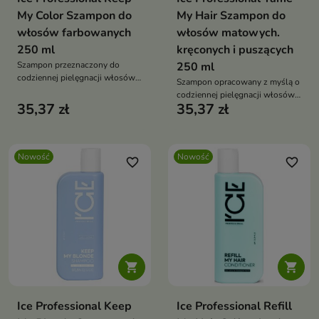
My Color Szampon do
My Hair Szampon do
włosów farbowanych
włosów matowych.
250 ml
kręconych i puszących
Szampon przeznaczony do
250 ml
codziennej pielęgnacji włosów
Szampon opracowany z myślą o
po koloryzacji.
codziennej pielęgnacji włosów
35,37 zł
35,37 zł
wymagających wygładzenia i
nawilżenia.
Nowość
Nowość
favorite_border
favorite_border


Ice Professional Keep
Ice Professional Refill