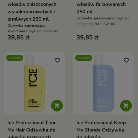
włosów zniszczonych,
włosów farbowanych
wysokoporowatych i
250 ml
łamliwych 250 ml
Odżywka opracowana z myślą o
pielęgnacji włosów po
Odżywka regenerująca
koloryzacji.
stworzona z myślą o pielęgnacji
39,85 zł
39,85 zł
włosów osłabionych, suchych i
podatnych na łamanie.
Nowość
Nowość
favorite_border
favorite_border


Ice Professional Time
Ice Professional Keep
My Hair Odżywka do
My Blonde Odżywka
włosów matowych,
do włosów,