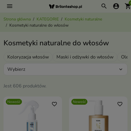
menu
search
account_circle
shopping_ca
Strona główna
KATEGORIE
Kosmetyki naturalne
Kosmetyki naturalne do włosów
Kosmetyki naturalne do włosów
Koloryzacja włosów
Maski i odżywki do włosów
Oleje
Wybierz
expand_more
Jest 606 produktów.
Nowość
Nowość
favorite_border
favorite_border