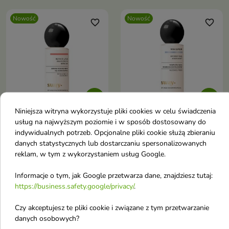
codzienną pielęgnację.
Nowość
Nowość
favorite_border
favorite_border


Niniejsza witryna wykorzystuje pliki cookies w celu świadczenia
usług na najwyższym poziomie i w sposób dostosowany do
Sway Repair Lab
Sway Whisper
indywidualnych potrzeb. Opcjonalne pliki cookie służą zbieraniu
ochronne Serum na
nawilżająca Mgiełka do
danych statystycznych lub dostarczaniu spersonalizowanych
końcówki 100 ml
włosów 100 ml
reklam, w tym z wykorzystaniem usług Google.
Lekki kosmetyk przeznaczony do
Lekki kosmetyk bez spłukiwania,
pielęgnacji suchych,
który zapewnia włosom
Informacje o tym, jak Google przetwarza dane, znajdziesz tutaj:
31,73 zł
35,37 zł
zniszczonych i rozdwajających
odpowiedni poziom nawilżenia,
https://business.safety.google/privacy/
.
się końcówek włosów.
wygładza ich strukturę i ułatwia
codzienną pielęgnację
Czy akceptujesz te pliki cookie i związane z tym przetwarzanie
Nowość
Nowość
favorite_border
favorite_border
danych osobowych?