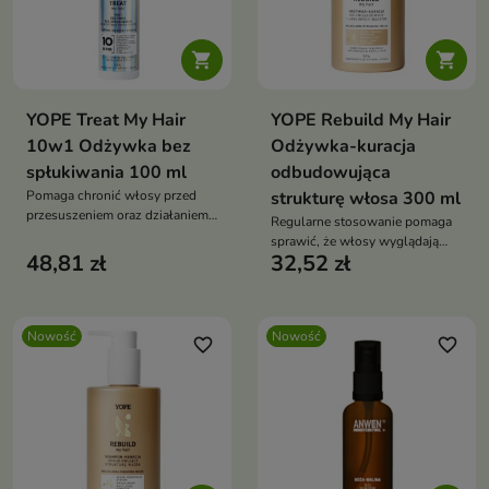


YOPE Treat My Hair
YOPE Rebuild My Hair
10w1 Odżywka bez
Odżywka-kuracja
spłukiwania 100 ml
odbudowująca
Pomaga chronić włosy przed
strukturę włosa 300 ml
przesuszeniem oraz działaniem
Regularne stosowanie pomaga
czynników zewnętrznych
sprawić, że włosy wyglądają
48,81 zł
32,52 zł
zdrowiej, są bardziej odporne i
łatwiejsze do rozczesania.
Nowość
Nowość
favorite_border
favorite_border