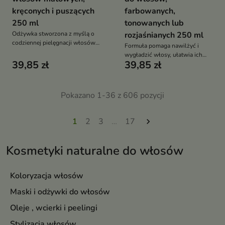
kręconych i puszących
farbowanych,
250 ml
tonowanych lub
Odżywka stworzona z myślą o
rozjaśnianych 250 ml
codziennej pielęgnacji włosów
Formuła pomaga nawilżyć i
wymagających wygładzenia i
wygładzić włosy, ułatwia ich
intensywnego nawilżenia.
39,85 zł
39,85 zł
rozczesywanie oraz wspiera
utrzymanie zdrowego wyglądu
pasm.
Pokazano 1-36 z 606 pozycji
1
2
3
…
17

Kosmetyki naturalne do włosów
Koloryzacja włosów
Maski i odżywki do włosów
Oleje , wcierki i peelingi
Stylizacja włosów