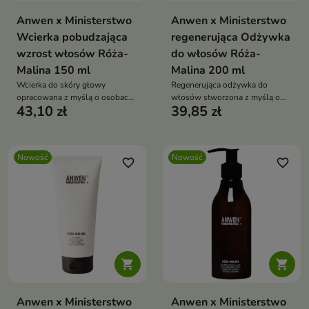
Anwen x Ministerstwo
Anwen x Ministerstwo
Wcierka pobudzająca
regenerująca Odżywka
wzrost włosów Róża-
do włosów Róża-
Malina 150 ml
Malina 200 ml
Wcierka do skóry głowy
Regenerująca odżywka do
opracowana z myślą o osobach,
włosów stworzona z myślą o
43,10 zł
39,85 zł
które chcą zadbać o mocniejsze i
pasmach wymagających
zdrowsze włosy.
odbudowy, odżywienia i
poprawy kondycji.
Nowość
Nowość
favorite_border
favorite_border


Anwen x Ministerstwo
Anwen x Ministerstwo