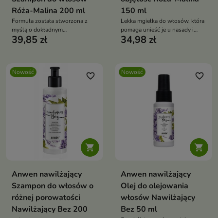
Róża-Malina 200 ml
150 ml
Formuła została stworzona z
Lekka mgiełka do włosów, która
myślą o dokładnym
pomaga unieść je u nasady i
39,85 zł
34,98 zł
oczyszczaniu, które pomaga
nadać fryzurze większą objętość
przygotować włosy do dalszej
bez efektu obciążenia.
pielęgnacji.
Nowość
Nowość
favorite_border
favorite_border


Anwen nawilżający
Anwen nawilżający
Szampon do włosów o
Olej do olejowania
różnej porowatości
włosów Nawilżający
Nawilżający Bez 200
Bez 50 ml