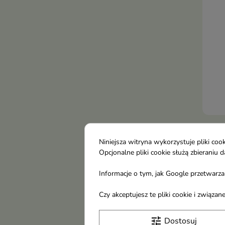
Boga
olej
popr
piel
Tołp
do z
Niniejsza witryna wykorzystuje pliki c
Opcjonalne pliki cookie służą zbierani
męż
Boos
Informacje o tym, jak Google przetwarza 
inno
dedy
39,
Czy akceptujesz te pliki cookie i związ
któr
oraz
tune
Dostosuj