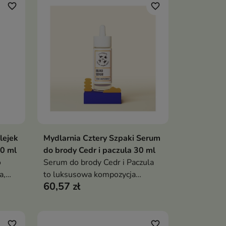
favorite_border
favorite_border
lejek
Mydlarnia Cztery Szpaki Serum
ka
Dodaj do koszyka

30 ml
do brody Cedr i paczula 30 ml
o
Serum do brody Cedr i Paczula
a,
to luksusowa kompozycja
60,57 zł
,
olejów, maceratów i suchych
ę pod
emolientów, stworzona z myślą
o kompleksowej pielęgnacji
zarostu i skóry twarzy
favorite_border
favorite_border