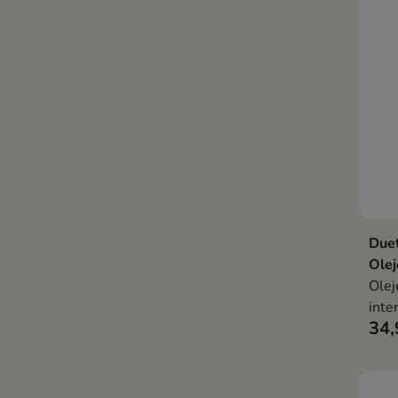
Due
Olej
Olej
inte
34,
kosm
wzma
brod
wygl