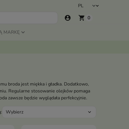
account_circle
shopping_cart
0
Ą MARKĘ
zemu broda jest miękka i gładka. Dodatkowo,
zeniu. Regularne stosowanie olejków pomaga
broda zawsze będzie wyglądała perfekcyjnie.
Wybierz
:
expand_more