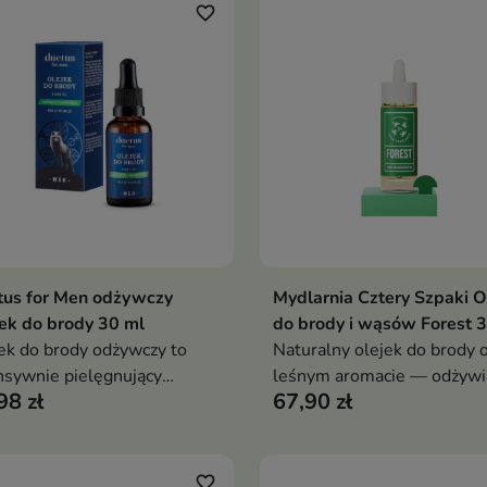
favorite_border
tus for Men odżywczy
Mydlarnia Cztery Szpaki O
Dodaj do koszyka
Dodaj do koszy


ek do brody 30 ml
do brody i wąsów Forest 
ek do brody odżywczy to
Naturalny olejek do brody 
nsywnie pielęgnujący
leśnym aromacie — odżywi
98 zł
67,90 zł
etyk do zarostu, który
zmiękcza i wzmacnia zarost
cnia, regeneruje i zmiękcza
jednocześnie dbając o skór
ę, nadając jej zdrowy
brodą, bez obciążenia i
ąd oraz naturalny blask.
przetłuszczenia
favorite_border