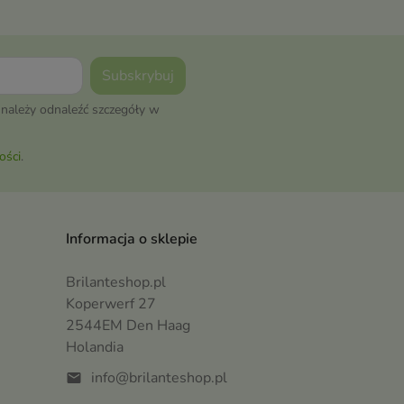
należy odnaleźć szczegóły w
ości
.
Informacja o sklepie
Brilanteshop.pl
Koperwerf 27
2544EM Den Haag
Holandia
info@brilanteshop.pl
mail