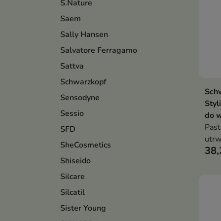
S.Nature
Saem
Sally Hansen
Salvatore Ferragamo
Sattva
Schwarzkopf
Schw
Sensodyne
Styl
Sessio
do 
Pas
SFD
utr
SheCosmetics
38,
wyko
Shiseido
stru
form
Silcare
Silcatil
Sister Young