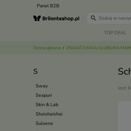
Panel B2B
search
TOP DEAL
Strona główna
ZNAJDŹ SWOJĄ ULUBIONĄ MAR
Sc
S
Sway
Jest 
Seapuri
Skin & Lab
Shaishaishai
Sulsena