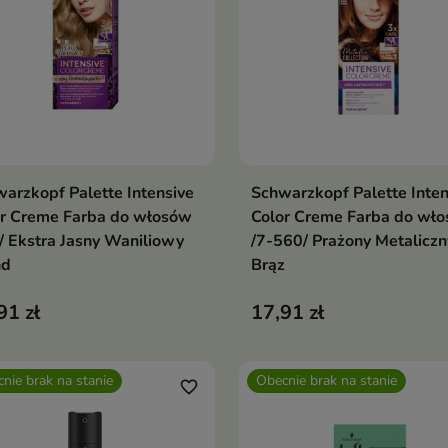
arzkopf Palette Intensive
Schwarzkopf Palette Inten
Dodaj do koszyka
Dodaj do koszy


or Creme Farba do włosów
Color Creme Farba do wł
/ Ekstra Jasny Waniliowy
/7-560/ Prażony Metaliczn
nd
Brąz
91 zł
17,91 zł
nie brak na stanie
Obecnie brak na stanie
favorite_border