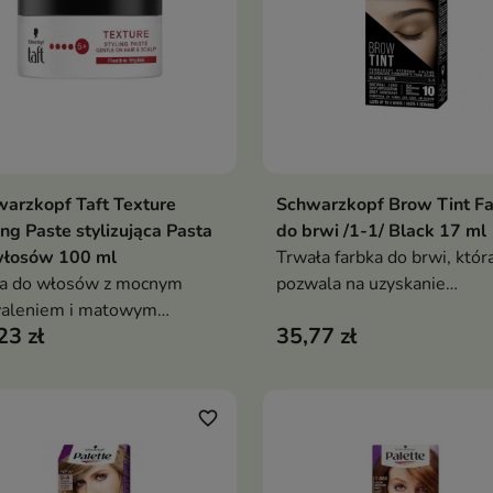
arzkopf Taft Texture
Schwarzkopf Brow Tint F
Dodaj do koszyka
Dodaj do koszy


ing Paste stylizująca Pasta
do brwi /1-1/ Black 17 ml
włosów 100 ml
Trwała farbka do brwi, któr
ta do włosów z mocnym
pozwala na uzyskanie
waleniem i matowym
intensywnego i naturalneg
23 zł
35,77 zł
ńczeniem. Nadaje
koloru
kturę, nie obciąża, wegańska
uła z pantenolem
favorite_border