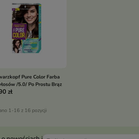
arzkopf Pure Color Farba
Pokaż szczegóły
łosów /5.0/ Po Prostu Brąz
90 zł
ano 1-16 z 16 pozycji
 o nowościach i