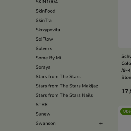
SKIN1004
SkinFood
SkinTra
Skrzypovita
So!Flow
Solverx
Schw
Some By Mi
Col
Soraya
/9-4
Stars from The Stars
Blo
Stars from The Stars Makijaż
17,
Stars from The Stars Nails
STR8
Obec
Sunew
Swanson