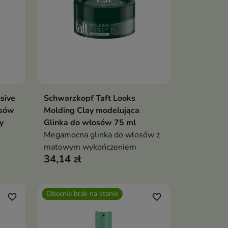
sive
Schwarzkopf Taft Looks
ka
Pokaż szczegóły
osów
Molding Clay modelująca
y
Glinka do włosów 75 ml
Megamocna glinka do włosów z
matowym wykończeniem
34,14 zł
Obecnie brak na stanie
favorite_border
favorite_border