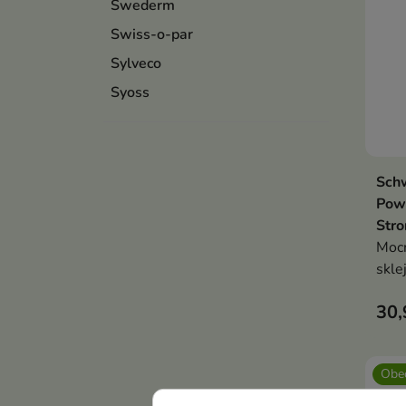
Swederm
Swiss-o-par
Sylveco
Syoss
Schw
Pow
Stro
Mocn
skle
30,
Obec