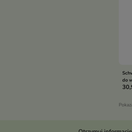
Schw
do w
30,
Pokaz
Otrzymuj informację