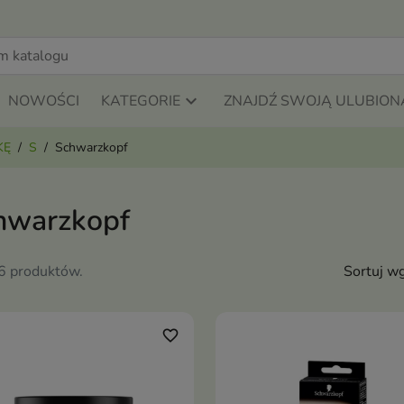
NOWOŚCI
KATEGORIE
ZNAJDŹ SWOJĄ ULUBION
KĘ
S
Schwarzkopf
hwarzkopf
16 produktów.
Sortuj wg
favorite_border