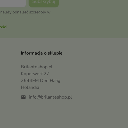
należy odnaleźć szczegóły w
ości
.
Informacja o sklepie
Brilanteshop.pl
Koperwerf 27
2544EM Den Haag
Holandia
info@brilanteshop.pl
mail