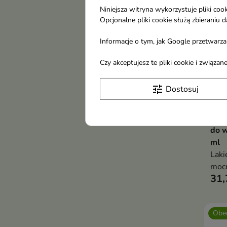
Niniejsza witryna wykorzystuje pliki c
Opcjonalne pliki cookie służą zbierani
Informacje o tym, jak Google przetwarza 
Czy akceptujesz te pliki cookie i związ
tune
Dostosuj
Schw
do 
ml
Laki
mocn
31,
Nada
UV i
obci
Obec