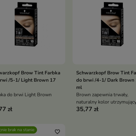
warzkopf Brow Tint Farbka
Schwarzkopf Brow Tint F
Pokaż szczegóły
Pokaż szczegóły
rwi /5-1/ Light Brown 17
do brwi /4-1/ Dark Brown
ml
ka do brwi Light Brown
Brown zapewnia trwały,
naturalny kolor utrzymujący
77 zł
35,77 zł
do 4 tygodni
nie brak na stanie
favorite_border