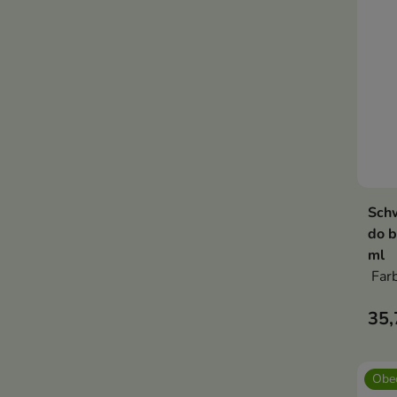
Sch
do b
ml
Farb
35,
Obec