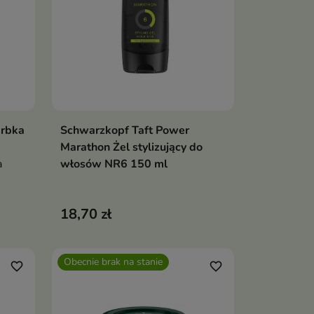
arbka
Schwarzkopf Taft Power
ka
Dodaj do koszyka

Marathon Żel stylizujący do
a
włosów NR6 150 ml
o
18,70 zł
Obecnie brak na stanie
favorite_border
favorite_border