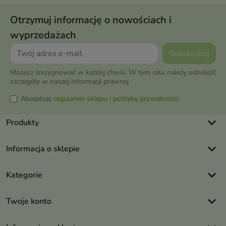
Otrzymuj informację o nowościach i
wyprzedażach
Możesz zrezygnować w każdej chwili. W tym celu należy odnaleźć
szczegóły w naszej informacji prawnej.
Akceptuję
regulamin sklepu
i
politykę prywatności
.
keyboard_arrow_down
Produkty
keyboard_arrow_down
Informacja o sklepie
keyboard_arrow_down
Kategorie
keyboard_arrow_down
Twoje konto