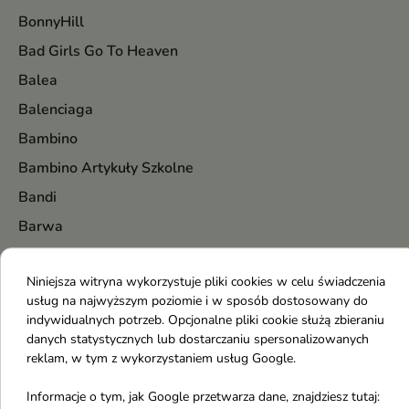
BonnyHill
Bad Girls Go To Heaven
Balea
Balenciaga
Bambino
Bambino Artykuły Szkolne
Bandi
Barwa
BasicLab
Niniejsza witryna wykorzystuje pliki cookies w celu świadczenia
Baśka
usług na najwyższym poziomie i w sposób dostosowany do
Batiste
indywidualnych potrzeb. Opcjonalne pliki cookie służą zbieraniu
danych statystycznych lub dostarczaniu spersonalizowanych
BE BIO Ewa Chodakowska
reklam, w tym z wykorzystaniem usług Google.
Beauty of Joseon
Informacje o tym, jak Google przetwarza dane, znajdziesz tutaj:
Bentley