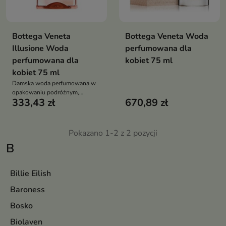
Bottega Veneta
Bottega Veneta Woda
Illusione Woda
perfumowana dla
perfumowana dla
kobiet 75 ml
kobiet 75 ml
Damska woda perfumowana w
opakowaniu podróżnym,
333,43 zł
670,89 zł
kwiatowo-drzewny zapach z
bergamotką, figą i tonką, idealny
dla zmysłowej i eleganckiej
kobiety
Pokazano 1-2 z 2 pozycji
B
Billie Eilish
Baroness
Bosko
Biolaven