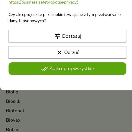
https://business.safety.google/privacy/
.
Biała Perła
Czy akceptujesz te pliki cookie i związane z tym przetwarzanie
Biały Jeleń
danych osobowych?
BIC
Bielenda
tune
Dostosuj
Bielenda Professional
clear
Odrzuć
Bio Olja
Biodance
done_all
Zaakceptuj wszystkie
Bioderma
BioElixire
Bioliq
Biosilk
Biotebal
Biovax
Bobini