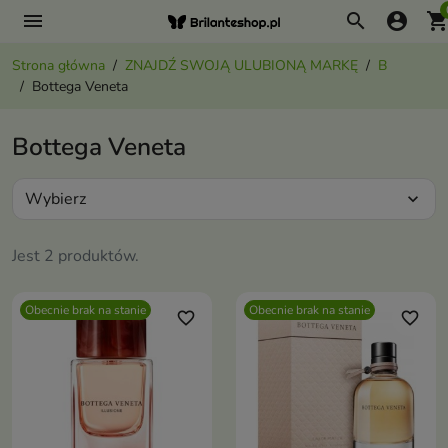
menu
search
account_circle
shopping_ca
Strona główna
ZNAJDŹ SWOJĄ ULUBIONĄ MARKĘ
B
Bottega Veneta
Bottega Veneta
Wybierz
expand_more
Jest 2 produktów.
Obecnie brak na stanie
Obecnie brak na stanie
favorite_border
favorite_border