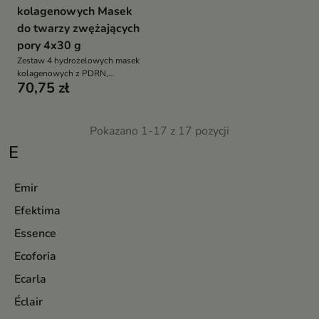
kolagenowych Masek
do twarzy zwężających
pory 4x30 g
Zestaw 4 hydrożelowych masek
kolagenowych z PDRN,
70,75 zł
peptydami i niacynamidem –
nawilżają, wygładzają, wizualnie
zwężają pory i wspierają
regenerację skóry
Pokazano 1-17 z 17 pozycji
E
Emir
Efektima
Essence
Ecoforia
Ecarla
Éclair