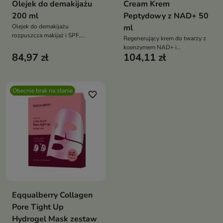
Olejek do demakijażu
Cream Krem
200 ml
Peptydowy z NAD+ 50
Olejek do demakijażu
ml
rozpuszcza makijaż i SPF,
Regenerujący krem do twarzy z
oczyszcza i wygładza pory,
koenzymem NAD+ i
reguluje sebum, emulguje z
84,97 zł
104,11 zł
kompleksem peptydów, który
wodą i pozostawia skórę
poprawia jędrność skóry,
komfortowo nawilżoną
wygładza zmarszczki i
intensywnie nawilża
Obecnie brak na stanie
favorite_border
Eqqualberry Collagen
Pore Tight Up
Hydrogel Mask zestaw