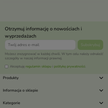
Otrzymuj informację o nowościach i
wyprzedażach
Możesz zrezygnować w każdej chwili. W tym celu należy odnaleźć
szczegóły w naszej informacji prawnej.
Akceptuję
regulamin sklepu
i
politykę prywatności
.
keyboard_arrow_down
Produkty
keyboard_arrow_down
Informacja o sklepie
keyboard_arrow_down
Kategorie