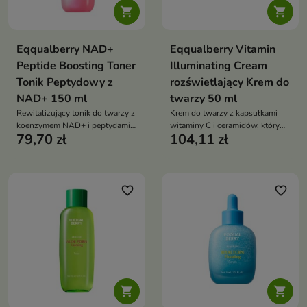


Eqqualberry NAD+
Eqqualberry Vitamin
Peptide Boosting Toner
Illuminating Cream
Tonik Peptydowy z
rozświetlający Krem do
NAD+ 150 ml
twarzy 50 ml
Rewitalizujący tonik do twarzy z
Krem do twarzy z kapsułkami
koenzymem NAD+ i peptydami,
witaminy C i ceramidów, który
79,70 zł
104,11 zł
który poprawia jędrność skóry,
rozświetla skórę, wyrównuje
rozświetla cerę i intensywnie ją
koloryt oraz intensywnie
nawilża
nawilża cerę
favorite_border
favorite_border

