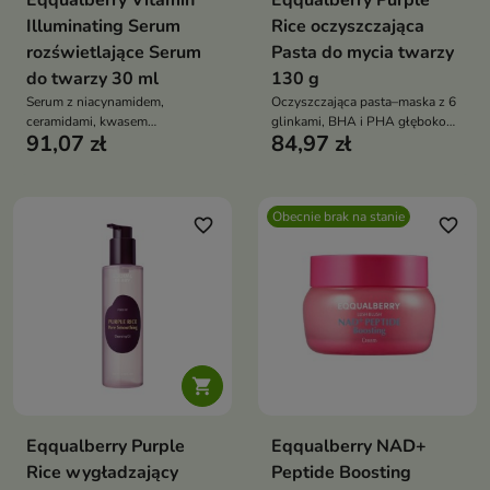
Eqqualberry Vitamin
Eqqualberry Purple
Illuminating Serum
Rice oczyszczająca
rozświetlające Serum
Pasta do mycia twarzy
do twarzy 30 ml
130 g
Serum z niacynamidem,
Oczyszczająca pasta–maska z 6
ceramidami, kwasem
glinkami, BHA i PHA głęboko
91,07 zł
84,97 zł
traneksamowym i witaminami
oczyszcza i matuje,
C+E rozjaśnia, nawilża i
odblokowuje pory, wygładza
ujednolica koloryt skóry. Działa
bez wysuszenia – stosuj jako
przeciwstarzeniowo i
pastę lub maskę
Obecnie brak na stanie
antyoksydacyjnie, redukuje
favorite_border
favorite_border
przebarwienia i stany zapalne,
przywracając cerze naturalny
blask i zdrowy wygląd

Eqqualberry Purple
Eqqualberry NAD+
Rice wygładzający
Peptide Boosting