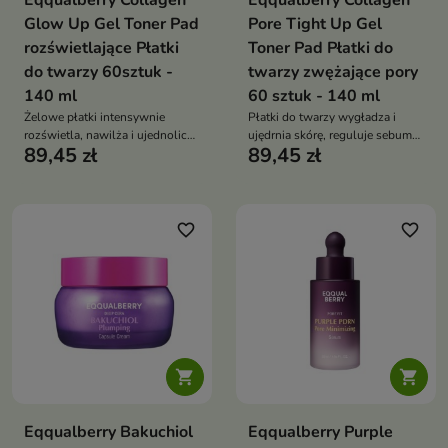
Eqqualberry Collagen
Eqqualberry Collagen
Glow Up Gel Toner Pad
Pore Tight Up Gel
rozświetlające Płatki
Toner Pad Płatki do
do twarzy 60sztuk -
twarzy zwężające pory
140 ml
60 sztuk - 140 ml
Żelowe płatki intensywnie
Płatki do twarzy wygładza i
rozświetla, nawilża i ujednolica
ujędrnia skórę, reguluje sebum
89,45 zł
89,45 zł
koloryt skóry. Działa
oraz minimalizuje widoczność
przeciwstarzeniowo i
porów. Działa nawilżająco,
regenerująco, przywracając cerze
przeciwstarzeniowo i
świeżość, gładkość i naturalny
regenerująco, pozostawiając
blask. Idealne do pielęgnacji
cerę świeżą, gładką i elastyczną.
favorite_border
favorite_border
skóry dojrzałej i z
Idealne rozwiązanie dla skóry
przebarwieniami
tłustej, mieszanej i dojrzałej


Eqqualberry Bakuchiol
Eqqualberry Purple