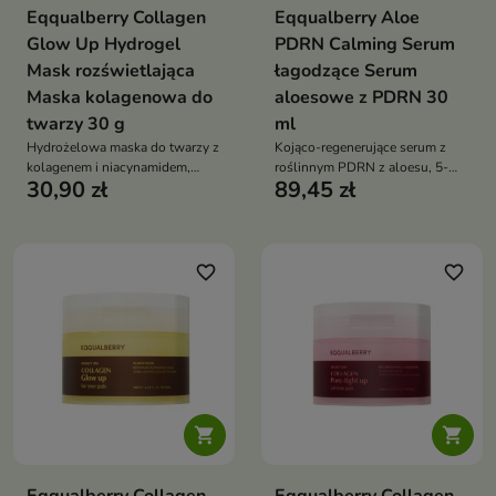
Eqqualberry Collagen
Eqqualberry Aloe
Glow Up Hydrogel
PDRN Calming Serum
Mask rozświetlająca
łagodzące Serum
Maska kolagenowa do
aloesowe z PDRN 30
twarzy 30 g
ml
Hydrożelowa maska do twarzy z
Kojąco-regenerujące serum z
kolagenem i niacynamidem,
roślinnym PDRN z aloesu, 5-
30,90 zł
89,45 zł
która intensywnie nawilża,
CICA i ceramidami —
rozjaśnia skórę i przywraca jej
intensywnie nawilża, łagodzi
zdrowy blask
podrażnienia i wzmacnia barierę
skóry
favorite_border
favorite_border

