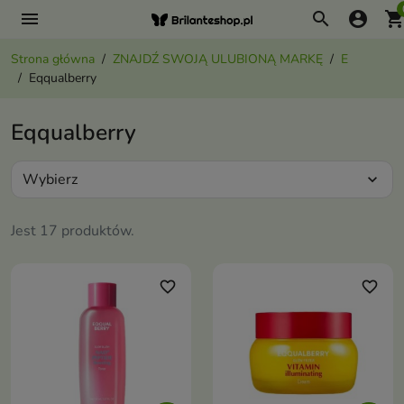
menu
search
account_circle
shopping_ca
Strona główna
ZNAJDŹ SWOJĄ ULUBIONĄ MARKĘ
E
Eqqualberry
Eqqualberry
Wybierz
expand_more
Jest 17 produktów.
favorite_border
favorite_border