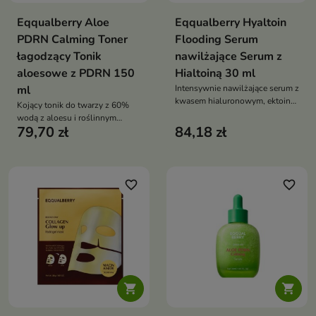
Eqqualberry Aloe
Eqqualberry Hyaltoin
PDRN Calming Toner
Flooding Serum
łagodzący Tonik
nawilżające Serum z
aloesowe z PDRN 150
Hialtoiną 30 ml
ml
Intensywnie nawilżające serum z
kwasem hialuronowym, ektoiną i
Kojący tonik do twarzy z 60%
ceramidami, które przywraca
wodą z aloesu i roślinnym
skórze komfort, wspiera barierę
79,70 zł
84,18 zł
PDRN, który łagodzi
hydrolipidową i wygładza
podrażnienia, nawilża skórę i
drobne zmarszczki
wspiera jej regenerację
favorite_border
favorite_border

