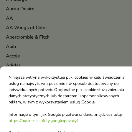
Auraa Desire
AA
AA Wings of Color
Abercrombie & Fitch
Abib
Accoje
Adidas
Afnan
Niniejsza witryna wykorzystuje pliki cookies w celu świadczenia
usług na najwyższym poziomie i w sposób dostosowany do
AirWick
indywidualnych potrzeb. Opcjonalne pliki cookie służą zbieraniu
Al Haramain
danych statystycznych lub dostarczaniu spersonalizowanych
reklam, w tym z wykorzystaniem usług Google.
All Tigers
AllNutrition
Informacje o tym, jak Google przetwarza dane, znajdziesz tutaj:
https://business.safety.google/privacy/
.
Alpecin
Angel Schlesser