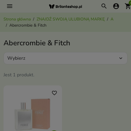
menu
search
account_circle
shopping_ca
Strona główna
ZNAJDŹ SWOJĄ ULUBIONĄ MARKĘ
A
Abercrombie & Fitch
Abercrombie & Fitch
Wybierz
expand_more
Jest 1 produkt.
favorite_border