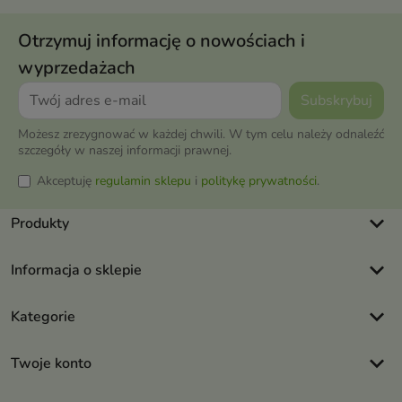
Otrzymuj informację o nowościach i
wyprzedażach
Możesz zrezygnować w każdej chwili. W tym celu należy odnaleźć
szczegóły w naszej informacji prawnej.
Akceptuję
regulamin sklepu
i
politykę prywatności
.
keyboard_arrow_down
Produkty
keyboard_arrow_down
Informacja o sklepie
keyboard_arrow_down
Kategorie
keyboard_arrow_down
Twoje konto