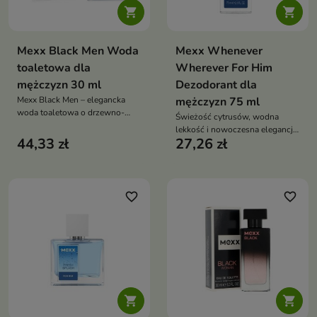


Mexx Black Men Woda
Mexx Whenever
toaletowa dla
Wherever For Him
mężczyzn 30 ml
Dezodorant dla
Mexx Black Men – elegancka
mężczyzn 75 ml
woda toaletowa o drzewno-
Świeżość cytrusów, wodna
wodnym charakterze, z czarnym
lekkość i nowoczesna elegancja
pieprzem, lilią wodną i paczulą,
44,33 zł
27,26 zł
– na co dzień i każdą okazję
idealna na każdą okazję
favorite_border
favorite_border

