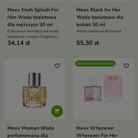
Mexx fresh Splash For
Mexx Black for Her
Him Woda toaletowa
Woda toaletowa dla
dla mężczyzn 30 ml
kobiet 30 ml
Cytrusowo-aromatyczna woda
Woda toaletowa dla kobiet
toaletowa z nutami Grejpfruta,
34,14 zł
55,30 zł
Lawendy i Wetiwerii, świeża i
idealna na ciepłe dni
Obecnie brak na stanie
favorite_border
favorite_border

Mexx Woman Woda
Mexx Whenever
perfumowana dla
Wherever For Her