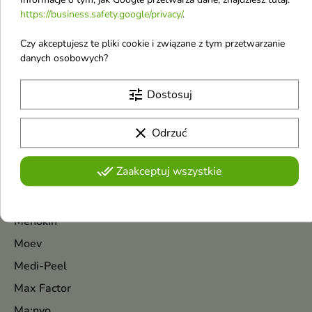
80,49 zł
72,37 zł
https://business.safety.google/privacy/
.
Czy akceptujesz te pliki cookie i związane z tym przetwarzanie
Pokazano 1-8 z 8 pozycji
danych osobowych?
M
tune
Dostosuj
Maison Asrar
Ministry of Gourmand
clear
Odrzuć
Mysterium
done_all
Zaakceptuj wszystkie
Mediderm
Mixsoon
Menokin
Moev
Medi-Peel
Max Factor
Ma:nyo