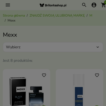
menu
search
account_circle
shopping_ca
Strona główna
ZNAJDŹ SWOJĄ ULUBIONĄ MARKĘ
M
Mexx
Mexx
Wybierz
expand_more
Jest 8 produktów.
favorite_border
favorite_border