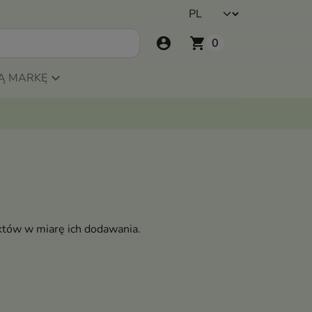
account_circle
shopping_cart
0
Ą MARKĘ
któw w miarę ich dodawania.