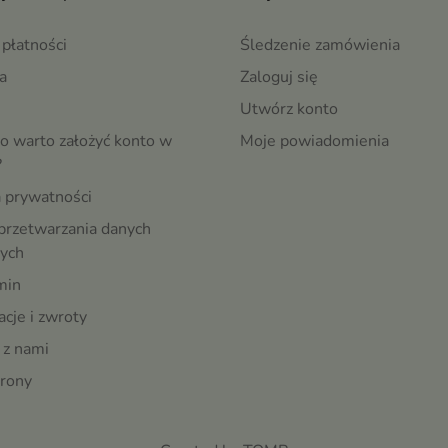
płatności
Śledzenie zamówienia
a
Zaloguj się
Utwórz konto
o warto założyć konto w
Moje powiadomienia
?
a prywatności
przetwarzania danych
ych
min
cje i zwroty
 z nami
rony