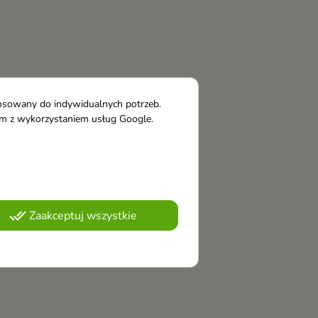
tosowany do indywidualnych potrzeb.
tym z wykorzystaniem usług Google.
done_all
Zaakceptuj wszystkie