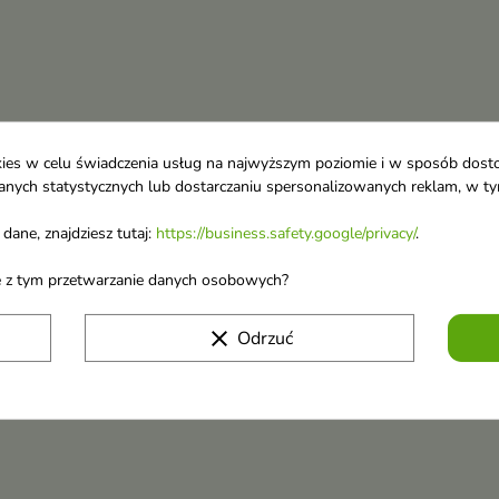
ookies w celu świadczenia usług na najwyższym poziomie i w sposób dos
u danych statystycznych lub dostarczaniu spersonalizowanych reklam, w 
dane, znajdziesz tutaj:
https://business.safety.google/privacy/
.
ane z tym przetwarzanie danych osobowych?
clear
Odrzuć