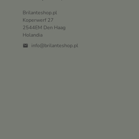
Brilanteshop.pl
Koperwerf 27
2544EM Den Haag
Holandia
info@brilanteshop.pl
mail