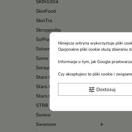
SKIN1004
SkinFood
SkinTra
Skrzypovita
So!Flow
Niniejsza witryna wykorzystuje pliki c
Solverx
Opcjonalne pliki cookie służą zbierani
Some By Mi
Informacje o tym, jak Google przetwarza 
Soraya
Czy akceptujesz te pliki cookie i związ
Stars from The Stars
Stars from The Stars Makijaż
tune
Dostosuj
Stars from The Stars Nails
STR8
Sunew
Swanson