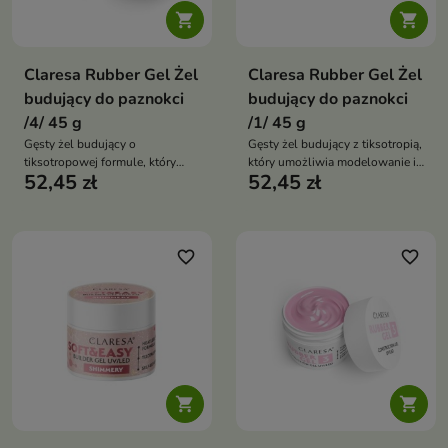


Claresa Rubber Gel Żel
Claresa Rubber Gel Żel
budujący do paznokci
budujący do paznokci
/4/ 45 g
/1/ 45 g
Gęsty żel budujący o
Gęsty żel budujący z tiksotropią,
tiksotropowej formule, który
który umożliwia modelowanie i
52,45 zł
52,45 zł
umożliwia przedłużanie
przedłużanie paznokci, maskuje
paznokci, budowę szkieletu oraz
niedoskonałości płytki oraz
korektę płytki, zapewniając
zapewnia trwałość stylizacji
trwałą stylizację nawet do 3
nawet do 3 tygodni
tygodni
favorite_border
favorite_border

