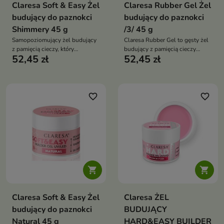
Claresa Soft & Easy Żel
Claresa Rubber Gel Żel
budujący do paznokci
budujący do paznokci
Shimmery 45 g
/3/ 45 g
Samopoziomujący żel budujący
Claresa Rubber Gel to gęsty żel
z pamięcią cieczy, który
budujący z pamięcią cieczy
52,45 zł
52,45 zł
umożliwia szybkie utwardzanie i
(tiksotropia), idealny do budowy
przedłużanie paznokci bez
i przedłużania paznokci –
piłowania i bez topu,
zapewnia stabilność, naturalny
zapewniając naturalny wygląd i
efekt i trwałość do 3 tygodni
trwałość do 4 tygodni
favorite_border
favorite_border


Claresa Soft & Easy Żel
Claresa ŻEL
budujący do paznokci
BUDUJĄCY
Natural 45 g
HARD&EASY BUILDER