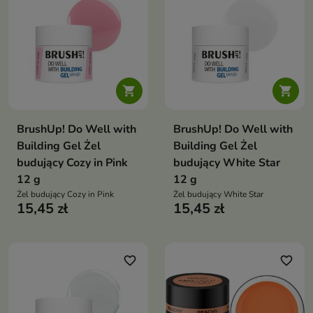


BrushUp! Do Well with
BrushUp! Do Well with
Building Gel Żel
Building Gel Żel
budujący Cozy in Pink
budujący White Star
12 g
12 g
Żel budujący Cozy in Pink
Żel budujący White Star
15,45 zł
15,45 zł
favorite_border
favorite_border