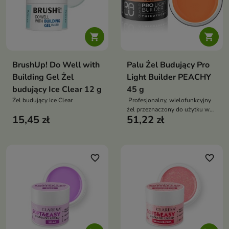


BrushUp! Do Well with
Palu Żel Budujący Pro
Building Gel Żel
Light Builder PEACHY
budujący Ice Clear 12 g
45 g
Żel budujący Ice Clear
Profesjonalny, wielofunkcyjny
żel przeznaczony do użytku w
15,45 zł
51,22 zł
salonach, opracowany z myślą o
przyspieszeniu i ułatwieniu
codziennej pracy stylistów
favorite_border
favorite_border