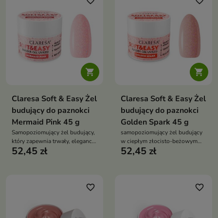
favorite_border
favorite_border


Claresa Soft & Easy Żel
Claresa Soft & Easy Żel
budujący do paznokci
budujący do paznokci
Mermaid Pink 45 g
Golden Spark 45 g
Samopoziomujący żel budujący,
samopoziomujący żel budujący
który zapewnia trwały, elegancki
w ciepłym złocisto-beżowym
52,45 zł
52,45 zł
manicure bez konieczności
odcieniu z opalizującą drobiną,
piłowania i nakładania topu
który zapewnia trwały, elegancki
manicure bez konieczności
piłowania i nakładania topu
favorite_border
favorite_border