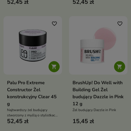
52,45 zł
52,45 zł
pieczenia w lampie technika bez
pieczenia w lampie technika bez
piłowania mocna konstrukcja
piłowania mocna konstrukcja
przedłużenia uzupełnienia długa
przedłużenia i uzupełnienia
trwałość stylizacji
długa trwałość stylizacji
favorite_border
favorite_border


Palu Pro Extreme
BrushUp! Do Well with
Constructor Żel
Building Gel Żel
konstrukcyjny Clear 45
budujący Dazzle in Pink
g
12 g
Najtwardszy żel budujący
Żel budujący Dazzle in Pink
stworzony z myślą o stylistkach,
52,45 zł
15,45 zł
które oczekują niezawodnej
trwałości