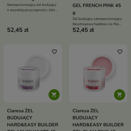
Samopoziomujący żel budujący
GEL FRENCH PINK 45
o wysokiej przyczepności, który
g
umożliwia utwardzanie i
Żel budujący samopoziomujący
przedłużanie paznokci bez
tiksotropowy heatless no-file
piłowania i bez topu,
52,45 zł
52,45 zł
półkryjący róż krycie do 90
zapewniając naturalny wygląd i
procent przedłużenia
trwałość do 4 tygodni
wzmocnienie długa trwałość
stylizacji
favorite_border
favorite_border


Claresa ŻEL
Claresa ŻEL
BUDUJĄCY
BUDUJĄCY
HARD&EASY BUILDER
HARD&EASY BUILDER