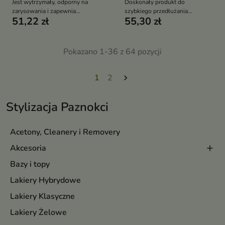
Jest wytrzymały, odporny na
Doskonały produkt do
zarysowania i zapewnia
szybkiego przedłużania
51,22 zł
55,30 zł
długotrwały, intensywny połysk
paznokci
Pokazano 1-36 z 64 pozycji
1
2

Stylizacja Paznokci
Acetony, Cleanery i Removery
Akcesoria
Bazy i topy
Lakiery Hybrydowe
Lakiery Klasyczne
Lakiery Żelowe