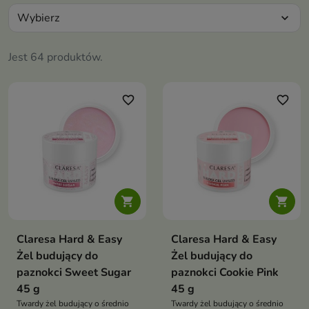
Wybierz
expand_more
Jest 64 produktów.
favorite_border
favorite_border


Claresa Hard & Easy
Claresa Hard & Easy
Żel budujący do
Żel budujący do
paznokci Sweet Sugar
paznokci Cookie Pink
45 g
45 g
Twardy żel budujący o średnio
Twardy żel budujący o średnio