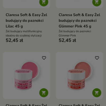


Claresa Soft & Easy Żel
Claresa Soft & Easy Żel
budujący do paznokci
budujący do paznokci
Lilac 45 g
Glimmer Pink 45 g
Żel budujący multifunkcyjny,
Żel budujący do paznokci
idealny do szybkiej stylizacji
Glimmer Pink
52,45 zł
52,45 zł
favorite_border
favorite_border


Claresa Soft & Easy Żel
Claresa Soft & Easy Żel