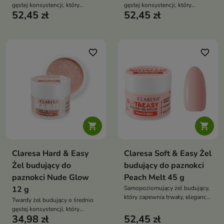
gęstej konsystencji, który
gęstej konsystencji, który
52,45 zł
52,45 zł
zapewnia wyjątkową trwałość
zapewnia wyjątkową trwałość
stylizacji, pełną kontrolę
stylizacji, pełną kontrolę
podczas pracy i komfortową
podczas pracy i komfortową
aplikację bez zalewania skórek
aplikację bez zalewania skórek
favorite_border
favorite_border


Claresa Hard & Easy
Claresa Soft & Easy Żel
Żel budujący do
budujący do paznokci
paznokci Nude Glow
Peach Melt 45 g
12 g
Samopoziomujący żel budujący,
który zapewnia trwały, elegancki
Twardy żel budujący o średnio
manicure bez konieczności
gęstej konsystencji, który
piłowania i nakładania topu
34,98 zł
52,45 zł
zapewnia wyjątkową trwałość