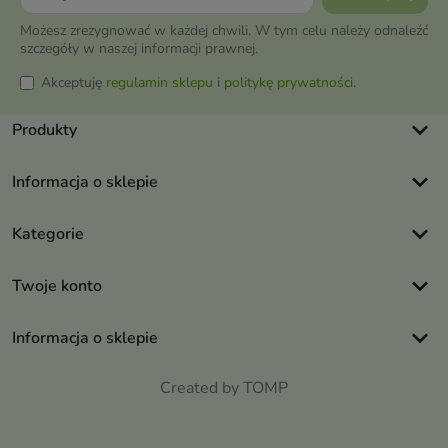
Możesz zrezygnować w każdej chwili. W tym celu należy odnaleźć
szczegóły w naszej informacji prawnej.
Akceptuję
regulamin sklepu
i
politykę prywatności
.
keyboard_arrow_down
Produkty
keyboard_arrow_down
Informacja o sklepie
keyboard_arrow_down
Kategorie
keyboard_arrow_down
Twoje konto
keyboard_arrow_down
Informacja o sklepie
Created by TOMP