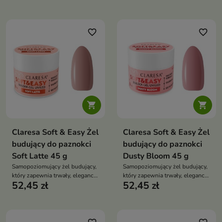
stylizacji, pełną kontrolę
podczas pracy i komfortową
aplikację bez zalewania skórek
favorite_border
favorite_border


Claresa Soft & Easy Żel
Claresa Soft & Easy Żel
budujący do paznokci
budujący do paznokci
Soft Latte 45 g
Dusty Bloom 45 g
Samopoziomujący żel budujący,
Samopoziomujący żel budujący,
który zapewnia trwały, elegancki
który zapewnia trwały, elegancki
52,45 zł
52,45 zł
manicure bez konieczności
manicure bez konieczności
piłowania i nakładania topu
piłowania i nakładania topu