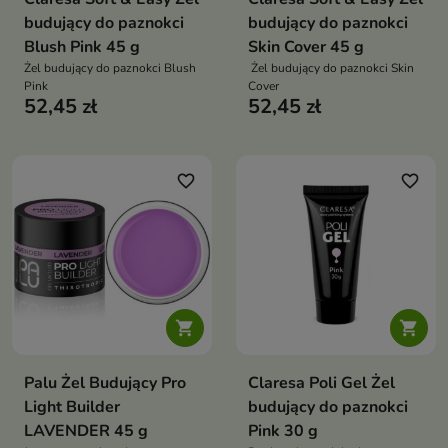
budujący do paznokci
budujący do paznokci
Blush Pink 45 g
Skin Cover 45 g
Żel budujący do paznokci Blush
Żel budujący do paznokci Skin
Pink
Cover
52,45 zł
52,45 zł
favorite_border
favorite_border


Palu Żel Budujący Pro
Claresa Poli Gel Żel
Light Builder
budujący do paznokci
LAVENDER 45 g
Pink 30 g