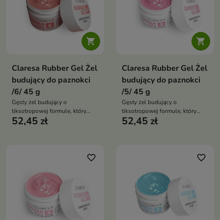


Claresa Rubber Gel Żel
Claresa Rubber Gel Żel
budujący do paznokci
budujący do paznokci
/6/ 45 g
/5/ 45 g
Gęsty żel budujący o
Gęsty żel budujący o
tiksotropowej formule, który
tiksotropowej formule, który
52,45 zł
52,45 zł
umożliwia przedłużanie
umożliwia przedłużanie
paznokci, budowę szkieletu oraz
paznokci, budowę szkieletu oraz
korektę płytki, zapewniając
korektę płytki, zapewniając
trwałą stylizację nawet do 3
trwałą stylizację nawet do 3
tygodni
tygodni.
favorite_border
favorite_border