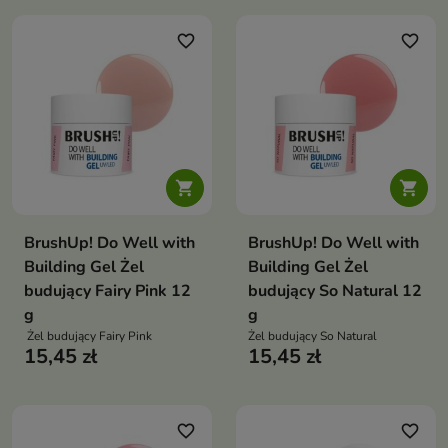
favorite_border
favorite_border


BrushUp! Do Well with
BrushUp! Do Well with
Building Gel Żel
Building Gel Żel
budujący Fairy Pink 12
budujący So Natural 12
g
g
Żel budujący Fairy Pink
Żel budujący So Natural
15,45 zł
15,45 zł
favorite_border
favorite_border