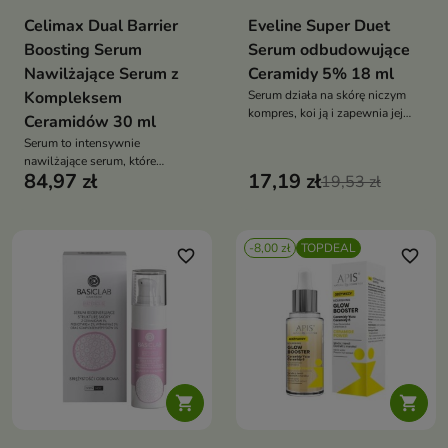
Celimax Dual Barrier
Eveline Super Duet
Boosting Serum
Serum odbudowujące
Nawilżające Serum z
Ceramidy 5% 18 ml
Kompleksem
Serum działa na skórę niczym
kompres, koi ją i zapewnia jej
Ceramidów 30 ml
intensywne odżywienie
Serum to intensywnie
nawilżające serum, które
84,97 zł
17,19 zł
wspiera naturalną barierę
19,53 zł
ochronną skóry, szczególnie
przydatne dla cery suchej,
wrażliwej lub z osłabioną
-8,00 zł
TOPDEAL
barierą hydrolipidową
favorite_border
favorite_border

