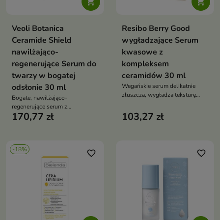


Veoli Botanica
Resibo Berry Good
Ceramide Shield
wygładzające Serum
nawilżająco-
kwasowe z
regenerujące Serum do
kompleksem
twarzy w bogatej
ceramidów 30 ml
odsłonie 30 ml
Wegańskie serum delikatnie
złuszcza, wygładza teksturę
Bogate, nawilżająco-
skóry i rozświetla cerę już po
regenerujące serum z
pierwszym użyciu. Jednocześnie
170,77 zł
103,27 zł
ceramidami i wąkrotą azjatycką,
regeneruje barierę hydrolipidową
które działa jak kojący opatrunek
i wspiera odnowę skóry
dla suchej i wrażliwej skóry
-18%
favorite_border
favorite_border