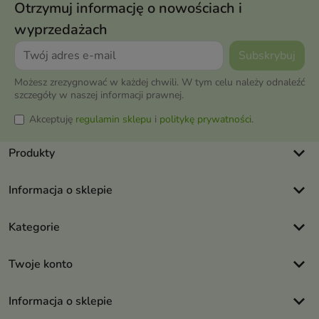
Otrzymuj informację o nowościach i
wyprzedażach
Możesz zrezygnować w każdej chwili. W tym celu należy odnaleźć
szczegóły w naszej informacji prawnej.
Akceptuję
regulamin sklepu
i
politykę prywatności
.
keyboard_arrow_down
Produkty
keyboard_arrow_down
Informacja o sklepie
keyboard_arrow_down
Kategorie
keyboard_arrow_down
Twoje konto
keyboard_arrow_down
Informacja o sklepie