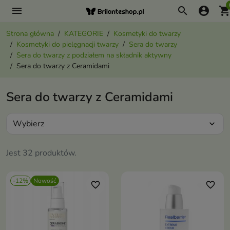
menu
search
account_circle
shopping_ca
Strona główna
KATEGORIE
Kosmetyki do twarzy
Kosmetyki do pielęgnacji twarzy
Sera do twarzy
Sera do twarzy z podziałem na składnik aktywny
Sera do twarzy z Ceramidami
Sera do twarzy z Ceramidami
Wybierz
expand_more
Jest 32 produktów.
-12%
Nowość
favorite_border
favorite_border