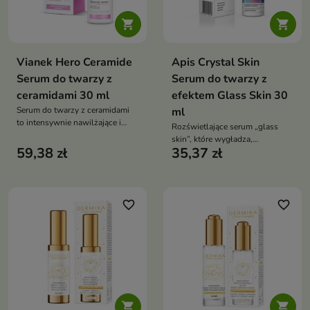


Vianek Hero Ceramide
Apis Crystal Skin
Serum do twarzy z
Serum do twarzy z
ceramidami 30 ml
efektem Glass Skin 30
Serum do twarzy z ceramidami
ml
to intensywnie nawilżające i
Rozświetlające serum „glass
regenerujące serum, które
skin”, które wygładza,
wzmacnia barierę hydrolipidową
59,38 zł
35,37 zł
intensywnie nawilża i nadaje
skóry, poprawia jej elastyczność
cerze świetlisty blask – nawet
oraz przywraca komfort i zdrowy
bez makijażu
blask
favorite_border
favorite_border

