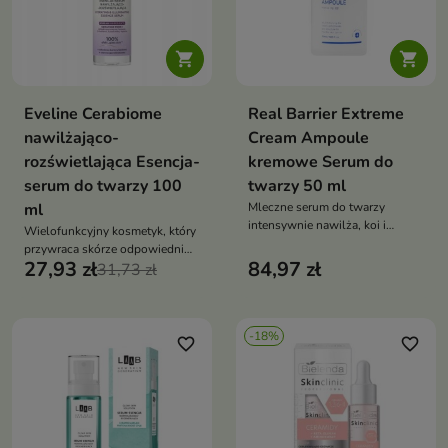


Eveline Cerabiome
Real Barrier Extreme
nawilżająco-
Cream Ampoule
rozświetlająca Esencja-
kremowe Serum do
serum do twarzy 100
twarzy 50 ml
ml
Mleczne serum do twarzy
intensywnie nawilża, koi i
Wielofunkcyjny kosmetyk, który
wspiera odbudowę bariery
przywraca skórze odpowiedni
ochronnej skóry. Emulsyjna
27,93 zł
84,97 zł
poziom nawilżenia, wspiera
31,73 zł
formuła z ceramidem NP,
odbudowę bariery
pantenolem, madekasozydem,
hydrolipidowej
skwalanem, ksylitolem i
fosfolipidami pozostawia
-18%
favorite_border
favorite_border
satynowe, otulające
wykończenie