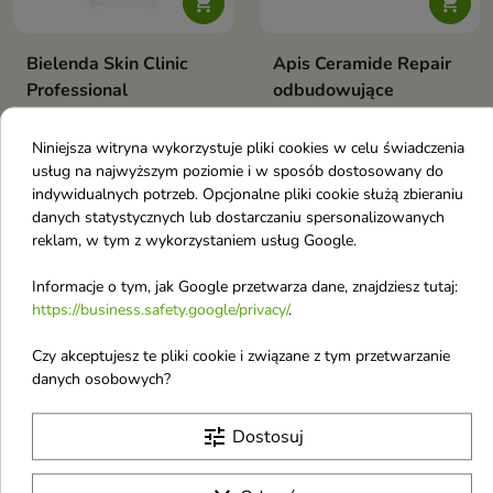


Bielenda Skin Clinic
Apis Ceramide Repair
Professional
odbudowujące
Neoceramid Serum
Ampułki do twarzy z
rewitalizująco-
ceramidami i beta
Niniejsza witryna wykorzystuje pliki cookies w celu świadczenia
odbudowujące 30 ml
glukanem 10x3ml
usług na najwyższym poziomie i w sposób dostosowany do
Intensywna regeneracja i
Specjalistyczne ampułki
indywidualnych potrzeb. Opcjonalne pliki cookie służą zbieraniu
odbudowa skóry suchej,
opracowane z myślą o
danych statystycznych lub dostarczaniu spersonalizowanych
36,35 zł
74,39 zł
odwodnionej i wrażliwej
44,33 zł
dogłębnym wsparciu osłabionej,
reklam, w tym z wykorzystaniem usług Google.
przesuszonej i podrażnionej
skóry
Informacje o tym, jak Google przetwarza dane, znajdziesz tutaj:
-12%
-12%
https://business.safety.google/privacy/
.
favorite_border
favorite_border
Czy akceptujesz te pliki cookie i związane z tym przetwarzanie
danych osobowych?
tune
Dostosuj

