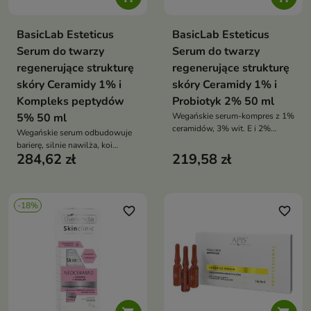
BasicLab Esteticus
BasicLab Esteticus
Serum do twarzy
Serum do twarzy
regenerujące strukturę
regenerujące strukturę
skóry Ceramidy 1% i
skóry Ceramidy 1% i
Kompleks peptydów
Probiotyk 2% 50 ml
5% 50 ml
Wegańskie serum-kompres z 1%
ceramidów, 3% wit. E i 2%
Wegańskie serum odbudowuje
prebiotyku odbudowuje barierę,
barierę, silnie nawilża, koi
głęboko nawilża, koi i wzmacnia
284,62 zł
219,58 zł
podrażnienia i poprawia
sprężystość skóry
elastyczność skóry
-18%
favorite_border
favorite_border