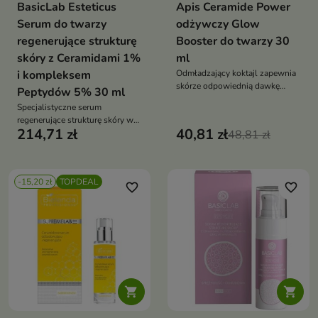
BasicLab Esteticus
Apis Ceramide Power
Serum do twarzy
odżywczy Glow
regenerujące strukturę
Booster do twarzy 30
skóry z Ceramidami 1%
ml
i kompleksem
Odmładzający koktajl zapewnia
skórze odpowiednią dawkę
Peptydów 5% 30 ml
witamin
Specjalistyczne serum
regenerujące strukturę skóry w
214,71 zł
40,81 zł
postaci bogatej mlecznej emulsji
48,81 zł
-15,20 zł
TOPDEAL
favorite_border
favorite_border

