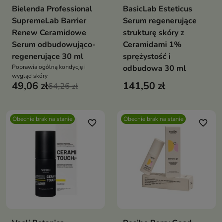
Bielenda Professional
BasicLab Esteticus
SupremeLab Barrier
Serum regenerujące
Renew Ceramidowe
strukturę skóry z
Serum odbudowująco-
Ceramidami 1%
regenerujące 30 ml
sprężystość i
Poprawia ogólną kondycję i
odbudowa 30 ml
wygląd skóry
49,06 zł
141,50 zł
64,26 zł
Obecnie brak na stanie
Obecnie brak na stanie
favorite_border
favorite_border