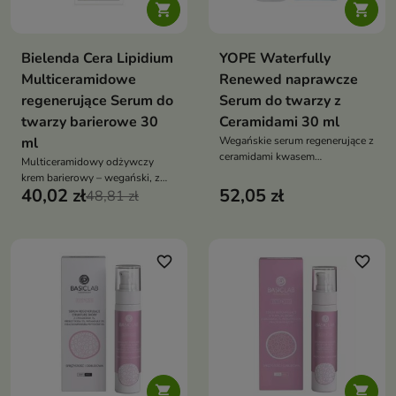


Bielenda Cera Lipidium
YOPE Waterfully
Multiceramidowe
Renewed naprawcze
regenerujące Serum do
Serum do twarzy z
twarzy barierowe 30
Ceramidami 30 ml
ml
Wegańskie serum regenerujące z
ceramidami kwasem
Multiceramidowy odżywczy
poliglutaminowym i biotykami
krem barierowy – wegański, z
które odbudowuje barierę skóry
40,02 zł
52,05 zł
neoceramidami, Q10 i
48,81 zł
koi nawilża i wzmacnia
niacynamidem, intensywnie
regeneruje, nawilża i koi bardzo
suchą, wrażliwą skórę
favorite_border
favorite_border

