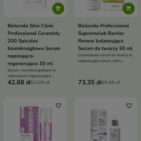


Bielenda Skin Clinic
Bielenda Professional
Professional Ceramidy
Supremelab Barrier
200 Spicules
Renew balansujące
biomikroigłowe Serum
Serum do twarzy 30 ml
napinająco-
Ceramidowe serum do twarzy to
regenerujące serum, które
regenerujące 30 ml
odbudowuje barierę
Serum z biomikroigiełkami to
hydrolipidową, intensywnie
intensywnie regenerująca
nawilża i wzmacnia skórę
42,68 zł
73,35 zł
kuracja, która wygładza, ujędrnia
52,05 zł
89,45 zł
i stymuluje odnowę skóry,
poprawiając jej strukturę i
wygląd
favorite_border
favorite_border