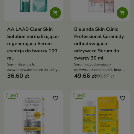


AA LAAB Clear Skin
Bielenda Skin Clinic
Solution normalizująco-
Professional Ceramidy
regenerująca Serum-
odbudowująco-
esencja do twarzy 100
odżywcze Serum do
ml
twarzy 30 ml
Serum-Esencja to
Serum odbudowująco-
zaawansowane serum do skóry
odżywcze z ceramidami, beta-
36,60 zł
49,66 zł
mieszanej, tłustej i skłonnej do
glukanem i aminokwasami to
60,57 zł
niedoskonałości. Formuła z
intensywna kuracja, która
kwasem azelainowym, betainą
regeneruje barierę
salicylanową, kwasem
hydrolipidową, nawilża i
-18%
-18%
glikolowym i glutationem
przywraca skórze miękkość oraz
favorite_border
favorite_border
wspiera redukcję zmian
komfort
skórnych, przebarwień oraz
blizn potrądzikowych,
jednocześnie zapewniając
nawilżenie i komfort skóry