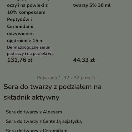
oczy i na powieki z
twarzy 5% 30 ml
10% kompeksem
Peptydów i
Ceramidami
odżywienie i
ujędrnienie 15 m
Dermatologiczne serum
pod oczy i na powieki
w
131,76 zł
44,33 zł
postaci odżywczej
emulsji
opartej na
10%
kompleksie
uznanych i
Pokazano 1-32 z 32 pozycji
skutecznych
peptydów
,
ceramidach
i
wyciągu
Sera do twarzy z podziałem na
z albicji
. Przeznaczone do
stosowania
na dzień i na
składnik aktywny
noc.
Sera do twarzy z Aloesem
Sera do twarzy z Centellą azjatycką
Sera do twarzy z Ceramidami