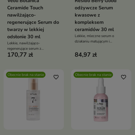
Veoli Botanica
Resibo Berry Good
Ceramide Touch
odżywcze Serum
nawilżająco-
kwasowe z
regenerujące Serum do
kompleksem
twarzy w lekkiej
ceramidów 30 ml
odsłonie 30 ml
Lekkie, mleczne serum o
działaniu matującym i
Lekkie, nawilżająco-
zwężającym pory. Ogranicza
regenerujące serum z
łojotok, wygładza teksturę skóry,
170,77 zł
84,97 zł
ceramidami i algami, idealne dla
koi i nadaje aksamitne
skóry wrażliwej, mieszanej i
wykończenie – idealne na dzień i
tłustej
noc dla cer tłustych i
trądzikowych
Obecnie brak na stanie
Obecnie brak na stanie
favorite_border
favorite_border