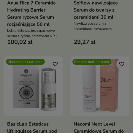
Anua Rice 7 Ceramide
So!flow nawilżające
Hydrating Barrier
Serum do twarzy z
Serum ryżowe Serum
ceramidami 30 ml
rozjaśniające 50 ml
Nawilżające serum z
ceramidami, skwalanem i
Lekko żelowe, bezzapachowe
prebiotykami. Wzmacnia barierę
serum z ryżem, ceramidem NP i
skóry, koi, regeneruje i zapewnia
100,02 zł
29,27 zł
niacynamidem – rozświetla,
długotrwałe nawilżenie
nawilża i wzmacnia barierę,
pomagając redukować
przebarwienia
Obecnie brak na stanie
Obecnie brak na stanie
favorite_border
favorite_border
BasicLab Esteticus
Nacomi Next Level
liftingujące Serum pod
Ceramidowe Serum do