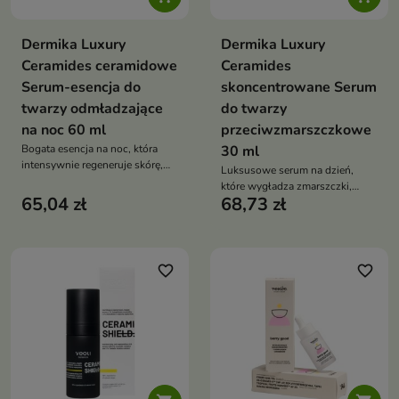
Dermika Luxury
Dermika Luxury
Ceramides ceramidowe
Ceramides
Serum-esencja do
skoncentrowane Serum
twarzy odmładzające
do twarzy
na noc 60 ml
przeciwzmarszczkowe
Bogata esencja na noc, która
30 ml
intensywnie regeneruje skórę,
Luksusowe serum na dzień,
wzmacnia barierę ochronną i
które wygładza zmarszczki,
przywraca jej promienny,
65,04 zł
68,73 zł
intensywnie nawilża i rozświetla
wypoczęty wygląd
skórę, przywracając jej
promienny wygląd
favorite_border
favorite_border