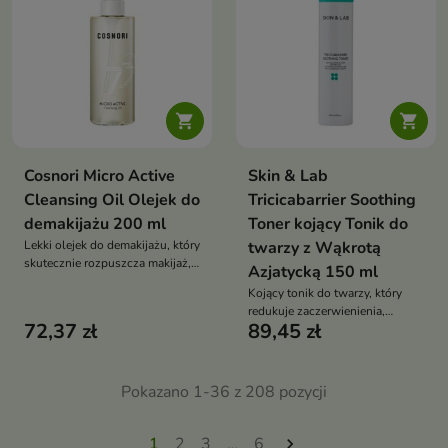


Cosnori Micro Active
Skin & Lab
Cleansing Oil Olejek do
Tricicabarrier Soothing
demakijażu 200 ml
Toner kojący Tonik do
Lekki olejek do demakijażu, który
twarzy z Wąkrotą
skutecznie rozpuszcza makijaż,
Azjatycką 150 ml
oczyszcza skórę i jednocześnie
Kojący tonik do twarzy, który
ją odżywia oraz zmiękcza
redukuje zaczerwienienia,
72,37 zł
89,45 zł
łagodzi podrażnienia i wspiera
regenerację skóry
Pokazano 1-36 z 208 pozycji
1
2
3
…
6
