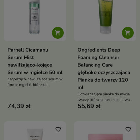


Parnell Cicamanu
Ongredients Deep
Serum Mist
Foaming Cleanser
nawilżająco-kojące
Balancing Care
Serum w mgiełce 50 ml
głęboko oczyszczająca
Łagodząco-nawilżające serum w
Pianka do twarzy 120
formie mgiełki, które koi
ml
podrażnienia, wspiera
Oczyszczająca pianka do mycia
regenerację i pomaga utrzymać
twarzy, która skutecznie usuwa
skórę w dobrej kondycji,
74,39 zł
55,69 zł
zanieczyszczenia, reguluje
zapewniając jej komfort i
wydzielanie sebum i wspiera
świeżość
redukcję niedoskonałości,
pozostawiając skórę świeżą i
gładką
favorite_border
favorite_border