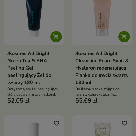


Jkosmec All Bright
Jkosmec All Bright
Green Tea & BHA
Cleansing Foam Snail &
Peeling Gel
Hyaluron regenerująca
peelingujący Żel do
Pianka do mycia twarzy
twarzy 180 ml
180 ml
Oczyszczający żel peelingujący,
Delikatna pianka myjąca do
który usuwa martwy naskórek,
twarzy, która skutecznie
52,05 zł
55,69 zł
wygładza skórę i przywraca jej
oczyszcza skórę, jednocześnie
świeżość oraz blask
nawilżając ją i chroniąc przed
podrażnieniami.
favorite_border
favorite_border