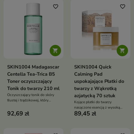
probiotykami, ceramidem NP i
salicylowym, kwasem
favorite_border
favorite_border
centellą pomaga wzmacniać
hialuronowym, pantenolem i
barierę ochronną oraz koić
alantoiną koi, nawilża oraz
podrażnienia
wspiera komfort skóry
problematycznej


SKIN1004 Madagascar
SKIN1004 Quick
Centella Tea-Trica B5
Calming Pad
Toner oczyszczający
uspokajające Płatki do
Tonik do twarzy 210 ml
twarzy z Wąkrotką
Oczyszczający tonik do skóry
azjatycką 70 sztuk
tłustej i trądzikowej, który
Kojące płatki do twarzy
pomaga regulować sebum,
nasączone esencją z wysoką
łagodzić stany zapalne i
92,69 zł
89,45 zł
zawartością Centella Asiatica,
wspierać redukcję
które pomagają łagodzić
niedoskonałości
podrażnienia, zaczerwienienia i
wspierają nawilżenie skóry