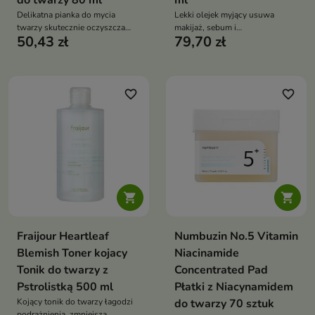
do twarzy 80 ml
ml
Delikatna pianka do mycia
Lekki olejek myjący usuwa
twarzy skutecznie oczyszcza
makijaż, sebum i
50,43 zł
79,70 zł
skórę z sebum i zanieczyszczeń,
zanieczyszczenia, wspierając
nie naruszając jej bariery
łagodne dwuetapowe
ochronnej. Formuła z ekstraktem
oczyszczanie twarzy. Formuła z
z ryżu, pestek dyni i fasoli azuki
olejem jojoba, olejem
odżywia, nawilża, wygładza i
słonecznikowym, pantenolem,
favorite_border
favorite_border
wspiera komfort skóry wrażliwej
figą, wąkrotą azjatycką, kwasem
hialuronowym i ceramidem NP
nawilża, koi i wygładza skórę


Fraijour Heartleaf
Numbuzin No.5 Vitamin
Blemish Toner kojacy
Niacinamide
Tonik do twarzy z
Concentrated Pad
Pstrolistką 500 ml
Płatki z Niacynamidem
Kojący tonik do twarzy łagodzi
do twarzy 70 sztuk
podrażnienia, zmniejsza