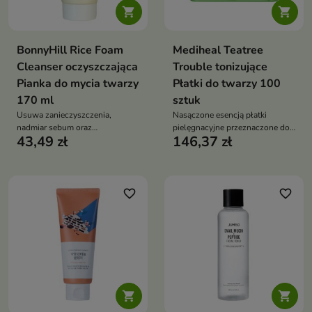


BonnyHill Rice Foam
Mediheal Teatree
Cleanser oczyszczająca
Trouble tonizujące
Pianka do mycia twarzy
Płatki do twarzy 100
170 ml
sztuk
Usuwa zanieczyszczenia,
Nasączone esencją płatki
nadmiar sebum oraz
pielęgnacyjne przeznaczone do
43,49 zł
146,37 zł
pozostałości makijażu,
codziennej pielęgnacji skóry
jednocześnie dbając o komfort
mieszanej, tłustej oraz
skóry
problematycznej.
favorite_border
favorite_border

