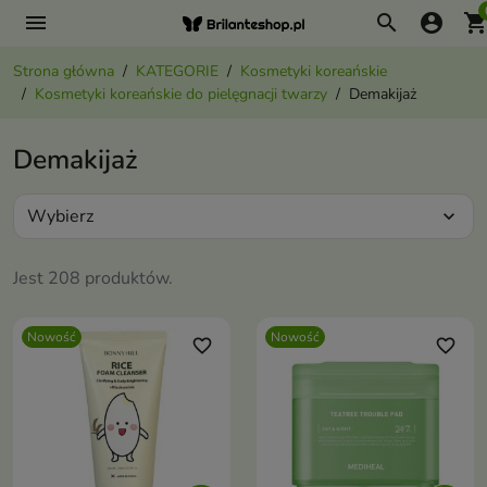
menu
search
account_circle
shopping_ca
Strona główna
KATEGORIE
Kosmetyki koreańskie
Kosmetyki koreańskie do pielęgnacji twarzy
Demakijaż
Demakijaż
Wybierz
expand_more
Jest 208 produktów.
Nowość
Nowość
favorite_border
favorite_border