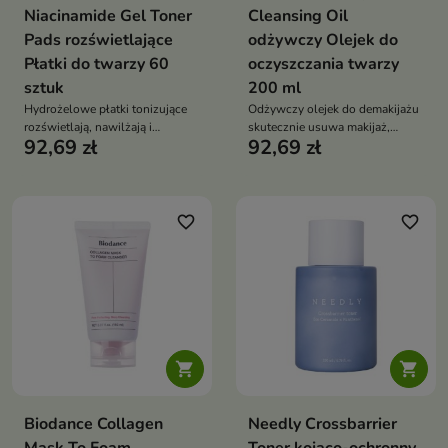
Niacinamide Gel Toner
Cleansing Oil
Pads rozświetlające
odżywczy Olejek do
Płatki do twarzy 60
oczyszczania twarzy
sztuk
200 ml
Hydrożelowe płatki tonizujące
Odżywczy olejek do demakijażu
rozświetlają, nawilżają i
skutecznie usuwa makijaż,
92,69 zł
92,69 zł
wspierają wyrównanie kolorytu
sebum i zanieczyszczenia,
skóry matowej oraz z
pozostawiając skórę gładką oraz
przebarwieniami. Formuła z
miękką. Formuła z naturalnymi
niacynamidem 20 000 ppm,
olejami, ekstraktem z kolagenu
wodą ananasową 107 800 ppm,
100 ppb i kompleksem
favorite_border
favorite_border
glutationem i kompleksem
peptydów wspiera elastyczność,
kwasu hialuronowego wygładza
regenerację i komfort skóry
oraz przywraca cerze promienny
wygląd


Biodance Collagen
Needly Crossbarrier