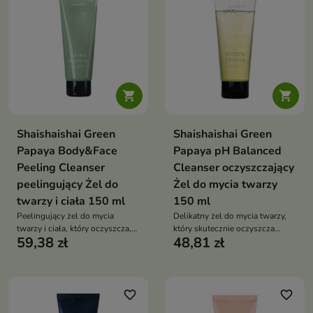


Shaishaishai Green
Shaishaishai Green
Papaya Body&Face
Papaya pH Balanced
Peeling Cleanser
Cleanser oczyszczający
peelingujący Żel do
Żel do mycia twarzy
twarzy i ciała 150 ml
150 ml
Peelingujący żel do mycia
Delikatny żel do mycia twarzy,
twarzy i ciała, który oczyszcza,
który skutecznie oczyszcza
59,38 zł
48,81 zł
wygładza skórę i pomaga
skórę, wygładza ją i przywraca
regulować wydzielanie sebum,
jej naturalny blask bez uczucia
pozostawiając ją świeżą i miękką
ściągnięcia
favorite_border
favorite_border