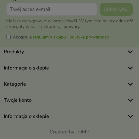
Możesz zrezygnować w każdej chwili. W tym celu należy odnaleźć
szczegóły w naszej informacji prawnej.
Akceptuję
regulamin sklepu
i
politykę prywatności
.
keyboard_arrow_down
Produkty
keyboard_arrow_down
Informacja o sklepie
keyboard_arrow_down
Kategorie
keyboard_arrow_down
Twoje konto
keyboard_arrow_down
Informacja o sklepie
Created by TOMP