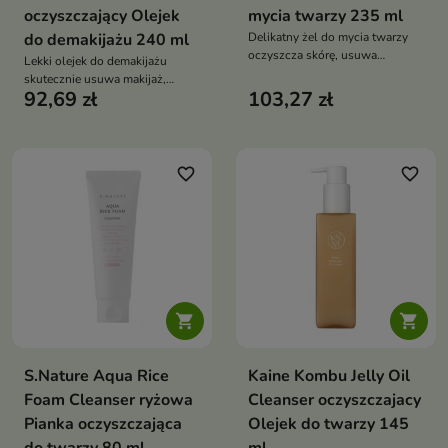
oczyszczający Olejek
mycia twarzy 235 ml
do demakijażu 240 ml
Delikatny żel do mycia twarzy
oczyszcza skórę, usuwa
Lekki olejek do demakijażu
zanieczyszczenia i wspiera
skutecznie usuwa makijaż,
pielęgnację cery
92,69 zł
103,27 zł
sebum i zanieczyszczenia,
problematycznej. Formuła z
jednocześnie pielęgnując skórę.
saponinami, kwasem
Formuła z oliwą z oliwek,
salicylowym i gliceryną pomaga
olejem tsubaki, ryżowym, jojoba,
oczyszczać pory, wygładzać
arganowym i z pestek winogron
favorite_border
favorite_border
skórę i ograniczać uczucie
odżywia, zmiękcza oraz chroni
ściągnięcia po myciu
przed przesuszeniem


S.Nature Aqua Rice
Kaine Kombu Jelly Oil
Foam Cleanser ryżowa
Cleanser oczyszczajacy
Pianka oczyszczająca
Olejek do twarzy 145