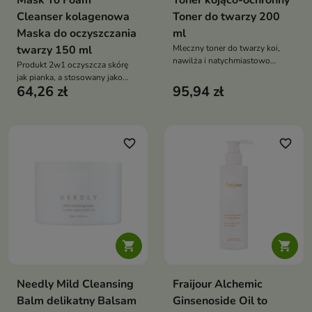
Mask To Foam
Toner kojąco-ochronny
Cleanser kolagenowa
Toner do twarzy 200
Maska do oczyszczania
ml
twarzy 150 ml
Mleczny toner do twarzy koi,
nawilża i natychmiastowo
Produkt 2w1 oczyszcza skórę
przywraca skórze uczucie
jak pianka, a stosowany jako
komfortu. Formuła z ceramidem
64,26 zł
95,94 zł
ekspresowa maska pomaga
NP, cholesterolem, pantenolem,
wygładzić i odświeżyć cerę.
wąkrotą azjatycką, alantoiną i
Formuła z ekstraktem z
skwalanem wzmacnia barierę
kolagenu, kwasem
hydrolipidową oraz wspiera
hialuronowym, niacynamidem,
favorite_border
favorite_border
regenerację skóry suchej i
kaolinem i peptydem wspiera
wrażliwej
nawilżenie, elastyczność oraz
miękkość skóry


Needly Mild Cleansing
Fraijour Alchemic
Balm delikatny Balsam
Ginsenoside Oil to