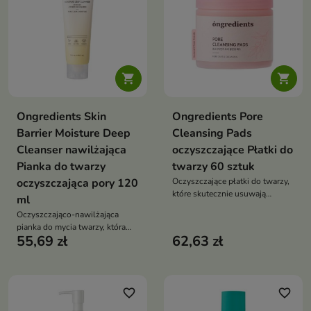


Ongredients Skin
Ongredients Pore
Barrier Moisture Deep
Cleansing Pads
Cleanser nawilżająca
oczyszczające Płatki do
Pianka do twarzy
twarzy 60 sztuk
oczyszczająca pory 120
Oczyszczające płatki do twarzy,
które skutecznie usuwają
ml
makijaż, nawilżają skórę i
Oczyszczająco-nawilżająca
przywracają jej świeży,
pianka do mycia twarzy, która
promienny wygląd
55,69 zł
62,63 zł
skutecznie usuwa
zanieczyszczenia, reguluje
sebum i wspiera regenerację
skóry, pozostawiając ją miękką i
komfortową
favorite_border
favorite_border