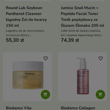
Round Lab Soybean
Jumiso Snail Mucin +
Panthenol Cleanser
Peptide Facial Toner
łagodny Żel do twarzy
Tonik peptydowy ze
150 ml
Śluzem Ślimaka 205 ml
Łagodny żel do mycia twarzy
Lekki tonik do twarzy nawilża,
oczyszcza skórę z
koi i wspiera regenerację skóry
55,30 zł
74,39 zł
zanieczyszczeń, nadmiaru
suchej, wrażliwej oraz
sebum i resztek makijażu bez
trądzikowej. Formuła ze śluzem
uczucia ściągnięcia. Formuła z
ślimaka, pantenolem, kwasem
ekstraktem z nasion soi,
hialuronowym, wąkrotą
pantenolem, ceramidem NP,
azjatycką i kompleksem 12
favorite_border
favorite_border
cholesterolem i lecytyną
peptydów wygładza, poprawia
hydrogenowaną koi oraz
komfort oraz przygotowuje cerę
wspiera barierę hydrolipidową
do kolejnych etapów pielęgnacji
skóry


Biodance Vita
Biodance Collagen