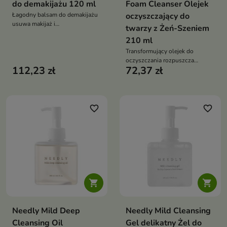
do demakijażu 120 ml
Foam Cleanser Olejek
Łagodny balsam do demakijażu
oczyszczający do
usuwa makijaż i
twarzy z Żeń-Szeniem
zanieczyszczenia, jednocześnie
210 ml
zmiękczając, wygładzając i
pielęgnując skórę. Formuła z
Transformujący olejek do
olejem z nasion kamelii, olejem
oczyszczania rozpuszcza
112,23 zł
72,37 zł
jojoba, arganowym, z pestek
makijaż i zanieczyszczenia, a po
winogron i ekstraktem z
kontakcie z wodą zmienia się w
mydlnicy lekarskiej koi oraz
delikatną piankę. Formuła z żeń-
chroni przed przesuszeniem
szeniem, ginsenozydami,
fermentami roślinnymi, olejem z
favorite_border
favorite_border
dzikiej róży i olejem makadamia
nawilża, odżywia i wspiera
barierę skóry


Needly Mild Deep
Needly Mild Cleansing
Cleansing Oil
Gel delikatny Żel do