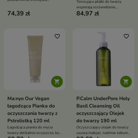
Tonizujące płatki do twarzy
zaczerwienienia i wspiera
wspierają rozświetlenie,
pielęgnację skóry
74,39 zł
84,97 zł
wygładzenie i wyrównanie
problematycznej. Formuła z
kolorytu skóry. Formuła z
pstrolistką sercowatą, aloesem,
niacynamidem, witaminą C,
wąkrotą azjatycką, zieloną
pantenolem, witaminą E,
herbatą i drzewem herbacianym
kwasem LHA i kwasem
favorite_border
favorite_border
nawilża, odświeża i wspiera
traneksamowym pomaga
regenerację cery
redukować przebarwienia,
niedoskonałości oraz
widoczność porów


Ma:nyo Our Vegan
P.Calm UnderPore Holy
łagodząca Pianka do
Basil Cleansing Oil
oczyszczania twarzy z
oczyszczający Olejek
Pstrolistką 120 ml
do twarzy 190 ml
Łagodząca pianka do mycia
Oczyszczający olejek do twarzy
twarzy delikatnie oczyszcza, koi
usuwa makijaż, nadmiar sebum i