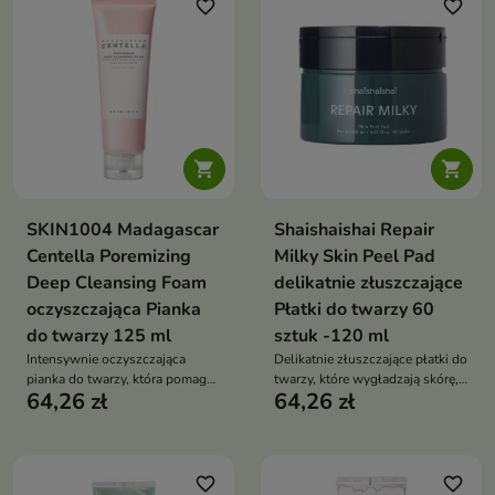
favorite_border
favorite_border


SKIN1004 Madagascar
Shaishaishai Repair
Centella Poremizing
Milky Skin Peel Pad
Deep Cleansing Foam
delikatnie złuszczające
oczyszczająca Pianka
Płatki do twarzy 60
do twarzy 125 ml
sztuk -120 ml
Intensywnie oczyszczająca
Delikatnie złuszczające płatki do
pianka do twarzy, która pomaga
twarzy, które wygładzają skórę,
64,26 zł
64,26 zł
usuwać nadmiar sebum,
nawilżają ją i przywracają jej
zanieczyszczenia i pozostałości
promienny wygląd
makijażu, jednocześnie
wspierając ukojenie skóry
favorite_border
favorite_border