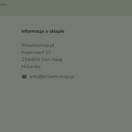
ości
.
Informacja o sklepie
Brilanteshop.pl
Koperwerf 27
2544EM Den Haag
Holandia
info@brilanteshop.pl
mail