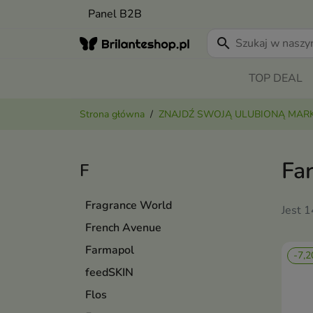
Panel B2B
search
TOP DEAL
Strona główna
ZNAJDŹ SWOJĄ ULUBIONĄ MAR
Fa
F
Fragrance World
Jest 
French Avenue
Farmapol
-7,2
feedSKIN
Flos