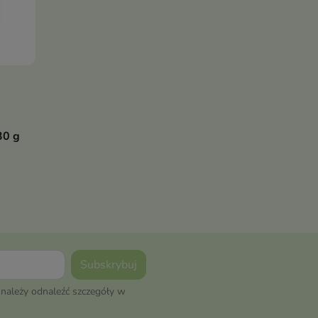
ka
30 g
należy odnaleźć szczegóły w