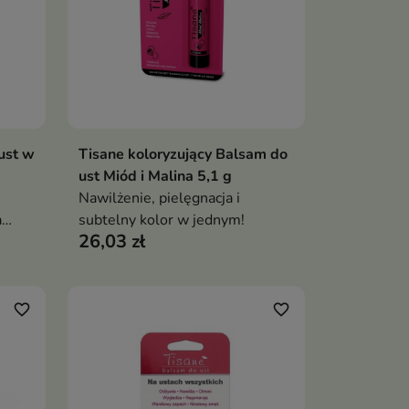
ust w
Tisane koloryzujący Balsam do
ka
Dodaj do koszyka

ust Miód i Malina 5,1 g
Nawilżenie, pielęgnacja i
a
subtelny kolor w jednym!
26,03 zł
ych i
favorite_border
favorite_border