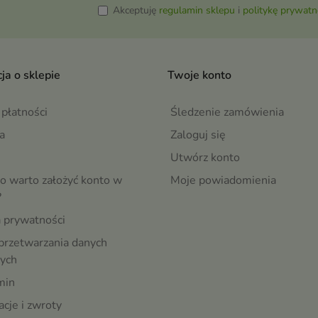
Akceptuję
regulamin sklepu
i
politykę prywatn
ja o sklepie
Twoje konto
płatności
Śledzenie zamówienia
a
Zaloguj się
Utwórz konto
o warto założyć konto w
Moje powiadomienia
?
a prywatności
przetwarzania danych
ych
min
cje i zwroty