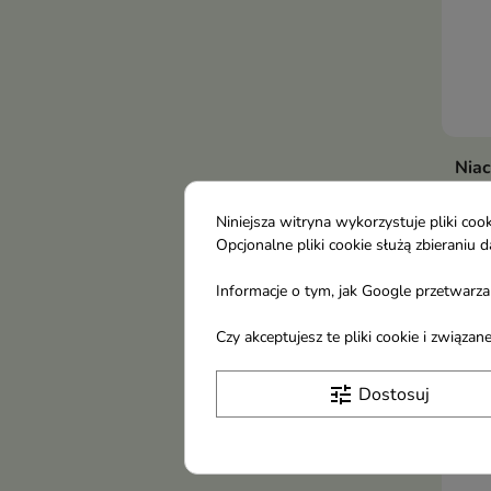
Nia
nia
Skon
Niniejsza witryna wykorzystuje pliki c
Opcjonalne pliki cookie służą zbierani
skór
44,
rozj
Informacje o tym, jak Google przetwarza 
Czy akceptujesz te pliki cookie i związ
tune
Dostosuj