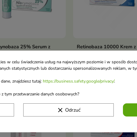
cynobaza 25% Serum z
Retinobaza 10000 Krem z
Dodaj do koszyka
Dodaj do koszy


cynamidem 30 g
witaminą A 30 g
centrowana pielęgnacja dla
Zaawansowana, lekka
ookies w celu świadczenia usług na najwyższym poziomie i w sposób dos
u danych statystycznych lub dostarczaniu spersonalizowanych reklam, w 
y wymagającej regeneracji,
pielęgnacja skóry suchej,
33 zł
31,37 zł
aśnienia i wygładzenia
wrażliwej i dojrzałej – z wi
35,37 zł
dane, znajdziesz tutaj:
https://business.safety.google/privacy/
.
A
ane z tym przetwarzanie danych osobowych?
favorite_border
clear
Odrzuć