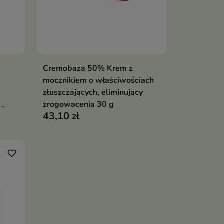
Cremobaza 50% Krem z
ka
Dodaj do koszyka

mocznikiem o właściwościach
złuszczających, eliminujący
ą
zrogowacenia 30 g
43,10 zł
inę A
favorite_border