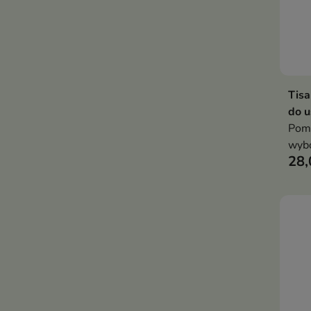
Tis
do u
Poma
wybó
28,
ust