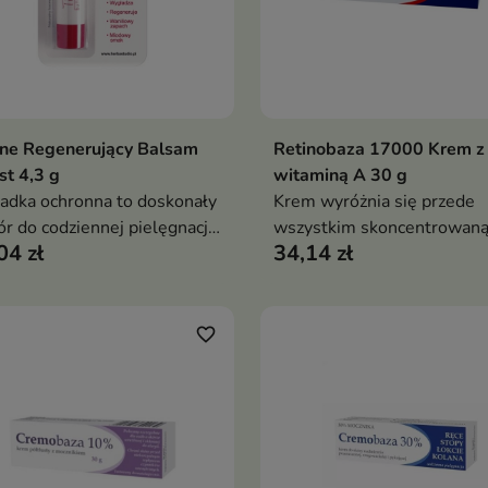
ane Regenerujący Balsam
Retinobaza 17000 Krem z
Dodaj do koszyka
Dodaj do koszy


st 4,3 g
witaminą A 30 g
dka ochronna to doskonały
Krem wyróżnia się przede
r do codziennej pielęgnacji
wszystkim skoncentrowan
04 zł
34,14 zł
formułą zawierającą witam
favorite_border