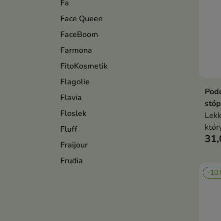
Fa
Face Queen
FaceBoom
Farmona
FitoKosmetik
Flagolie
Pod
Flavia
stóp
Floslek
Lekk
któr
Fluff
31,
czyn
Fraijour
otar
Frudia
-10,