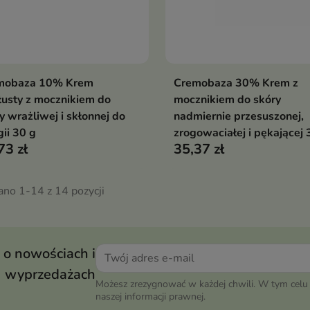
mobaza 10% Krem
Cremobaza 30% Krem z
Dodaj do koszyka
Dodaj do koszy


łusty z mocznikiem do
mocznikiem do skóry
y wrażliwej i skłonnej do
nadmiernie przesuszonej,
gii 30 g
zrogowaciałej i pękającej 
73 zł
35,37 zł
ano 1-14 z 14 pozycji
 o nowościach i
wyprzedażach
Możesz zrezygnować w każdej chwili. W tym celu 
naszej informacji prawnej.