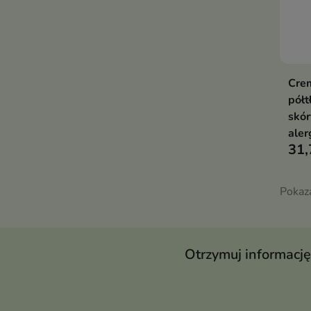
Cre
półt
skór
aler
31,
Pokaz
Otrzymuj informację