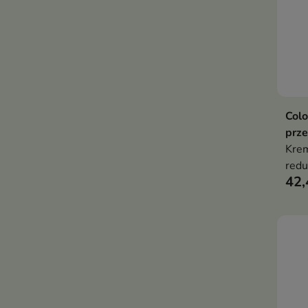
Col
prz
Krem
redu
42,
wygł
rege
colo
nawi