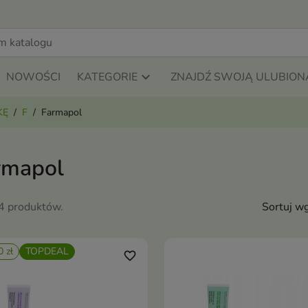
NOWOŚCI
KATEGORIE
ZNAJDŹ SWOJĄ ULUBION
KĘ
F
Farmapol
rmapol
14 produktów.
Sortuj wg
0 zł
TOPDEAL
favorite_border