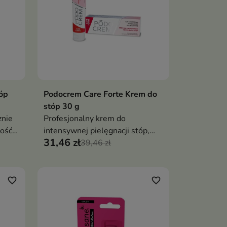
óp
Podocrem Care Forte Krem do
ka
Dodaj do koszyka

stóp 30 g
znie
Profesjonalny krem do
ość i
intensywnej pielęgnacji stóp,
31,46 zł
który chroni, regeneruje i
39,46 zł
gnując
przynosi ulgę skórze bardzo
suchej, zrogowaciałej i
obciążonej
favorite_border
favorite_border