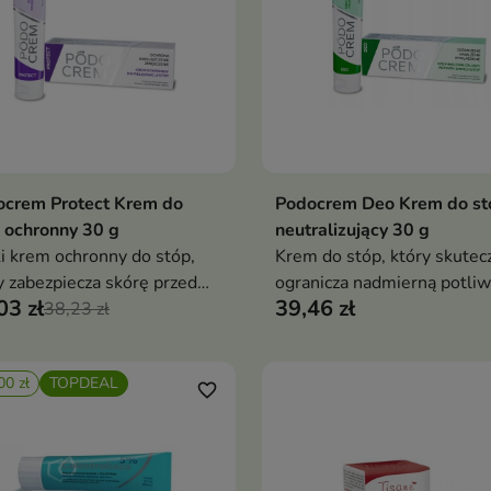
ocrem Protect Krem do
Podocrem Deo Krem do st
Dodaj do koszyka
Dodaj do koszy


 ochronny 30 g
neutralizujący 30 g
i krem ochronny do stóp,
Krem do stóp, który skutec
y zabezpiecza skórę przed
ogranicza nadmierną potliw
03 zł
39,46 zł
nikami mikrobiologicznymi,
38,23 zł
neutralizuje nieprzyjemny
ciami i wysuszeniem
zapach, jednocześnie pielę
skórę
00 zł
TOPDEAL
favorite_border