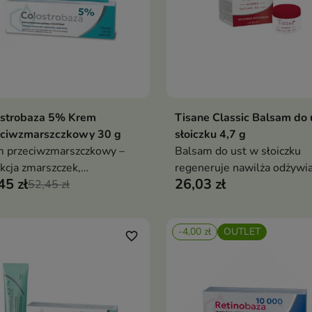
ostrobaza 5% Krem
Tisane Classic Balsam do 
Dodaj do koszyka
Dodaj do koszy


eciwzmarszczkowy 30 g
słoiczku 4,7 g
 przeciwzmarszczkowy –
Balsam do ust w słoiczku
kcja zmarszczek,
regeneruje nawilża odżywi
45 zł
26,03 zł
adzenie, ujędrnienie i
52,45 zł
łagodzi spierzchnięte usta
neracja skóry dojrzałej,
ochrona i miękkość dla such
strum 5%, intensywne
podrażnionych warg
-4,00 zł
OUTLET
lżenie i ochrona cery
favorite_border