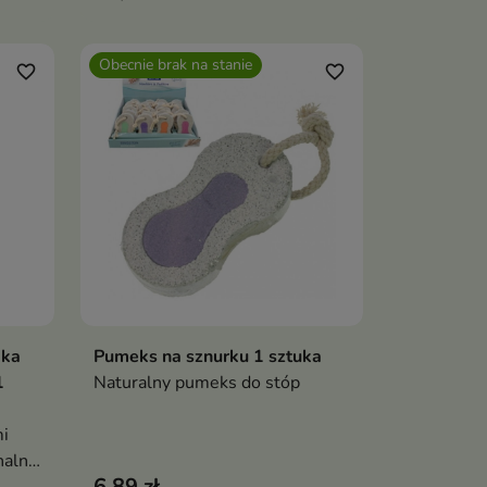
Obecnie brak na stanie
favorite_border
favorite_border
aka
Pumeks na sznurku 1 sztuka
Pokaż szczegóły
1
Naturalny pumeks do stóp
mi
nalny
6,89 zł