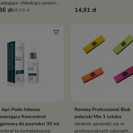
adzająco-chłodzący peeling,
skutecznie złuszcza martwy
36 zł
14,91 zł
y usuwa martwy naskórek,
68,73 zł
naskórek, zmiękcza zrogowa
ieża i przywraca komfort
skórę i intensywnie nawilża
ze stóp
pozostawiając stopy gładkie
odświeżone i zregenerowa
favorite_border
 Api-Podo Intense
Ronney Professional Blok
Dodaj do koszyka
Dodaj do koszy


nerujący Koncentrat
polerski Mix 1 sztuka
agenowy do paznokci 30 ml
Idealnie sprawdzi się w
entrat to kompleksowa
profesjonalnych salonach