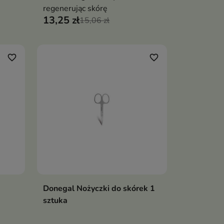
ż w
regenerując skórę
13,25 zł
15,06 zł
favorite_border
favorite_border
Donegal Nożyczki do skórek 1
ka
Dodaj do koszyka

sztuka