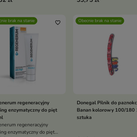
wykonania pedicure w dom
nie brak na stanie
Obecnie brak na stanie
favorite_border
enerum regeneracyjny
Donegal Pilnik do paznokc
Pokaż szczegóły
Pokaż szczegóły
ing enzymatyczny do pięt
Banan kolorowy 100/180 
ml
sztuka
enerum regeneracyjny
ing enzymatyczny do pięt