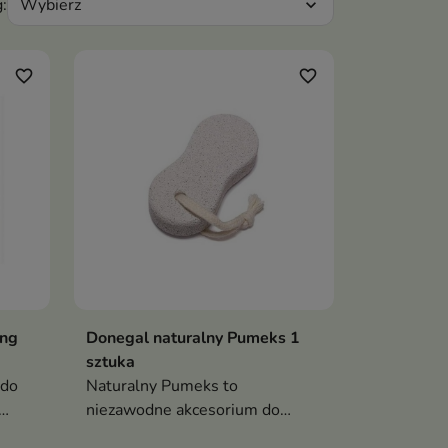
Wybierz
:
expand_more
favorite_border
favorite_border
ing
Donegal naturalny Pumeks 1
ka
Dodaj do koszyka

sztuka
 do
Naturalny Pumeks to
niezawodne akcesorium do
codziennej pielęgnacji stóp i