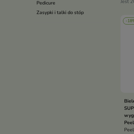
Jest 
Pedicure
Zasypki i talki do stóp
-18
Biel
SUP
wyg
Peel
Peel