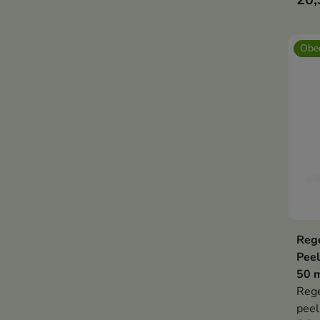
Obec
Reg
Peel
50 
Reg
peel