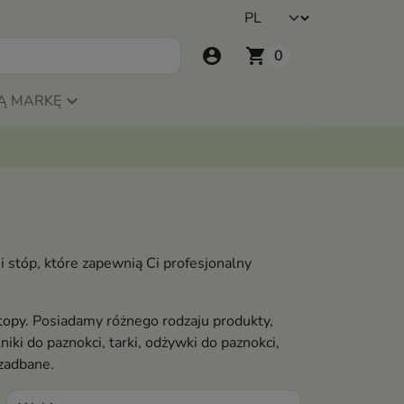
account_circle
shopping_cart
0
Ą MARKĘ
 stóp, które zapewnią Ci profesjonalny
stopy. Posiadamy różnego rodzaju produkty,
lniki do paznokci, tarki, odżywki do paznokci,
 zadbane.