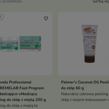
20 produktów.
Sortuj wg
%
favorite_border
enda Professional
Palmer's Coconut Oil Peel
Dodaj do koszyka
Dodaj do koszy


REMELAB Foot Program
do stóp 60 g
ładzająco-chłodzący
Naturalny cukrowy peeling
ing do stóp z miętą 200 g
stóp z olejem kokosowym i
ing do stóp z miętą to
miętą pieprzową, który