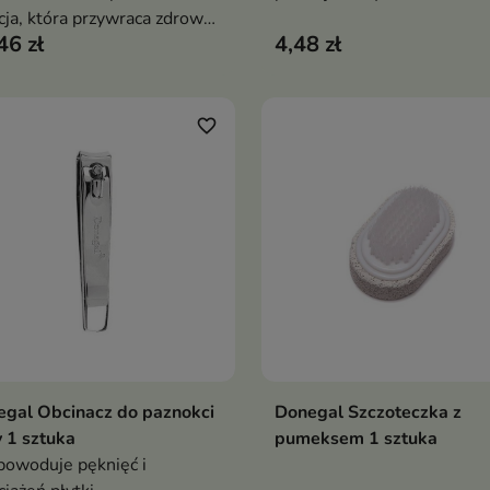
cja, która przywraca zdrowy
kosmetycznych, jak równie
46 zł
4,48 zł
ąd i siłę osłabionym
domu
nokciom
favorite_border
gal Obcinacz do paznokci
Donegal Szczoteczka z
Dodaj do koszyka
Dodaj do koszy


 1 sztuka
pumeksem 1 sztuka
powoduje pęknięć i