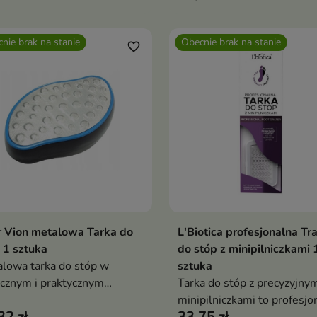
nie brak na stanie
Obecnie brak na stanie
favorite_border
r Vion metalowa Tarka do
L'Biotica profesjonalna Tr
Pokaż szczegóły
Pokaż szczegóły
 1 sztuka
do stóp z minipilniczkami 
lowa tarka do stóp w
sztuka
cznym i praktycznym
Tarka do stóp z precyzyjny
ałcie
minipilniczkami to profesjo
32 zł
33,75 zł
przyrząd do samodzielnego