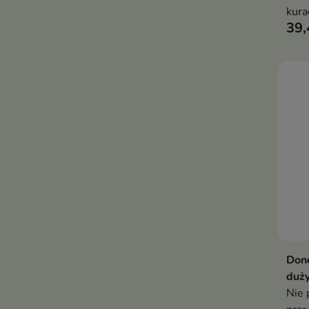
kura
39,
wygl
paz
Done
duży
Nie 