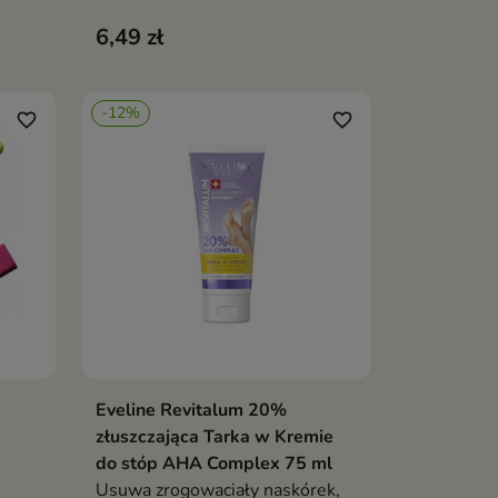
innych partii ciała z tendencją do
6,49 zł
ciałą
rogowacenia naskórka
,
,
-12%
ne
favorite_border
favorite_border
Eveline Revitalum 20%
ka
Dodaj do koszyka

złuszczająca Tarka w Kremie
do stóp AHA Complex 75 ml
Usuwa zrogowaciały naskórek,