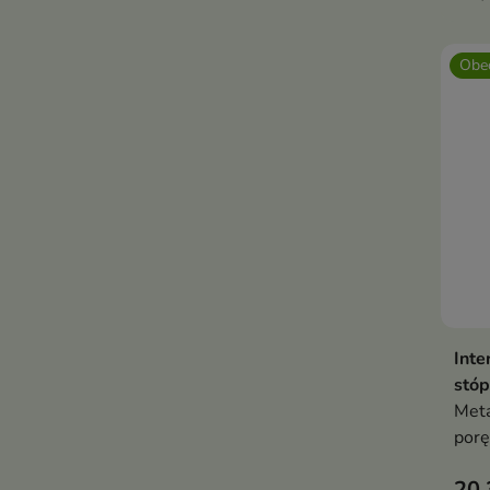
Obec
Inte
stóp
Meta
porę
kszt
20,