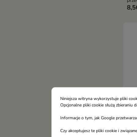
prze
8,5
Niniejsza witryna wykorzystuje pliki c
Opcjonalne pliki cookie służą zbierani
Done
dwus
Informacje o tym, jak Google przetwarza 
sztu
Czy akceptujesz te pliki cookie i związ
6,8