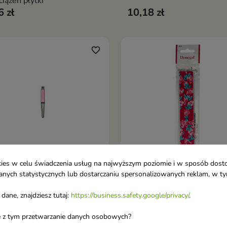
ciążeń płytki
6 zł
10,18 zł
favorite_border
ookies w celu świadczenia usług na najwyższym poziomie i w sposób dos
u danych statystycznych lub dostarczaniu spersonalizowanych reklam, w 
gal Polerka do paznokci
Donegal Pilnik do paznokc
Dodaj do koszyka
Dodaj do koszy


tronna z pędzelkiem 1
120/120 1 sztuka
dane, znajdziesz tutaj:
https://business.safety.google/privacy/
.
ka
ane z tym przetwarzanie danych osobowych?
9 zł
6,10 zł