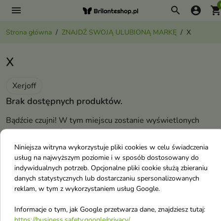
menu
search
account_circle
shopping_ca
Strona główna
ZNAJDŹ SWOJĄ ULUBIONĄ MARKĘ
X
X
Xerjoff
Brak dostępnych produktów.
Bądźcie czujni! W tym miejscu zostanie wyświetlonych
więcej produktów w miarę ich dodawania.
Niniejsza witryna wykorzystuje pliki cookies w celu świadczenia
X
usług na najwyższym poziomie i w sposób dostosowany do
indywidualnych potrzeb. Opcjonalne pliki cookie służą zbieraniu
danych statystycznych lub dostarczaniu spersonalizowanych
Xerjoff
reklam, w tym z wykorzystaniem usług Google.
Informacje o tym, jak Google przetwarza dane, znajdziesz tutaj:
https://business.safety.google/privacy/
.