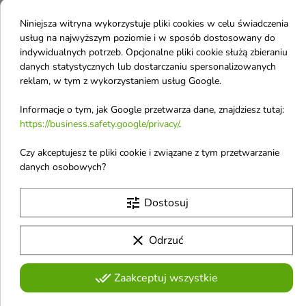
płatność kartą płatniczą
– aby opłacić zamówienie,
wystarczy wpisać dane swojej karty kredytowej.
Niniejsza witryna wykorzystuje pliki cookies w celu świadczenia
usług na najwyższym poziomie i w sposób dostosowany do
Jak wybrać metodę płatności?
Ma to miejsce podczas
indywidualnych potrzeb. Opcjonalne pliki cookie służą zbieraniu
składania zamówienia. Wystarczy dodać produkty do
danych statystycznych lub dostarczaniu spersonalizowanych
koszyka, a następnie wybrać opcję rejestracji lub zakupów
reklam, w tym z wykorzystaniem usług Google.
bez rejestracji. W obu przypadkach dostępne będą wyżej
wymienione formy płatności.
Informacje o tym, jak Google przetwarza dane, znajdziesz tutaj:
https://business.safety.google/privacy/
.
Kupuj bezpiecznie.
Nasz serwis zapewnia pełne
Czy akceptujesz te pliki cookie i związane z tym przetwarzanie
bezpieczeństwo w trakcie dokonywania płatności.
danych osobowych?
Korzystamy z bezpiecznych połączeń i proponujemy
wyłącznie sprawdzone metody płatności, dzięki którym
tune
Dostosuj
cały proces opłacania produktów przebiegnie sprawnie i
bezproblemowo.
clear
Odrzuć
done_all
Zaakceptuj wszystkie
Otrzymuj informację o nowościach i