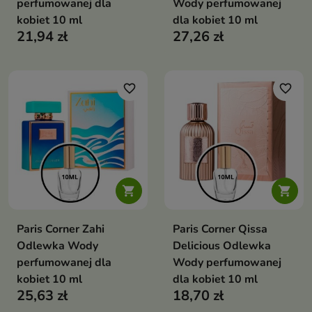
perfumowanej dla
Wody perfumowanej
kobiet 10 ml
dla kobiet 10 ml
21,94 zł
27,26 zł
favorite_border
favorite_border


Paris Corner Zahi
Paris Corner Qissa
Odlewka Wody
Delicious Odlewka
perfumowanej dla
Wody perfumowanej
kobiet 10 ml
dla kobiet 10 ml
25,63 zł
18,70 zł