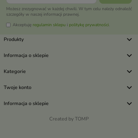
Możesz zrezygnować w każdej chwili. W tym celu należy odnaleźć
szczegóły w naszej informacji prawnej.
Akceptuję
regulamin sklepu
i
politykę prywatności
.
keyboard_arrow_down
Produkty
keyboard_arrow_down
Informacja o sklepie
keyboard_arrow_down
Kategorie
keyboard_arrow_down
Twoje konto
keyboard_arrow_down
Informacja o sklepie
Created by TOMP