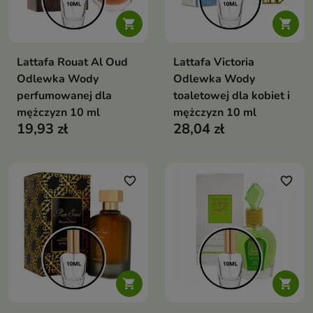


Lattafa Rouat Al Oud
Lattafa Victoria
Odlewka Wody
Odlewka Wody
perfumowanej dla
toaletowej dla kobiet i
mężczyzn 10 ml
mężczyzn 10 ml
19,93 zł
28,04 zł
favorite_border
favorite_border

