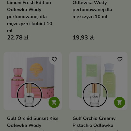
Limoni Fresh Edition
Odlewka Wody
Odlewka Wody
perfumowanej dla
perfumowanej dla
mężczyzn 10 ml
mężczyzn i kobiet 10
ml
22,78 zł
19,93 zł
favorite_border
favorite_border


Gulf Orchid Sunset Kiss
Gulf Orchid Creamy
Odlewka Wody
Pistachio Odlewka