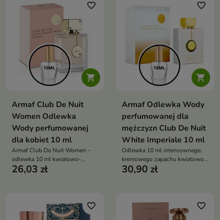
favorite_border
favorite_border


Armaf Club De Nuit
Armaf Odlewka Wody
Women Odlewka
perfumowanej dla
Wody perfumowanej
mężczyzn Club De Nuit
dla kobiet 10 ml
White Imperiale 10 ml
Armaf Club De Nuit Women –
Odlewka 10 ml intensywnego,
odlewka 10 ml kwiatowo-
kremowego zapachu kwiatowo-
26,03 zł
30,90 zł
owocowej, zmysłowej
orientalnego, łączącego słodycz
kompozycji dla kobiet, łączącej
liczi i wanilii z dymnym
świeże cytrusy z różą, liczi i
kadzidłem oraz kaszmeranową
otulającą waniliowo-piżmową
bazą
favorite_border
favorite_border