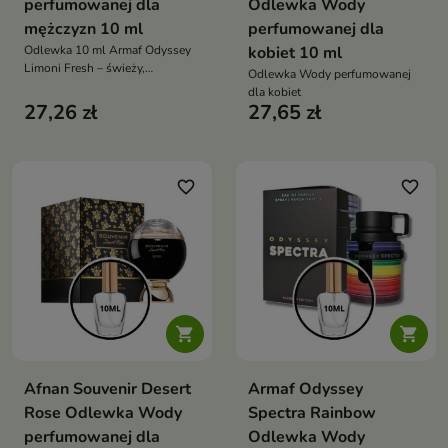
perfumowanej dla
Odlewka Wody
mężczyzn 10 ml
perfumowanej dla
Odlewka 10 ml Armaf Odyssey
kobiet 10 ml
Limoni Fresh – świeży,
Odlewka Wody perfumowanej
cytrusowy, energetyczny zapach
dla kobiet
unisex idealny na lato i ciepłe
27,26 zł
27,65 zł
dni
favorite_border
favorite_border


Afnan Souvenir Desert
Armaf Odyssey
Rose Odlewka Wody
Spectra Rainbow
perfumowanej dla
Odlewka Wody