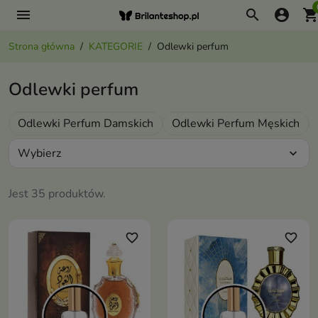
menu
search
account_circle
shopping_ca
Strona główna
KATEGORIE
Odlewki perfum
Odlewki perfum
Odlewki Perfum Damskich
Odlewki Perfum Męskich
Wybierz
expand_more
Jest 35 produktów.
favorite_border
favorite_border