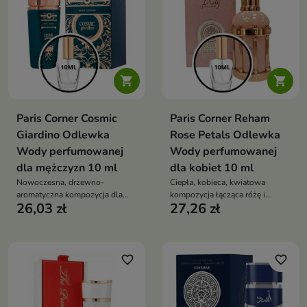


Paris Corner Cosmic
Paris Corner Reham
Giardino Odlewka
Rose Petals Odlewka
Wody perfumowanej
Wody perfumowanej
dla mężczyzn 10 ml
dla kobiet 10 ml
Nowoczesna, drzewno-
Ciepła, kobieca, kwiatowa
aromatyczna kompozycja dla
kompozycja łącząca różę i
26,03 zł
27,26 zł
mężczyzn, łącząca mleczną
jaśmin z balsamiczną,
słodycz figi i kokosa z mineralną
waniliowo-ambrową głębią
świeżością soli oraz elegancką,
zmysłową bazą tonki,
sandałowca i ambroksanu
favorite_border
favorite_border