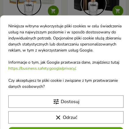


Niniejsza witryna wykorzystuje pliki cookies w celu świadczenia
Flavia Odlewka Wody
Flavia Just For You
usług na najwyższym poziomie i w sposób dostosowany do
perfumowanej dla
A`Oud Odlewka Wody
indywidualnych potrzeb. Opcjonalne pliki cookie służą zbieraniu
kobiet Charming Lady
perfumowanej dla
danych statystycznych lub dostarczaniu spersonalizowanych
10 ml
meżczyzn 10 ml
reklam, w tym z wykorzystaniem usług Google.
Rrientalno-kwiatowa
Odlewka 10 ml Flavia Just For
kompozycja dla kobiet, która
You A’Oud – orientalny,
Informacje o tym, jak Google przetwarza dane, znajdziesz tutaj:
21,94 zł
21,16 zł
łączy świeżą cytrusową
luksusowy, intensywnie
https://business.safety.google/privacy/
.
miękkość z egzotyczną
zmysłowy zapach unisex z
zmysłowością ylang-ylang,
oudem i wanilią
jaśminu i waniliowo-paczulowej
Czy akceptujesz te pliki cookie i związane z tym przetwarzanie
głębi
favorite_border
favorite_border
danych osobowych?
tune
Dostosuj
clear
Odrzuć

