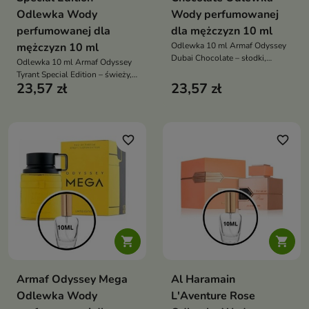
Odlewka Wody
Wody perfumowanej
perfumowanej dla
dla mężczyzn 10 ml
mężczyzn 10 ml
Odlewka 10 ml Armaf Odyssey
Dubai Chocolate – słodki,
Odlewka 10 ml Armaf Odyssey
intensywny i luksusowy męski
Tyrant Special Edition – świeży,
zapach gourmand z nutami
23,57 zł
23,57 zł
cytrusowo-aromatyczny,
kawy, orzechów i czekolady
energetyzujący zapach dla
mężczyzn z nutami ambroksanu,
lawendy i cedru
favorite_border
favorite_border


Armaf Odyssey Mega
Al Haramain
Odlewka Wody
L'Aventure Rose