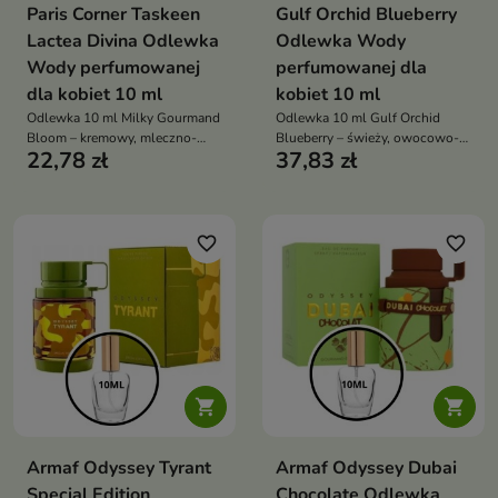
Paris Corner Taskeen
Gulf Orchid Blueberry
Lactea Divina Odlewka
Odlewka Wody
Wody perfumowanej
perfumowanej dla
dla kobiet 10 ml
kobiet 10 ml
Odlewka 10 ml Milky Gourmand
Odlewka 10 ml Gulf Orchid
Bloom – kremowy, mleczno-
Blueberry – świeży, owocowo-
22,78 zł
37,83 zł
gourmandowy zapach unisex z
piżmowy, lekki i elegancki
nutami kakao, wanilii i tuberozy,
zapach dla kobiet, idealny na
idealny na chłodniejsze
wiosnę, lato i codzienne
wieczory i codzienne otulenie
użytkowanie
favorite_border
favorite_border


Armaf Odyssey Tyrant
Armaf Odyssey Dubai
Special Edition
Chocolate Odlewka