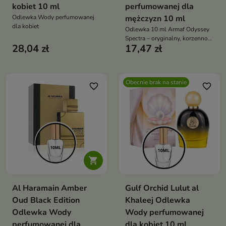
kobiet 10 ml
perfumowanej dla
Odlewka Wody perfumowanej
mężczyzn 10 ml
dla kobiet
Odlewka 10 ml Armaf Odyssey
Spectra – oryginalny, korzenno-
28,04 zł
17,47 zł
słodki zapach unisex w
poręcznej, podręcznej formie
Obecnie brak na stanie
favorite_border
favorite_border

Al Haramain Amber
Gulf Orchid Lulut al
Oud Black Edition
Khaleej Odlewka
Odlewka Wody
Wody perfumowanej
perfumowanej dla
dla kobiet 10 ml