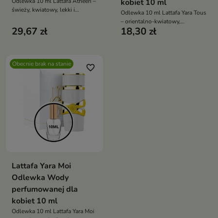
Odlewka 10 ml Lattafa Atheeri –
kobiet 10 ml
świeży, kwiatowy, lekki i
Odlewka 10 ml Lattafa Yara Tous
elegancki zapach dla kobiet z
– orientalno-kwiatowy,
nutami passiflory, orchidei,
29,67 zł
18,30 zł
zmysłowy zapach dla kobiet w
jaśminu i wanilii
praktycznej formie testowej
Obecnie brak na stanie
favorite_border
Lattafa Yara Moi
Odlewka Wody
perfumowanej dla
kobiet 10 ml
Odlewka 10 ml Lattafa Yara Moi