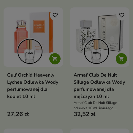
favorite_border
favorite_border


Gulf Orchid Heavenly
Armaf Club De Nuit
Lychee Odlewka Wody
Sillage Odlewka Wody
perfumowanej dla
perfumowanej dla
kobiet 10 ml
mężczyzn 10 ml
Armaf Club De Nuit Sillage –
odlewka 10 ml świeżego,
27,26 zł
32,52 zł
eleganckiego męskiego zapachu,
łączącego iskrzące cytrusy,
kwiatowe serce i nowoczesną
drzewno-ambrową bazę.