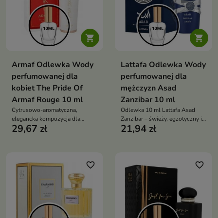


Armaf Odlewka Wody
Lattafa Odlewka Wody
perfumowanej dla
perfumowanej dla
kobiet The Pride Of
mężczyzn Asad
Armaf Rouge 10 ml
Zanzibar 10 ml
Cytrusowo-aromatyczna,
Odlewka 10 ml Lattafa Asad
elegancka kompozycja dla
Zanzibar – świeży, egzotyczny i
29,67 zł
21,94 zł
kobiet, łącząca świeżość
zmysłowy zapach dla mężczyzn
bergamotki i cytryny z pikantnym
z nutami kokosa, wanilii,
sercem przypraw oraz kremową,
lawendy i kadzidła
drzewno-waniliową bazą
favorite_border
favorite_border