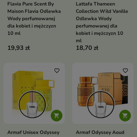
Flavia Pure Scent By
Lattafa Thameen
Maison Flavia Odlewka
Collection Wild Vanille
Wody perfumowanej
Odlewka Wody
dla kobiet i mężczyzn
perfumowanej dla
10 ml
kobiet i mężczyzn 10
ml
19,93 zł
18,70 zł
favorite_border
favorite_border


Armaf Unisex Odyssey
Armaf Odyssey Aoud