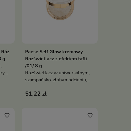
 Róż
Paese Self Glow kremowy
ka
Dodaj do koszyka

8 g
Rozświetlacz z efektem tafli
,
/01/ 8 g
ry
Rozświetlacz w uniwersalnym,
jej
szampańsko-złotym odcieniu,
ka
który wtapia się w skórę,
51,22 zł
tworząc efekt gładkiej,
lają
świetlistej tafli
favorite_border
favorite_border