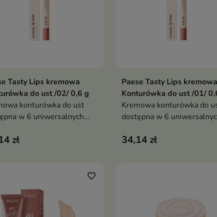
e Tasty Lips kremowa
Paese Tasty Lips kremow
Dodaj do koszyka
Dodaj do koszy


urówka do ust /02/ 0,6 g
Konturówka do ust /01/ 0,
mowa konturówka do ust
Kremowa konturówka do u
ępna w 6 uniwersalnych
dostępna w 6 uniwersalny
eniach nude, która pozwala
odcieniach nude, która poz
14 zł
34,14 zł
yzyjnie podkreślić kontur
precyzyjnie podkreślić kont
 zapewnia komfort noszenia i
ust, zapewnia komfort nosz
ga uzyskać efekt
pomaga uzyskać efekt
iejszych ust
pełniejszych ust
favorite_border