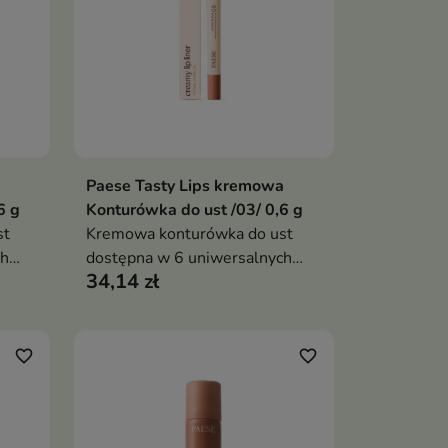
a
Paese Tasty Lips kremowa
ka
Dodaj do koszyka

6 g
Konturówka do ust /03/ 0,6 g
st
Kremowa konturówka do ust
ch
dostępna w 6 uniwersalnych
34,14 zł
wala
odcieniach nude, która pozwala
ur
precyzyjnie podkreślić kontur
enia i
ust, zapewnia komfort noszenia i
pomaga uzyskać efekt
favorite_border
favorite_border
pełniejszych ust