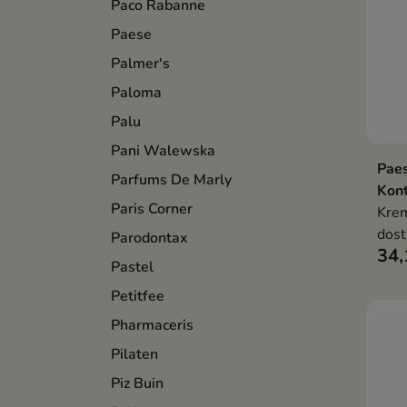
Paco Rabanne
Paese
Palmer's
Paloma
Palu
Pani Walewska
Paes
Parfums De Marly
Kont
Paris Corner
Kre
dost
Parodontax
34,
odci
Pastel
prec
Petitfee
ust,
poma
Pharmaceris
pełn
Pilaten
Piz Buin