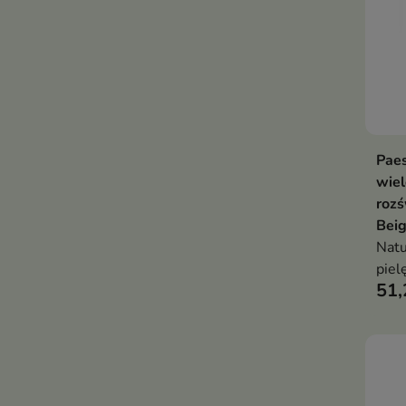
Pae
wie
rozś
Beig
Natu
piel
51,