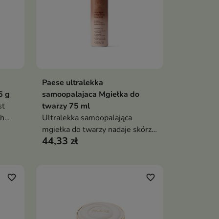
a
Paese ultralekka
ka
Dodaj do koszyka

6 g
samoopalajaca Mgiełka do
st
twarzy 75 ml
ch
Ultralekka samoopalająca
wala
mgiełka do twarzy nadaje skórze
44,33 zł
ur
naturalny, promienny odcień
enia i
opalenizny bez smug i plam,
jednocześnie zapewniając
uczucie nawilżenia oraz
favorite_border
favorite_border
komfortu