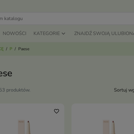
NOWOŚCI
KATEGORIE
ZNAJDŹ SWOJĄ ULUBION
KĘ
P
Paese
ese
253 produktów.
Sortuj wg
favorite_border