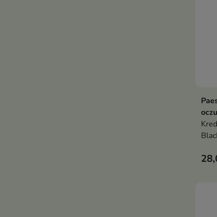
Pae
oczu
Kred
Blac
inte
28,
i kr
Pozw
kres
kilk