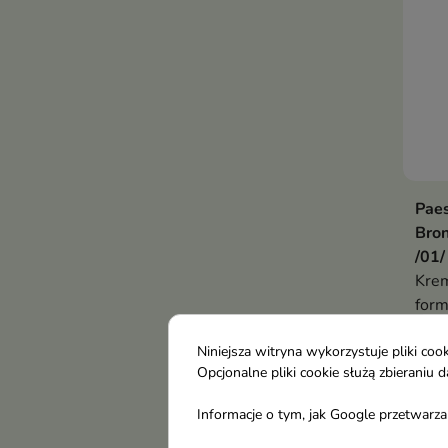
Pae
Bro
/01/
Krem
for
51,
wyko
ocie
Niniejsza witryna wykorzystuje pliki c
Opcjonalne pliki cookie służą zbierani
natu
stap
Informacje o tym, jak Google przetwarza 
stop