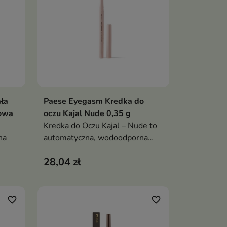
wyrazisty look
ła
Paese Eyegasm Kredka do
ka
Dodaj do koszyka

owa
oczu Kajal Nude 0,35 g
Kredka do Oczu Kajal – Nude to
na
automatyczna, wodoodporna
kredka o kremowej konsystencji,
28,04 zł
która optycznie powiększa oczy i
mowa
nadaje spojrzeniu świeży,
ybką
wypoczęty wygląd. Idealna do
t
aplikacji na linię wodną
favorite_border
favorite_border