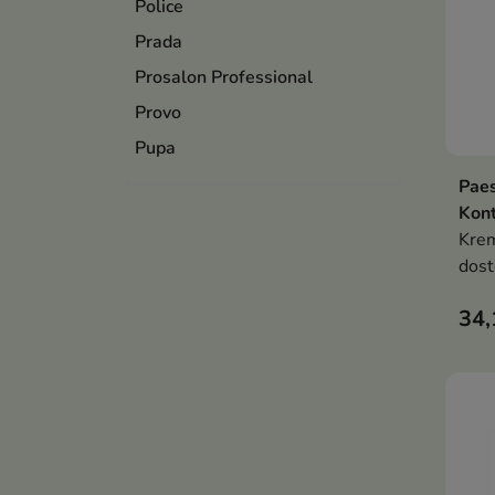
Police
Prada
Prosalon Professional
Provo
Pupa
Paes
Kont
Kre
dost
odci
34,
prec
ust,
poma
pełn