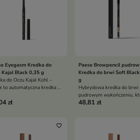
se Eyegasm Kredka do
Paese Browpencil pudrow
Dodaj do koszyka
Dodaj do koszy


 Kajal Black 0,35 g
Kredka do brwi Soft Black
ka do Oczu Kajal Kohl –
g
k to automatyczna kredka o
Hybrydowa kredka do brwi 
nsywnie czarnym pigmencie
pudrowym wykończeniu, kt
04 zł
48,81 zł
emowej konsystencji.
łączy trwałość kredki z
ala stworzyć perfekcyjną
naturalnym efektem cienia.
kę lub efekt smoky eye w
Zapewnia precyzyjną aplikac
a sekund
stopniowalne nasycenie kol
favorite_border
matowy, naturalny rezultat