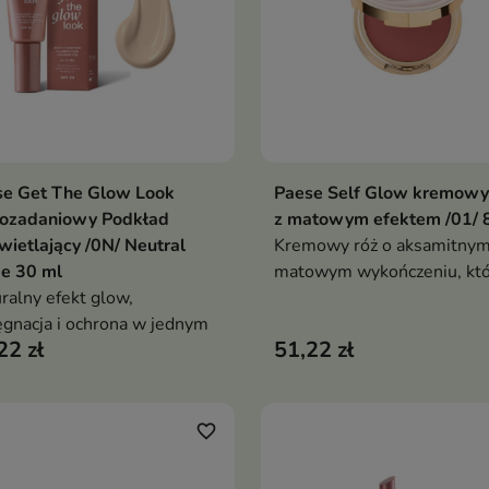
se Get The Glow Look
Paese Self Glow kremowy
Dodaj do koszyka
Dodaj do koszy


lozadaniowy Podkład
z matowym efektem /01/ 
wietlający /0N/ Neutral
Kremowy róż o aksamitnym
e 30 ml
matowym wykończeniu, któ
ralny efekt glow,
wtapia się w skórę, nadając 
ęgnacja i ochrona w jednym
naturalny rumieniec. Wyso
22 zł
51,22 zł
pigmentacja i możliwość
stopniowania koloru pozwa
dopasować efekt do każdej
okazji — od subtelnego po
favorite_border
wyrazisty