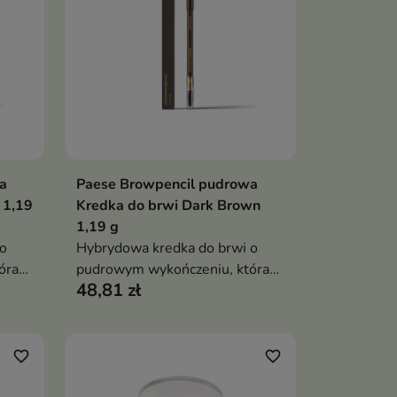
a
Paese Browpencil pudrowa
ka
Dodaj do koszyka

 1,19
Kredka do brwi Dark Brown
1,19 g
o
Hybrydowa kredka do brwi o
óra
pudrowym wykończeniu, która
48,81 zł
łączy trwałość kredki z
naturalnym efektem cienia.
ję,
Zapewnia precyzyjną aplikację,
oru i
stopniowalne nasycenie koloru i
favorite_border
favorite_border
matowy, naturalny rezultat