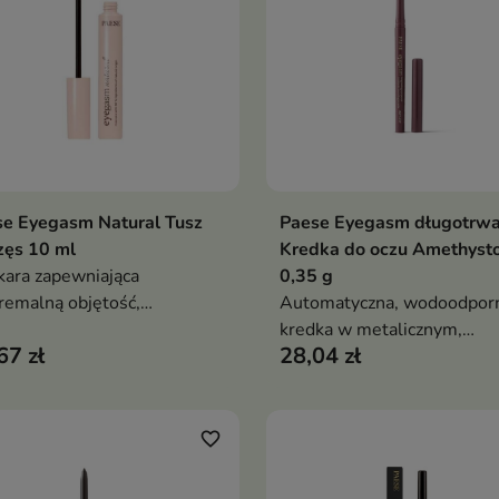
nerującymi
regenerującymi
se Eyegasm Natural Tusz
Paese Eyegasm długotrwa
Dodaj do koszyka
Dodaj do koszy


zęs 10 ml
Kredka do oczu Amethyst
ara zapewniająca
0,35 g
remalną objętość,
Automatyczna, wodoodpor
ręcenie i efekt push-up już
kredka w metalicznym,
67 zł
28,04 zł
ednym pociągnięciu. Łączy
bakłażanowym odcieniu z
nsywnie czarny tusz z
delikatnym brokatem. Kre
ęgnującą formułą,
konsystencja umożliwia sz
erającą kondycję rzęs.
aplikację i długotrwały efek
favorite_border
podkreślonego spojrzenia