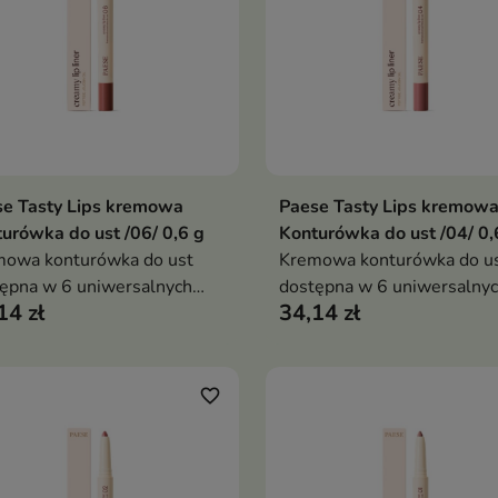
e Tasty Lips kremowa
Paese Tasty Lips kremow
Dodaj do koszyka
Dodaj do koszy


urówka do ust /06/ 0,6 g
Konturówka do ust /04/ 0,
mowa konturówka do ust
Kremowa konturówka do u
ępna w 6 uniwersalnych
dostępna w 6 uniwersalny
14 zł
34,14 zł
eniach nude, która pozwala
odcieniach nude, która poz
yzyjnie podkreślić kontur
precyzyjnie podkreślić kont
 zapewnia komfort noszenia i
ust, zapewnia komfort nosz
ga uzyskać efekt
pomaga uzyskać efekt
favorite_border
iejszych ust
pełniejszych ust