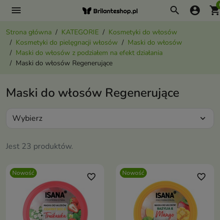
menu
search
account_circle
shopping_ca
Strona główna
KATEGORIE
Kosmetyki do włosów
Kosmetyki do pielęgnacji włosów
Maski do włosów
Maski do włosów z podziałem na efekt działania
Maski do włosów Regenerujące
Maski do włosów Regenerujące
Wybierz
expand_more
Jest 23 produktów.
Nowość
Nowość
favorite_border
favorite_border