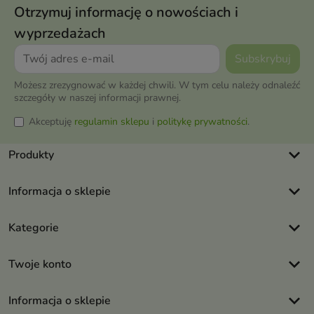
Otrzymuj informację o nowościach i
wyprzedażach
Możesz zrezygnować w każdej chwili. W tym celu należy odnaleźć
szczegóły w naszej informacji prawnej.
Akceptuję
regulamin sklepu
i
politykę prywatności
.
keyboard_arrow_down
Produkty
keyboard_arrow_down
Informacja o sklepie
keyboard_arrow_down
Kategorie
keyboard_arrow_down
Twoje konto
keyboard_arrow_down
Informacja o sklepie