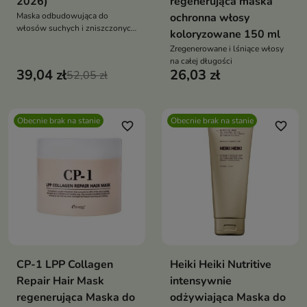
2026)
regenerująca maska
Maska odbudowująca do
ochronna włosy
włosów suchych i zniszczonych
koloryzowane 150 ml
ceramidy olej migdałowy i
Zregenerowane i lśniące włosy
makadamia proteiny
na całej długości
wygładzenie blask mniej
39,04 zł
26,03 zł
52,05 zł
puszenia i łamliwości
Obecnie brak na stanie
Obecnie brak na stanie
favorite_border
favorite_border
CP-1 LPP Collagen
Heiki Heiki Nutritive
Repair Hair Mask
intensywnie
regenerująca Maska do
odżywiająca Maska do