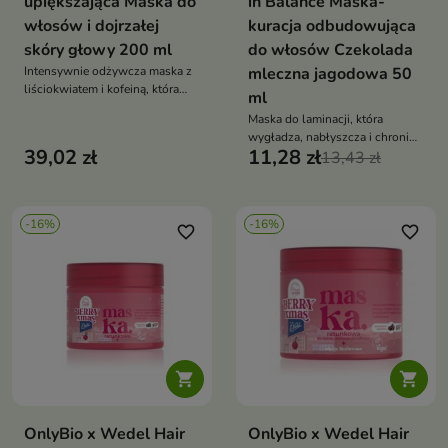
upiększająca Maska do
in Balance Maska-
włosów i dojrzałej
kuracja odbudowująca
skóry głowy 200 ml
do włosów Czekolada
Intensywnie odżywcza maska z
mleczna jagodowa 50
liściokwiatem i kofeiną, która
ml
wzmacnia włosy, przywraca im
Maska do laminacji, która
sprężystość, miękkość i
wygładza, nabłyszcza i chroni
jedwabistą gładkość już po
39,02 zł
11,28 zł
włosy, otulając je zapachem
13,43 zł
pierwszym użyciu
mlecznej czekolady z jagodami
-16%
-16%
favorite_border
favorite_border


OnlyBio x Wedel Hair
OnlyBio x Wedel Hair