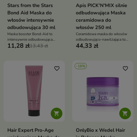
Stars from the Stars
Apis PICK'N'MIX silnie
Bond Aid Maska do
odbudowująca Maska
włosów intensywnie
ceramidowa do
odbudowująca 30 ml
włosów 250 ml
Maska booster Bond-Aid to
Ceramidowa maska do włosów
intensywnie odbudowująca
odbudowująco-nawilżająca to
11,28 zł
44,33 zł
kuracja, która wzmacnia włosy,
13,43 zł
intensywnie regenerujący
poprawia ich elastyczność i
kosmetyk do pielęgnacji włosów
przywraca im zdrowy wygląd
suchych, zniszczonych i
łamliwych. Wzmacnia strukturę
-16%
włosów, przywraca im
favorite_border
favorite_border
elastyczność, blask oraz
jedwabistą gładkość


Hair Expert Pro-Age
OnlyBio x Wedel Hair