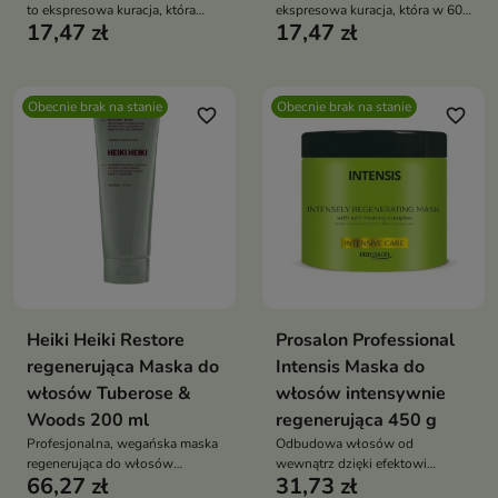
to ekspresowa kuracja, która
ekspresowa kuracja, która w 60
17,47 zł
17,47 zł
wygładza, regeneruje i
sekund regeneruje, wzmacnia i
przywraca włosom blask już w
przywraca włosom blask oraz
60 sekund
elastyczność
Obecnie brak na stanie
Obecnie brak na stanie
favorite_border
favorite_border
Heiki Heiki Restore
Prosalon Professional
regenerująca Maska do
Intensis Maska do
włosów Tuberose &
włosów intensywnie
Woods 200 ml
regenerująca 450 g
Profesjonalna, wegańska maska
Odbudowa włosów od
regenerująca do włosów
wewnątrz dzięki efektowi
66,27 zł
31,73 zł
suchych i zniszczonych.
termicznemu