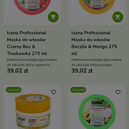


Isana Professional
Isana Professional
Maska do włosów
Maska do włosów
Czarny Bez &
Bazylia & Mango 275
Truskawka 275 ml
ml
Intensywnie pielęgnująca maska
Intensywnie pielęgnująca maska
do włosów, która zapewnia
do włosów, która pomaga
39,02 zł
39,02 zł
pasmom odpowiednią dawkę
przywrócić pasmom miękkość,
nawilżenia i odżywienia.
gładkość i zdrowy wygląd.
Nowość
Nowość
favorite_border
favorite_border