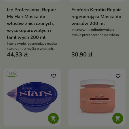
Ice Professional Repair
Ecoforia Keratin Repair
My Hair Maska do
regenerująca Maska do
włosów zniszczonych,
włosów 200 ml
wysokoporowatych i
Intensywnie odbudowująca
maska przeznaczona do włosów
łamliwych 200 ml
zniszczonych, osłabionych i
Intensywnie regenerująca maska
wymagających wzmocnienia.
stworzona z myślą o włosach
44,33 zł
30,90 zł
wymagających odbudowy i
wzmocnienia.
-16%
favorite_border
favorite_border

