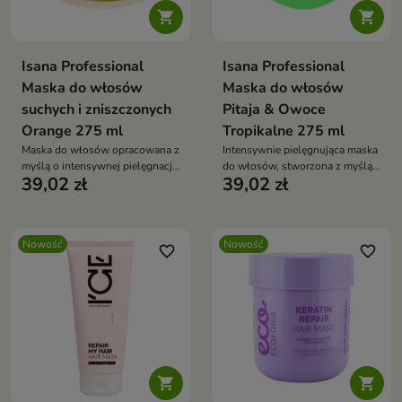


Isana Professional
Isana Professional
Maska do włosów
Maska do włosów
suchych i zniszczonych
Pitaja & Owoce
Orange 275 ml
Tropikalne 275 ml
Maska do włosów opracowana z
Intensywnie pielęgnująca maska
myślą o intensywnej pielęgnacji
do włosów, stworzona z myślą
39,02 zł
39,02 zł
włosów suchych, zniszczonych
o włosach suchych, matowych i
i osłabionych.
wymagających regeneracji.
Nowość
Nowość
favorite_border
favorite_border

