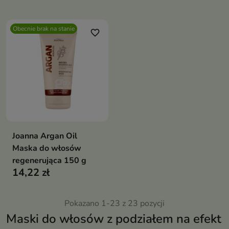
Odbudowuje strukturę włosa,
intensywnie nawilża, wygładza i
chroni przed łamliwością,
Obecnie brak na stanie
puszeniem i uszkodzeniami
favorite_border
termicznymi
Joanna Argan Oil
Maska do włosów
regenerująca 150 g
14,22 zł
Pokazano 1-23 z 23 pozycji
Maski do włosów z podziałem na efekt