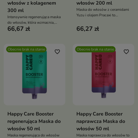
włosów z kolagenem
włosów 200 ml
300 ml
Maska do włosów z ceramidami
Yuzu i olejem Pracaxi to
Intensywnie regenerująca maska
intensywnie odżywcza kuracja,
do włosów, która wzmacnia,
która wygładza włosy,
66,67 zł
66,27 zł
nawilża i wygładza zniszczone
przywraca im blask i poprawia
pasma, przywracając im
ich elastyczność
miękkość i blask
Obecnie brak na stanie
Obecnie brak na stanie
favorite_border
favorite_border
Happy Care Booster
Happy Care Booster
regenerująca Maska do
naprawcza Maska do
włosów 50 ml
włosów 50 ml
Maska regenerująca do włosów
Maska naprawcza do włosów to