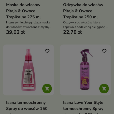
Maska do włosów
Odżywka do włosów
Pitaja & Owoce
Pitaja & Owoce
Tropikalne 275 ml
Tropikalne 250 ml
Intensywnie pielęgnująca maska
Odżywka do włosów, która
do włosów, stworzona z myślą
zapewnia codzienną pielęgnację
39,02 zł
22,78 zł
o włosach suchych, matowych i
włosów potrzebujących
wymagających regeneracji.
nawilżenia, wygładzenia i
odżywienia.
favorite_border
favorite_border


Isana termoochronny
Isana Love Your Style
Spray do włosów 150
termoochronny Spray