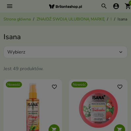
menu
search
account_circle
shopping_ca
Strona główna
ZNAJDŹ SWOJĄ ULUBIONĄ MARKĘ
I
Isana
Isana
Wybierz
expand_more
Jest 49 produktów.
Nowość
Nowość
favorite_border
favorite_border

