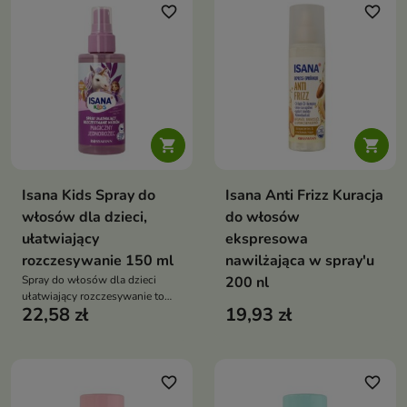
favorite_border
favorite_border


Isana Kids Spray do
Isana Anti Frizz Kuracja
włosów dla dzieci,
do włosów
ułatwiający
ekspresowa
rozczesywanie 150 ml
nawilżająca w spray'u
Spray do włosów dla dzieci
200 nl
ułatwiający rozczesywanie to
22,58 zł
19,93 zł
delikatny kosmetyk bez
spłukiwania, który wygładza
włosy, ułatwia ich
rozczesywanie i sprawia, że
codzienna pielęgnacja staje się
favorite_border
favorite_border
szybka i przyjemna