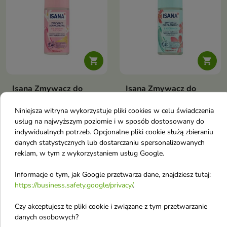


Isana Zmywacz do
Isana Zmywacz do
paznokci bez acetonu
paznokci o zapachu
Niniejsza witryna wykorzystuje pliki cookies w celu świadczenia
125
migdałowym 125 ml
usług na najwyższym poziomie i w sposób dostosowany do
Zmywacz do paznokci szybkie i
Zmywacz do paznokci szybkie i
indywidualnych potrzeb. Opcjonalne pliki cookie służą zbieraniu
delikatne usuwanie lakieru
dokładne usuwanie lakieru
9,74 zł
8,95 zł
danych statystycznych lub dostarczaniu spersonalizowanych
pielęgnuje płytkę cytrusowy
pielęgnacja z emolientem świeży
zapach odpowiedni także do
owocowy zapach bez zbędnego
reklam, w tym z wykorzystaniem usług Google.
sztucznych paznokci
tarcia
Informacje o tym, jak Google przetwarza dane, znajdziesz tutaj:
favorite_border
favorite_border
https://business.safety.google/privacy/
.
Czy akceptujesz te pliki cookie i związane z tym przetwarzanie
danych osobowych?