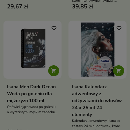
które intensywnie nawilża i
29,67 zł
39,85 zł
przywraca naturalny blask
włosom matowym już po kilku
dniach stosowania
favorite_border
favorite_border


Isana Men Dark Ocean
Isana Kalendarz
Woda po goleniu dla
adwentowy z
mężczyzn 100 ml
odżywkami do włosów
Odświeżająca woda po goleniu
24 x 25 ml 24
o wyrazistym, męskim zapachu,
elementy
która koi skórę i przywraca jej
Kalendarz adwentowy Isana to
komfort po goleniu
zestaw 24 mini odżywek, które