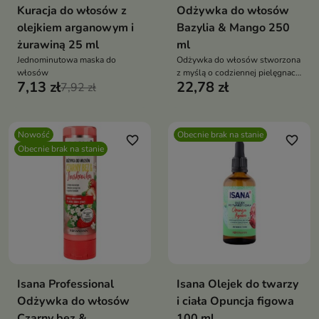
Kuracja do włosów z
Odżywka do włosów
olejkiem arganowym i
Bazylia & Mango 250
żurawiną 25 ml
ml
Jednominutowa maska do
Odżywka do włosów stworzona
włosów
z myślą o codziennej pielęgnacji
7,13 zł
22,78 zł
7,92 zł
włosów potrzebujących
odżywienia, wygładzenia i
odpowiedniego nawilżenia.
Nowość
Obecnie brak na stanie
favorite_border
favorite_border
Obecnie brak na stanie
Isana Professional
Isana Olejek do twarzy
Odżywka do włosów
i ciała Opuncja figowa
Czarny bez &
100 ml