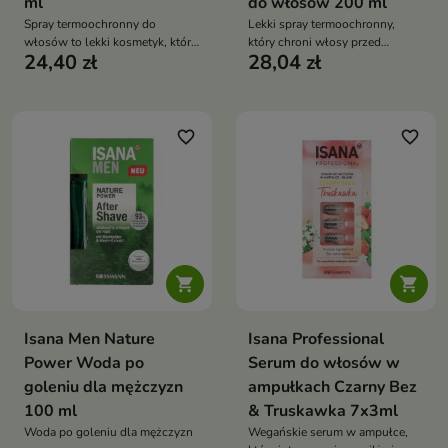
ml
do włosów 200 ml
Spray termoochronny do
Lekki spray termoochronny,
włosów to lekki kosmetyk, który
który chroni włosy przed
24,40 zł
28,04 zł
skutecznie zabezpiecza włosy
temperaturą do 220°C, wygładza
przed wysoką temperaturą
je, nadaje blask i ułatwia
podczas stylizacji. Chroni przed
stylizację — idealny przed
przesuszeniem i uszkodzeniami,
suszeniem, prostowaniem i
jednocześnie nadając włosom
kręceniem
favorite_border
favorite_border
blask i miękkość


Isana Men Nature
Isana Professional
Power Woda po
Serum do włosów w
goleniu dla mężczyzn
ampułkach Czarny Bez
100 ml
& Truskawka 7x3ml
Woda po goleniu dla mężczyzn
Wegańskie serum w ampułce,