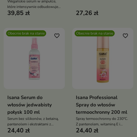
Wegańskie serum w ampułce,
które intensywnie odbudowuje i
39,85 zł
27,26 zł
nawilża włosy zniszczone,
przywracając im zdrowy wygląd
i naturalny blask
Obecnie brak na stanie
Obecnie brak na stanie
favorite_border
favorite_border
Isana Serum do
Isana Professional
włosów jedwabisty
Spray do włosów
połysk 100 ml
termoochronny 200 ml
Serum bez silikonów, z betainą,
Spray termoochronny do 230°C.
pantenolem i ekstraktami z
Z pantenolem, witaminą E i
24,40 zł
24,40 zł
magnolii i lotosu. Wygładza,
olejami. Chroni, wygładza i
odżywia i nadaje włosom blask i
zapobiega puszeniu włosów