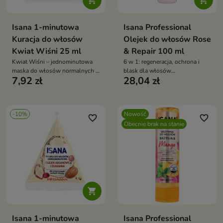


Isana 1-minutowa
Isana Professional
Kuracja do włosów
Olejek do włosów Rose
Kwiat Wiśni 25 ml
& Repair 100 ml
Kwiat Wiśni – jednominutowa
6 w 1: regeneracja, ochrona i
maska do włosów normalnych i
blask dla włosów
7,92 zł
28,04 zł
przetłuszczających się, odżywia,
wymagających intensywnej
wzmacnia i nadaje przyjemny
pielęgnacji
wiśniowy zapach
-10%
Nowość
favorite_border
favorite_border
Obecnie brak na stanie

Isana 1-minutowa
Isana Professional