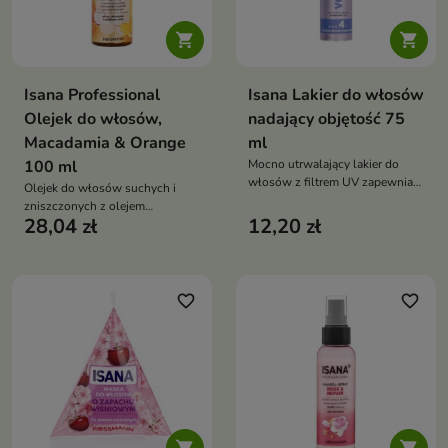


Isana Professional
Isana Lakier do włosów
Olejek do włosów,
nadający objętość 75
Macadamia & Orange
ml
100 ml
Mocno utrwalający lakier do
włosów z filtrem UV zapewnia
Olejek do włosów suchych i
trwałość fryzury, nadaje objętość
zniszczonych z olejem
i chroni przed słońcem, nie
28,04 zł
12,20 zł
makadamia i olejkiem
obciążając włosów
pomarańczowym odżywia,
regeneruje, dodaje blasku i
sprężystości bez obciążania
favorite_border
favorite_border