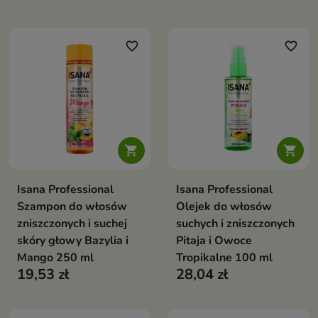
wygładzają i regenerują włosy
zniszczone i łamliwe
favorite_border
favorite_border


Isana Professional
Isana Professional
Szampon do włosów
Olejek do włosów
zniszczonych i suchej
suchych i zniszczonych
skóry głowy Bazylia i
Pitaja i Owoce
Mango 250 ml
Tropikalne 100 ml
19,53 zł
28,04 zł