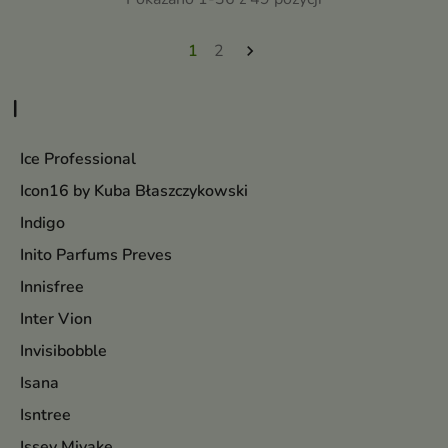
1
2

I
Ice Professional
Icon16 by Kuba Błaszczykowski
Indigo
Inito Parfums Preves
Innisfree
Inter Vion
Invisibobble
Isana
Isntree
Issey Miyake