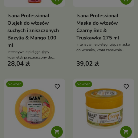
Isana Professional
Isana Professional
Olejek do włosów
Maska do włosów
suchych i zniszczonych
Czarny Bez &
Bazylia & Mango 100
Truskawka 275 ml
ml
Intensywnie pielęgnująca maska
do włosów, która zapewnia
Intensywnie pielęgnujący
pasmom odpowiednią dawkę
kosmetyk przeznaczony do
nawilżenia i odżywienia.
28,04 zł
39,02 zł
włosów suchych, osłabionych i
wymagających wygładzenia.
Nowość
Nowość
favorite_border
favorite_border

