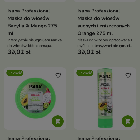
Isana Professional
Isana Professional
Maska do włosów
Maska do włosów
Bazylia & Mango 275
suchych i zniszczonych
ml
Orange 275 ml
Intensywnie pielęgnująca maska
Maska do włosów opracowana z
do włosów, która pomaga
myślą o intensywnej pielęgnacji
39,02 zł
39,02 zł
przywrócić pasmom miękkość,
włosów suchych, zniszczonych
gładkość i zdrowy wygląd.
i osłabionych.
Nowość
Nowość
favorite_border
favorite_border


Isana Professional
Isana Professional