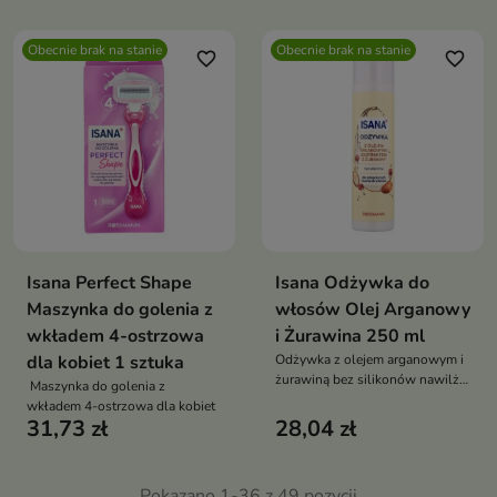
miękkość
Obecnie brak na stanie
Obecnie brak na stanie
favorite_border
favorite_border
Isana Perfect Shape
Isana Odżywka do
Maszynka do golenia z
włosów Olej Arganowy
wkładem 4-ostrzowa
i Żurawina 250 ml
dla kobiet 1 sztuka
Odżywka z olejem arganowym i
żurawiną bez silikonów nawilża
Maszynka do golenia z
wygładza nabłyszcza ułatwia
wkładem 4-ostrzowa dla kobiet
rozczesywanie dla włosów
31,73 zł
28,04 zł
suchych i zniszczonych
Pokazano 1-36 z 49 pozycji