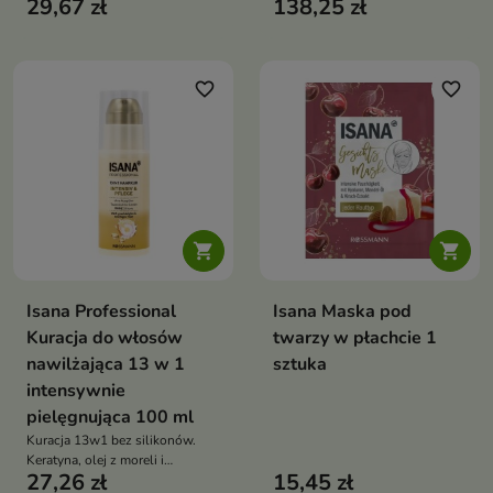
29,67 zł
138,25 zł
dzień po dniu odżywiają,
regenerują i nabłyszczają włosy,
tworząc świąteczną rutynę
pielęgnacyjną
favorite_border
favorite_border


Isana Professional
Isana Maska pod
Kuracja do włosów
twarzy w płachcie 1
nawilżająca 13 w 1
sztuka
intensywnie
pielęgnująca 100 ml
Kuracja 13w1 bez silikonów.
Keratyna, olej z moreli i
27,26 zł
15,45 zł
stokrotka wzmacniają,