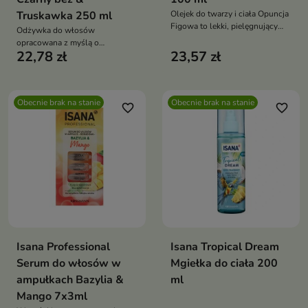
Truskawka 250 ml
Olejek do twarzy i ciała Opuncja
Figowa to lekki, pielęgnujący
Odżywka do włosów
olejek, który nawilża, zmiękcza i
opracowana z myślą o
wygładza skórę. Zapewnia
22,78 zł
23,57 zł
pielęgnacji włosów matowych,
komfort bez uczucia tłustości,
osłabionych i pozbawionych
pozostawiając skórę miękką i
blasku.
pachnącą świeżą nutą opuncji
figowej
Obecnie brak na stanie
Obecnie brak na stanie
favorite_border
favorite_border
Isana Professional
Isana Tropical Dream
Serum do włosów w
Mgiełka do ciała 200
ampułkach Bazylia &
ml
Mango 7x3ml