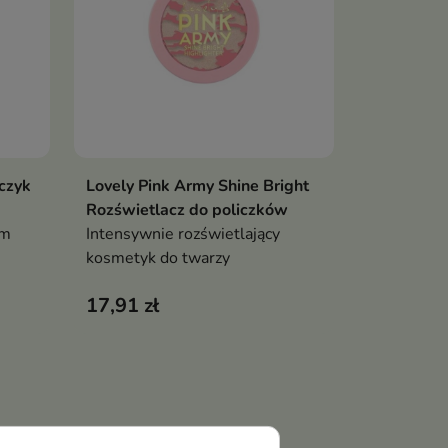
zczyk
Lovely Pink Army Shine Bright
ka
Pokaż szczegóły
Rozświetlacz do policzków
ym
Intensywnie rozświetlający
kosmetyk do twarzy
17,91 zł