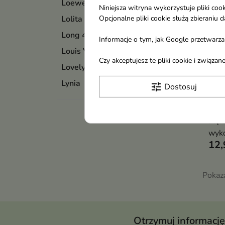
Loewe
Niniejsza witryna wykorzystuje pliki c
Opcjonalne pliki cookie służą zbierani
Lolita Lempicka
Long 4 Lashes
Informacje o tym, jak Google przetwarza 
Louis Vuitton
Czy akceptujesz te pliki cookie i związ
Lovely
Lynia
tune
Dostosuj
Love
do u
Pięk
wyk
12,
Pokaza
Otrzymuj informację