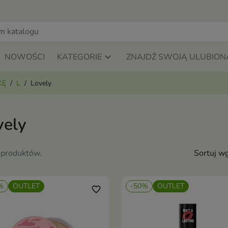
NOWOŚCI
KATEGORIE
ZNAJDŹ SWOJĄ ULUBION
KĘ
L
Lovely
vely
 produktów.
Sortuj wg
%
OUTLET
-50%
OUTLET
favorite_border