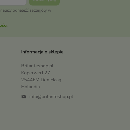
należy odnaleźć szczegóły w
ości
.
Informacja o sklepie
Brilanteshop.pl
Koperwerf 27
2544EM Den Haag
Holandia
info@brilanteshop.pl
mail