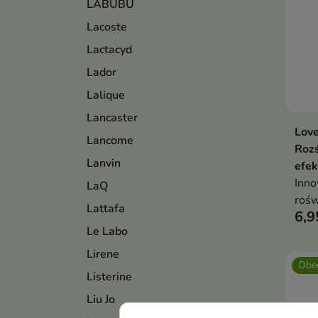
LABUBU
Lacoste
Lactacyd
Lador
Lalique
Lancaster
Love
Lancome
Rozś
Lanvin
efek
Inno
LaQ
rośw
Lattafa
6,9
Le Labo
Lirene
Obec
Listerine
Liu Jo