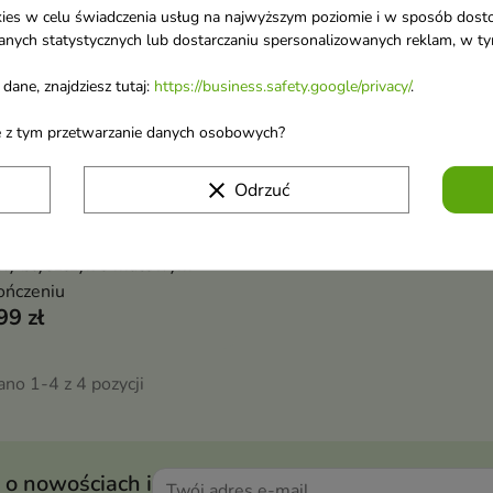
ookies w celu świadczenia usług na najwyższym poziomie i w sposób dos
u danych statystycznych lub dostarczaniu spersonalizowanych reklam, w 
dane, znajdziesz tutaj:
https://business.safety.google/privacy/
.
ane z tym przetwarzanie danych osobowych?
clear
Odrzuć
ly Extra Lasting Błyszczyk
Pokaż szczegóły
st /5/
ny błyszczyk o matowym
ończeniu
99 zł
no 1-4 z 4 pozycji
 o nowościach i