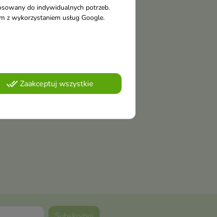
tosowany do indywidualnych potrzeb.
tym z wykorzystaniem usług Google.
done_all
Zaakceptuj wszystkie