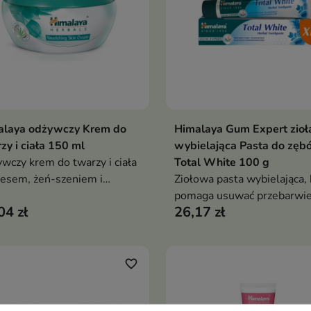
alaya odżywczy Krem do
Himalaya Gum Expert zio
Dodaj do koszyka
Dodaj do koszy


zy i ciała 150 ml
wybielająca Pasta do zęb
wczy krem do twarzy i ciała
Total White 100 g
oesem, żeń-szeniem i
Ziołowa pasta wybielająca, 
jskim drzewem kino, który
pomaga usuwać przebarwie
04 zł
26,17 zł
ga nawilżać, wygładzać
wspiera zdrowie dziąseł or
 przywracać skórze miękkość
zapewnia świeży oddech i
astyczność
widocznie bielsze zęby już 
tygodniach
favorite_border