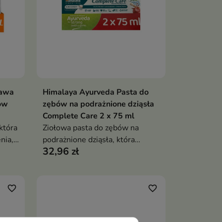
ława
Himalaya Ayurveda Pasta do
ka
Dodaj do koszyka

ów
zębów na podrażnione dziąsła
Complete Care 2 x 75 ml
która
Ziołowa pasta do zębów na
nia,
podrażnione dziąsła, która
32,96 zł
az
pomaga ograniczać krwawienie
dziąseł, wspiera ochronę przed
po 2
próchnicą oraz zapewnia
długotrwałą świeżość oddechu
favorite_border
favorite_border