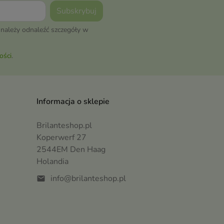
należy odnaleźć szczegóły w
ości
.
Informacja o sklepie
Brilanteshop.pl
Koperwerf 27
2544EM Den Haag
Holandia
info@brilanteshop.pl
mail