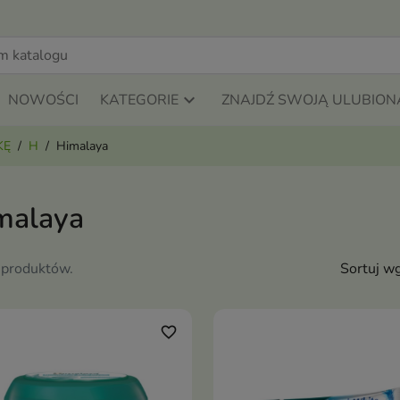
NOWOŚCI
KATEGORIE
ZNAJDŹ SWOJĄ ULUBION
KĘ
H
Himalaya
malaya
 produktów.
Sortuj wg
favorite_border