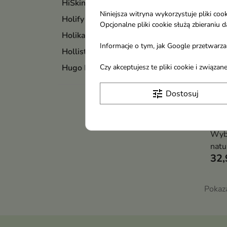
HiSkin
Niniejsza witryna wykorzystuje pliki c
Holify
Opcjonalne pliki cookie służą zbierani
Holika Holika
Informacje o tym, jak Google przetwarza 
Hollister
Czy akceptujesz te pliki cookie i związ
Hugo Boss
tune
Dostosuj
Him
wybi
Spar
Wybi
natu
32,
enzy
poma
wspi
Pokaza
zape
dług