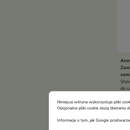
Arom
Zaw
samo
Styl
do s
pusz
7,3
Niniejsza witryna wykorzystuje pliki c
Opcjonalne pliki cookie służą zbierani
Informacje o tym, jak Google przetwarza 