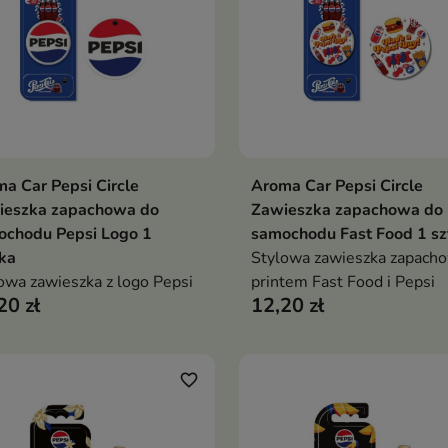
a Car Pepsi Circle
Aroma Car Pepsi Circle
Dodaj do koszyka
Dodaj do koszy


ieszka zapachowa do
Zawieszka zapachowa do
ochodu Pepsi Logo 1
samochodu Fast Food 1 sz
ka
Stylowa zawieszka zapacho
owa zawieszka z logo Pepsi
printem Fast Food i Pepsi
20 zł
12,20 zł
favorite_border