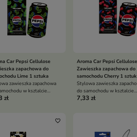
a Car Pepsi Cellulose
Aroma Car Pepsi Cellulos
Dodaj do koszyka
Dodaj do koszy


ieszka zapachowa do
Zawieszka zapachowa do
ochodu Lime 1 sztuka
samochodu Cherry 1 sztuk
owa zawieszka zapachowa
Stylowa zawieszka zapach
amochodu w ksztalcie
do samochodu w ksztalcie
3 zł
7,33 zł
ki Pepsi Max Lime
puszki Pepsi Max Cherry
favorite_border