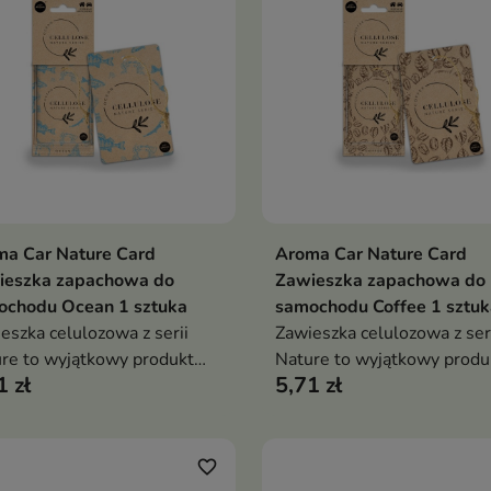
ma Car Nature Card
Aroma Car Nature Card
Dodaj do koszyka
Dodaj do koszy


ieszka zapachowa do
Zawieszka zapachowa do
ochodu Ocean 1 sztuka
samochodu Coffee 1 sztuk
eszka celulozowa z serii
Zawieszka celulozowa z ser
re to wyjątkowy produkt
Nature to wyjątkowy produ
1 zł
5,71 zł
irowany naturą
inspirowany naturą
favorite_border