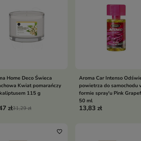
ma Home Deco Świeca
Aroma Car Intenso Odświ
Dodaj do koszyka
Dodaj do koszy


achowa Kwiat pomarańczy
powietrza do samochodu 
kaliptusem 115 g
formie spray'u Pink Grapef
50 ml
47 zł
13,83 zł
31,29 zł
favorite_border