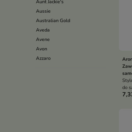
Aunt Jackie's
Aussie
Australian Gold
Aveda
Avene
Avon
Azzaro
Arom
Zaw
sam
Styl
do s
7,3
pusz