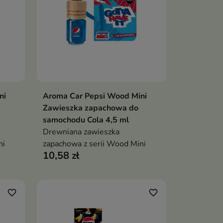
ni
Aroma Car Pepsi Wood Mini
ka
Dodaj do koszyka

Zawieszka zapachowa do
samochodu Cola 4,5 ml
Drewniana zawieszka
ni
zapachowa z serii Wood Mini
10,58 zł
favorite_border
favorite_border