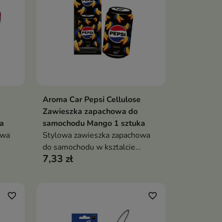
e
Aroma Car Pepsi Cellulose
ka
Dodaj do koszyka

Zawieszka zapachowa do
a
samochodu Mango 1 sztuka
owa
Stylowa zawieszka zapachowa
do samochodu w ksztalcie
7,33 zł
puszki Pepsi Max Mango
favorite_border
favorite_border