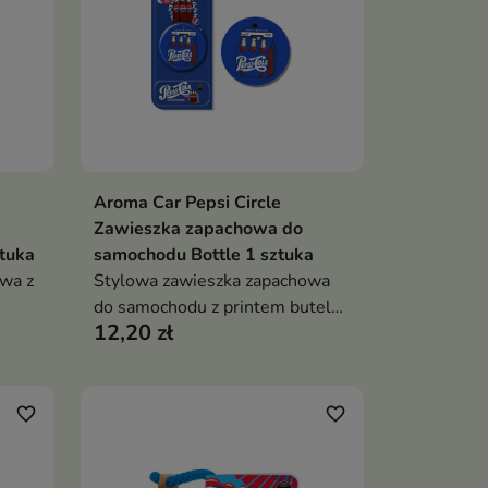
Aroma Car Pepsi Circle
ka
Dodaj do koszyka

Zawieszka zapachowa do
tuka
samochodu Bottle 1 sztuka
wa z
Stylowa zawieszka zapachowa
do samochodu z printem butelek
12,20 zł
Pepsi
favorite_border
favorite_border