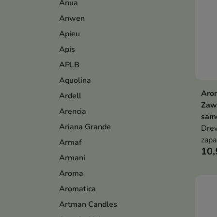
Anua
Anwen
Apieu
Apis
APLB
Aquolina
Aro
Ardell
Zaw
Arencia
samo
Ariana Grande
Drew
zapa
Armaf
10,
Armani
Aroma
Aromatica
Artman Candles