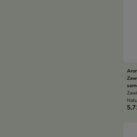
Aro
Zaw
sam
Zawi
Natu
5,7
insp