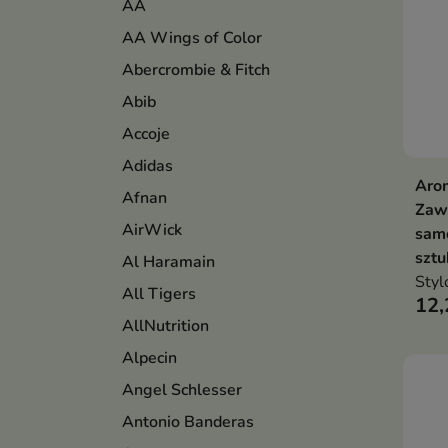
AA
AA Wings of Color
Abercrombie & Fitch
Abib
Accoje
Adidas
Arom
Afnan
Zaw
AirWick
sam
sztu
Al Haramain
Styl
All Tigers
12,
AllNutrition
Alpecin
Angel Schlesser
Antonio Banderas