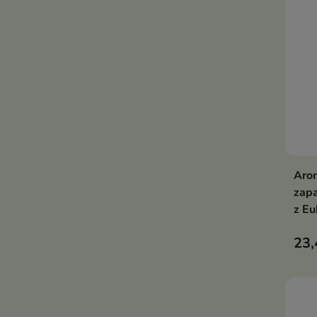
Aro
zap
z Eu
23,