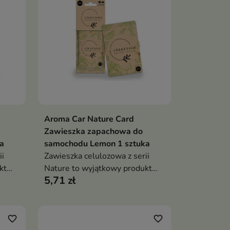
Aroma Car Nature Card
ka
Dodaj do koszyka

Zawieszka zapachowa do
a
samochodu Lemon 1 sztuka
ii
Zawieszka celulozowa z serii
kt
Nature to wyjątkowy produkt
5,71 zł
inspirowany naturą
favorite_border
favorite_border