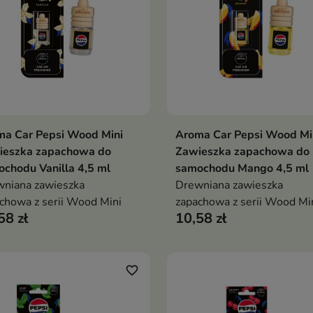
ma Car Pepsi Wood Mini
Aroma Car Pepsi Wood Mi
Dodaj do koszyka
Dodaj do koszy


ieszka zapachowa do
Zawieszka zapachowa do
chodu Vanilla 4,5 ml
samochodu Mango 4,5 ml
niana zawieszka
Drewniana zawieszka
chowa z serii Wood Mini
zapachowa z serii Wood Mi
58 zł
10,58 zł
favorite_border