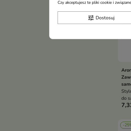
Czy akceptujesz te pliki cookie i związ
tune
Dostosuj
Arom
Zaw
samo
Styl
do s
7,3
pusz
-25