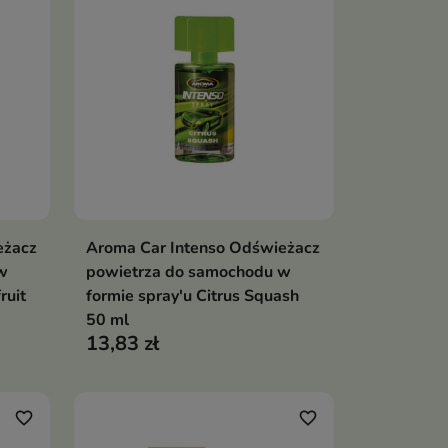
eżacz
Aroma Car Intenso Odświeżacz
ka
Dodaj do koszyka

w
powietrza do samochodu w
ruit
formie spray'u Citrus Squash
50 ml
13,83 zł
favorite_border
favorite_border