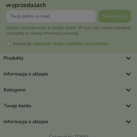
wyprzedażach
Możesz zrezygnować w każdej chwili. W tym celu należy odnaleźć
szczegóły w naszej informacji prawnej.
Akceptuję
regulamin sklepu
i
politykę prywatności
.
keyboard_arrow_down
Produkty
keyboard_arrow_down
Informacja o sklepie
keyboard_arrow_down
Kategorie
keyboard_arrow_down
Twoje konto
keyboard_arrow_down
Informacja o sklepie