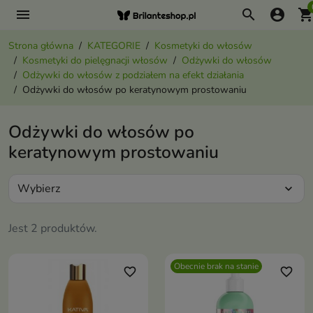
menu
search
account_circle
shopping_ca
Strona główna
KATEGORIE
Kosmetyki do włosów
Kosmetyki do pielęgnacji włosów
Odżywki do włosów
Odżywki do włosów z podziałem na efekt działania
Odżywki do włosów po keratynowym prostowaniu
Odżywki do włosów po
keratynowym prostowaniu
Wybierz
expand_more
Jest 2 produktów.
Obecnie brak na stanie
favorite_border
favorite_border