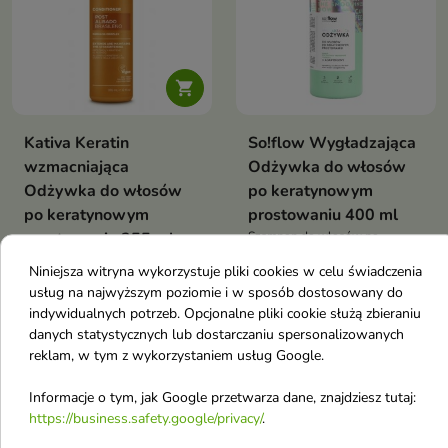

Kativa Keratin
So!flow Wygładzająca
wzmacniająca
Odżywka do włosów
Odżywka do włosów
po keratynowym
po keratynowym
prostowaniu 400 ml
prostowaniu 355 ml
Szampon do włosów po
keratynowym prostowaniu
53,28 zł
25,19 zł
Niniejsza witryna wykorzystuje pliki cookies w celu świadczenia
so!flow – delikatnie oczyszcza,
wygładza i przedłuża efekt
usług na najwyższym poziomie i w sposób dostosowany do
prostych, lśniących włosów.
indywidualnych potrzeb. Opcjonalne pliki cookie służą zbieraniu
Zawiera wegańską keratynę i
Pokazano 1-2 z 2 pozycji
danych statystycznych lub dostarczaniu spersonalizowanych
adaptogeny
reklam, w tym z wykorzystaniem usług Google.
Odżywki do włosów z podziałem na
efekt działania
Informacje o tym, jak Google przetwarza dane, znajdziesz tutaj:
https://business.safety.google/privacy/
.