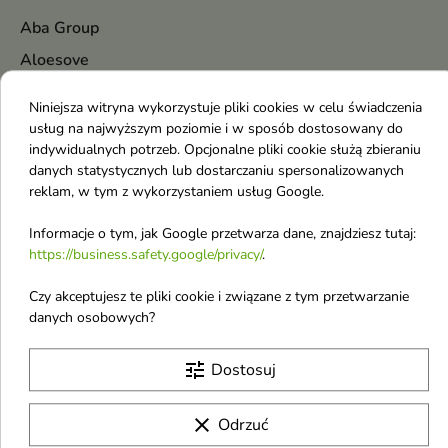
Aba Group
Aloesove
Apothe
Niniejsza witryna wykorzystuje pliki cookies w celu świadczenia
Amouage
usług na najwyższym poziomie i w sposób dostosowany do
indywidualnych potrzeb. Opcjonalne pliki cookie służą zbieraniu
Auraa Desire
danych statystycznych lub dostarczaniu spersonalizowanych
AA
reklam, w tym z wykorzystaniem usług Google.
AA Wings of Color
Informacje o tym, jak Google przetwarza dane, znajdziesz tutaj:
Abercrombie & Fitch
https://business.safety.google/privacy/
.
Abib
Czy akceptujesz te pliki cookie i związane z tym przetwarzanie
Accoje
danych osobowych?
Adidas
tune
Dostosuj
Afnan
AirWick
clear
Odrzuć
Al Haramain