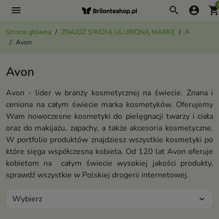
menu
search
account_circle
shopping_ca
Strona główna
ZNAJDŹ SWOJĄ ULUBIONĄ MARKĘ
A
Avon
Avon
Avon - lider w branży kosmetycznej na świecie. Znana i
ceniona na całym świecie marka kosmetyków. Oferujemy
Wam nowoczesne kosmetyki do pielęgnacji twarzy i ciała
oraz do makijażu, zapachy, a także akcesoria kosmetyczne.
W portfolio produktów znajdziesz wszystkie kosmetyki po
które sięga współczesna kobieta. Od 120 lat Avon oferuje
kobietom na całym świecie wysokiej jakości produkty,
sprawdź wszystkie w Polskiej drogerii internetowej.
Wybierz
expand_more