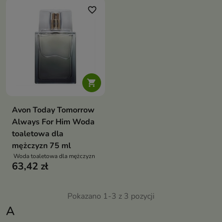
favorite_border

Avon Today Tomorrow
Always For Him Woda
toaletowa dla
mężczyzn 75 ml
Woda toaletowa dla mężczyzn
63,42 zł
Pokazano 1-3 z 3 pozycji
A