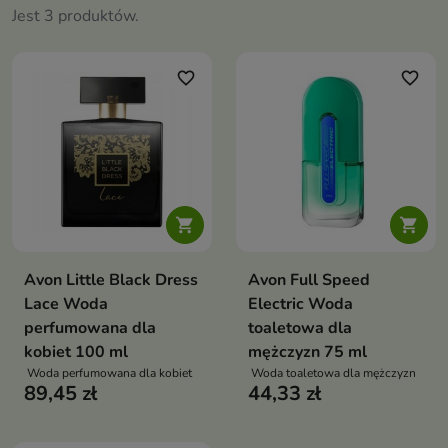
Jest 3 produktów.
favorite_border
favorite_border


Avon Little Black Dress
Avon Full Speed
Lace Woda
Electric Woda
perfumowana dla
toaletowa dla
kobiet 100 ml
mężczyzn 75 ml
Woda perfumowana dla kobiet
Woda toaletowa dla mężczyzn
89,45 zł
44,33 zł