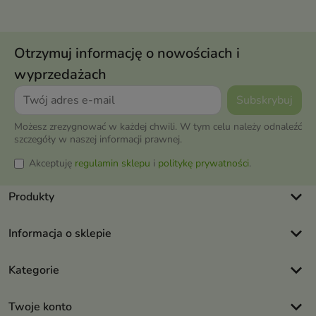
Otrzymuj informację o nowościach i
wyprzedażach
Możesz zrezygnować w każdej chwili. W tym celu należy odnaleźć
szczegóły w naszej informacji prawnej.
Akceptuję
regulamin sklepu
i
politykę prywatności
.
keyboard_arrow_down
Produkty
keyboard_arrow_down
Informacja o sklepie
keyboard_arrow_down
Kategorie
keyboard_arrow_down
Twoje konto