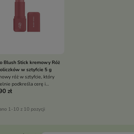
o Blush Stick kremowy Róż
Pokaż szczegóły
oliczków w sztyfcie 5 g
owy róż w sztyfcie, który
elnie podkreśla cerę i
90 zł
je jej świeżość bez wysiłku.
ersalny odcień stapia się ze
ą jak druga skóra,
ano 1-10 z 10 pozycji
wniając naturalny, zdrowy
eniec zawsze wtedy, gdy go
zebujesz