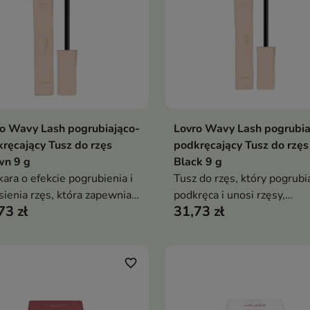
o Wavy Lash pogrubiająco-
Lovro Wavy Lash pogrubia
Dodaj do koszyka
Dodaj do koszy


ręcający Tusz do rzęs
podkręcający Tusz do rzęs
wn 9 g
Black 9 g
ara o efekcie pogrubienia i
Tusz do rzęs, który pogrubi
sienia rzęs, która zapewnia
podkręca i unosi rzęsy,
73 zł
31,73 zł
ralnie podkreślone
zapewniając intensywnie cz
rzenie oraz lekki, fluffy efekt
efekt bez rozmazywania
sklejania
favorite_border