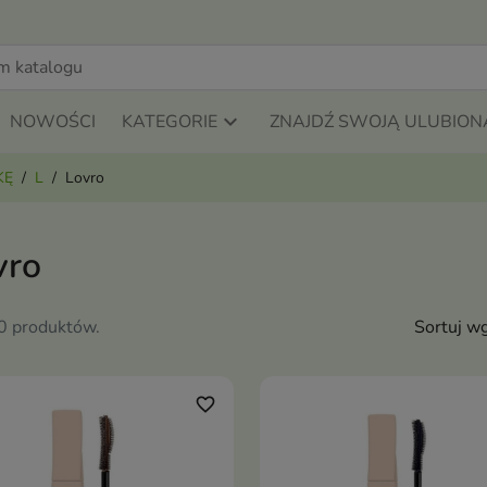
NOWOŚCI
KATEGORIE
ZNAJDŹ SWOJĄ ULUBION
KĘ
L
Lovro
vro
10 produktów.
Sortuj wg
favorite_border