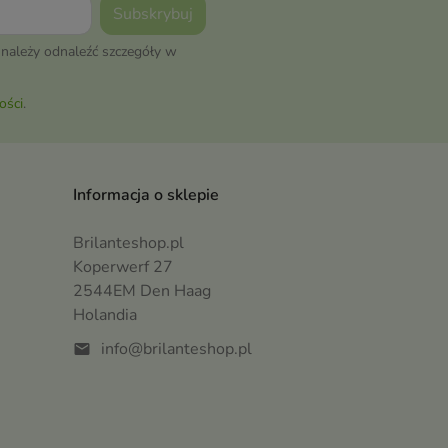
należy odnaleźć szczegóły w
ości
.
Informacja o sklepie
Brilanteshop.pl
Koperwerf 27
2544EM Den Haag
Holandia
info@brilanteshop.pl
mail