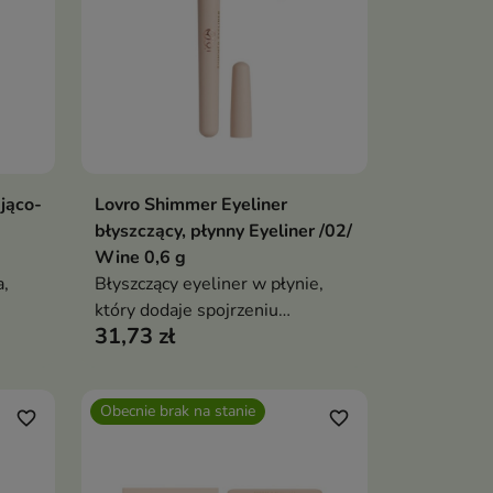
jąco-
Lovro Shimmer Eyeliner
ka
Dodaj do koszyka

błyszczący, płynny Eyeliner /02/
Wine 0,6 g
a,
Błyszczący eyeliner w płynie,
który dodaje spojrzeniu
31,73 zł
arny
świetlistego efektu i pozwala
stworzyć zarówno subtelną
kreskę, jak i wyrazisty makijaż
Obecnie brak na stanie
oka
favorite_border
favorite_border