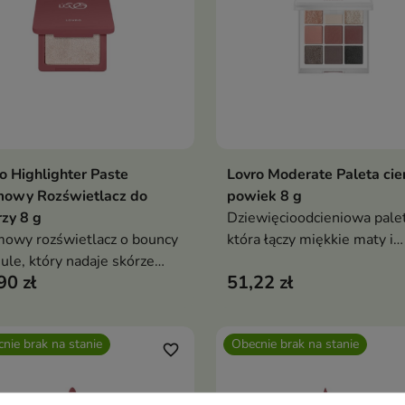
o Highlighter Paste
Lovro Moderate Paleta cie
Dodaj do koszyka
Dodaj do koszy


mowy Rozświetlacz do
powiek 8 g
zy 8 g
Dziewięcioodcieniowa palet
owy rozświetlacz o bouncy
która łączy miękkie maty i
ule, który nadaje skórze
magiczne błyski w harmonij
90 zł
51,22 zł
nsywny, mokry blask bez
ponadczasowej kolorystyce
tu ciężkości
nie brak na stanie
Obecnie brak na stanie
favorite_border