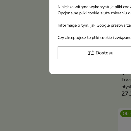
Niniejsza witryna wykorzystuje pliki c
Opcjonalne pliki cookie służą zbierani
Informacje o tym, jak Google przetwarza 
Czy akceptujesz te pliki cookie i związ
tune
Dostosuj
Lovr
zast
g
Trwa
błys
27,
miej
bez 
usto
Obec
subt
bett