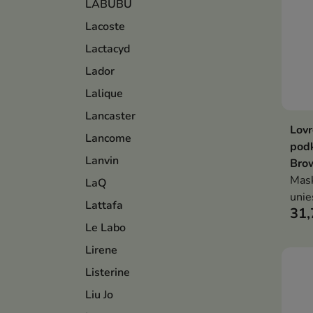
LABUBU
Lacoste
Lactacyd
Lador
Lalique
Lancaster
Lovr
Lancome
podk
Lanvin
Bro
Mask
LaQ
unie
Lattafa
31,
natu
Le Labo
spoj
bez 
Lirene
Listerine
Liu Jo