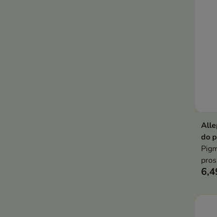
Alle
do p
Pigm
pro
6,4