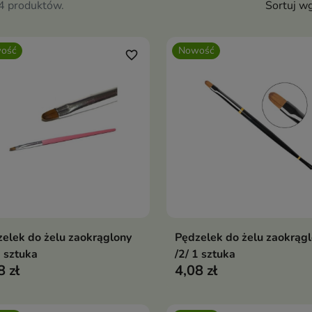
94 produktów.
Sortuj wg
ość
Nowość
favorite_border
elek do żelu zaokrąglony
Pędzelek do żelu zaokrąg
Dodaj do koszyka
Dodaj do koszy


1 sztuka
/2/ 1 sztuka
8 zł
4,08 zł