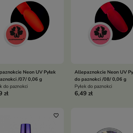
paznokcie Neon UV Pyłek
Allepaznokcie Neon UV Py
Dodaj do koszyka
Dodaj do koszy


aznokci /07/ 0,06 g
do paznokci /08/ 0,06 g
k do paznokci
Pyłek do paznokci
9 zł
6,49 zł
favorite_border