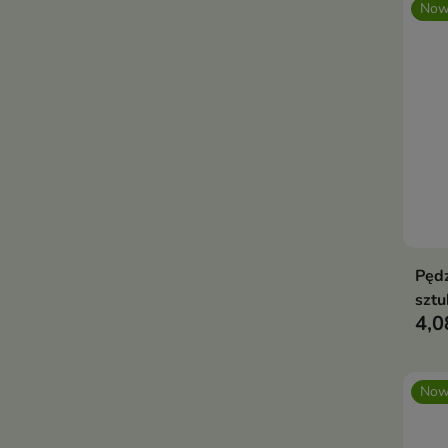
Now
Pędz
sztu
4,0
Now