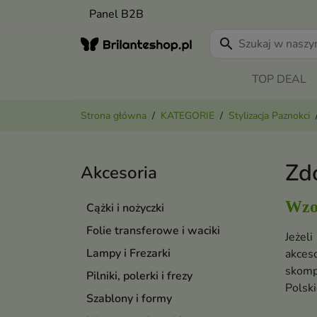
Panel B2B
search
TOP DEAL
Strona główna
KATEGORIE
Stylizacja Paznokci
Zd
Akcesoria
Wzor
Cążki i nożyczki
Folie transferowe i waciki
Jeżel
Lampy i Frezarki
akces
skomp
Pilniki, polerki i frezy
Polsk
Szablony i formy