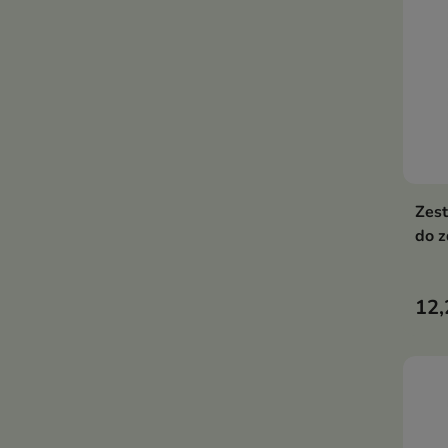
Zes
do z
12,