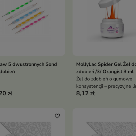
taw 5 dwustronnych Sond
MollyLac Spider Gel Żel d
Dodaj do koszyka
Dodaj do koszy


dobień
zdobień /3/ Orangist 3 ml
Żel do zdobień o gumowej
konsystencji – precyzyjne li
20 zł
8,12 zł
geometryczne wzory i
artystyczna swoboda
favorite_border