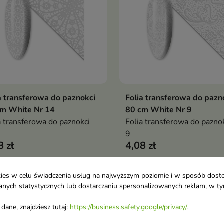
a transferowa do paznokci
Folia transferowa do pazn
Dodaj do koszyka
Dodaj do koszy


cm White Nr 14
80 cm White Nr 9
a transferowa do paznokci
Folia transferowa do paznok
9
8 zł
4,08 zł
ookies w celu świadczenia usług na najwyższym poziomie i w sposób dos
favorite_border
u danych statystycznych lub dostarczaniu spersonalizowanych reklam, w 
dane, znajdziesz tutaj:
https://business.safety.google/privacy/
.