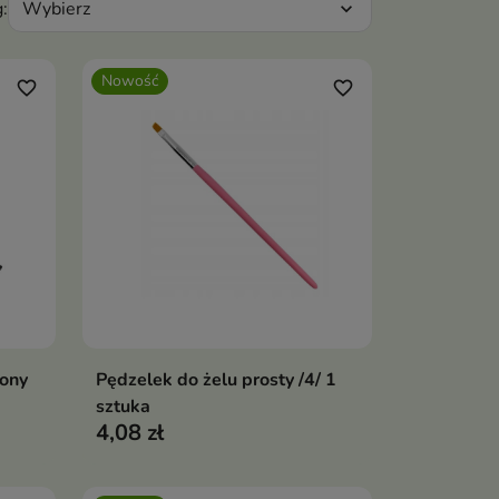
Wybierz
:
expand_more
Nowość
favorite_border
favorite_border
lony
Pędzelek do żelu prosty /4/ 1
ka
Dodaj do koszyka

sztuka
4,08 zł