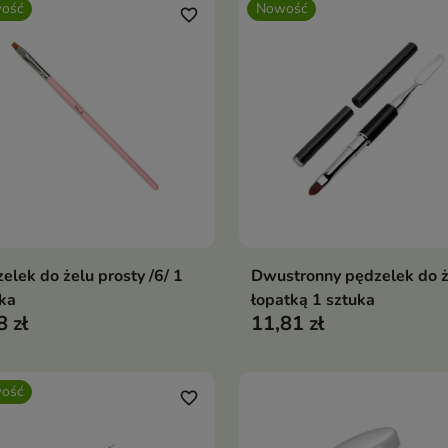
ość
Nowość
favorite_border
elek do żelu prosty /6/ 1
Dwustronny pędzelek do ż
Dodaj do koszyka
Dodaj do koszy


ka
łopatką 1 sztuka
8 zł
11,81 zł
ość
favorite_border