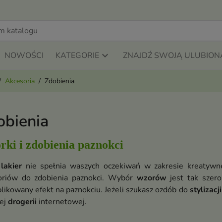
NOWOŚCI
KATEGORIE
ZNAJDŹ SWOJĄ ULUBION
Akcesoria
Zdobienia
obienia
ki i zdobienia paznokci
i
lakier
nie spełnia waszych oczekiwań w zakresie kreatyw
oriów do zdobienia paznokci. Wybór
wzorów
jest tak szero
likowany efekt na paznokciu. Jeżeli szukasz ozdób do
stylizacj
iej
drogerii
internetowej.