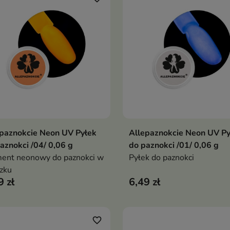
paznokcie Neon UV Pyłek
Allepaznokcie Neon UV Py
Dodaj do koszyka
Dodaj do koszy


aznokci /04/ 0,06 g
do paznokci /01/ 0,06 g
ent neonowy do paznokci w
Pyłek do paznokci
szku
9 zł
6,49 zł
favorite_border