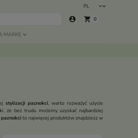
account_circle
shopping_cart
0
Ą MARKĘ
nej
stylizacji paznokci
, warto rozważyć użycie
ki, że bez trudu możemy uzyskać najbardziej
i paznokci
to najwięcej produktów znajdziesz w