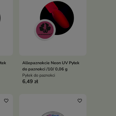
łek
Allepaznokcie Neon UV Pyłek
ka
Dodaj do koszyka

do paznokci /10/ 0,06 g
Pyłek do paznokci
6,49 zł
favorite_border
favorite_border