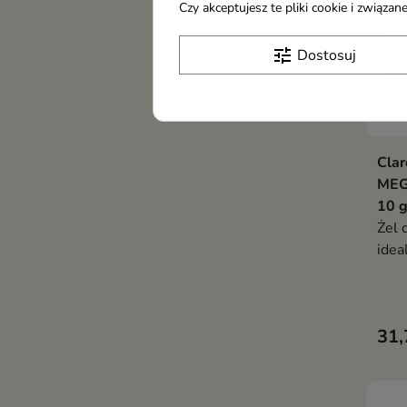
Czy akceptujesz te pliki cookie i związ
tune
Dostosuj
Clar
MEG
10 
Żel 
idea
prag
wiel
pazn
31,