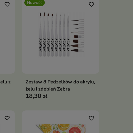
Nowość
favorite_border
favorite_border
elu z
Zestaw 8 Pędzelków do akrylu,
ka
Dodaj do koszyka

żelu i zdobień Zebra
18,30 zł
favorite_border
favorite_border