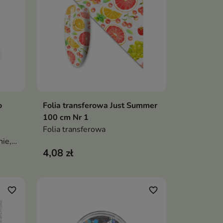
o
Folia transferowa Just Summer
ka
Dodaj do koszyka

100 cm Nr 1
Folia transferowa
nie,
4,08 zł
favorite_border
favorite_border