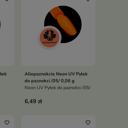
łek
Allepaznokcie Neon UV Pyłek
ka
Dodaj do koszyka

do paznokci /05/ 0,06 g
Neon UV Pyłek do paznokci /05/
6,49 zł
favorite_border
favorite_border