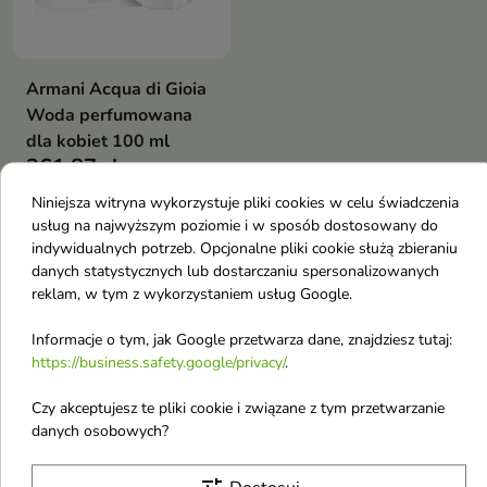
Armani Acqua di Gioia
Woda perfumowana
dla kobiet 100 ml
361,87 zł
Niniejsza witryna wykorzystuje pliki cookies w celu świadczenia
usług na najwyższym poziomie i w sposób dostosowany do
Pokazano 1-3 z 3 pozycji
indywidualnych potrzeb. Opcjonalne pliki cookie służą zbieraniu
Perfumy z podziałem na nuty
danych statystycznych lub dostarczaniu spersonalizowanych
reklam, w tym z wykorzystaniem usług Google.
zapachowe
Informacje o tym, jak Google przetwarza dane, znajdziesz tutaj:
Perfumy z główną nuta zapachową Amber
https://business.safety.google/privacy/
.
Perfumy z główną nuta zapachową Aromatyczny
Czy akceptujesz te pliki cookie i związane z tym przetwarzanie
Perfumy z główną nuta zapachową Białe Kwiaty
danych osobowych?
Perfumy z główną nuta zapachową Cytrusowy