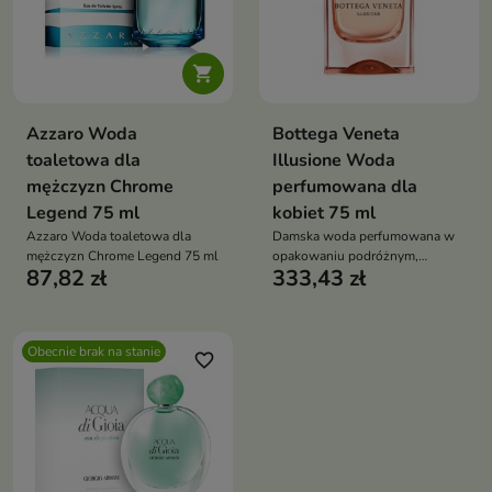

Azzaro Woda
Bottega Veneta
toaletowa dla
Illusione Woda
mężczyzn Chrome
perfumowana dla
Legend 75 ml
kobiet 75 ml
Azzaro Woda toaletowa dla
Damska woda perfumowana w
mężczyzn Chrome Legend 75 ml
opakowaniu podróżnym,
87,82 zł
333,43 zł
kwiatowo-drzewny zapach z
bergamotką, figą i tonką, idealny
dla zmysłowej i eleganckiej
kobiety
Obecnie brak na stanie
favorite_border