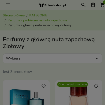
menu
search
account_circle
shopping_ca
Strona główna
KATEGORIE
Perfumy z podziałem na nuty zapachowe
Perfumy z główną nuta zapachową Ziołowy
Perfumy z główną nuta zapachową
Ziołowy
Wybierz
expand_more
Jest 3 produktów.
Obecnie brak na stanie
favorite_border
favorite_border