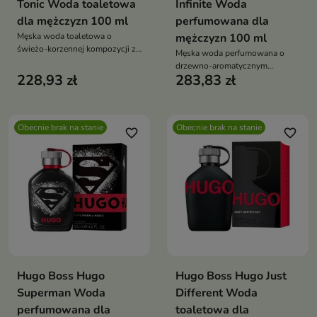
Tonic Woda toaletowa
Infinite Woda
dla mężczyzn 100 ml
perfumowana dla
Męska woda toaletowa o
mężczyzn 100 ml
świeżo-korzennej kompozycji z
Męska woda perfumowana o
cytryną, grejpfrutem, imbirem i
drzewno-aromatycznym
wetiwerią, idealna na dzień i
228,93 zł
283,83 zł
charakterze z jabłkiem,
cieplejsze pory roku
cynamonem, paczulą i drzewem
sandałowym, idealna na dzień
Obecnie brak na stanie
Obecnie brak na stanie
favorite_border
favorite_border
Hugo Boss Hugo
Hugo Boss Hugo Just
Superman Woda
Different Woda
perfumowana dla
toaletowa dla