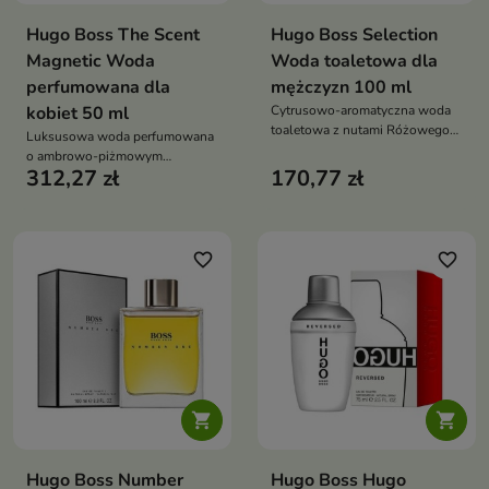
Hugo Boss The Scent
Hugo Boss Selection
Magnetic Woda
Woda toaletowa dla
perfumowana dla
mężczyzn 100 ml
kobiet 50 ml
Cytrusowo-aromatyczna woda
toaletowa z nutami Różowego
Luksusowa woda perfumowana
Pieprzu, Anyżu i Wetiwerii,
o ambrowo-piżmowym
elegancka i męska na każdą
312,27 zł
170,77 zł
charakterze z osmantusem,
okazję
białym piżmem i nasionami
piżmianu, idealna na wieczór i
wyjątkowe okazje
favorite_border
favorite_border


Hugo Boss Number
Hugo Boss Hugo