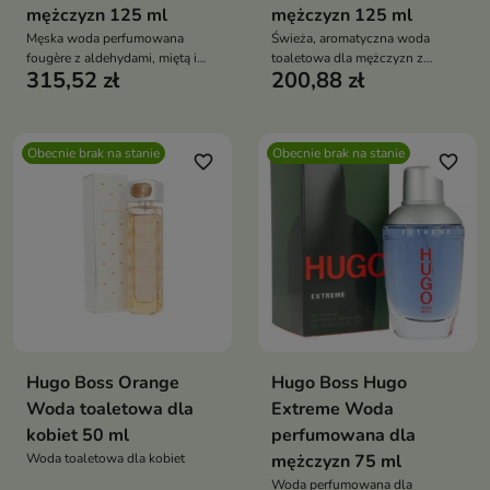
mężczyzn 125 ml
mężczyzn 125 ml
Męska woda perfumowana
Świeża, aromatyczna woda
fougère z aldehydami, miętą i
toaletowa dla mężczyzn z
315,52 zł
200,88 zł
paczulą. Limitowana edycja
nutami jabłka, mięty, bazylii,
pełna energii i świeżości, idealna
frezji, kolendry, kaszmiru,
na ciepłe dni
labdanum i paczuli
Obecnie brak na stanie
Obecnie brak na stanie
favorite_border
favorite_border
Hugo Boss Orange
Hugo Boss Hugo
Woda toaletowa dla
Extreme Woda
kobiet 50 ml
perfumowana dla
Woda toaletowa dla kobiet
mężczyzn 75 ml
Woda perfumowana dla