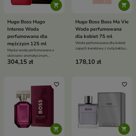


Hugo Boss Hugo
Hugo Boss Boss Ma Vie
Intense Woda
Woda perfumowana
perfumowana dla
dla kobiet 75 ml
mężczyzn 125 ml
Woda perfumowana dla kobiet
zapach kwiatowy z nutą kaktusa,
Męska woda perfumowana o
róży i cedru, elegancki i
skórzano-aromatycznym
delikatny, idealny na co dzień i
304,15 zł
178,10 zł
charakterze z czerwonym
specjalne okazje
jabłkiem, tymiankiem i akordem
skóry. Trwały, wyrazisty zapach
dla pewnych siebie mężczyzn
favorite_border
favorite_border

