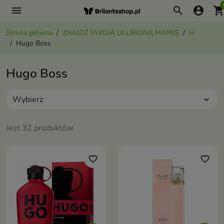
menu
search
account_circle
shopping_ca
Strona główna
ZNAJDŹ SWOJĄ ULUBIONĄ MARKĘ
H
Hugo Boss
Hugo Boss
Wybierz
expand_more
Jest 32 produktów.
favorite_border
favorite_border