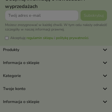
wyprzedażach
Możesz zrezygnować w każdej chwili. W tym celu należy odnaleźć
szczegóły w naszej informacji prawnej.
Akceptuję
regulamin sklepu
i
politykę prywatności
.
keyboard_arrow_down
Produkty
keyboard_arrow_down
Informacja o sklepie
keyboard_arrow_down
Kategorie
keyboard_arrow_down
Twoje konto
keyboard_arrow_down
Informacja o sklepie