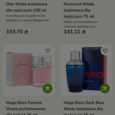
One Woda toaletowa
Reversed Woda
dla mężczyzn 100 ml
toaletowa dla
Aromatyczno-fougère woda
mężczyzn 75 ml
toaletowa z nutami Bergamotki,
Męska woda toaletowa o
Miodu i Tytoniu, elegancka i
świeżym, aromatyczno-
idealna na chłodniejsze dni
153,70 zł
141,11 zł
drzewnym charakterze z
bergamotką, grejpfrutem,
rozmarynem i wetiwerią
favorite_border
favorite_border


Hugo Boss Femme
Hugo Boss Dark Blue
Woda perfumowana
Woda toaletowa dla