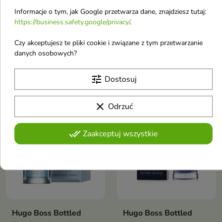
Hugo Boss Nuit Pour
Hugo Boss The Scent
Informacje o tym, jak Google przetwarza dane, znajdziesz tutaj:
Femme Woda
Woda perfumowana
https://business.safety.google/privacy/
.
perfumowana dla
dla kobiet 100 ml
Czy akceptujesz te pliki cookie i związane z tym przetwarzanie
kobiet 75 ml
danych osobowych?
Woda perfumowana dla kobiet
kwiatowy zapach z nutą
467,60 zł
317,14 zł
brzoskwini, jaśminu i drzewa
tune
Dostosuj
sandałowego, zmysłowy i
elegancki, idealny na wieczór
clear
Odrzuć
Obecnie brak na stanie
Obecnie brak na stanie
favorite_border
favorite_border
done_all
Zaakceptuj wszystkie
Hugo Boss Bottled
Hugo Boss Bottled