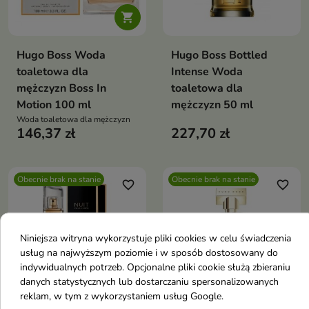

Hugo Boss Woda
Hugo Boss Bottled
toaletowa dla
Intense Woda
mężczyzn Boss In
toaletowa dla
Motion 100 ml
mężczyzn 50 ml
Woda toaletowa dla mężczyzn
146,37 zł
227,70 zł
Obecnie brak na stanie
Obecnie brak na stanie
favorite_border
favorite_border
Niniejsza witryna wykorzystuje pliki cookies w celu świadczenia
usług na najwyższym poziomie i w sposób dostosowany do
indywidualnych potrzeb. Opcjonalne pliki cookie służą zbieraniu
danych statystycznych lub dostarczaniu spersonalizowanych
reklam, w tym z wykorzystaniem usług Google.