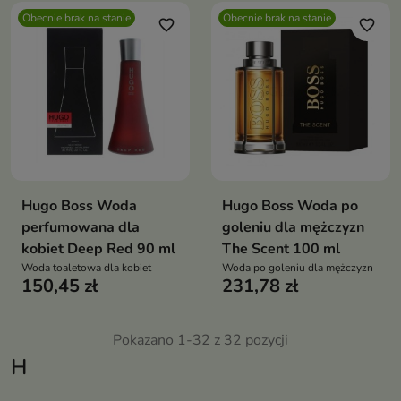
Obecnie brak na stanie
Obecnie brak na stanie
favorite_border
favorite_border
Hugo Boss Woda
Hugo Boss Woda po
perfumowana dla
goleniu dla mężczyzn
kobiet Deep Red 90 ml
The Scent 100 ml
Woda toaletowa dla kobiet
Woda po goleniu dla mężczyzn
150,45 zł
231,78 zł
Pokazano 1-32 z 32 pozycji
H