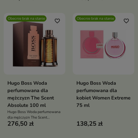
Obecnie brak na stanie
Obecnie brak na stanie
favorite_border
favorite_border
Hugo Boss Woda
Hugo Boss Woda
perfumowana dla
perfumowana dla
mężczyzn The Scent
kobiet Women Extreme
Absolute 100 ml
75 ml
Hugo Boss Woda perfumowana
dla mężczyzn The Scent
276,50 zł
138,25 zł
Absolute 100 ml