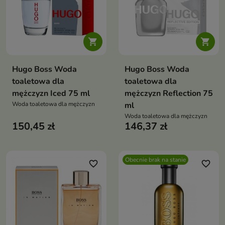


Hugo Boss Woda
Hugo Boss Woda
toaletowa dla
toaletowa dla
mężczyzn Iced 75 ml
mężczyzn Reflection 75
Woda toaletowa dla mężczyzn
ml
Woda toaletowa dla mężczyzn
150,45 zł
146,37 zł
Obecnie brak na stanie
favorite_border
favorite_border