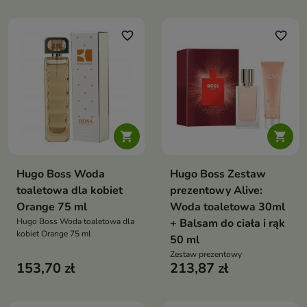
favorite_border
favorite_border


Hugo Boss Woda
Hugo Boss Zestaw
toaletowa dla kobiet
prezentowy Alive:
Orange 75 ml
Woda toaletowa 30ml
Hugo Boss Woda toaletowa dla
+ Balsam do ciała i rąk
kobiet Orange 75 ml
50 ml
Zestaw prezentowy
153,70 zł
213,87 zł