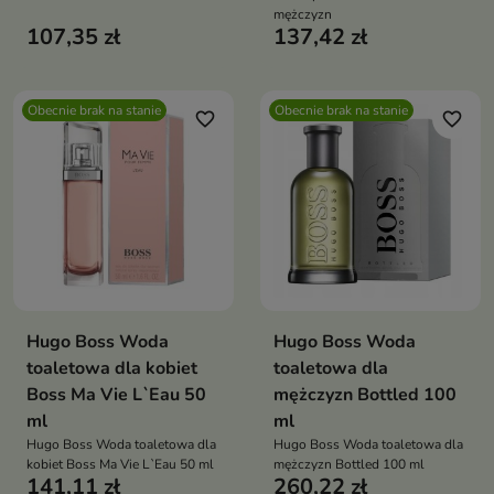
mężczyzn
107,35 zł
137,42 zł
Obecnie brak na stanie
Obecnie brak na stanie
favorite_border
favorite_border
Hugo Boss Woda
Hugo Boss Woda
toaletowa dla kobiet
toaletowa dla
Boss Ma Vie L`Eau 50
mężczyzn Bottled 100
ml
ml
Hugo Boss Woda toaletowa dla
Hugo Boss Woda toaletowa dla
kobiet Boss Ma Vie L`Eau 50 ml
mężczyzn Bottled 100 ml
141,11 zł
260,22 zł