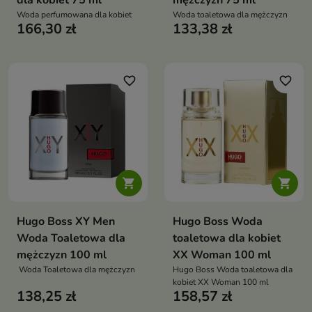
dla kobiet 75 ml
mężczyzn 75 ml
Woda perfumowana dla kobiet
Woda toaletowa dla mężczyzn
166,30 zł
133,38 zł
favorite_border
favorite_border


Hugo Boss XY Men
Hugo Boss Woda
Woda Toaletowa dla
toaletowa dla kobiet
mężczyzn 100 ml
XX Woman 100 ml
Woda Toaletowa dla mężczyzn
Hugo Boss Woda toaletowa dla
kobiet XX Woman 100 ml
138,25 zł
158,57 zł