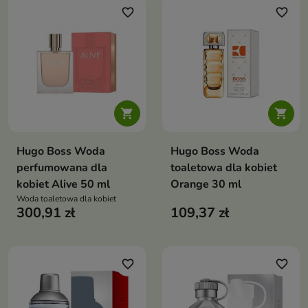
favorite_border
favorite_border


Hugo Boss Woda
Hugo Boss Woda
perfumowana dla
toaletowa dla kobiet
kobiet Alive 50 ml
Orange 30 ml
Woda toaletowa dla kobiet
300,91 zł
109,37 zł
favorite_border
favorite_border