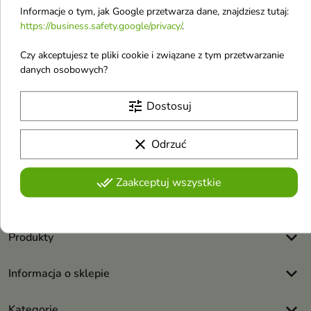
Informacje o tym, jak Google przetwarza dane, znajdziesz tutaj:
https://business.safety.google/privacy/
.
Czy akceptujesz te pliki cookie i związane z tym przetwarzanie
danych osobowych?
Otrzymuj informację o nowościach i
tune
Dostosuj
wyprzedażach
clear
Odrzuć
Możesz zrezygnować w każdej chwili. W tym celu należy odnaleźć
szczegóły w naszej informacji prawnej.
done_all
Zaakceptuj wszystkie
Akceptuję
regulamin sklepu
i
politykę prywatności
.
keyboard_arrow_down
Produkty
keyboard_arrow_down
Informacja o sklepie
keyboard_arrow_down
Kategorie