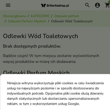
menu
search
account_circle
shopping_ca
Strona główna
KATEGORIE
Odlewki perfum
Odlewki Perfum Męskich
Odlewki Wód Toaletowych
Odlewki Wód Toaletowych
Brak dostępnych produktów.
Bądźcie czujni! W tym miejscu zostanie wyświetlonych
więcej produktów w miarę ich dodawania.
Odlewki Perfum Męskich
Niniejsza witryna wykorzystuje pliki cookies w celu świadczenia
Odlewki Esencji Perfum
usług na najwyższym poziomie i w sposób dostosowany do
Odlewki Wód Kolońskich
indywidualnych potrzeb. Opcjonalne pliki cookie służą zbieraniu
danych statystycznych lub dostarczaniu spersonalizowanych
Odlewki Wód Perfumowanych
reklam, w tym z wykorzystaniem usług Google.
Odlewki Wód Toaletowych