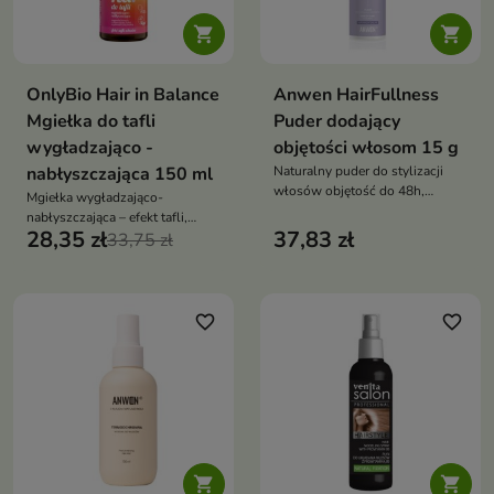


OnlyBio Hair in Balance
Anwen HairFullness
Mgiełka do tafli
Puder dodający
wygładzająco -
objętości włosom 15 g
nabłyszczająca 150 ml
Naturalny puder do stylizacji
włosów objętość do 48h,
Mgiełka wygładzająco-
uniesienie od nasady,
nabłyszczająca – efekt tafli,
zagęszczenie, przedłużona
28,35 zł
37,83 zł
ochrona termiczna, oleje jojoba,
33,75 zł
świeżość, 100% naturalny skład
kukui i arganowy, wegańska
formuła z zapachem wanilii i
kokosa
favorite_border
favorite_border

