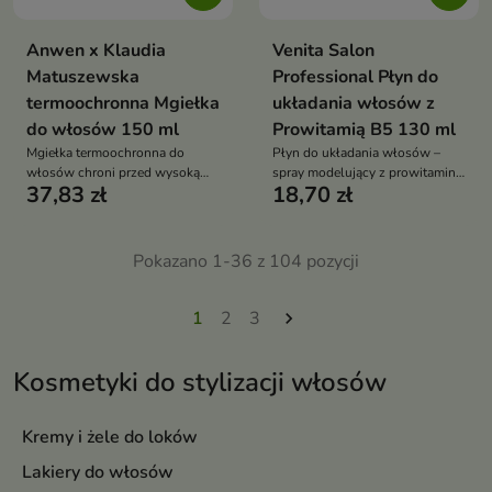
Anwen x Klaudia
Venita Salon
Matuszewska
Professional Płyn do
termoochronna Mgiełka
układania włosów z
do włosów 150 ml
Prowitamią B5 130 ml
Mgiełka termoochronna do
Płyn do układania włosów –
włosów chroni przed wysoką
spray modelujący z prowitaminą
37,83 zł
18,70 zł
temperaturą, wzmacnia strukturę
B5, elastyczne utrwalenie
włosa, nadaje blask i lekkość
fryzury, zwiększenie objętości i
bez obciążenia
puszystości, profesjonalna
stylizacja w domu
Pokazano 1-36 z 104 pozycji
1
2
3

Kosmetyki do stylizacji włosów
Kremy i żele do loków
Lakiery do włosów