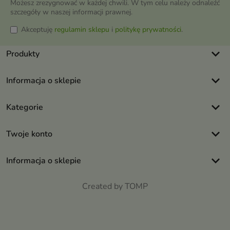
Możesz zrezygnować w każdej chwili. W tym celu należy odnaleźć
szczegóły w naszej informacji prawnej.
Akceptuję
regulamin sklepu
i
politykę prywatności
.
keyboard_arrow_down
Produkty
keyboard_arrow_down
Informacja o sklepie
keyboard_arrow_down
Kategorie
keyboard_arrow_down
Twoje konto
keyboard_arrow_down
Informacja o sklepie
Created by TOMP