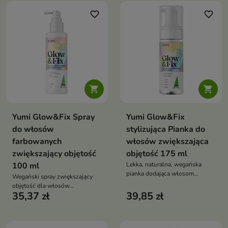
zabezpiecza pasma przed
wysoką temperaturą
favorite_border
favorite_border


Yumi Glow&Fix Spray
Yumi Glow&Fix
do włosów
stylizująca Pianka do
farbowanych
włosów zwiększająca
zwiększający objętość
objętość 175 ml
100 ml
Lekka, naturalna, wegańska
pianka dodająca włosom
Wegański spray zwiększający
maksymalnej objętości,
objętość dla włosów
sprężystości i miękkości — bez
35,37 zł
39,85 zł
farbowanych, który unosi je u
sklejania, obciążenia i
nasady, chroni kolor, regeneruje i
sztywności
wzmacnia, nie obciążając pasm