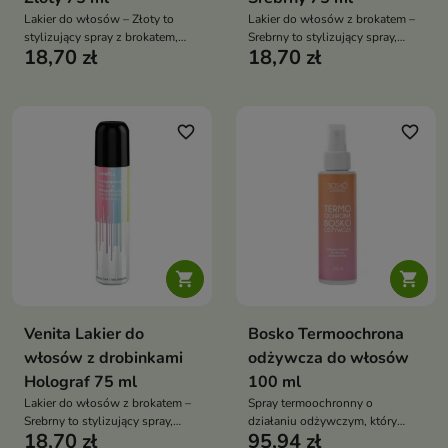
Lakier do włosów – Złoty to
Lakier do włosów z brokatem –
stylizujący spray z brokatem,
Srebrny to stylizujący spray,
18,70 zł
18,70 zł
który utrwala fryzurę i nadaje jej
który utrwala fryzurę i nadaje jej
luksusowy, złoty blask. Idealny
spektakularny, srebrzysty blask.
na wyjątkowe okazje i efektowne
Idealny na imprezy, sesje
stylizacje
zdjęciowe i wyjątkowe okazje
favorite_border
favorite_border


Venita Lakier do
Bosko Termoochrona
włosów z drobinkami
odżywcza do włosów
Holograf 75 ml
100 ml
Lakier do włosów z brokatem –
Spray termoochronny o
Srebrny to stylizujący spray,
działaniu odżywczym, który
18,70 zł
95,94 zł
który utrwala fryzurę i nadaje jej
chroni włosy przed temperaturą