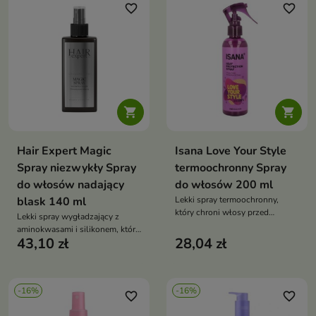
favorite_border
favorite_border


Hair Expert Magic
Isana Love Your Style
Spray niezwykły Spray
termoochronny Spray
do włosów nadający
do włosów 200 ml
blask 140 ml
Lekki spray termoochronny,
który chroni włosy przed
Lekki spray wygładzający z
temperaturą do 220°C, wygładza
aminokwasami i silikonem, który
je, nadaje blask i ułatwia
43,10 zł
28,04 zł
nadaje włosom intensywny
stylizację — idealny przed
blask, miękkość i chroni przed
suszeniem, prostowaniem i
puszeniem oraz wilgocią — bez
kręceniem
efektu obciążenia
-16%
-16%
favorite_border
favorite_border