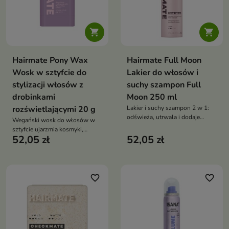


Hairmate Pony Wax
Hairmate Full Moon
Wosk w sztyfcie do
Lakier do włosów i
stylizacji włosów z
suchy szampon Full
drobinkami
Moon 250 ml
rozświetlającymi 20 g
Lakier i suchy szampon 2 w 1:
odświeża, utrwala i dodaje
Wegański wosk do włosów w
objętości. Skrobia z tapioki
sztyfcie ujarzmia kosmyki,
pochłania sebum, włosy są
52,05 zł
52,05 zł
wygładza i nabłyszcza dzięki
lekkie, świeże i elastyczne bez
naturalnym woskom i olejom
obciążenia
roślinnym
favorite_border
favorite_border