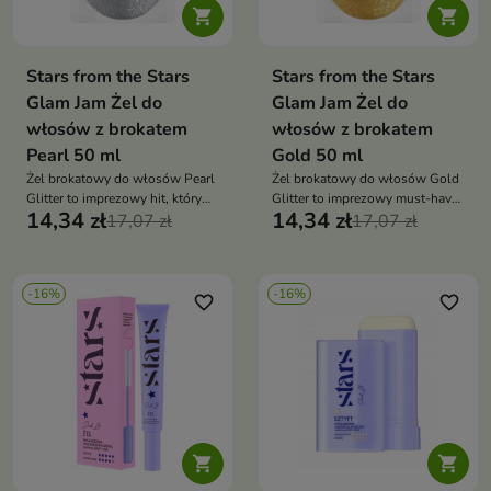


Stars from the Stars
Stars from the Stars
Glam Jam Żel do
Glam Jam Żel do
włosów z brokatem
włosów z brokatem
Pearl 50 ml
Gold 50 ml
Żel brokatowy do włosów Pearl
Żel brokatowy do włosów Gold
Glitter to imprezowy hit, który
Glitter to imprezowy must-have,
14,34 zł
14,34 zł
nadaje włosom perłowo-srebrny
17,07 zł
który natychmiast dodaje
17,07 zł
blask i efekt „disco ball”.
włosom spektakularnego
Utrwala fryzurę i zapewnia
blasku. Utrwala fryzurę i tworzy
spektakularne, wielowymiarowe
efekt „disco ball” dzięki złotym,
-16%
-16%
rozświetlenie
wielowymiarowym drobinkom
favorite_border
favorite_border

