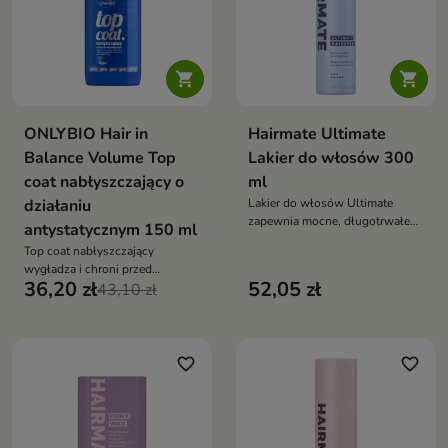


ONLYBIO Hair in
Hairmate Ultimate
Balance Volume Top
Lakier do włosów 300
coat nabłyszczający o
ml
działaniu
Lakier do włosów Ultimate
zapewnia mocne, długotrwałe
antystatycznym 150 ml
utrwalenie bez obciążania i
Top coat nabłyszczający
sklejania włosów. Dzięki
wygładza i chroni przed
szybkoschnącej formule z
36,20 zł
52,05 zł
wilgocią, eliminując puszenie i
43,10 zł
pantenolem i polimerami
elektryzowanie — daje efekt
utrwalającymi utrzymuje fryzurę
lśniącej tafli i miękkich,
elastyczną, naturalną i pełną
zdyscyplinowanych włosów
objętości
favorite_border
favorite_border