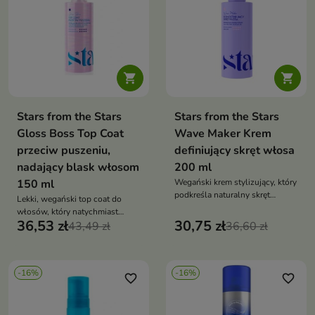


Stars from the Stars
Stars from the Stars
Gloss Boss Top Coat
Wave Maker Krem
przeciw puszeniu,
definiujący skręt włosa
nadający blask włosom
200 ml
150 ml
Wegański krem stylizujący, który
podkreśla naturalny skręt
Lekki, wegański top coat do
włosów, zwiększa sprężystość i
włosów, który natychmiast
ogranicza puszenie, zapewniając
36,53 zł
30,75 zł
wygładza pasma, nadaje
43,49 zł
36,60 zł
efekt bouncy przez cały dzień
lustrzany blask i chroni przed
puszeniem przez cały dzień
-16%
-16%
favorite_border
favorite_border