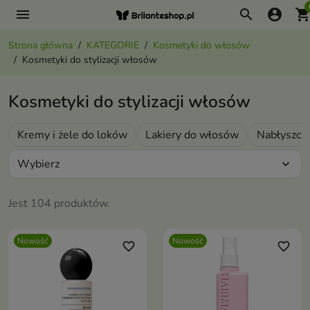
menu
search
account_circle
shopping_ca
Strona główna
KATEGORIE
Kosmetyki do włosów
Kosmetyki do stylizacji włosów
Kosmetyki do stylizacji włosów
Kremy i żele do loków
Lakiery do włosów
Nabłyszcz
Wybierz
expand_more
Jest 104 produktów.
Nowość
Nowość
favorite_border
favorite_border