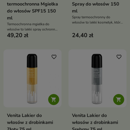
termoochronna Mgiełka
Spray do włosów 150
do włosów SPF15 150
ml
ml
Spray termoochronny do
włosów to lekki kosmetyk, który
Termoochronna mgiełka do
skutecznie zabezpiecza włosy
włosów to lekki spray ochronny,
przed wysoką temperaturą
49,20 zł
24,40 zł
który zabezpiecza włosy przed
podczas stylizacji. Chroni przed
działaniem wysokiej temperatury
przesuszeniem i uszkodzeniami,
podczas stylizacji. Nawilża,
jednocześnie nadając włosom
wygładza i wzmacnia włosy,
blask i miękkość
zapobiegając ich łamliwości
favorite_border
favorite_border
oraz utracie blasku


Venita Lakier do
Venita Lakier do
włosów z drobinkami
włosów z drobinkami
Złoty 75 ml
Srebrny 75 ml