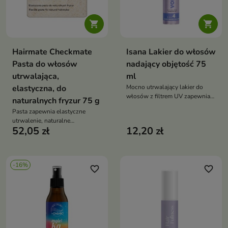


Hairmate Checkmate
Isana Lakier do włosów
Pasta do włosów
nadający objętość 75
utrwalająca,
ml
elastyczna, do
Mocno utrwalający lakier do
włosów z filtrem UV zapewnia
naturalnych fryzur 75 g
trwałość fryzury, nadaje objętość
Pasta zapewnia elastyczne
i chroni przed słońcem, nie
utrwalenie, naturalne
obciążając włosów
52,05 zł
12,20 zł
wykończenie i zdrowy połysk.
Idealna do codziennych,
naturalnych stylizacji – bez
obciążania i sklejania włosów
-16%
favorite_border
favorite_border