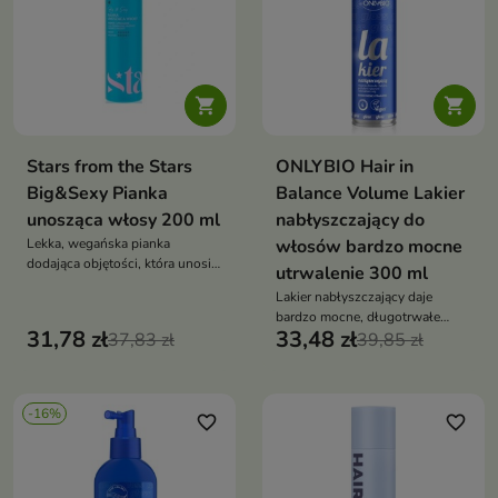


Stars from the Stars
ONLYBIO Hair in
Big&Sexy Pianka
Balance Volume Lakier
unosząca włosy 200 ml
nabłyszczający do
Lekka, wegańska pianka
włosów bardzo mocne
dodająca objętości, która unosi
utrwalenie 300 ml
włosy u nasady, utrwala fryzurę i
Lakier nabłyszczający daje
pozostawia pasma sprężyste
bardzo mocne, długotrwałe
oraz lśniące
31,78 zł
33,48 zł
37,83 zł
utrwalenie i intensywny połysk
39,85 zł
bez sklejania — z pantenolem,
betainą i białkiem ryżowym dla
pięknych włosów
-16%
favorite_border
favorite_border