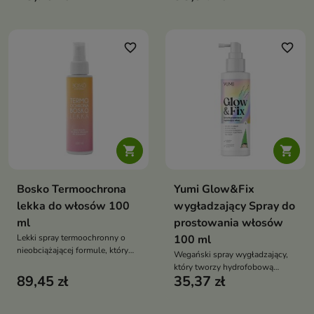
spektakularny, srebrzysty blask.
aż do 250°C. Wspiera
Idealny na imprezy, sesje
bezpieczną stylizację z użyciem
zdjęciowe i wyjątkowe okazje
ciepła, zapobiega puszeniu się i
przedłuża efekt fryzury
favorite_border
favorite_border


Bosko Termoochrona
Yumi Glow&Fix
lekka do włosów 100
wygładzający Spray do
ml
prostowania włosów
Lekki spray termoochronny o
100 ml
nieobciążającej formule, który
Wegański spray wygładzający,
chroni włosy przed temperaturą
który tworzy hydrofobową
aż do 250°C
89,45 zł
35,37 zł
tarczę chroniącą włosy przed
wilgocią i puszeniem nawet do
72 h, ułatwia prostowanie i