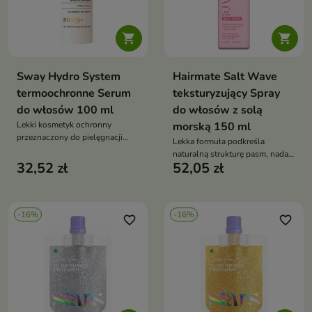


Sway Hydro System
Hairmate Salt Wave
termoochronne Serum
teksturyzujący Spray
do włosów 100 ml
do włosów z solą
Lekki kosmetyk ochronny
morską 150 ml
przeznaczony do pielęgnacji
Lekka formuła podkreśla
włosów narażonych na działanie
naturalną strukturę pasm, nadaje
wysokiej temperatury podczas
32,52 zł
52,05 zł
im matowe wykończenie i
stylizacji.
zapewnia swobodny, lekko
niedbały wygląd fryzury.
-16%
-16%
favorite_border
favorite_border