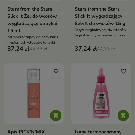
Stars from the Stars
Stars from the Stars
Slick It Żel do włosów
Slick It wygładzający
wygładzający babyhair
Sztyft do włosów 15 g
15 ml
Sztyft wygładzający do włosów
to praktyczny kosmetyk w formie
Żel wygładzający do baby hair i
sticka, który natychmiast
niesfornych włosków to lekki
ujarzmia baby hair, wygładza
37,24 zł
37,24 zł
kosmetyk stylizujący, który
44,33 zł
44,33 zł
puszące się włosy i nadaje im
skutecznie ujarzmia odstające
efekt glossy. Idealny do szybkich
pasma, wygładza i nadaje
poprawek i stylizacji typu sleek
naturalny połysk. Zapewnia
look
elastyczne utrwalenie bez efektu
favorite_border
favorite_border
sztywności


Apis PICK'N'MIX
Isana termoochronny