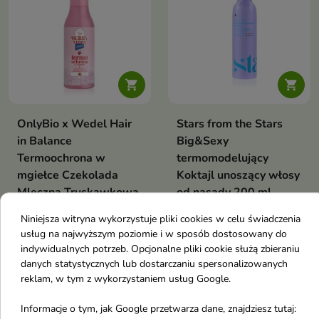


OnlyBio x Wedel Hair
Stars from the Stars
in Balance
Big&Sexy
Termoochrona w
termomodelujący
mgiełce Czekolada
Koktajl unoszący włosy
Mleczna Truskawkowa
od nasady 200 ml
150 ml
Lekki koktajl termomodelujący,
Niniejsza witryna wykorzystuje pliki cookies w celu świadczenia
który unosi włosy od nasady,
Świąteczna mgiełka
zapewnia efekt „mega volume” i
usług na najwyższym poziomie i w sposób dostosowany do
termoochronna OnlyBio x
chroni pasma podczas stylizacji
30,75 zł
31,78 zł
indywidualnych potrzeb. Opcjonalne pliki cookie służą zbieraniu
E.Wedel Berry Xmas – lekka,
36,60 zł
37,83 zł
na ciepło
słodka ochrona włosów z
danych statystycznych lub dostarczaniu spersonalizowanych
zapachem mlecznej truskawki,
reklam, w tym z wykorzystaniem usług Google.
idealna do stylizacji na gorąco
-16%
-16%
favorite_border
favorite_border
Informacje o tym, jak Google przetwarza dane, znajdziesz tutaj: