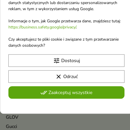
danych statystycznych lub dostarczaniu spersonalizowanych
Guess Dare Woda
reklam, w tym z wykorzystaniem usług Google.
toaletowa dla kobiet
100 ml
Informacje o tym, jak Google przetwarza dane, znajdziesz tutaj:
Woda toaletowa dla kobiet
https://business.safety.google/privacy/
.
92,69 zł
Czy akceptujesz te pliki cookie i związane z tym przetwarzanie
danych osobowych?
Pokazano 1-3 z 3 pozycji
G
tune
Dostosuj
GROWUS
clear
Odrzuć
Gabriela Sabatini
Garnier
done_all
Zaakceptuj wszystkie
Gillette
Givenchy
GLOV
Gucci