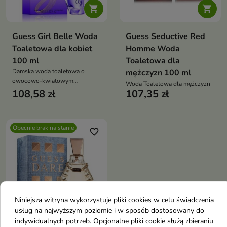


Guess Girl Belle Woda
Guess Seductive Red
Toaletowa dla kobiet
Homme Woda
100 ml
Toaletowa dla
Damska woda toaletowa o
mężczyzn 100 ml
owocowo-kwiatowym
Woda Toaletowa dla mężczyzn
charakterze z truskawką,
108,58 zł
107,35 zł
piwonią i wanilią. Zmysłowy
zapach dla kobiet, idealny na co
dzień
Obecnie brak na stanie
favorite_border
Niniejsza witryna wykorzystuje pliki cookies w celu świadczenia
usług na najwyższym poziomie i w sposób dostosowany do
indywidualnych potrzeb. Opcjonalne pliki cookie służą zbieraniu