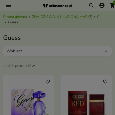
menu
search
account_circle
shopping_ca
Strona główna
ZNAJDŹ SWOJĄ ULUBIONĄ MARKĘ
G
Guess
Guess
Wybierz
expand_more
Jest 3 produktów.
favorite_border
favorite_border