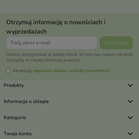
Otrzymuj informację o nowościach i
wyprzedażach
Możesz zrezygnować w każdej chwili. W tym celu należy odnaleźć
szczegóły w naszej informacji prawnej.
Akceptuję
regulamin sklepu
i
politykę prywatności
.
keyboard_arrow_down
Produkty
keyboard_arrow_down
Informacja o sklepie
keyboard_arrow_down
Kategorie
keyboard_arrow_down
Twoje konto