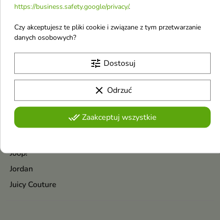
https://business.safety.google/privacy/
.
Jaguar
Jean Paul Gaultier
Czy akceptujesz te pliki cookie i związane z tym przetwarzanie
danych osobowych?
Jimmy Choo
Jo Malone
tune
Dostosuj
Joanna
clear
Joanna Profesjonalna
Odrzuć
John Varvatos
done_all
Zaakceptuj wszystkie
Johnson's
Joko
Joop!
Jordan
Juicy Couture