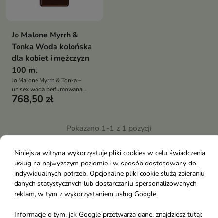
Jo Malone Myrrh &
Tonka Woda kolońska
dla kobiet i mężczyzn
100 ml
Jo Malone Myrrh & Tonka –
unisex woda perfumowana
768,50 zł
ciepła i elegancka kompozycja z
lawendą, mirrą i fasolką tonka
Pokazano 1-1 z 1 pozycji
J
Niniejsza witryna wykorzystuje pliki cookies w celu świadczenia
usług na najwyższym poziomie i w sposób dostosowany do
Jkosmec
indywidualnych potrzeb. Opcjonalne pliki cookie służą zbieraniu
Joico
danych statystycznych lub dostarczaniu spersonalizowanych
reklam, w tym z wykorzystaniem usług Google.
Jmella in France
Jumiso
Informacje o tym, jak Google przetwarza dane, znajdziesz tutaj: