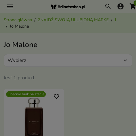
menu
search
account_circle
shopping_ca
Strona główna
ZNAJDŹ SWOJĄ ULUBIONĄ MARKĘ
J
Jo Malone
Jo Malone
Wybierz
expand_more
Jest 1 produkt.
Obecnie brak na stanie
favorite_border