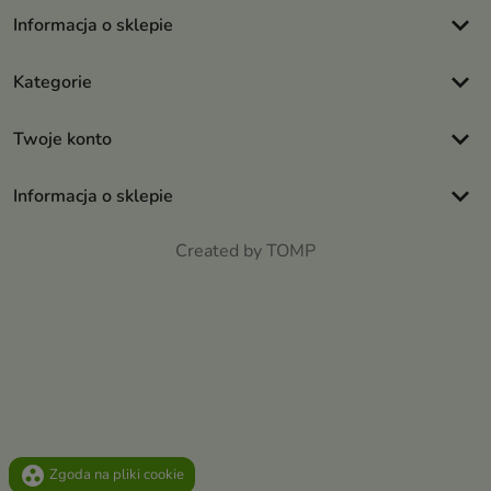
keyboard_arrow_down
Informacja o sklepie
keyboard_arrow_down
Kategorie
keyboard_arrow_down
Twoje konto
keyboard_arrow_down
Informacja o sklepie
Created by TOMP
group_work
Zgoda na pliki cookie