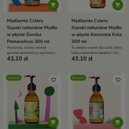


Mydlarnia Cztery
Mydlarnia Cztery
Szpaki naturalne Mydło
Szpaki naturalne Mydło
w płynie Gorzka
w płynie Korzenna Kola
Pomarańcza 300 ml
300 ml
Wyrazisty, świeży aromat
To idealny wybór dla osób, które
gorzkiej pomarańczy zachwyca
lubią niebanalne zapachy i chcą
43,10 zł
43,10 zł
lekkością i elegancją.
zamienić codzienne mycie w
przyjemny rytuał pielęgnacyjny.
Nowość
Nowość
favorite_border
favorite_border

