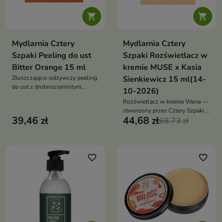


Mydlarnia Cztery
Mydlarnia Cztery
Szpaki Peeling do ust
Szpaki Rozświetlacz w
Bitter Orange 15 ml
kremie MUSE x Kasia
Złuszczająco-odżywczy peeling
Sienkiewicz 15 ml(14-
do ust z drobnoziarnistym
10-2026)
cukrem, masłem shea, olejami
Rozświetlacz w kremie Wena —
roślinnymi i aromatem gorzkiej
stworzony przez Cztery Szpaki i
pomarańczy — wygładza,
39,46 zł
44,68 zł
Kasię Sienkiewicz — nadaje
68,73 zł
regeneruje i przywraca ustom
skórze naturalny, świeży glow.
miękkość oraz zdrowy wygląd
Lekka, kremowa formuła stapia
się z cerą, zapewniając efekt
zdrowej, promiennej i
favorite_border
favorite_border
elastycznej skóry, bez brokatu i
bez pudrowości