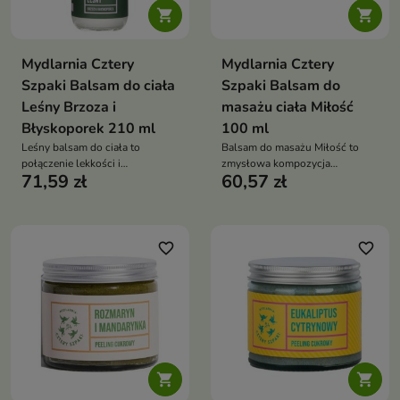


Mydlarnia Cztery
Mydlarnia Cztery
Szpaki Balsam do ciała
Szpaki Balsam do
Leśny Brzoza i
masażu ciała Miłość
Błyskoporek 210 ml
100 ml
Leśny balsam do ciała to
Balsam do masażu Miłość to
połączenie lekkości i
zmysłowa kompozycja
71,59 zł
60,57 zł
intensywnej pielęgnacji
naturalnych olejów roślinnych,
maseł i olejków eterycznych,
która otula skórę odżywieniem i
wyjątkowym aromatem
favorite_border
favorite_border

