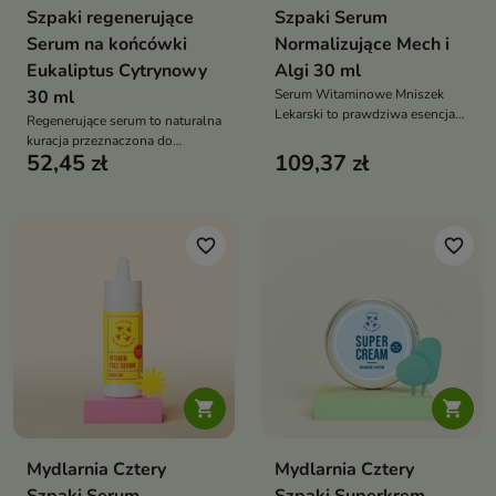
Szpaki regenerujące
Szpaki Serum
Serum na końcówki
Normalizujące Mech i
Eukaliptus Cytrynowy
Algi 30 ml
30 ml
Serum Witaminowe Mniszek
Lekarski to prawdziwa esencja
Regenerujące serum to naturalna
nowoczesnej pielęgnacji,
kuracja przeznaczona do
łącząca siłę natury z
52,45 zł
109,37 zł
pielęgnacji suchych, łamliwych i
innowacyjną technologią
rozdwajających się końcówek
włosów
favorite_border
favorite_border


Mydlarnia Cztery
Mydlarnia Cztery