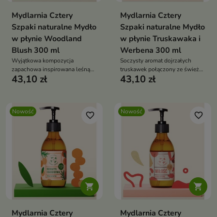
Mydlarnia Cztery
Mydlarnia Cztery
Szpaki naturalne Mydło
Szpaki naturalne Mydło
w płynie Woodland
w płynie Truskawaka i
Blush 300 ml
Werbena 300 ml
Wyjątkowa kompozycja
Soczysty aromat dojrzałych
zapachowa inspirowana leśną
truskawek połączony ze świeżą,
43,10 zł
43,10 zł
naturą łączy świeże, zielone
cytrusowo-ziołową nutą
akordy z subtelnymi, kobiecymi
werbeny sprawia, że każda
nutami
chwila pielęgnacji zamienia się
w przyjemny rytuał pełen
Nowość
Nowość
lekkości i świeżości.
favorite_border
favorite_border


Mydlarnia Cztery
Mydlarnia Cztery