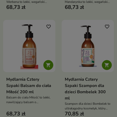
Werbena to lekki, wegański
Mandarynka to lekki, wegański
68,73 zł
68,73 zł
kosmetyk, który regeneruje
kosmetyk, który nawilża, koi
skórę, wygładza ją i przywraca
skórę i otula ją świeżym,
jej miękkość oraz naturalny
aromatycznym zapachem
blask
favorite_border
favorite_border


Mydlarnia Cztery
Mydlarnia Cztery
Szpaki Balsam do ciała
Szpaki Szampon dla
Miłość 200 ml
dzieci Bombelek 300
Balsam do ciała Miłość to lekki,
ml
nawilżający balsam o
Szampon dla dzieci Bombelek to
wegańskiej formule, który
ultrałagodny kosmetyk, który
poprawia elastyczność skóry i
68,73 zł
70,85 zł
delikatnie oczyszcza włosy i
otula ją zmysłowym zapachem