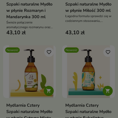
Szpaki naturalne Mydło
Szpaki naturalne Mydło
w płynie Rozmaryn i
w płynie Miłość 300 ml
Mandarynka 300 ml
Łagodna formuła sprawdzi się w
codziennym stosowaniu,
Świeże połączenie
pozostawiając skórę miękką,
aromatycznego rozmarynu oraz
gładką i przyjemnie pachnącą.
43,10 zł
43,10 zł
soczystej mandarynki pobudza
zmysły, dodaje energii i zamienia
zwykłe mycie w przyjemny,
naturalny rytuał pielęgnacyjny.
Nowość
Nowość
favorite_border
favorite_border


Mydlarnia Cztery
Mydlarnia Cztery
Szpaki naturalne Mydło
Szpaki naturalne Mydło