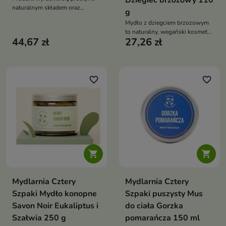
Dziegieć brzozowy 110
naturalnym składem oraz
g
subtelnym zapachem, dzięki
Mydło z dziegciem brzozowym
czemu jest odpowiedni do
to naturalny, wegański kosmetyk
częstego stosowania.
44,67 zł
27,26 zł
o silnym działaniu
oczyszczającym, który wspiera
pielęgnację skóry
problematycznej i skłonnej do
podrażnień
favorite_border
favorite_border


Mydlarnia Cztery
Mydlarnia Cztery
Szpaki Mydło konopne
Szpaki puszysty Mus
Savon Noir Eukaliptus i
do ciała Gorzka
Szałwia 250 g
pomarańcza 150 ml