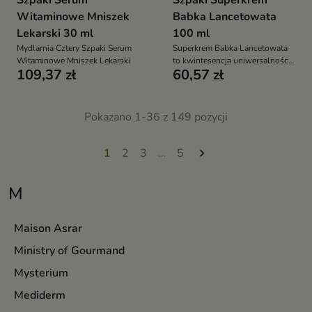
Szpaki Serum
Szpaki Superkrem
Witaminowe Mniszek
Babka Lancetowata
Lekarski 30 ml
100 ml
Mydlarnia Cztery Szpaki Serum
Superkrem Babka Lancetowata
Witaminowe Mniszek Lekarski
to kwintesencja uniwersalności i
109,37 zł
60,57 zł
delikatności, stworzona z myślą
o najbardziej wymagającej
skórze
Pokazano 1-36 z 149 pozycji
1
2
3
…
5

M
Maison Asrar
Ministry of Gourmand
Mysterium
Mediderm