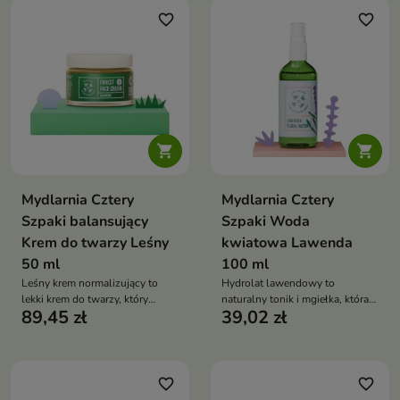
favorite_border
favorite_border


Mydlarnia Cztery
Mydlarnia Cztery
Szpaki balansujący
Szpaki Woda
Krem do twarzy Leśny
kwiatowa Lawenda
50 ml
100 ml
Leśny krem normalizujący to
Hydrolat lawendowy to
lekki krem do twarzy, który
naturalny tonik i mgiełka, która
89,45 zł
39,02 zł
reguluje wydzielanie sebum,
koi skórę, odświeża ją i wspiera
matuje skórę i wspiera jej
jej regenerację
regenerację
favorite_border
favorite_border