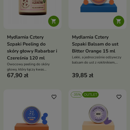


Mydlarnia Cztery
Mydlarnia Cztery
Szpaki Peeling do
Szpaki Balsam do ust
skóry głowy Rabarbar i
Bitter Orange 15 ml
Czereśnia 120 ml
Lekki, a jednocześnie odżywczy
balsam do ust z rokitnikiem,
Owocowy peeling do skóry
masłem mango i woskiem z
głowy, który łączy kwas
borówki japońskiej — zapewnia
67,90 zł
39,85 zł
migdałowy i drobinki z pestek,
miękkość, regenerację i ochronę,
aby oczyścić, odświeżyć i
bez tłustego filmu i z unikalnym
pobudzić skórę, pozostawiając
aromatem gorzkiej pomarańczy
ją gotową na dalszą pielęgnację
-35%
OUTLET
favorite_border
favorite_border