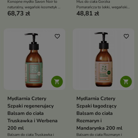
Konopne mydło Savon Noir to
Mus do ciała Gorzka
naturalny, wegański kosmetyk o
Pomarańcza to lekki, wegański
68,73 zł
48,81 zł
żelowej konsystencji, który
kosmetyk o puszystej
oczyszcza, wygładza skórę i
konsystencji, który intensywnie
wspiera jej regenerację
odżywia skórę i pozostawia ją
miękką oraz pachnącą
cytrusowo-ziołową kompozycją
favorite_border
favorite_border


Mydlarnia Cztery
Mydlarnia Cztery
Szpaki regenerujacy
Szpaki łagodzący
Balsam do ciała
Balsam do ciała
Truskawka i Werbena
Rozmaryn i
200 ml
Mandarynka 200 ml
Balsam do ciała Truskawka i
Balsam do ciała Rozmaryn i