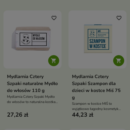
skórę głowy już od 1. dnia życia,
zapewniając komfort i ukojenie
favorite_border
favorite_border


Mydlarnia Cztery
Mydlarnia Cztery
Szpaki naturalne Mydło
Szpaki Szampon dla
do włosów 110 g
dzieci w kostce Miś 75
Mydlarnia Cztery Szpaki Mydło
g
do włosów to naturalna kostka
Szampon w kostce MIŚ to
myjąca, która delikatnie
wyjątkowo łagodny kosmetyk
oczyszcza włosy i skórę głowy,
27,26 zł
44,23 zł
do mycia włosów i skóry głowy,
jednocześnie je wzmacniając i
idealny dla dzieci od 1. dnia
odżywiając
życia oraz osób ze skórą
wrażliwą