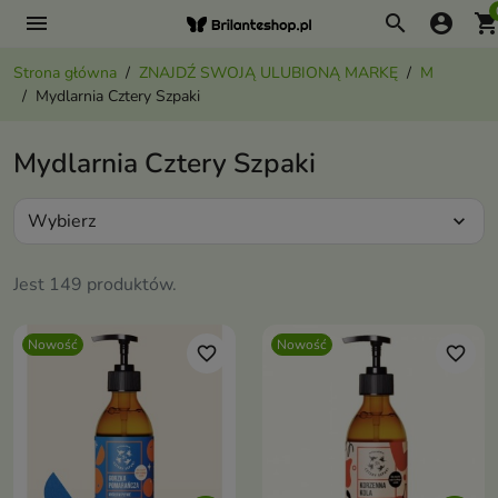
menu
search
account_circle
shopping_ca
Strona główna
ZNAJDŹ SWOJĄ ULUBIONĄ MARKĘ
M
Mydlarnia Cztery Szpaki
Mydlarnia Cztery Szpaki
Wybierz
expand_more
Jest 149 produktów.
Nowość
Nowość
favorite_border
favorite_border