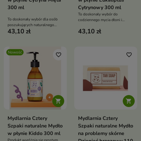
w płynie Cytryna Mięta
w płynie Eukaliptus
300 ml
Cytrynowy 300 ml
To doskonały wybór do
To doskonały wybór dla osób
codziennego mycia dłoni i
poszukujących naturalnego
całego ciała dla osób ceniących
43,10 zł
43,10 zł
mydła o lekkim, pobudzającym
naturalne kosmetyki oraz
zapachu i delikatnym działaniu
wyraziste, cytrusowo-ziołowe
pielęgnacyjnym.
kompozycje zapachowe.
Nowość
favorite_border
favorite_border


Mydlarnia Cztery
Mydlarnia Cztery
Szpaki naturalne Mydło
Szpaki naturalne Mydło
w płynie Kiddo 300 ml
na problemy skórne
Produkt wyróżnia się prostym,