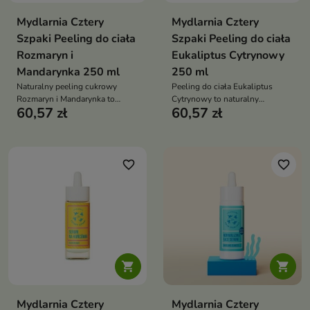
Mydlarnia Cztery
Mydlarnia Cztery
Szpaki Peeling do ciała
Szpaki Peeling do ciała
Rozmaryn i
Eukaliptus Cytrynowy
Mandarynka 250 ml
250 ml
Naturalny peeling cukrowy
Peeling do ciała Eukaliptus
Rozmaryn i Mandarynka to
Cytrynowy to naturalny
60,57 zł
60,57 zł
doskonały sposób na
kosmetyk, który skutecznie
odświeżenie skóry i poprawę jej
złuszcza martwy naskórek,
kondycji
pobudza mikrokrążenie i
intensywnie wygładza skórę
favorite_border
favorite_border


Mydlarnia Cztery
Mydlarnia Cztery