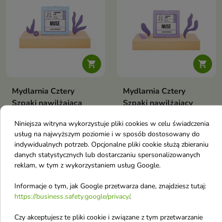


Mydlarnia Cztery
Mydlarnia Cztery
Szpaki nawilżająca
Szpaki nawilżający
Odżywka w kostce
Szampon w kostce
Niniejsza witryna wykorzystuje pliki cookies w celu świadczenia
MUSE x Kasia
MUSE x Kasia
usług na najwyższym poziomie i w sposób dostosowany do
Sienkiewicz 55 g
Sienkiewicz 75 g
indywidualnych potrzeb. Opcjonalne pliki cookie służą zbieraniu
Nawilżająca odżywka do
Nawilżający szampon w kostce
danych statystycznych lub dostarczaniu spersonalizowanych
włosów w kostce, stworzona
— delikatnie oczyszcza,
reklam, w tym z wykorzystaniem usług Google.
44,33 zł
44,33 zł
przez Cztery Szpaki i Kasię
wygładza i pielęgnuje włosy
Sienkiewicz — wygładza,
dzięki połączeniu humektantów,
zmiękcza i odżywia włosy,
odżywczych olejów i lekkich
Informacje o tym, jak Google przetwarza dane, znajdziesz tutaj:
jednocześnie będąc ekologiczną
emolientów, zapewniając
https://business.safety.google/privacy/
.
alternatywą dla tradycyjnych
miękkość, połysk i zdrowy
favorite_border
favorite_border
produktów w butelce
wygląd
Czy akceptujesz te pliki cookie i związane z tym przetwarzanie