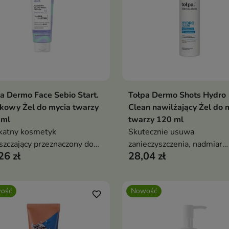
a Dermo Face Sebio Start.
Tołpa Dermo Shots Hydro
Dodaj do koszyka
Dodaj do koszy


kowy Żel do mycia twarzy
Clean nawilżający Żel do 
 ml
twarzy 120 ml
katny kosmetyk
Skutecznie usuwa
szczający przeznaczony do
zanieczyszczenia, nadmiar
26 zł
28,04 zł
iennej pielęgnacji cery
sebum oraz pozostałości
tej, mieszanej i skłonnej do
makijażu
oskonałości.
ość
Nowość
favorite_border