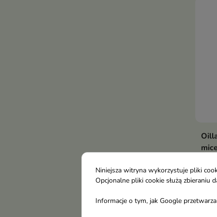
Oill
mice
200
Nawi
Niniejsza witryna wykorzystuje pliki c
Opcjonalne pliki cookie służą zbierani
twar
oczy
Informacje o tym, jak Google przetwarza 
36,
codz