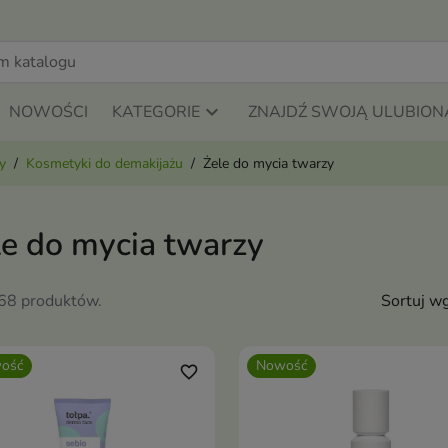
NOWOŚCI
KATEGORIE
ZNAJDŹ SWOJĄ ULUBION
y
Kosmetyki do demakijażu
Żele do mycia twarzy
le do mycia twarzy
168 produktów.
Sortuj wg
ość
Nowość
favorite_border