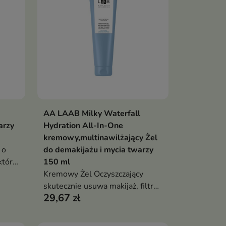
hialuronowym, pantenolem i
alantoiną koi, nawilża oraz
wspiera komfort skóry
problematycznej
AA LAAB Milky Waterfall
ka
Dodaj do koszyka

arzy
Hydration All-In-One
kremowy,multinawilżający Żel
 o
do demakijażu i mycia twarzy
który
150 ml
eża i
Kremowy Żel Oczyszczający
uż
skutecznie usuwa makijaż, filtry
29,67 zł
SPF, nadmiar sebum i codzienne
zanieczyszczenia, jednocześnie
wspierając nawilżenie oraz