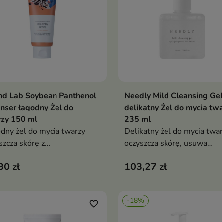
nd Lab Soybean Panthenol
Needly Mild Cleansing Ge
Dodaj do koszyka
Dodaj do koszy


nser łagodny Żel do
delikatny Żel do mycia tw
rzy 150 ml
235 ml
dny żel do mycia twarzy
Delikatny żel do mycia twa
szcza skórę z
oczyszcza skórę, usuwa
eczyszczeń, nadmiaru sebum
zanieczyszczenia i wspiera
30 zł
103,27 zł
sztek makijażu bez uczucia
pielęgnację cery
gnięcia. Formuła z
problematycznej. Formuła 
raktem z nasion soi,
saponinami, kwasem
-18%
enolem, ceramidem NP,
salicylowym i gliceryną po
favorite_border
esterolem i lecytyną
oczyszczać pory, wygładzać