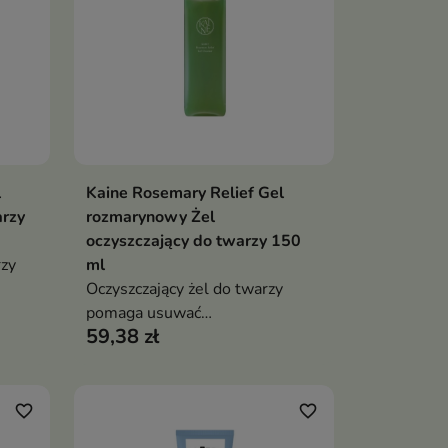
l
Kaine Rosemary Relief Gel
ka
Dodaj do koszyka

arzy
rozmarynowy Żel
oczyszczający do twarzy 150
rzy
ml
Oczyszczający żel do twarzy
pomaga usuwać
59,38 zł
zanieczyszczenia, wygładzać
z
skórę i redukować
niedoskonałości. Formuła z
maga
rozmarynem, kwasem
favorite_border
favorite_border
salicylowym, kwasem