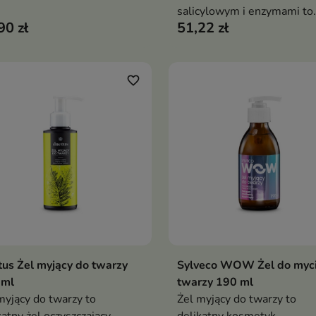
szczający, który skutecznie
salicylowym i enzymami to
90 zł
51,22 zł
a zanieczyszczenia, nawilża
zaawansowany kosmetyk
zywraca skórze naturalny
oczyszczający, który nie tyl
k
usuwa zanieczyszczenia, al
także wygładza i wspiera
favorite_border
regenerację skóry już na et
mycia. Pomaga ograniczyć
niedoskonałości i przywrac
cerze świeży, promienny w
us Żel myjący do twarzy
Sylveco WOW Żel do myc
Dodaj do koszyka
Dodaj do koszy


 ml
twarzy 190 ml
myjący do twarzy to
Żel myjący do twarzy to
katny żel oczyszczający
delikatny kosmetyk