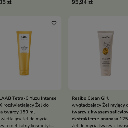
05 zł
95,94 zł
żość oraz blask
zanieczyszczenia, wygładza
skórę i wspiera jej regener
favorite_border
AAB Tetra-C Yuzu Intense
Resibo Clean Girl
Dodaj do koszyka
Dodaj do koszy


 rozświetlający Żel do
wygładzający Żel myjący 
a twarzy 150 ml
twarzy z kwasem salicylo
wietlający żel do mycia
ekstraktem z ananasa 125
zy to delikatny kosmetyk
Żel do mycia twarzy z kwa