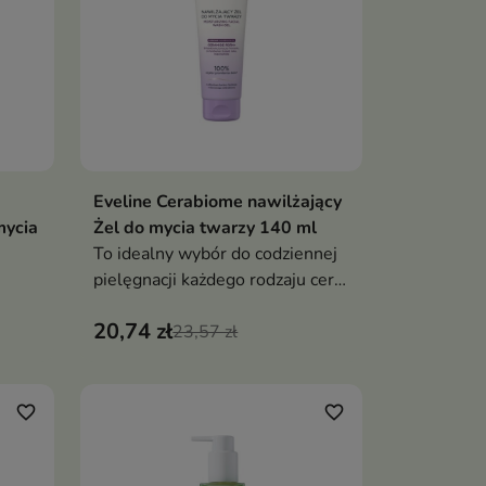
Eveline Cerabiome nawilżający
ka
Dodaj do koszyka

mycia
Żel do mycia twarzy 140 ml
To idealny wybór do codziennej
pielęgnacji każdego rodzaju cery,
szczególnie suchej, odwodnionej
20,74 zł
i wrażliwej
23,57 zł
favorite_border
favorite_border