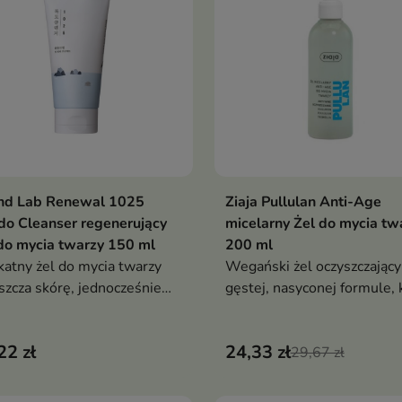
ogenowaną koi oraz wspiera
skórę i ograniczać uczucie
erę hydrolipidową skóry
ściągnięcia po myciu
nd Lab Renewal 1025
Ziaja Pullulan Anti-Age
Dodaj do koszyka
Dodaj do koszy


o Cleanser regenerujący
micelarny Żel do mycia tw
do mycia twarzy 150 ml
200 ml
katny żel do mycia twarzy
Wegański żel oczyszczający
szcza skórę, jednocześnie
gęstej, nasyconej formule, 
erając jej nawilżenie,
delikatnie oczyszcza, odświ
enie i komfort
wspiera nawilżenie skóry j
22 zł
24,33 zł
podczas mycia
29,67 zł