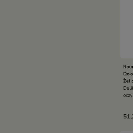
hydr
bari
Rou
Dokd
Żel 
Deli
oczy
wspi
ukoj
51,