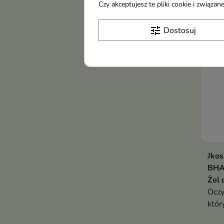
such
Czy akceptujesz te pliki cookie i związ
z na
tune
Dostosuj
Jkos
BHA 
Żel 
Oczy
któr
wygł