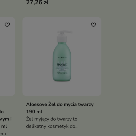
27,26 zł
zanieczyszczenia, jednocześnie
ację
nawilżając i kojąc skórę
favorite_border
favorite_border
Aloesove Żel do mycia twarzy
ka
Dodaj do koszyka

do
190 ml
wym i
Żel myjący do twarzy to
 ml
delikatny kosmetyk do
sem
codziennego oczyszczania skóry,