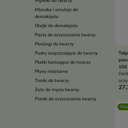
Mgiełki do twarzy
Mleczka i emulsje do
demakijażu
Olejki do demakijażu
Pasty do oczyszczania twarzy
Peelingi do twarzy
Tołp
Pudry oczyszczające do twarzy
pian
Płatki tonizujące do twarzy
100
Płyny micelarne
Deli
oczy
Toniki do twarzy
27,
codz
Żele do mycia twarzy
tłus
Pianki do oczyszczenia twarzy
nied
Now