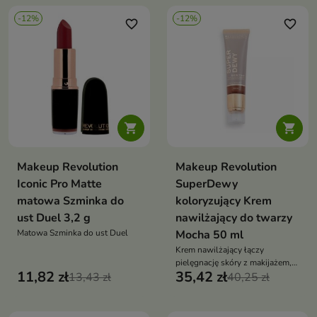
-12%
-12%
favorite_border
favorite_border


Makeup Revolution
Makeup Revolution
Iconic Pro Matte
SuperDewy
matowa Szminka do
koloryzujący Krem
ust Duel 3,2 g
nawilżający do twarzy
Matowa Szminka do ust Duel
Mocha 50 ml
Krem nawilżający łączy
pielęgnację skóry z makijażem,
11,82 zł
35,42 zł
13,43 zł
umożliwiając uzyskanie efektu
40,25 zł
naturalnie pięknej, zdrowo
wyglądającej cery