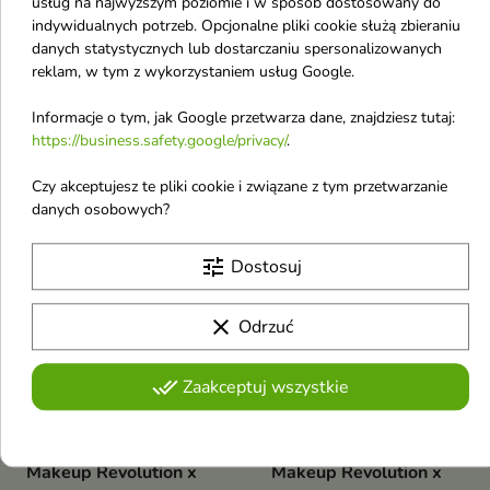
usług na najwyższym poziomie i w sposób dostosowany do


indywidualnych potrzeb. Opcjonalne pliki cookie służą zbieraniu
danych statystycznych lub dostarczaniu spersonalizowanych
Makeup Revolution x
Makeup Revolution x
reklam, w tym z wykorzystaniem usług Google.
Friends Paletka 9 cieni
Friends Paletka 9 cieni
Informacje o tym, jak Google przetwarza dane, znajdziesz tutaj:
do powiek Phoebe 1 g
do powiek Monica 1 g
https://business.safety.google/privacy/
.
Paletka 9 cieni do powiek
Paletka 9 cieni do powiek
41,52 zł
41,52 zł
47,18 zł
47,18 zł
Czy akceptujesz te pliki cookie i związane z tym przetwarzanie
danych osobowych?
-12%
-12%
favorite_border
favorite_border
tune
Dostosuj
clear
Odrzuć
done_all
Zaakceptuj wszystkie


Makeup Revolution x
Makeup Revolution x