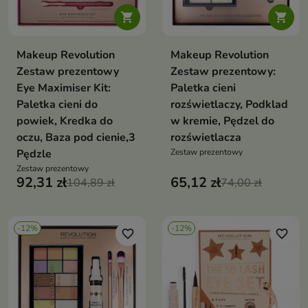


Makeup Revolution
Makeup Revolution
Zestaw prezentowy
Zestaw prezentowy:
Eye Maximiser Kit:
Paletka cieni
Paletka cieni do
rozświetlaczy, Podklad
powiek, Kredka do
w kremie, Pędzel do
oczu, Baza pod cienie,3
rozświetlacza
Pędzle
Zestaw prezentowy
Zestaw prezentowy
92,31 zł
65,12 zł
104,89 zł
74,00 zł
-12%
-12%
favorite_border
favorite_border