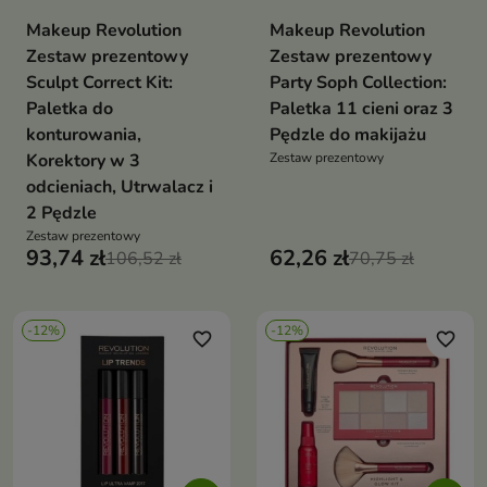
Makeup Revolution
Makeup Revolution
Zestaw prezentowy
Zestaw prezentowy
Sculpt Correct Kit:
Party Soph Collection:
Paletka do
Paletka 11 cieni oraz 3
konturowania,
Pędzle do makijażu
Korektory w 3
Zestaw prezentowy
odcieniach, Utrwalacz i
2 Pędzle
Zestaw prezentowy
93,74 zł
62,26 zł
106,52 zł
70,75 zł
-12%
-12%
favorite_border
favorite_border