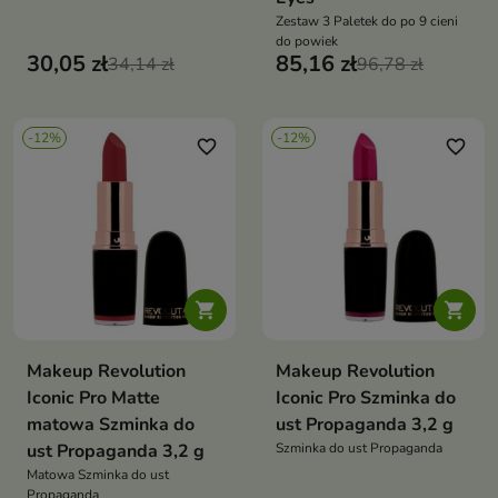
Zestaw 3 Paletek do po 9 cieni
do powiek
30,05 zł
85,16 zł
34,14 zł
96,78 zł
-12%
-12%
favorite_border
favorite_border


Makeup Revolution
Makeup Revolution
Iconic Pro Matte
Iconic Pro Szminka do
matowa Szminka do
ust Propaganda 3,2 g
ust Propaganda 3,2 g
Szminka do ust Propaganda
Matowa Szminka do ust
Propaganda