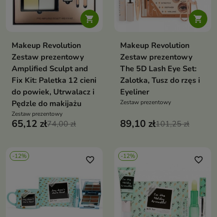


Makeup Revolution
Makeup Revolution
Zestaw prezentowy
Zestaw prezentowy
Amplified Sculpt and
The 5D Lash Eye Set:
Fix Kit: Paletka 12 cieni
Zalotka, Tusz do rzęs i
do powiek, Utrwalacz i
Eyeliner
Pędzle do makijażu
Zestaw prezentowy
Zestaw prezentowy
65,12 zł
89,10 zł
74,00 zł
101,25 zł
-12%
-12%
favorite_border
favorite_border