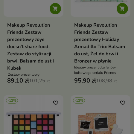


Makeup Revolution
Makeup Revolution
Friends Zestaw
Friends Zestaw
prezentowy Joye
prezentowy Holiday
doesn't share food:
Armadillo Trio: Balsam
Zestaw do stylizacji
do ust, Żel do brwi i
brwi, Balsam do ust i
Bronzer w płynie
Kubek
Idealny prezent dla fanów
kultowego serialu Friends
Zestaw prezentowy
89,10 zł
95,90 zł
101,25 zł
108,98 zł
-12%
-12%
favorite_border
favorite_border