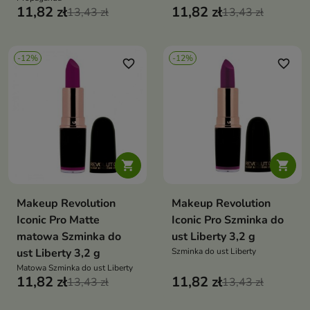
11,82 zł
11,82 zł
13,43 zł
13,43 zł
-12%
-12%
favorite_border
favorite_border


Makeup Revolution
Makeup Revolution
Iconic Pro Matte
Iconic Pro Szminka do
matowa Szminka do
ust Liberty 3,2 g
ust Liberty 3,2 g
Szminka do ust Liberty
Matowa Szminka do ust Liberty
11,82 zł
11,82 zł
13,43 zł
13,43 zł