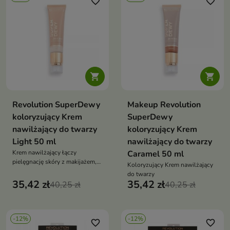
favorite_border
favorite_border


Revolution SuperDewy
Makeup Revolution
koloryzujący Krem
SuperDewy
nawilżający do twarzy
koloryzujący Krem
Light 50 ml
nawilżający do twarzy
Krem nawilżający łączy
Caramel 50 ml
pielęgnację skóry z makijażem,
Koloryzujący Krem nawilżający
umożliwiając uzyskanie efektu
do twarzy
naturalnie pięknej, zdrowo
35,42 zł
35,42 zł
40,25 zł
40,25 zł
wyglądającej cery
-12%
-12%
favorite_border
favorite_border