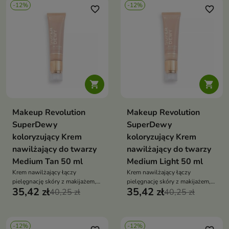
-12%
-12%
favorite_border
favorite_border


Makeup Revolution
Makeup Revolution
SuperDewy
SuperDewy
koloryzujący Krem
koloryzujący Krem
nawilżający do twarzy
nawilżający do twarzy
Medium Tan 50 ml
Medium Light 50 ml
Krem nawilżający łączy
Krem nawilżający łączy
pielęgnację skóry z makijażem,
pielęgnację skóry z makijażem,
35,42 zł
35,42 zł
umożliwiając uzyskanie efektu
40,25 zł
umożliwiając uzyskanie efektu
40,25 zł
naturalnie pięknej, zdrowo
naturalnie pięknej, zdrowo
wyglądającej cery
wyglądającej cery
-12%
-12%