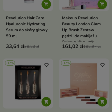


Revolution Hair Care
Makeup Revolution
Hyaluronic Hydrating
Beauty London Glam
Serum do skóry głowy
Up Brush Zestaw
50 ml
pędzli do makijażu
Zestaw pędzli do makijażu
33,64 zł
161,02 zł
38,23 zł
182,97 zł
-12%
-12%
favorite_border
favorite_border

