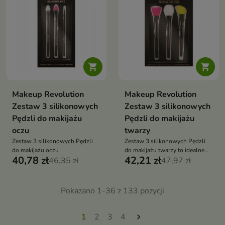


Makeup Revolution
Makeup Revolution
Zestaw 3 silikonowych
Zestaw 3 silikonowych
Pędzli do makijażu
Pędzli do makijażu
oczu
twarzy
Zestaw 3 silikonowych Pędzli
Zestaw 3 silikonowych Pędzli
do makijażu oczu
do makijażu twarzy to idealne
40,78 zł
42,21 zł
46,35 zł
narzędzie do nakładania
47,97 zł
kosmetyków do konturowania
twarzy
Pokazano 1-36 z 133 pozycji
1
2
3
4
