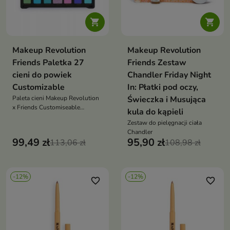


Makeup Revolution
Makeup Revolution
Friends Paletka 27
Friends Zestaw
cieni do powiek
Chandler Friday Night
Customizable
In: Płatki pod oczy,
Paleta cieni Makeup Revolution
Świeczka i Musująca
x Friends Customiseable
kula do kąpieli
Limitless
Zestaw do pielęgnacji ciała
Chandler
99,49 zł
95,90 zł
113,06 zł
108,98 zł
-12%
-12%
favorite_border
favorite_border