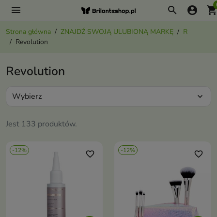
menu
search
account_circle
shopping_ca
Strona główna
ZNAJDŹ SWOJĄ ULUBIONĄ MARKĘ
R
Revolution
Revolution
Wybierz
expand_more
Jest 133 produktów.
-12%
-12%
favorite_border
favorite_border