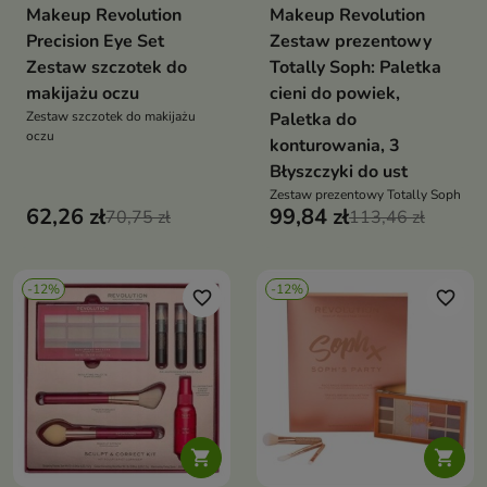
Makeup Revolution
Makeup Revolution
Precision Eye Set
Zestaw prezentowy
Zestaw szczotek do
Totally Soph: Paletka
makijażu oczu
cieni do powiek,
Zestaw szczotek do makijażu
Paletka do
oczu
konturowania, 3
Błyszczyki do ust
Zestaw prezentowy Totally Soph
62,26 zł
99,84 zł
70,75 zł
113,46 zł
-12%
-12%
favorite_border
favorite_border

