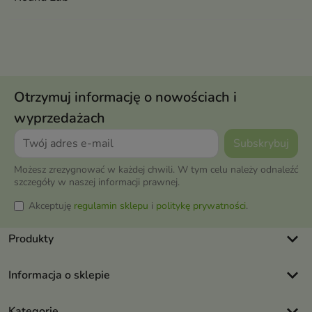
Otrzymuj informację o nowościach i
wyprzedażach
Możesz zrezygnować w każdej chwili. W tym celu należy odnaleźć
szczegóły w naszej informacji prawnej.
Akceptuję
regulamin sklepu
i
politykę prywatności
.
keyboard_arrow_down
Produkty
keyboard_arrow_down
Informacja o sklepie
keyboard_arrow_down
Kategorie