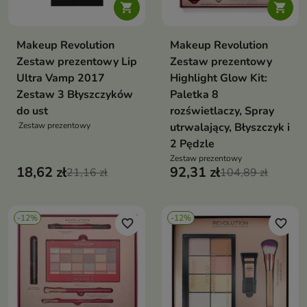


Makeup Revolution
Makeup Revolution
Zestaw prezentowy Lip
Zestaw prezentowy
Ultra Vamp 2017
Highlight Glow Kit:
Zestaw 3 Błyszczyków
Paletka 8
do ust
rozświetlaczy, Spray
Zestaw prezentowy
utrwalający, Błyszczyk i
2 Pędzle
Zestaw prezentowy
18,62 zł
92,31 zł
21,16 zł
104,89 zł
-12%
-12%
favorite_border
favorite_border