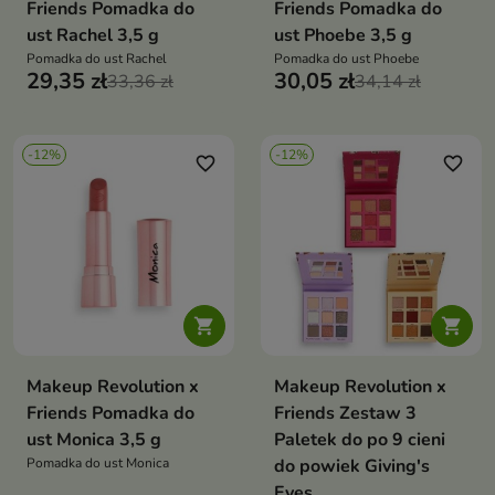
Friends Pomadka do
Friends Pomadka do
ust Rachel 3,5 g
ust Phoebe 3,5 g
Pomadka do ust Rachel
Pomadka do ust Phoebe
29,35 zł
30,05 zł
33,36 zł
34,14 zł
-12%
-12%
favorite_border
favorite_border


Makeup Revolution x
Makeup Revolution x
Friends Pomadka do
Friends Zestaw 3
ust Monica 3,5 g
Paletek do po 9 cieni
Pomadka do ust Monica
do powiek Giving's
Eyes